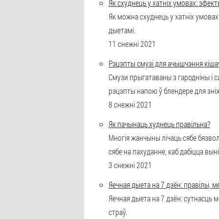
Як схуднець у хатніх умовах: эфе
Як можна схуднець у хатніх умовах
дыетамі.
11 снежні 2021
Рэцэпты смузі для ачышчэння кішач
Смузи прыгатаваны з гародніны і с
рэцэпты напою ў блендере для зніж
8 снежні 2021
Як пачынаць худнець правільна?
Многія жанчыны лічаць сябе бязвол
сябе на пахуданне, каб дабіцца вын
3 снежні 2021
Яечная дыета на 7 дзён: правілы, 
Яечная дыета на 7 дзён: сутнасць
страў.