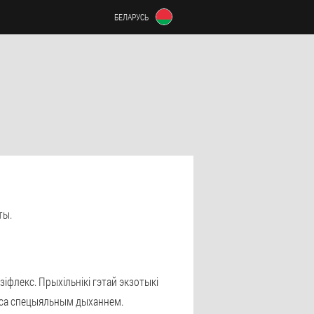
БЕЛАРУСЬ
ты.
зіфлекс. Прыхільнікі гэтай экзотыкі
і са спецыяльным дыханнем.