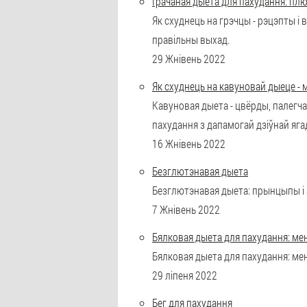
Грачаная дыета для пахудання: плю
Як схуднець на грэчцы - рэцэпты і
правільны выхад.
29 Жнівень 2022
Як схуднець на кавуновай дыеце - 
Кавуновая дыета - цвёрды, палегча
пахудання з дапамогай дзіўнай яга
16 Жнівень 2022
Безглютэнавая дыета
Безглютэнавая дыета: прынцыпы і а
7 Жнівень 2022
Бялковая дыета для пахудання: ме
Бялковая дыета для пахудання: мен
29 ліпеня 2022
Бег для пахудання