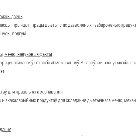
кожны дзень
насць і прынцып працы дыеты, спіс дазволеных і забароненых прадук
нусы, водгукі.
ы, меню, навуковыя факты
ацьпаказанняў і строгіх абмежаванняў. А галоўнае - скінутыя кілагр
эт.
ктаў для правільнага харчавання
лік нізкакаларыйных прадуктаў для складання дыетычнага меню, меха
удання