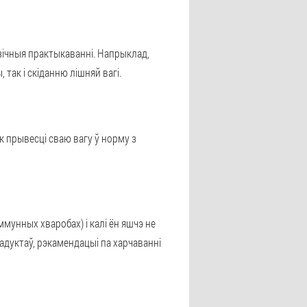
зічныя практыкаванні. Напрыклад,
так і скіданню лішняй вагі.
к прывесці сваю вагу ў норму з
ммунных хваробах) і калі ён яшчэ не
адуктаў, рэкамендацыі па харчаванні