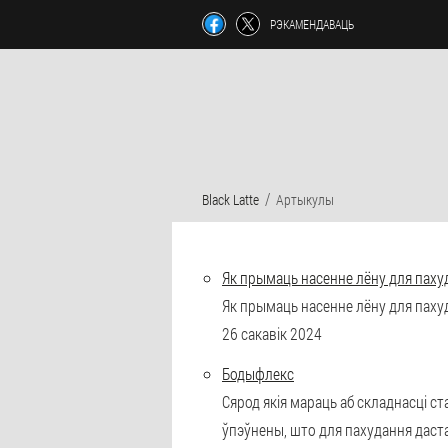
РЭКАМЕНДАВАЦЬ
Black Latte
Артыкулы
Як прымаць насенне лёну для пахуд
Як прымаць насенне лёну для пахуда
26 сакавік 2024
Бодыфлекс
Сярод якія мараць аб складнасці ст
ўпэўнены, што для пахудання даст