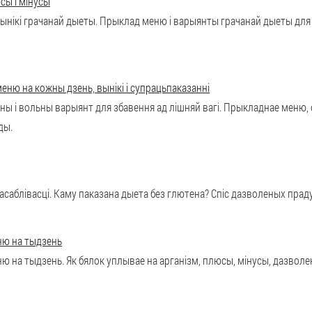
сы і мінусы
 вынікі грачанай дыеты. Прыклад меню і варыянты грачанай дыеты для
меню на кожны дзень, вынікі і супрацьпаказанні
ны і вольны варыянт для збавення ад лішняй вагі. Прыкладнае меню, 
ды.
саблівасці. Каму паказана дыета без глютена? Спіс дазволеных прад
ню на тыдзень
ю на тыдзень. Як бялок уплывае на арганізм, плюсы, мінусы, дазволе