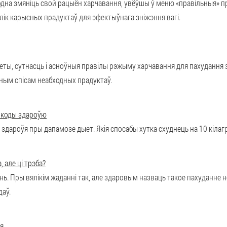
дна змяніць свой рацыён харчавання, увёўшы ў меню «правільныя» п
ік карысных прадуктаў для эфектыўнага зніжэння вагі.
еты, сутнасць і асноўныя правілы рэжыму харчавання для пахудання 
ўным спісам неабходных прадуктаў.
 шкоды здароўю
я здароўя пры дапамозе дыет. Якія спосабы хутка схуднець на 10 кіла
 але ці трэба?
нь. Пры вялікім жаданні так, але здаровым назваць такое пахуданне н
аў.
ня