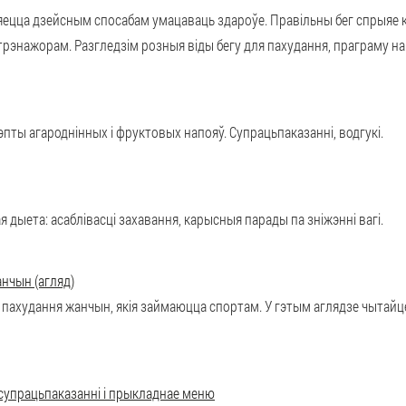
ўляецца дзейсным спосабам умацаваць здароўе. Правільны бег спрыяе 
рэнажорам. Разгледзім розныя віды бегу для пахудання, праграму нагр
пты агароднінных і фруктовых напояў. Супрацьпаказанні, водгукі.
 дыета: асаблівасці захавання, карысныя парады па зніжэнні вагі.
нчын (агляд)
 пахудання жанчын, якія займаюцца спортам. У гэтым аглядзе чытайц
 супрацьпаказанні і прыкладнае меню