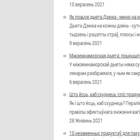
10 верасень 2021
Як працуе дыета Дзюка - меню на 
Дыета Дзюка на кожны дзень - сут
тыдзень і рэцэпты страў, плюсы і мі
9 верасень 2021
Міжземнаморская дыета: прынцып
У міжземнаморскай дыеты няма супр
лекарам разбіраемся, у чым яе сакр
6 верасень 2021
Што ёсць, каб схуднець: спіс праду
Як і што ёсць, каб схуднець? Пера
правілы эфектыўнага зніжэння вагі
28 Жнівень 2021
10 незаменных прадуктаў для пах