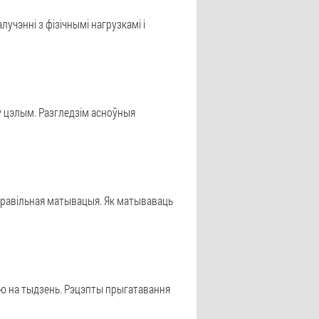
учэнні з фізічнымі нагрузкамі і
 ў цэлым. Разгледзім асноўныя
і правільная матывацыя. Як матываваць
ню на тыдзень. Рэцэпты прыгатавання