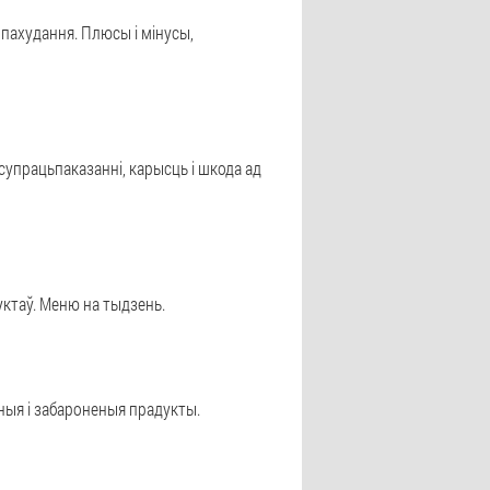
 пахудання. Плюсы і мінусы,
супрацьпаказанні, карысць і шкода ад
уктаў. Меню на тыдзень.
ныя і забароненыя прадукты.