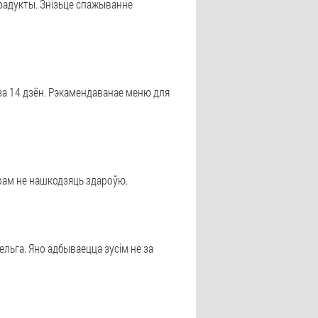
радукты. Знізьце спажыванне
за 14 дзён. Рэкамендаванае меню для
грам не нашкодзяць здароўю.
ельга. Яно адбываецца зусім не за