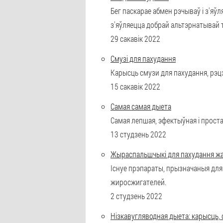
Бег паскарае абмен рэчываў і з'я
з'яўляецца добрай альтэрнатывай т
29 сакавік 2022
Смузі для пахудання
Карысць смузи для пахудання, рэцэ
15 сакавік 2022
Самая самая дыета
Самая лепшая, эфектыўная і простая
13 студзень 2022
Жыраспальшчыкі для пахудання жа
Існуе прэпараты, прызначаныя для
жиросжигателей.
2 студзень 2022
Нізкавугляводная дыета: карысць,