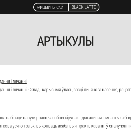
BLACK LATTE
АФІЦЫЙНЫ САЙТ
АРТЫКУЛЫ
ання і лячэнні
ння і лячэнні. Склад і карысныя ўласцівасці льнянога насення, рэцэп
ала набіраць папулярнасць асобны кірунак - дыхальная гімнастыка бод
аткова ўсяго толькі выконваць асаблівыя практыкаванні ў спалучэнн