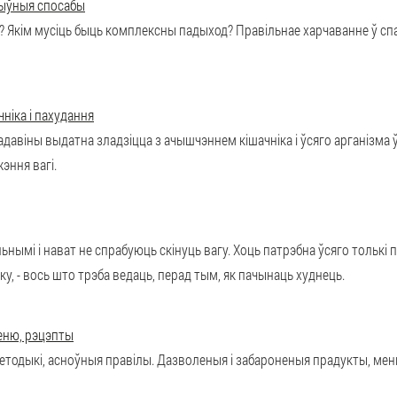
ктыўныя спосабы
? Якім мусіць быць комплексны падыход? Правільнае харчаванне ў спал
ніка і пахудання
адавіны выдатна зладзіцца з ачышчэннем кішачніка і ўсяго арганізма
эння вагі.
ьнымі і нават не спрабуюць скінуць вагу. Хоць патрэбна ўсяго тольк
іку, - вось што трэба ведаць, перад тым, як пачынаць худнець.
меню, рэцэпты
 методыкі, асноўныя правілы. Дазволеныя і забароненыя прадукты, ме