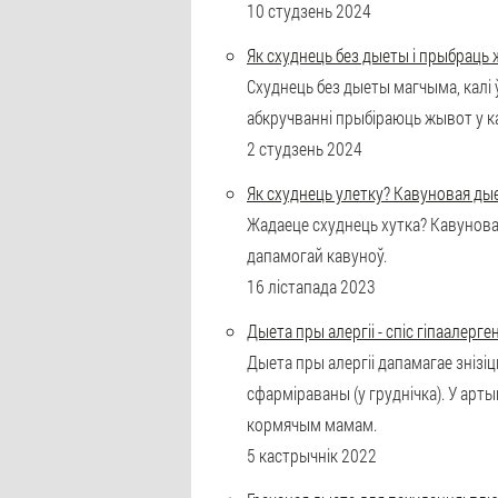
10 студзень 2024
Як схуднець без дыеты і прыбраць ж
Схуднець без дыеты магчыма, калі
абкручванні прыбіраюць жывот у ка
2 студзень 2024
Як схуднець улетку? Кавуновая дые
Жадаеце схуднець хутка? Кавуновая
дапамогай кавуноў.
16 лістапада 2023
Дыета пры алергіі - спіс гіпаалерг
Дыета пры алергіі дапамагае знізі
сфарміраваны (у груднічка). У арт
кормячым мамам.
5 кастрычнік 2022