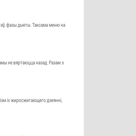
таў, фазы дыеты. Таксама меню на
амы не вяртаюцца назад. Разам з
нізм іх жиросжигающего дзеянні,