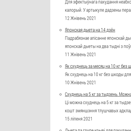
Для эфектыўнага пахудання неабхо
калорый. У артыкуле дадзены перал
12 Жнівень 2021
Японская дыета на 14 дзён
Падрабязнае апісанне японскай ды
японскай дыеты на два тыдні з по
11 Жнівень 2021
Як схуднець за месяц на 10 кг без
Як схуднець на 10 кг без шкоды дл
10 Жнівень 2021
Схуднець на 5 кг за тыдзень. Можна,
Ці можна схуднець на 5 кг за тыдзе
кошт змяншэння тлушчавых адклад
15 ліпеня 2021
Дыета па групе крыві для пахудан