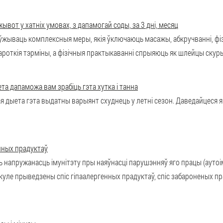
ывот у хатніх умовах, з дапамогай соды, за 3 дні, месяц
 ўжываць комплексныя меры, якія ўключаюць масажы, абкручванні, фі
роткія тэрміны, а фізічныя практыкаванні спрыяюць як шлейцы скуры, 
та дапаможа вам зрабіць гэта хутка і танна
 дыета гэта выдатны варыянт схуднець у летні сезон. Даведайцеся я
енных прадуктаў
ць напружанасць імунітэту пры наяўнасці парушэнняў яго працы (аутоі
ыкуле прыведзены спіс гіпаалергенных прадуктаў, спіс забароненых пр