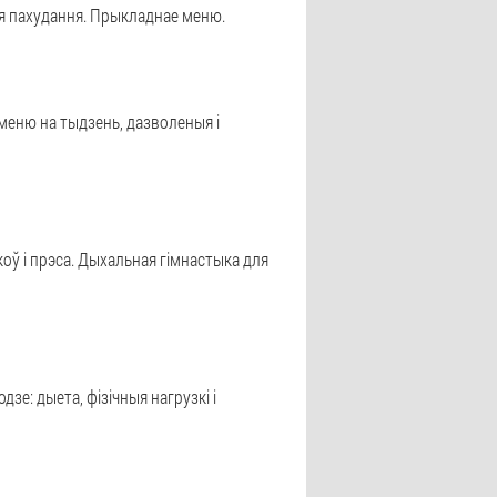
ля пахудання. Прыкладнае меню.
 меню на тыдзень, дазволеныя і
коў і прэса. Дыхальная гімнастыка для
е: дыета, фізічныя нагрузкі і