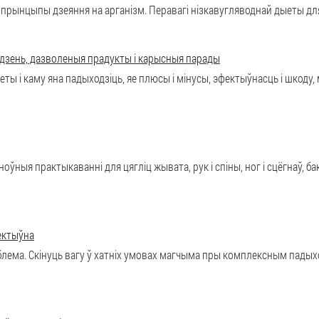
 прынцыпы дзеяння на арганізм. Перавагі нізкавугляводнай дыеты д
дзень, дазволеныя прадукты і карысныя парады
ты і каму яна падыходзіць, яе плюсы і мінусы, эфектыўнасць і шкоду,
оўныя практыкаванні для цягліц жывата, рук і спіны, ног і сцёгнаў, ба
фектыўна
лема. Скінуць вагу ў хатніх умовах магчыма пры комплексным падыходз