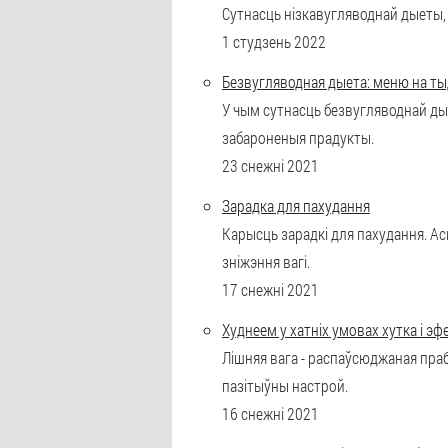
Сутнасць нізкавугляводнай дыеты,
1 студзень 2022
Безвугляводная дыета: меню на ты
У чым сутнасць безвугляводнай дые
забароненыя прадукты.
23 снежні 2021
Зарадка для пахудання
Карысць зарадкі для пахудання. Асн
зніжэння вагі.
17 снежні 2021
Худнеем у хатніх умовах хутка і э
Лішняя вага - распаўсюджаная праб
пазітыўны настрой.
16 снежні 2021