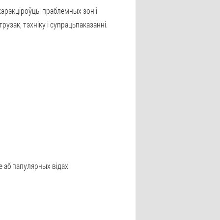
карэкціроўцы праблемных зон і
узак, тэхніку і супрацьпаказанні.
е аб папулярных відах