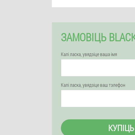
ЗАМОВІЦЬ BLACK
Калі ласка, увядзіце ваша імя
Калі ласка, увядзіце ваш тэлефон
КУПІЦЬ