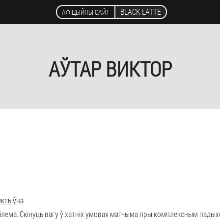
BLACK LATTE
АФІЦЫЙНЫ САЙТ
АЎТАР ВИКТОР
фектыўна
лема. Скінуць вагу ў хатніх умовах магчыма пры комплексным падыходз