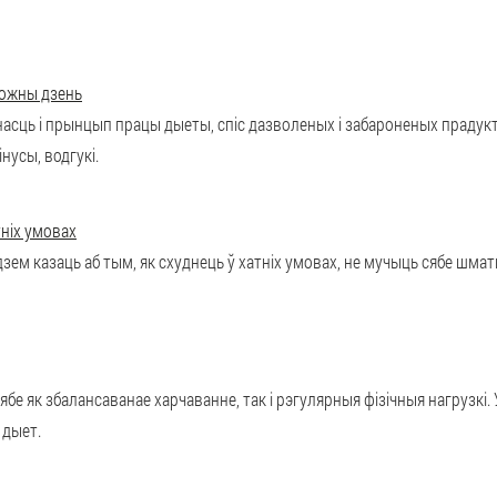
кожны дзень
насць і прынцып працы дыеты, спіс дазволеных і забароненых прадук
нусы, водгукі.
тніх умовах
зем казаць аб тым, як схуднець ў хатніх умовах, не мучыць сябе шмат
бе як збалансаванае харчаванне, так і рэгулярныя фізічныя нагрузкі
 дыет.