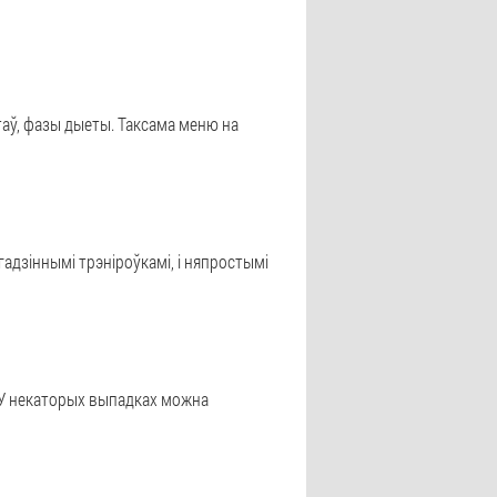
таў, фазы дыеты. Таксама меню на
гадзіннымі трэніроўкамі, і няпростымі
. У некаторых выпадках можна