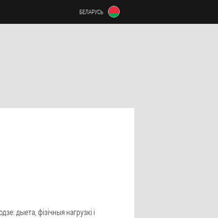
БЕЛАРУСЬ
е: дыета, фізічныя нагрузкі і