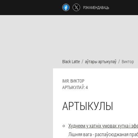
РЭКАМЕНДАВАЦЬ
Black Latte
аўтары артыкулаў
Виктор
ІМЯ:
ВИКТОР
АРТЫКУЛАЎ:
4
АРТЫКУЛЫ
Худнеем у хатніх умовах хутка і э
Лішняя вага - распаўсюджаная праб