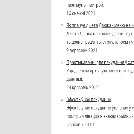
пазітыўны настрой.
16 снежні 2021
Як працуе дыета Дзюка - меню на 
Дыета Дзюка на кожны дзень - сут
тыдзень і рэцэпты страў, плюсы і мі
9 верасень 2021
Практыкаванні для пахудання ў ха
У дадзеным артыкуле мы з вамі буд
дыетамі.
24 красавік 2019
Эфектыўнае пахуданне
Эфектыўнае пахуданне ўключае ў ся
прытрымлівацца нізкакаларыйных
5 сакавік 2019