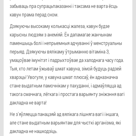
забываць пра супрацьпаказанні і таксама не варта ёсць
кавун прама перад сном.
Дзякуючы высокаму колькасці жалеза, кавун будзе
карысны людзям з анеміяй. Ён дапамагае жанчынам
паменшыць болі і непрыемныя адчуванні ў менструальны
перыяд. Дзякуючы вялікаму ўтрыманню вітаміна З,
умацоўвае імунітэт і падрыхтоўвае да халоднага часу года.
Тыя, хто летам ўжываў шмат кавуна, зімой будуць радзей
хварэць! Увогуле, у кавуна шмат плюсаў, ён адназначна
стане выдатным памочнікам у пахуданні, і адмаўляцца ад
такога смачнага, лёгкага і простага варыянту зніжэння вагі
дакладна не варта!
Не з'яўляецца панацэяй ад вялікага лішняга вагі і іншага,
але стане выдатным варыянтам для чысткі арганізма, які
дакладна не нашкодзіць.