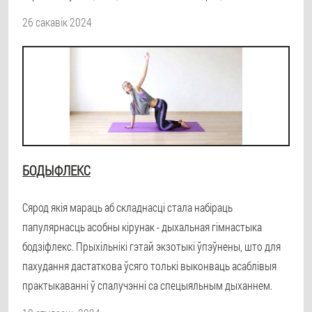
26 сакавік 2024
БОДЫФЛЕКС
Сярод якія мараць аб складнасці стала набіраць
папулярнасць асобны кірунак - дыхальная гімнастыка
бодзіфлекс. Прыхільнікі гэтай экзотыкі ўпэўнены, што для
пахудання дастаткова ўсяго толькі выконваць асаблівыя
практыкаванні ў спалучэнні са спецыяльным дыханнем.