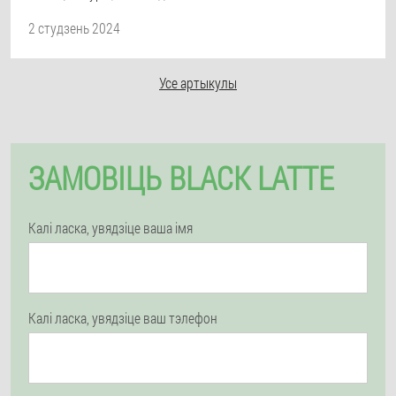
2 студзень 2024
Усе артыкулы
ЗАМОВІЦЬ BLACK LATTE
Калі ласка, увядзіце ваша імя
Калі ласка, увядзіце ваш тэлефон