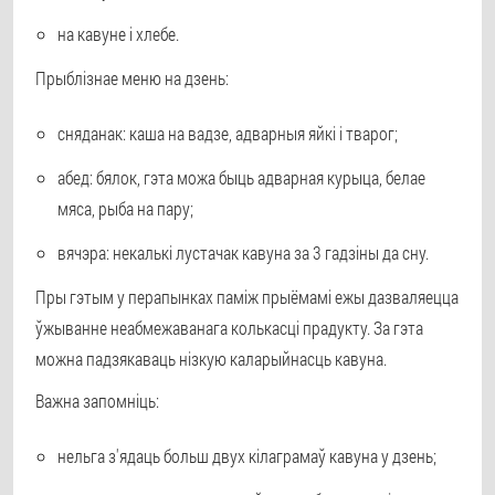
на кавуне і хлебе.
Прыблізнае меню на дзень:
сняданак: каша на вадзе, адварныя яйкі і тварог;
абед: бялок, гэта можа быць адварная курыца, белае
мяса, рыба на пару;
вячэра: некалькі лустачак кавуна за 3 гадзіны да сну.
Пры гэтым у перапынках паміж прыёмамі ежы дазваляецца
ўжыванне неабмежаванага колькасці прадукту. За гэта
можна падзякаваць нізкую каларыйнасць кавуна.
Важна запомніць:
нельга з'ядаць больш двух кілаграмаў кавуна у дзень;