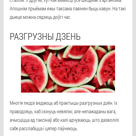
Апошнім прыёмам ежы таксама павінен быць кавун. На такі
дыеце можна сядзець доўгі час.
РАЗГРУЗНЫ ДЗЕНЬ
Многія людзі ведаюць аб практыцы разгрузных дзён. Іх
праводзяць, каб скінуць невялікі, але непажаданы вага,
ачысціцца ад таксінаў або калі адчуваюць, што дазволілі
сабе расслабіцца і цяпер паўнеюць.