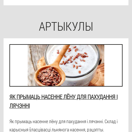
АРТЫКУЛЫ
ЯК ПРЫМАЦЬ НАСЕННЕ ЛЁНУ ДЛЯ ПАХУДАННЯ І
ЛЯЧЭННІ
Як прымаць насенне лёну для пахудання і лячэнні. Склад і
карысныя ўласцівасці льнянога насення, рэцэпты.