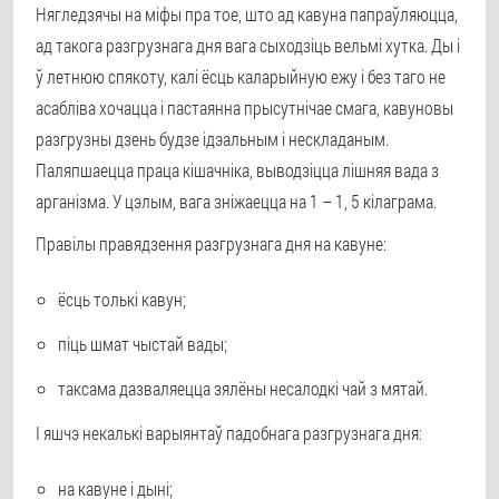
Нягледзячы на міфы пра тое, што ад кавуна папраўляюцца,
ад такога разгрузнага дня вага сыходзіць вельмі хутка. Ды і
ў летнюю спякоту, калі ёсць каларыйную ежу і без таго не
асабліва хочацца і пастаянна прысутнічае смага, кавуновы
разгрузны дзень будзе ідэальным і нескладаным.
Паляпшаецца праца кішачніка, выводзіцца лішняя вада з
арганізма. У цэлым, вага зніжаецца на 1 – 1, 5 кілаграма.
Правілы правядзення разгрузнага дня на кавуне:
ёсць толькі кавун;
піць шмат чыстай вады;
таксама дазваляецца зялёны несалодкі чай з мятай.
І яшчэ некалькі варыянтаў падобнага разгрузнага дня:
на кавуне і дыні;