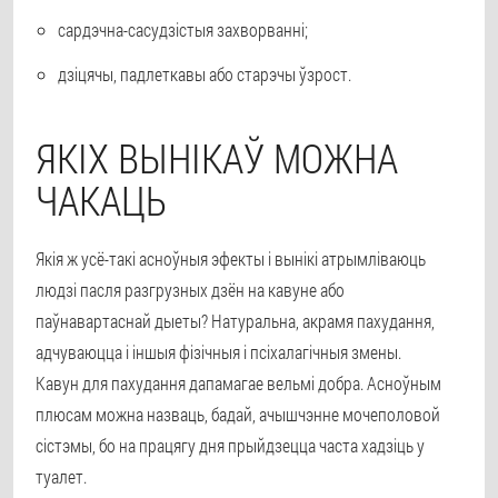
сардэчна-сасудзістыя захворванні;
дзіцячы, падлеткавы або старэчы ўзрост.
ЯКІХ ВЫНІКАЎ МОЖНА
ЧАКАЦЬ
Якія ж усё-такі асноўныя эфекты і вынікі атрымліваюць
людзі пасля разгрузных дзён на кавуне або
паўнавартаснай дыеты? Натуральна, акрамя пахудання,
адчуваюцца і іншыя фізічныя і псіхалагічныя змены.
Кавун для пахудання дапамагае вельмі добра. Асноўным
плюсам можна назваць, бадай, ачышчэнне мочеполовой
сістэмы, бо на працягу дня прыйдзецца часта хадзіць у
туалет.