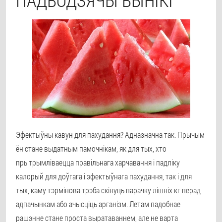
ПАДВОДЗЯЧЫ ВЫНІКІ
Эфектыўны кавун для пахудання? Адназначна так. Прычым
ён стане выдатным памочнікам, як для тых, хто
прытрымліваецца правільнага харчавання і падліку
калорый для доўгага і эфектыўнага пахудання, так і для
тых, каму тэрмінова трэба скінуць парачку лішніх кг перад
адпачынкам або ачысціць арганізм. Летам падобнае
рашэнне стане проста выратаваннем, але не варта