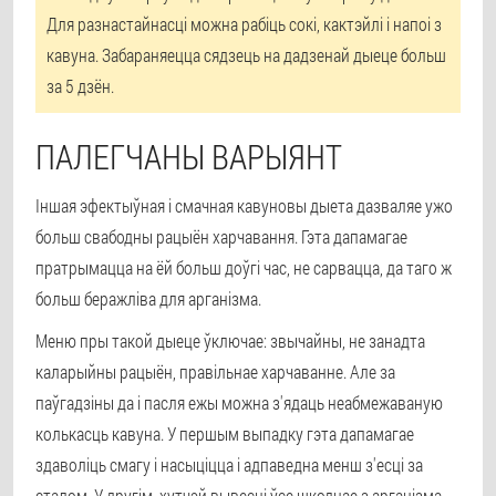
Для разнастайнасці можна рабіць сокі, кактэйлі і напоі з
кавуна. Забараняецца сядзець на дадзенай дыеце больш
за 5 дзён.
ПАЛЕГЧАНЫ ВАРЫЯНТ
Іншая эфектыўная і смачная кавуновы дыета дазваляе ужо
больш свабодны рацыён харчавання. Гэта дапамагае
пратрымацца на ёй больш доўгі час, не сарвацца, да таго ж
больш беражліва для арганізма.
Меню пры такой дыеце ўключае: звычайны, не занадта
каларыйны рацыён, правільнае харчаванне. Але за
паўгадзіны да і пасля ежы можна з'ядаць неабмежаваную
колькасць кавуна. У першым выпадку гэта дапамагае
здаволіць смагу і насыціцца і адпаведна менш з'есці за
сталом. У другім, хутчэй вывесці ўсе шкоднае з арганізма.