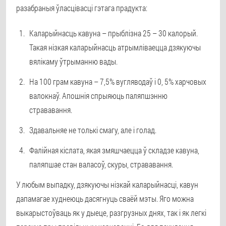
разабраныя ўласцівасці гэтага прадукта:
Каларыйнасць кавуна – прыблізна 25 – 30 калорый.
Такая нізкая каларыйнасць атрымліваецца дзякуючы
вялікаму ўтрыманню вады.
На 100 грам кавуна – 7,5% вугляводаў і 0, 5% харчовых
валокнаў. Апошнія спрыяюць паляпшэнню
стрававання.
Здавальняе не толькі смагу, але і голад.
Фалійная кіслата, якая змяшчаецца ў складзе кавуна,
паляпшае стан валасоў, скуры, стрававання.
У любым выпадку, дзякуючы нізкай каларыйнасці, кавун
дапамагае худнеюць дасягнуць сваёй мэты. Яго можна
выкарыстоўваць як у дыеце, разгрузных днях, так і як легкі