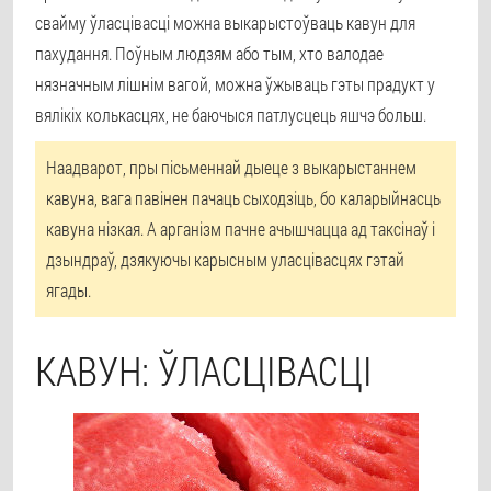
свайму ўласцівасці можна выкарыстоўваць кавун для
пахудання. Поўным людзям або тым, хто валодае
нязначным лішнім вагой, можна ўжываць гэты прадукт у
вялікіх колькасцях, не баючыся патлусцець яшчэ больш.
Наадварот, пры пісьменнай дыеце з выкарыстаннем
кавуна, вага павінен пачаць сыходзіць, бо каларыйнасць
кавуна нізкая. А арганізм пачне ачышчацца ад таксінаў і
дзындраў, дзякуючы карысным уласцівасцях гэтай
ягады.
КАВУН: ЎЛАСЦІВАСЦІ