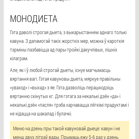
МОНОДИЕТА
Гэта даволі строгая дыета, з выкарыстаннем аднаго толькі
кавуна. З дапамогай такіх жорсткіх мер, можна ў кароткія
тэрміны пазбавіцца ад пары-тройкі дакучлівых, лішніх
кілаграм.
Але, як і ў любой строгай дыеты, існуе магчымасць
вяртання вагі.
Гэтая кавуновы дыета, мяркуе правільны
«уваход» і «выхад» з яе. Гэта дазволіць перашкодзіць
вяртанню скінутых кг. Для гэтага за некалькі дзён «да» і
некалькі дзён «пасля» трэба харчавацца лёгкімі прадуктамі і
не кідацца на шакалад і булачкі.
Меню на дзень пры такой кавуновай дыеце: кавун і не
менш двух літраў вады. Прымаць ежу 5-6 раз у дзень.