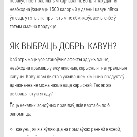
перакус пры правільным харчаванні. Бо для пахудання
неабходна ўжываць 1500 калорый у дзень і кавун лёгка
ўпісаць у гэты лік, пры гэтым не абмяжоўваючы сябе ў
гэтым смачна прадукце.
ЯК ВЫБРАЦЬ ДОБРЫ КАВУН?
Каб атрымаць усе станоўчыя эфекты ад ужывання,
неабходна прымаць у ежу якасныя, карысныя і натуральныя
кавуны. Кавуновы дыета з ужываннем хімічных прадуктаў
адназначна не можа называцца карыснай. Так як жа
выбраць гэтую ягаду?
Ёсць некалькі асноўных правілаў, якія варта было б
запомніць:
кавуны, якія з'яўляюцца на прылаўках ранняй вясной,