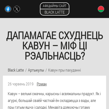
АФІЦЫЙНЫ САЙТ
BLACK LATTE
ДАПАМАГАЕ СХУДНЕЦЬ
КАВУН – МІФ ЦІ
РЭАЛЬНАСЦЬ?
Black Latte
Артыкулы
Кавун пры пахуданні
26 чэрвень 2019
Роман
Кавун – вельмі смачны, карысны і асвяжальны прадукт. Як і
агуркі, большай сваёй часткай ён складаецца з вады, але
пры гэтым яшчэ і салодкі. Менавіта дзякуючы гэтаму