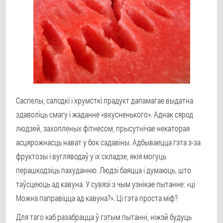
Саспелы, салодкі і хрумсткі прадукт дапамагае выдатна
здаволіць смагу і жаданне «вкусненького». Аднак сярод
людзей, захопленых фітнесом, прысутнічае некаторая
асцярожнасць нават у бок садавіны. Адбываецца гэта з-за
фруктозы і вугляводаў у іх складзе, якія могуць
перашкодзіць пахуданню. Людзі баяцца і думаюць, што
таўсцеюць ад кавуна. У сувязі з чым узнікае пытанне: «ці
Можна паправіцца ад кавуна?». Ці гэта проста міф?
Для таго каб разабрацца ў гэтым пытанні, ніжэй будуць