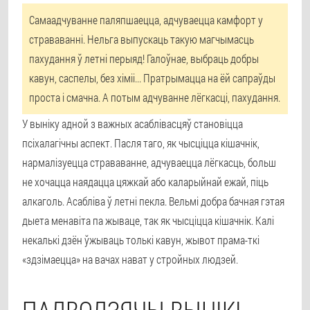
Самаадчуванне паляпшаецца, адчуваецца камфорт у
страваванні. Нельга выпускаць такую магчымасць
пахудання ў летні перыяд! Галоўнае, выбраць добры
кавун, саспелы, без хіміі... Пратрымацца на ёй сапраўды
проста і смачна. А потым адчуванне лёгкасці, пахудання.
У выніку адной з важных асаблівасцяў становіцца
псіхалагічны аспект. Пасля таго, як чысціцца кішачнік,
нармалізуецца страваванне, адчуваецца лёгкасць, больш
не хочацца наядацца цяжкай або каларыйнай ежай, піць
алкаголь. Асабліва ў летні пекла. Вельмі добра бачная гэтая
дыета менавіта па жываце, так як чысціцца кішачнік. Калі
некалькі дзён ўжываць толькі кавун, жывот прама-ткі
«здзімаецца» на вачах нават у стройных людзей.