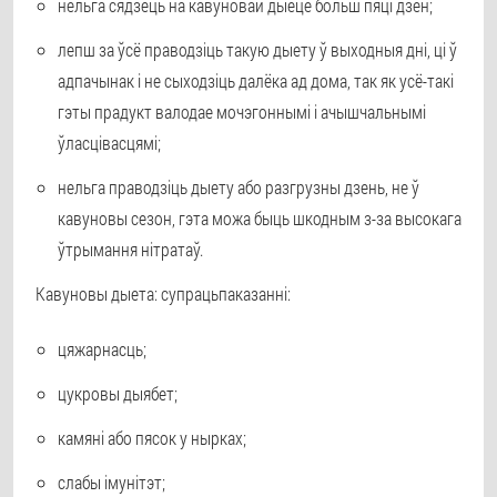
нельга сядзець на кавуновай дыеце больш пяці дзен;
лепш за ўсё праводзіць такую дыету ў выходныя дні, ці ў
адпачынак і не сыходзіць далёка ад дома, так як усё-такі
гэты прадукт валодае мочэгоннымі і ачышчальнымі
ўласцівасцямі;
нельга праводзіць дыету або разгрузны дзень, не ў
кавуновы сезон, гэта можа быць шкодным з-за высокага
ўтрымання нітратаў.
Кавуновы дыета: супрацьпаказанні:
цяжарнасць;
цукровы дыябет;
камяні або пясок у нырках;
слабы імунітэт;