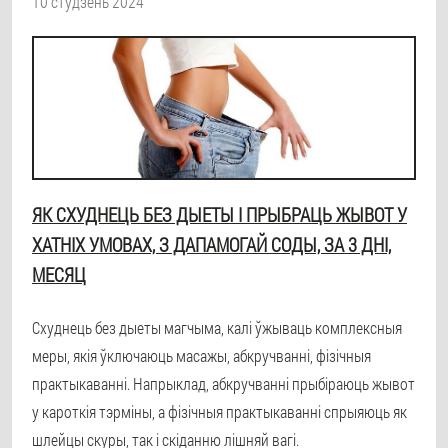
10 студзень 2024
ЯК СХУДНЕЦЬ БЕЗ ДЫЕТЫ І ПРЫБРАЦЬ ЖЫВОТ У
ХАТНІХ УМОВАХ, З ДАПАМОГАЙ СОДЫ, ЗА 3 ДНІ,
МЕСЯЦ
Схуднець без дыеты магчыма, калі ўжываць комплексныя
меры, якія ўключаюць масажы, абкручванні, фізічныя
практыкаванні. Напрыклад, абкручванні прыбіраюць жывот
у кароткія тэрміны, а фізічныя практыкаванні спрыяюць як
шлейцы скуры, так і скіданню лішняй вагі.