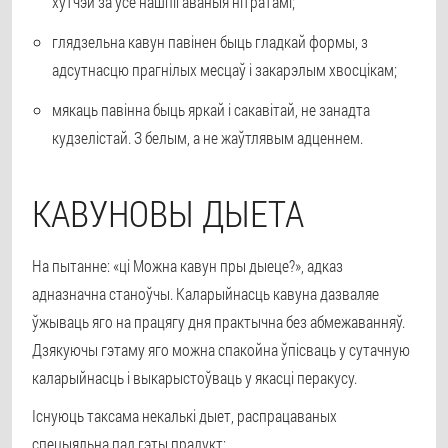
хутчэй за ўсё нашпігаваныя нітратамі;
глядзельна кавун павінен быць гладкай формы, з
адсутнасцю прагнілых месцаў і закарэлым хвосцікам;
мякаць павінна быць яркай і сакавітай, не занадта
кудзелістай. З белым, а не жаўтлявым адценнем.
КАВУНОВЫ ДЫЕТА
На пытанне: «ці Можна кавун пры дыеце?», адказ
адназначна станоўчы. Каларыйнасць кавуна дазваляе
ўжываць яго на працягу дня практычна без абмежаванняў.
Дзякуючы гэтаму яго можна спакойна ўпісваць у сутачную
каларыйнасць і выкарыстоўваць у якасці перакусу.
Існуюць таксама некалькі дыет, распрацаваных
спецыяльна пад гэты прадукт: