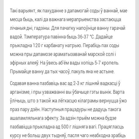
Такі варыянт, як пахуданне з дапамогай соды ў ваннай, мае
месца быць, калі да важнага мерапрыемства застаюцца
лічаныя дні, гадзіны. Для пачатку напоўніце ванну гарачай
вадой. Тэмпература павінна быць 36-37 °C. Дадайце
прыкладна 120 г карбанату натрыю. Перабіць пах соды
можна пры дапамозе араматызаванай марской солі і
эфірных алеяў. На ўвесь аб'ём вады хопіць 5-7 кропель.
Прымайце ванну да тых часоў, пакуль яна не астыне.
Содавая ванна пазбавіць вас ад 2-3 кг лішняй вадкасці ў
арганізме, і пры узважванні вы ўбачыце гэты вынік. Варта
ўлічыць, што з такой жа лёгкасцю кілаграмы вернуцца ўжо
праз пару дзён. Наступныя працэдуры не дадуць такога
ашаламляльнага эфекту. За адзін прыём можна будзе
пазбавіцца прыкладна ад 500 г лішняга вагі. Працягласць
курсу не больш двух тыдняў, пасля чаго неабходна зрабіць