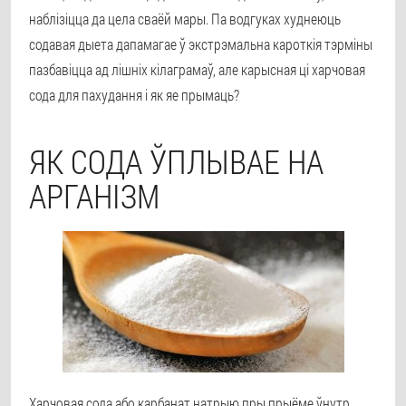
наблізіцца да цела сваёй мары. Па водгуках худнеюць
содавая дыета дапамагае ў экстрэмальна кароткія тэрміны
пазбавіцца ад лішніх кілаграмаў, але карысная ці харчовая
сода для пахудання і як яе прымаць?
ЯК СОДА ЎПЛЫВАЕ НА
АРГАНІЗМ
Харчовая сода або карбанат натрыю пры прыёме ўнутр