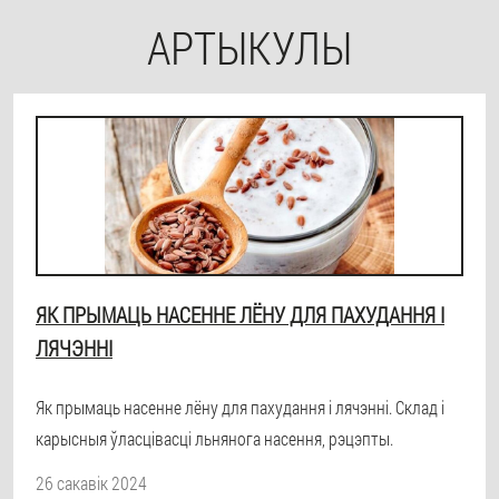
АРТЫКУЛЫ
ЯК ПРЫМАЦЬ НАСЕННЕ ЛЁНУ ДЛЯ ПАХУДАННЯ І
ЛЯЧЭННІ
Як прымаць насенне лёну для пахудання і лячэнні. Склад і
карысныя ўласцівасці льнянога насення, рэцэпты.
26 сакавік 2024