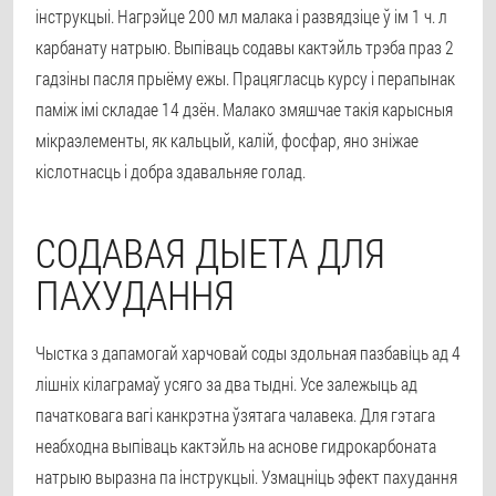
інструкцыі. Нагрэйце 200 мл малака і развядзіце ў ім 1 ч. л
карбанату натрыю. Выпіваць содавы кактэйль трэба праз 2
гадзіны пасля прыёму ежы. Працягласць курсу і перапынак
паміж імі складае 14 дзён. Малако змяшчае такія карысныя
мікраэлементы, як кальцый, калій, фосфар, яно зніжае
кіслотнасць і добра здавальняе голад.
СОДАВАЯ ДЫЕТА ДЛЯ
ПАХУДАННЯ
Чыстка з дапамогай харчовай соды здольная пазбавіць ад 4
лішніх кілаграмаў усяго за два тыдні. Усе залежыць ад
пачатковага вагі канкрэтна ўзятага чалавека. Для гэтага
неабходна выпіваць кактэйль на аснове гидрокарбоната
натрыю выразна па інструкцыі.
Узмацніць эфект пахудання