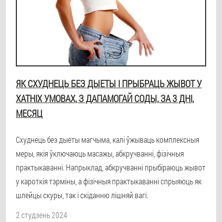
ЯК СХУДНЕЦЬ БЕЗ ДЫЕТЫ І ПРЫБРАЦЬ ЖЫВОТ У
ХАТНІХ УМОВАХ, З ДАПАМОГАЙ СОДЫ, ЗА 3 ДНІ,
МЕСЯЦ
Схуднець без дыеты магчыма, калі ўжываць комплексныя
меры, якія ўключаюць масажы, абкручванні, фізічныя
практыкаванні. Напрыклад, абкручванні прыбіраюць жывот
у кароткія тэрміны, а фізічныя практыкаванні спрыяюць як
шлейцы скуры, так і скіданню лішняй вагі.
2 студзень 2024