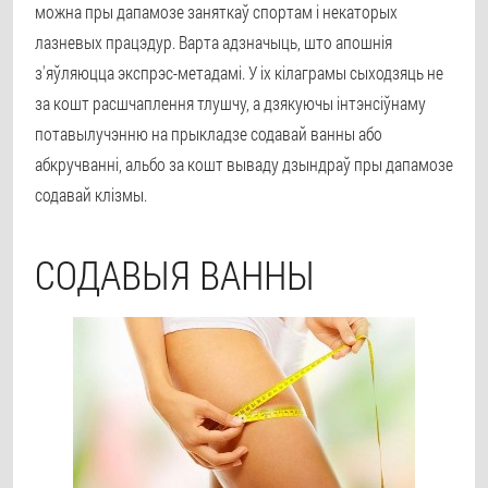
можна пры дапамозе заняткаў спортам і некаторых
лазневых працэдур
. Варта адзначыць, што апошнія
з'яўляюцца экспрэс-метадамі. У іх кілаграмы сыходзяць не
за кошт расшчаплення тлушчу, а дзякуючы інтэнсіўнаму
потавылучэнню на прыкладзе содавай ванны або
абкручванні, альбо за кошт вываду дзындраў пры дапамозе
содавай клізмы.
СОДАВЫЯ ВАННЫ