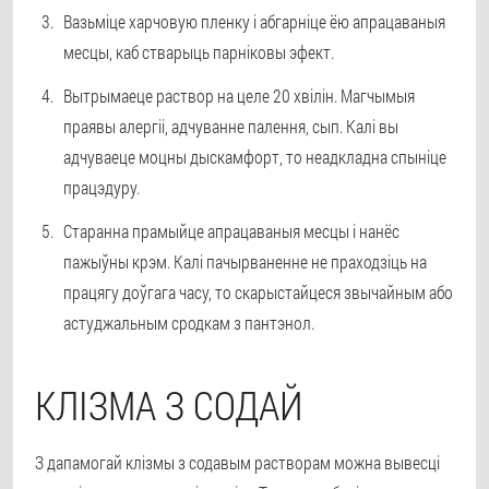
Вазьміце харчовую пленку і абгарніце ёю апрацаваныя
месцы, каб стварыць парніковы эфект.
Вытрымаеце раствор на целе 20 хвілін. Магчымыя
праявы алергіі, адчуванне палення, сып. Калі вы
адчуваеце моцны дыскамфорт, то неадкладна спыніце
працэдуру.
Старанна прамыйце апрацаваныя месцы і нанёс
пажыўны крэм. Калі пачырваненне не праходзіць на
працягу доўгага часу, то скарыстайцеся звычайным або
астуджальным сродкам з пантэнол.
КЛІЗМА З СОДАЙ
З дапамогай клізмы з содавым растворам можна вывесці