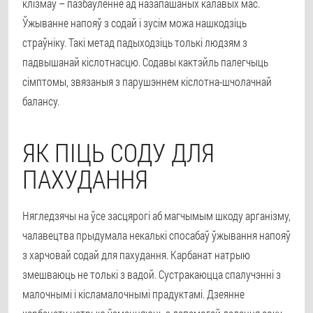
клізмаў – пазбаўленне ад назапашаных калавых мас.
Ўжыванне напояў з содай і зусім можа нашкодзіць
страўніку. Такі метад падыходзіць толькі людзям з
падвышанай кіслотнасцю. Содавы кактэйль палегчыць
сімптомы, звязаныя з парушэннем кіслотна-шчолачнай
балансу.
ЯК ПІЦЬ СОДУ ДЛЯ
ПАХУДАННЯ
Нягледзячы на ўсе засцярогі аб магчымым шкоду арганізму,
чалавецтва прыдумала некалькі спосабаў ўжывання напояў
з харчовай содай для пахудання. Карбанат натрыю
змешваюць не толькі з вадой. Сустракаюцца спалучэнні з
малочнымі і кісламалочнымі прадуктамі. Дзеянне