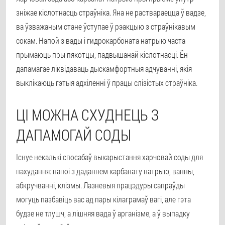
зніжае кіслотнасць страўніка. Яна не раствараецца ў вадзе,
ва ўзважаным стане ўступае ў рэакцыю з страўнікавым
сокам.
Напой з вады і гидрокарбоната натрыю часта
прымаюць пры пякотцы, падвышанай кіслотнасці
. Ён
дапамагае ліквідаваць дыскамфортныя адчуванні, якія
выклікаюць гэтыя адхіленні ў працы слізістых страўніка.
ЦІ МОЖНА СХУДНЕЦЬ З
ДАПАМОГАЙ СОДЫ
Існуе некалькі спосабаў выкарыстання харчовай соды для
пахудання: напоі з даданнем карбанату натрыю, ванны,
абкручванні, клізмы. Лазневыя працэдуры сапраўды
могуць пазбавіць вас ад пары кілаграмаў вагі, але гэта
будзе не тлушч, а лішняя вада ў арганізме, а ў выпадку