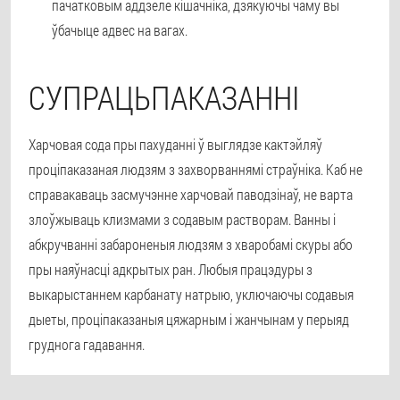
пачатковым аддзеле кішачніка, дзякуючы чаму вы
ўбачыце адвес на вагах.
СУПРАЦЬПАКАЗАННІ
Харчовая сода пры пахуданні ў выглядзе кактэйляў
проціпаказаная людзям з захворваннямі страўніка. Каб не
справакаваць засмучэнне харчовай паводзінаў, не варта
злоўжываць клизмами з содавым растворам. Ванны і
абкручванні забароненыя людзям з хваробамі скуры або
пры наяўнасці адкрытых ран.
Любыя працэдуры з
выкарыстаннем карбанату натрыю, уключаючы содавыя
дыеты, проціпаказаныя цяжарным і жанчынам у перыяд
груднога гадавання
.