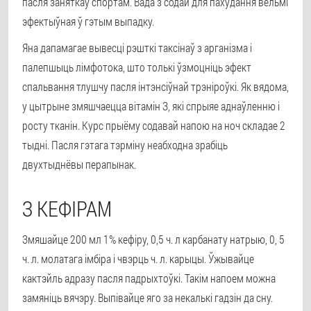
пасля заняткаў спортам. Вада з содай для пахудання вельмі
эфектыўная ў гэтым выпадку.
Яна дапамагае вывесці рэшткі таксінаў з арганізма і
палепшыць лімфотока, што толькі ўзмоцніць эфект
спальвання тлушчу пасля інтэнсіўнай трэніроўкі. Як вядома,
у цытрыне змяшчаецца вітамін З, які спрыяе аднаўленню і
росту тканін. Курс прыёму содавай напою на ноч складае 2
тыдні. Пасля гэтага тэрміну неабходна зрабіць
двухтыднёвы перапынак.
З КЕФІРАМ
Змяшайце 200 мл 1% кефіру, 0,5 ч. л карбанату натрыю, 0, 5
ч. л. молатага імбіра і чвэрць ч. л. карыцы. Ўжывайце
кактэйль адразу пасля падрыхтоўкі. Такім напоем можна
замяніць вячэру. Выпівайце яго за некалькі гадзін да сну.