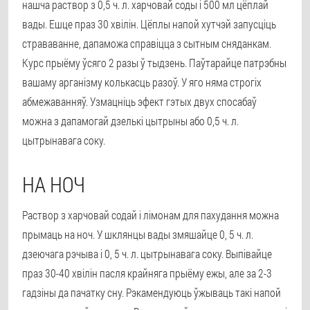
нашча раствор з 0,5 ч. л. харчовай соды і 500 мл цёплай
вады. Ешце праз 30 хвілін. Цёплы напой хутчэй запусціць
страваванне, дапаможа справіцца з сытным сняданкам.
Курс прыёму ўсяго 2 разы ў тыдзень. Паўтарайце патрэбны
вашаму арганізму колькасць разоў. У яго няма строгіх
абмежаванняў. Узмацніць эфект гэтых двух спосабаў
можна з дапамогай дзелькі цытрыны або 0,5 ч. л.
цытрынавага соку.
НА НОЧ
Раствор з харчовай содай і лімонам для пахудання можна
прымаць на ноч. У шклянцы вады змяшайце 0, 5 ч. л.
дзеючага рэчыва і 0, 5 ч. л. цытрынавага соку. Выпівайце
праз 30-40 хвілін пасля крайняга прыёму ежы, але за 2-3
гадзіны да пачатку сну. Рэкамендуюць ўжываць такі напой