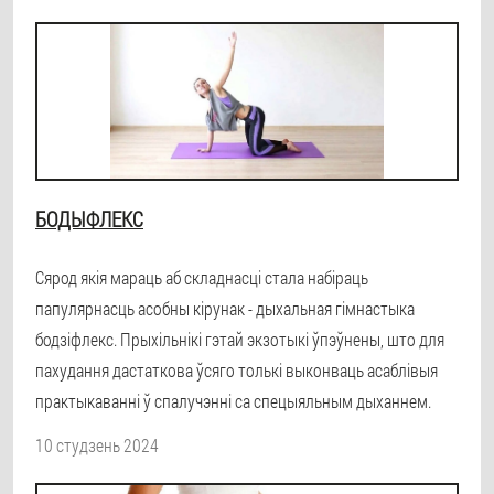
БОДЫФЛЕКС
Сярод якія мараць аб складнасці стала набіраць
папулярнасць асобны кірунак - дыхальная гімнастыка
бодзіфлекс. Прыхільнікі гэтай экзотыкі ўпэўнены, што для
пахудання дастаткова ўсяго толькі выконваць асаблівыя
практыкаванні ў спалучэнні са спецыяльным дыханнем.
10 студзень 2024