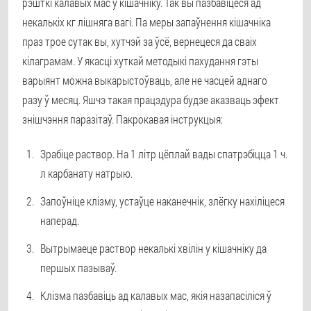
рэшткі калавых мас у кішачніку. Так вы пазбавіцеся ад
некалькіх кг лішняга вагі. Па меры запаўнення кішачніка
праз трое сутак вы, хутчэй за ўсё, вернецеся да сваіх
кілаграмам. У якасці хуткай методыкі пахудання гэты
варыянт можна выкарыстоўваць, але не часцей аднаго
разу ў месяц. Яшчэ такая працэдура будзе аказваць эфект
знішчэння паразітаў. Пакрокавая інструкцыя:
Зрабіце раствор. На 1 літр цёплай вады спатрэбіцца 1 ч.
л карбанату натрыю.
Запоўніце клізму, устаўце наканечнік, злёгку нахіліцеся
наперад.
Вытрымаеце раствор некалькі хвілін у кішачніку да
першых пазываў.
Клізма пазбавіць ад калавых мас, якія назапасіліся ў