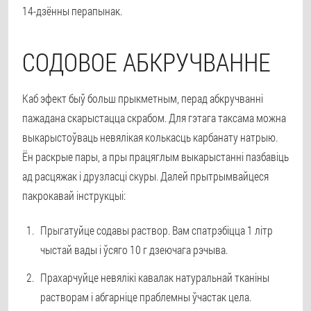
14-дзённы перапынак.
СОДОВОЕ АБКРУЧВАННЕ
Каб эфект быў больш прыкметным, перад абкручванні
пажадана скарыстацца скрабом. Для гэтага таксама можна
выкарыстоўваць невялікая колькасць карбанату натрыю.
Ён раскрые пары, а пры працяглым выкарыстанні пазбавіць
ад расцяжак і друзласці скуры. Далей прытрымвайцеся
пакрокавай інструкцыі:
Прыгатуйце содавы раствор. Вам спатрэбіцца 1 літр
чыстай вады і ўсяго 10 г дзеючага рэчыва.
Прахарчуйце невялікі кавалак натуральнай тканіны
растворам і абгарніце праблемны ўчастак цела.