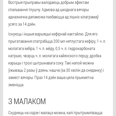
Вострыя прыправы валодаюць добрым эфектам
спальвання тлушчу. Адмова ад шкоднага вячэры
адназначна дапаможа пазбавіцца ад лішніх кілаграмаў
усяго за 14 дзён.
Існуюць і іншыя варыяцыі кефірнай кактэйлю. Для яго
прыгатавання спатрэбіцца 200 мл нятлустага кефіру, 1 ч. л.
молатага імбіра, 1 ч. л. мёду, 0,5 ч. л. гидрокарбоната
натрыю, чвэрць ч. л. молатага кайенского перцу, дробка
карыцы і трохі цытрынавага соку. Такі напой можна
ўжываць 2 разы ў дзень: нашча (за 30 хвілін да сняданку) і
замест вячэры. Праз 14 дзён ваша цела прыкметна
зменіцца.
З МАЛАКОМ
Схуднець на содзе і малацэ можна, калі прытрымлівацца