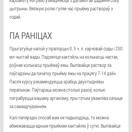
карбанату натрыю ўзмацняюць з дапамогай дадання соку
цытрыны. Вялікую ролю гуляе час прыёму раствораў з
содай.
ПА РАНІЦАХ
Прыгатуйце напой у прапорцыі 0, 5 ч. л. харчовай соды і 250
мл чыстай вады. Падзяліце кактэйль на колькасць частак,
роўнае колькасці прыёмаў ежы. Выпівайце раствор за
паўгадзіны да пачатку прыёму ежы на працягу 7-14 дзён.
Пасля курсу рэкамендуецца зрабіць двухтыднёвы
перапынак. Паўтараць можна столькі разоў, колькі
патрабуецца вашаму арганізму, пры гэтым уважліва сачыце
за самаадчуваннем.
Калі папярэдні спосаб вам не падыходзіць, то можна
абмежавацца адным прыёмам кактэйлю ў суткі. Выпівайце