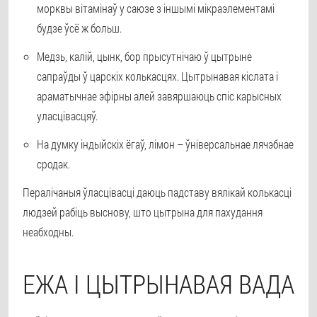
морквы вітамінаў у саюзе з іншымі мікраэлементамі
будзе ўсё ж больш.
Медзь, калій, цынк, бор прысутнічаю ў цытрыне
сапраўды ў царскіх колькасцях. Цытрынавая кіслата і
араматычнае эфірны алей завяршаюць спіс карысных
уласцівасцяў.
На думку індыйскіх ёгаў, лімон – ўніверсальнае лячэбнае
сродак.
Пералічаныя ўласцівасці даюць падставу вялікай колькасці
людзей рабіць выснову, што цытрына для пахудання
неабходны.
ЕЖА І ЦЫТРЫНАВАЯ ВАДА