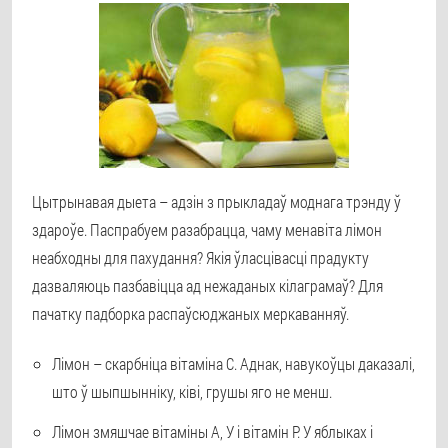
Цытрынавая дыета – адзін з прыкладаў моднага трэнду ў
здароўе. Паспрабуем разабрацца, чаму менавіта лімон
неабходны для пахудання? Якія ўласцівасці прадукту
дазваляюць пазбавіцца ад нежаданых кілаграмаў? Для
пачатку падборка распаўсюджаных меркаванняў.
Лімон – скарбніца вітаміна С. Аднак, навукоўцы даказалі,
што ў шыпшынніку, ківі, грушы яго не менш.
Лімон змяшчае вітаміны А, У і вітамін Р. У яблыках і