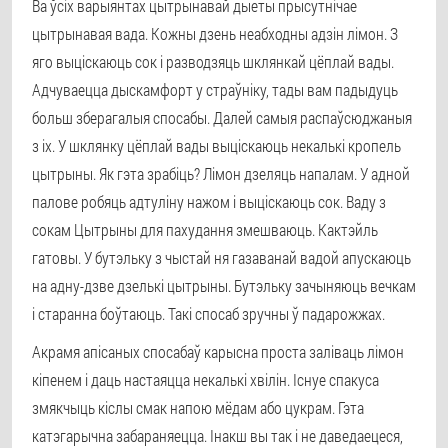
Ва ўсіх варыянтах цытрынавай дыеты прысутнічае
цытрынавая вада. Кожны дзень неабходны адзін лімон. З
яго выціскаюць сок і разводзяць шклянкай цёплай вады.
Адчуваецца дыскамфорт у страўніку, тады вам падыдуць
больш зберагалыя спосабы. Далей самыя распаўсюджаныя
з іх. У шклянку цёплай вады выціскаюць некалькі кропель
цытрыны. Як гэта зрабіць? Лімон дзеляць напалам. У адной
палове робяць адтуліну нажом і выціскаюць сок. Ваду з
сокам Цытрыны для пахудання змешваюць. Кактэйль
гатовы. У бутэльку з чыстай ня газаванай вадой апускаюць
на адну-дзве дзелькі цытрыны. Бутэльку зачыняюць вечкам
і старанна боўтаюць. Такі спосаб зручны ў падарожжах.
Акрамя апісаных спосабаў карысна проста заліваць лімон
кіпенем і даць настаяцца некалькі хвілін. Існуе спакуса
змякчыць кіслы смак напою мёдам або цукрам. Гэта
катэгарычна забараняецца. Інакш вы так і не даведаецеся,