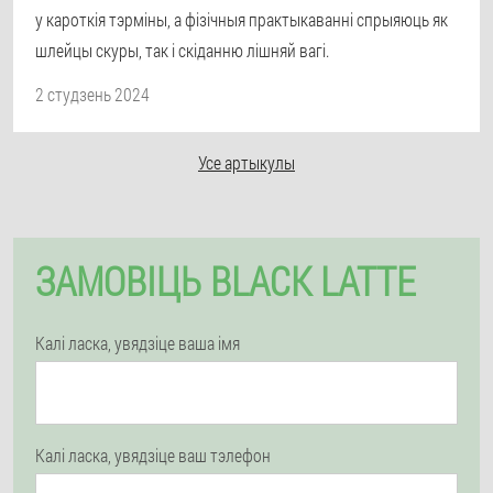
у кароткія тэрміны, а фізічныя практыкаванні спрыяюць як
шлейцы скуры, так і скіданню лішняй вагі.
2 студзень 2024
Усе артыкулы
ЗАМОВІЦЬ BLACK LATTE
Калі ласка, увядзіце ваша імя
Калі ласка, увядзіце ваш тэлефон