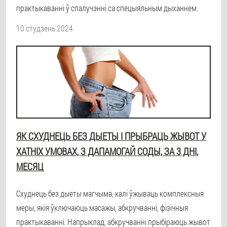
практыкаванні ў спалучэнні са спецыяльным дыханнем.
10 студзень 2024
ЯК СХУДНЕЦЬ БЕЗ ДЫЕТЫ І ПРЫБРАЦЬ ЖЫВОТ У
ХАТНІХ УМОВАХ, З ДАПАМОГАЙ СОДЫ, ЗА 3 ДНІ,
МЕСЯЦ
Схуднець без дыеты магчыма, калі ўжываць комплексныя
меры, якія ўключаюць масажы, абкручванні, фізічныя
практыкаванні. Напрыклад, абкручванні прыбіраюць жывот