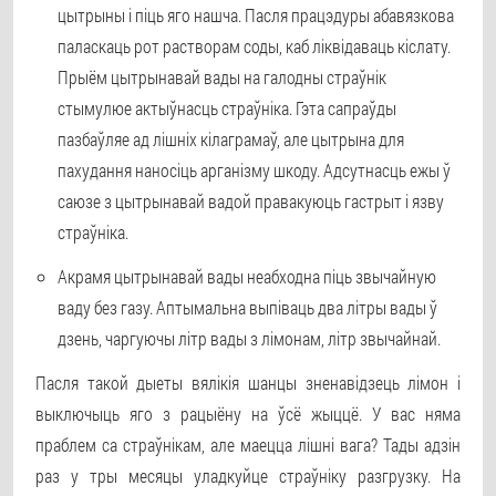
цытрыны і піць яго нашча. Пасля працэдуры абавязкова
паласкаць рот растворам соды, каб ліквідаваць кіслату.
Прыём цытрынавай вады на галодны страўнік
стымулюе актыўнасць страўніка. Гэта сапраўды
пазбаўляе ад лішніх кілаграмаў, але
цытрына для
пахудання
наносіць арганізму шкоду. Адсутнасць ежы ў
саюзе з цытрынавай вадой правакуюць гастрыт і язву
страўніка.
Акрамя цытрынавай вады неабходна піць звычайную
ваду без газу. Аптымальна выпіваць два літры вады ў
дзень, чаргуючы літр вады з лімонам, літр звычайнай.
Пасля такой дыеты вялікія шанцы зненавідзець лімон і
выключыць яго з рацыёну на ўсё жыццё. У вас няма
праблем са страўнікам, але маецца лішні вага? Тады адзін
раз у тры месяцы уладкуйце страўніку разгрузку. На