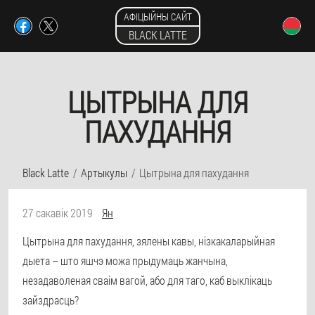
АФІЦЫЙНЫ САЙТ
BLACK LATTE
ЦЫТРЫНА ДЛЯ
ПАХУДАННЯ
Black Latte
Артыкулы
Цытрына для пахудання
27 сакавік 2019
Ян
Цытрына для пахудання, зялены кавы, нізкакаларыйная
дыета – што яшчэ можа прыдумаць жанчына,
незадаволеная сваім вагой, або для таго, каб выклікаць
зайздрасць?