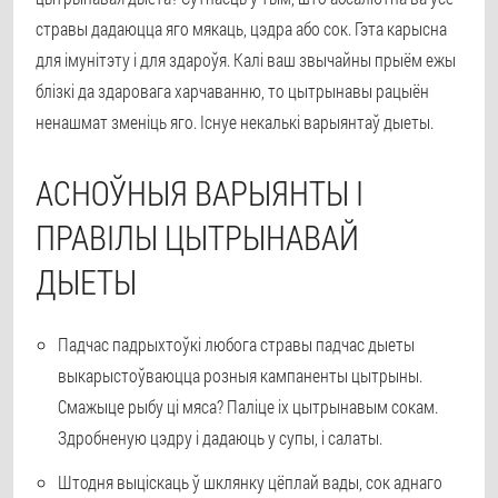
стравы дадаюцца яго мякаць, цэдра або сок. Гэта карысна
для імунітэту і для здароўя. Калі ваш звычайны прыём ежы
блізкі да здаровага харчаванню, то цытрынавы рацыён
ненашмат зменіць яго. Існуе некалькі варыянтаў дыеты.
АСНОЎНЫЯ ВАРЫЯНТЫ І
ПРАВІЛЫ ЦЫТРЫНАВАЙ
ДЫЕТЫ
Падчас падрыхтоўкі любога стравы падчас дыеты
выкарыстоўваюцца розныя кампаненты цытрыны.
Смажыце рыбу ці мяса? Паліце іх цытрынавым сокам.
Здробненую цэдру і дадаюць у супы, і салаты.
Штодня выціскаць ў шклянку цёплай вады, сок аднаго