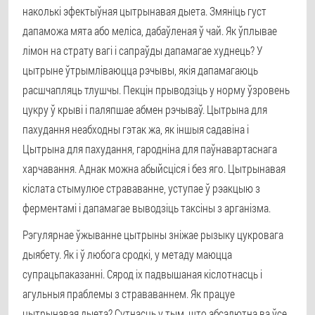
наколькі эфектыўная цытрынавая дыета. Змяніць густ
дапаможа мята або меліса, дабаўленая ў чай. Як ўплывае
лімон на страту вагі і сапраўды дапамагае худнець? У
цытрыне ўтрымліваюцца рэчывы, якія дапамагаюць
расшчапляць тлушчы. Пекцін прыводзіць у норму ўзровень
цукру ў крыві і паляпшае абмен рэчываў. Цытрына для
пахудання неабходны гэтак жа, як іншыя садавіна і
Цытрына для пахудання, гародніна для паўнавартаснага
харчавання. Аднак можна абыйсціся і без яго. Цытрынавая
кіслата стымулюе страваванне, уступае ў рэакцыю з
ферментамі і дапамагае выводзіць таксіны з арганізма.
Рэгулярнае ўжыванне цытрыны зніжае рызыку цукровага
дыябету. Як і ў любога сродкі, у метаду маюцца
супрацьпаказанні. Сярод іх падвышаная кіслотнасць і
агульныя праблемы з страваваннем. Як працуе
цытрынавая дыета? Сутнасць у тым, што абсалютна ва ўсе