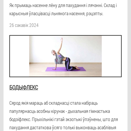
Як прымаць насенне лёну для пахудання і лячэнні. Склад і
карысныя ўласцівасці льнянога насення, рэцэпты.
26 сакавік 2024
БОДЫФЛЕКС
Сярод якія мараць аб складнасці стала набіраць
папулярнасць асобны кірунак - дыхальная гімнастыка
бодзіфлекс. Прыхільнікі гэтай экзотыкі ўпэўнены, што для
пахудання дастаткова ўсяго толькі выконваць асаблівыя