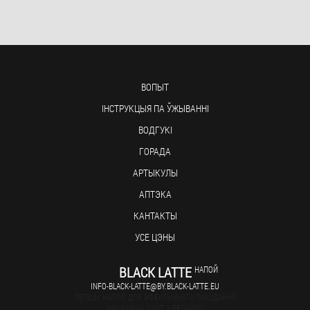
ВОПЫТ
ІНСТРУКЦЫЯ ПА ЎЖЫВАННІ
ВОДГУКІ
ГОРАДА
АРТЫКУЛЫ
АПТЭКА
КАНТАКТЫ
УСЕ ЦЭНЫ
BLACK LATTE
НАПОЙ
INFO-BLACK-LATTE@BY.BLACK-LATTE.EU
ЛЕПШЫ НАПОЙ ДЛЯ ЭФЕКТЫЎНАГА ПАХУДАННЯ
АФІЦЫЙНЫ САЙТ У БЕЛАРУСІ