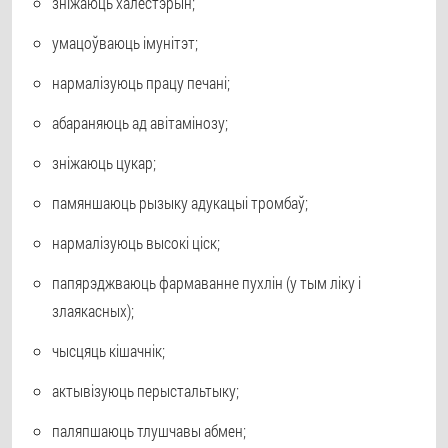
зніжаюць халестэрын;
умацоўваюць імунітэт;
нармалізуюць працу печані;
абараняюць ад авітамінозу;
зніжаюць цукар;
памяншаюць рызыку адукацыі тромбаў;
нармалізуюць высокі ціск;
папярэджваюць фармаванне пухлін (у тым ліку і
злаякасных);
чысцяць кішачнік;
актывізуюць перыстальтыку;
паляпшаюць тлушчавы абмен;