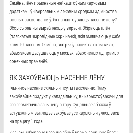
Сямёна лёну прызнаныя найкаштоўным харчовым
дадаткам і ўніверсальным лекавым сродкам ад мноства
розных захворванняў. Як нарыхтоўваюць насенне лёну?
Збор сыравіны вырабляюць у верасні. Збіраюць плён
(пляскатыя шаровідные скрыначкі), якія змяшчаюць у сабе
каля 10 насення. Сямёна, вытрыбушаныя са скрыначак,
абавязкова дасушваюць у месцах, абароненых ад прамых
сонечных прамянёў.
ЯК ЗАХОЎВАЮЦЬ НАСЕННЕ ЛЁНУ
Ільняное насенне схільныя псуты і акісленню. Таму
захоўвайце прадукт у халадзільніку, выкарыстоўваючы для
яго герметычна зачыненую тару. Суцэльнае збожжа ў
астуджаным выглядзе захоўвае ўсе карысныя ўласцівасці
на працягу 1 года.
Калі вы набываеце насенне лёну ў краме, звернеце ўвагу