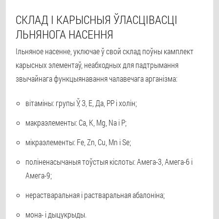
СКЛАД І КАРЫСНЫЯ ЎЛАСЦІВАСЦІ
ЛЬНЯНОГА НАСЕННЯ
Ільняное насенне, уключае ў свой склад поўны камплект
карысных элементаў, неабходных для падтрымання
звычайнага функцыянавання чалавечага арганізма:
вітаміны: групы Ў, З, Е, Да, РР і холін;
макраэлементы: Ca, K, Mg, Na і P;
мікраэлементы: Fe, Zn, Cu, Mn і Se;
поліненасычаныя тоўстыя кіслоты: Амега-3, Амега-6 і
Амега-9;
нерастваральная і растваральная абалоніна;
мона- і дыцукрыды.