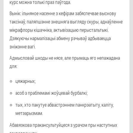
курс можна толькі праз паўгода.
Вынік: ільняное насенне з кефірам забяспечвае выснову
таксінаў, паляпшэнне знешняга выгляду скуры, аднаўленне
мікрафлоры кішачніка, актывізацыю перыстальтыкі.
Дзякуючы нармалізацыі абмену рэчываў адбываецца
зніжэнне вагі.
Адмысловай шкоды не нясе, але прымаць яго непажадана
для:
цяжарных;
асоб з праблемамі жоўцевай бурбалкі;
тых, хто пакутуе абвастрэннем панкрэатыту, каліту,
метэарызмам.
Абавязкова пракансультуйцеся з урачом пры наступных