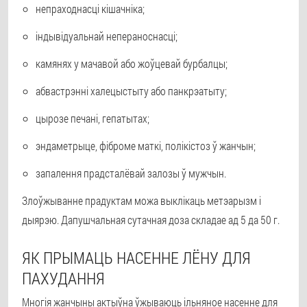
непраходнасці кішачніка;
індывідуальнай непераноснасці;
камянях у мачавой або жоўцевай бурбалцы;
абвастрэнні халецыстыту або панкрэатыту;
цырозе печані, гепатытах;
эндаметрыце, фіброме маткі, полікістоз ў жанчын;
запалення прадсталёвай залозы ў мужчын.
Злоўжыванне прадуктам можа выклікаць метэарызм і
дыярэю. Дапушчальная сутачная доза складае ад 5 да 50 г.
ЯК ПРЫМАЦЬ НАСЕННЕ ЛЁНУ ДЛЯ
ПАХУДАННЯ
Многія жанчыны актыўна ўжываюць ільняное насенне для