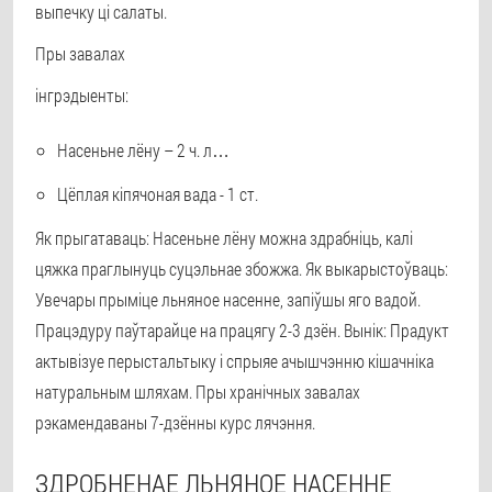
выпечку ці салаты.
Пры завалах
інгрэдыенты:
Насеньне лёну – 2 ч. л…
Цёплая кіпячоная вада - 1 ст.
Як прыгатаваць: Насеньне лёну можна здрабніць, калі
цяжка праглынуць суцэльнае збожжа. Як выкарыстоўваць:
Увечары прыміце льняное насенне, запіўшы яго вадой.
Працэдуру паўтарайце на працягу 2-3 дзён. Вынік: Прадукт
актывізуе перыстальтыку і спрыяе ачышчэнню кішачніка
натуральным шляхам. Пры хранічных завалах
рэкамендаваны 7-дзённы курс лячэння.
ЗДРОБНЕНАЕ ЛЬНЯНОЕ НАСЕННЕ