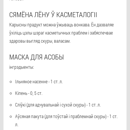
СЯМЁНА ЛЁНУ Ў КАСМЕТАЛОГІІ
Карысны прадукт можна ўжываць вонкава. Ён дазваляе
ўхіліць цэлы шэраг касметычных праблем і забяспечвае
здаровы выгляд скуры, валасам.
МАСКА ДЛЯ АСОБЫ
інгрэдыенты:
Ільняное насенне - 1 ст. л.
Кіпень - 0, 5 ст.
Сліўкі (для адчувальнай і сухой скуры) - 1 ст. л.
Аўсяная пакута (для тоўстай і праблемнай скуры) - 1 ст.
л.