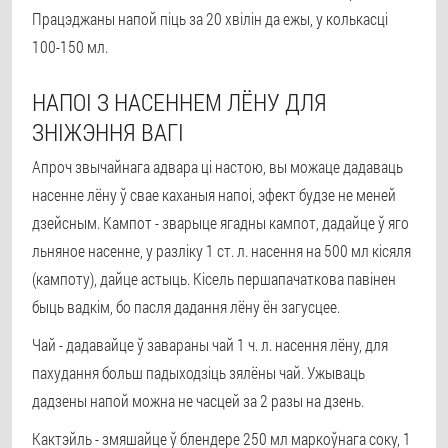
Працэджаны напой піць за 20 хвілін да ежы, у колькасці
100-150 мл.
НАПОІ З НАСЕННЕМ ЛЁНУ ДЛЯ
ЗНІЖЭННЯ ВАГІ
Апроч звычайнага адвара ці настою, вы можаце дадаваць
насенне лёну ў свае каханыя напоі, эфект будзе не меней
дзейсным. Кампот - зварыце ягадны кампот, дадайце ў яго
льняное насенне, у разліку 1 ст. л. насення на 500 мл кісяля
(кампоту), дайце астыць. Кісель першапачаткова павінен
быць вадкім, бо пасля дадання лёну ён загусцее.
Чай - дадавайце ў завараны чай 1 ч. л. насення лёну, для
пахудання больш падыходзіць зялёны чай. Ужываць
дадзены напой можна не часцей за 2 разы на дзень.
Кактэйль - змяшайце ў блендере 250 мл маркоўнага соку, 1