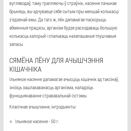
вугляводаў, таму трапляючы ў страўнік, насенне пачынае
брыняць, вы адчуваеце сябе сытым пры меншай колькасці
з'едзенай ежы. Да таго ж, лён дапамагае паскорыць
абменныя працэсы, арганізм будзе расходаваць большую
колькасць калорый і спальваць назапашаныя тлушчавыя
запасы.
СЯМЁНА ЛЁНУ ДЛЯ АЧЫШЧЭННЯ
КІШАЧНІКА
Ільняное насенне дапамагае ачысціць кішачнік ад таксінаў,
знізіць зашлакаванасць арганізма, наладзіць
функцыянаванне стрававальнай сістэмы.
Класічнае ачышчэнне, інгрэдыенты:
Ільняное насенне - 50 г.