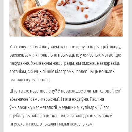
У артыкуле абмяркоўваем насенне лёну, іх карысць і шкоду,
расказваем, як правільна прымаць іх у лячэбных мэтах і для
пахудання. Ужываючы нашы рады, вы зможаце аздаравіць
арганізм, скінуць лішнія кілаграмы, палепшыць вонкавы
выгляд скуры і волас.
Што такое насенне лёну? У перакладзе з латыні слова "лён"
абазначае "самы карысны". І гэта нядзіўна. Расліна
ўжываюць у касметалогіі, медыцыне, кулінарыі. З яго
сцеблаў вырабляюць тканіны, якія валодаюць высокай
гіграскапічнасцю і экалагічнымі паказчыкамі.