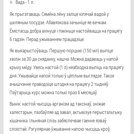
Вада - 1 л.
Як прыгатаваць: Сямёна лёну заліце кіпячай вадой у
шкляным посудзе. Абавязкова зачыніце яе вечкам.
Ёмістасць добра ахінуце і пакіньце настойвацца на працягу
6 гадзін. Перад ужываннем працадзіце.
Як выкарыстоўваць: Першую порцыю (150 мл) выпіце
хвілін за 30 да сняданку, нашча. Можна дадаваць у напой
крыху мёду. Увесь настой (1 л) неабходна выпіць на працягу
дня. Ужывайце напой толькі ў цёплым выглядзе. Такое
ачышчэнне праводзіце штодня на працягу 2 тыдняў.
Паўтарыць курс можна толькі праз 6 месяцаў.
Вынік: настой чысціць арганізм ад таксінаў, зніжае
халестэрын, пазбаўляе ад завал, актывізуе перыстальтыку
кішачніка. Ільняная слізь забяспечвае гаенне язваў
слізістай. Рэгулярнае ўжыванне напою чысціць кроў,