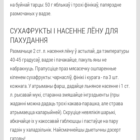
на буйнай тарцы: 50 г яблыкаў і трохі фінікаў, папярэдне
размочаных у вадзе.
СУХАФРУКТЫ І НАСЕННЕ ЛЁНУ ДЛЯ
ПАХУДАННЯ
Размачыце 2 ст. л. насення лёну ў астылай, да тэмпературы
40-45 градусаў, вадзе і пачакайце, пакуль яны не
набракнуць. Прапусціце праз мясасечку ошпаренные
кіпенем сухафрукты: чарнасліў, фінікі і курага - па 3 шт.
кожнага. У атрыманы фарш, дадайце льняное насенне і 1 ст.
л. рысавай мукі, старанна змяшайце інгрэдыенты (пры
жаданні можна дадаць трохі какава-парашка, але страва
атрымаецца каларыйней). Скруціце невялікія шарыкі,
абкачайце іх у какосавай габлюшцы і пастаўце на пару
гадзін у халадзільнік. Найсмачнейшы дыетычны дэсерт
гатовы!