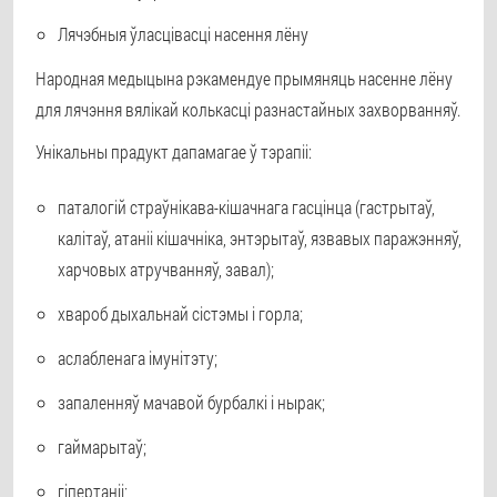
Лячэбныя ўласцівасці насення лёну
Народная медыцына рэкамендуе прымяняць насенне лёну
для лячэння вялікай колькасці разнастайных захворванняў.
Унікальны прадукт дапамагае ў тэрапіі:
паталогій страўнікава-кішачнага гасцінца (гастрытаў,
калітаў, атаніі кішачніка, энтэрытаў, язвавых паражэнняў,
харчовых атручванняў, завал);
хвароб дыхальнай сістэмы і горла;
аслабленага імунітэту;
запаленняў мачавой бурбалкі і нырак;
гаймарытаў;
гіпертаніі;