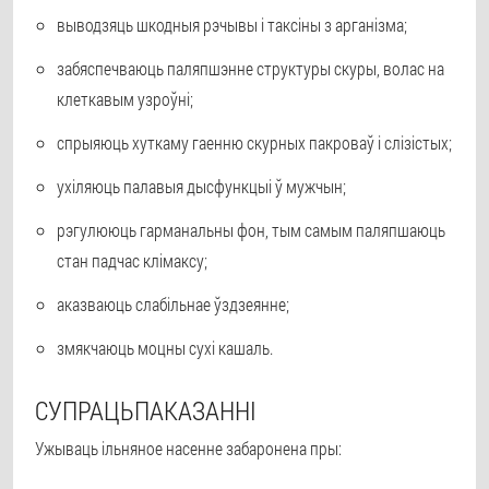
выводзяць шкодныя рэчывы і таксіны з арганізма;
забяспечваюць паляпшэнне структуры скуры, волас на
клеткавым узроўні;
спрыяюць хуткаму гаенню скурных пакроваў і слізістых;
ухіляюць палавыя дысфункцыі ў мужчын;
рэгулююць гарманальны фон, тым самым паляпшаюць
стан падчас клімаксу;
аказваюць слабільнае ўздзеянне;
змякчаюць моцны сухі кашаль.
СУПРАЦЬПАКАЗАННІ
Ужываць ільняное насенне забаронена пры: