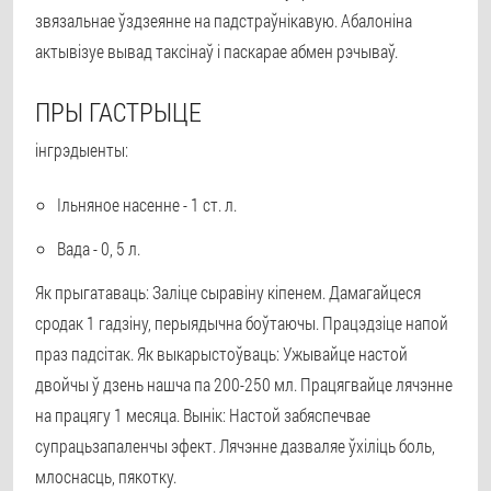
звязальнае ўздзеянне на падстраўнікавую. Абалоніна
актывізуе вывад таксінаў і паскарае абмен рэчываў.
ПРЫ ГАСТРЫЦЕ
інгрэдыенты:
Ільняное насенне - 1 ст. л.
Вада - 0, 5 л.
Як прыгатаваць: Заліце сыравіну кіпенем. Дамагайцеся
сродак 1 гадзіну, перыядычна боўтаючы. Працэдзіце напой
праз падсітак. Як выкарыстоўваць: Ужывайце настой
двойчы ў дзень нашча па 200-250 мл. Працягвайце лячэнне
на працягу 1 месяца. Вынік: Настой забяспечвае
супрацьзапаленчы эфект. Лячэнне дазваляе ўхіліць боль,
млоснасць, пякотку.