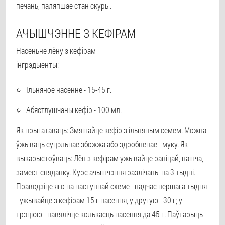
печань, паляпшае стан скуры.
АЧЫШЧЭННЕ З КЕФІРАМ
Насеньне лёну з кефірам
інгрэдыенты:
Ільняное насенне - 15-45 г.
Абястлушчаны кефір - 100 мл.
Як прыгатаваць: Змяшайце кефір з ільняным семем. Можна
ўжываць суцэльнае збожжа або здробненае - муку. Як
выкарыстоўваць: Лён з кефірам ужывайце раніцай, нашча,
замест сняданку. Курс ачышчэння разлічаны на 3 тыдні.
Праводзіце яго па наступнай схеме - падчас першага тыдня
- ужывайце з кефірам 15 г насення, у другую - 30 г; у
трэцюю - павялічце колькасць насення да 45 г. Паўтарыць