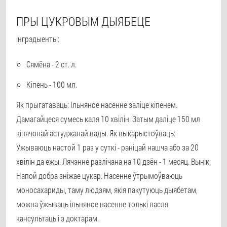
ПРЫ ЦУКРОВЫМ ДЫЯБЕЦЕ
інгрэдыенты:
Сямёна - 2 ст. л.
Кіпень - 100 мл.
Як прыгатаваць: Ільняное насенне заліце кіпенем.
Дамагайцеся сумесь каля 10 хвілін. Затым даліце 150 мл
кіпячонай астуджанай вады. Як выкарыстоўваць:
Ужываюць настой 1 раз у суткі - раніцай нашча або за 20
хвілін да ежы. Лячэнне разлічана на 10 дзён - 1 месяц. Вынік:
Напой добра зніжае цукар. Насенне ўтрымоўваюць
моносахариды, таму людзям, якія пакутуюць дыябетам,
можна ўжываць ільняное насенне толькі пасля
кансультацыі з доктарам.