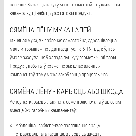
насенне. Вырабіць пакуту можна самастойна, ужываючы
кавамолку, ці набыць ужо гатовы прадукт.
СЯМЁНА ЛЁНУ, МУКА І АЛЕЙ
Ільняная мука, вырабленая самастойна, адрозніваецца
малым тэрмінам прыдатнасці - усяго 6-16 тыдняў, пры
ўмове захоўвання ў халадзільніку ў герметычнай тары.
Прадукт, набыты ў краме, не змяшчае алейных
кампанентаў, таму можа захоўвацца працяглы час.
СЯМЁНА ЛЁНУ - КАРЫСЦЬ АБО ШКОДА
Асноўная карысць ільнянога семені заключана ў высокім
змесце 3-х галоўных кампанентаў:
Абалоніна - забяспечвае паляпшэнне працы
стрававальнага гасцінца, выводзіць шкодны