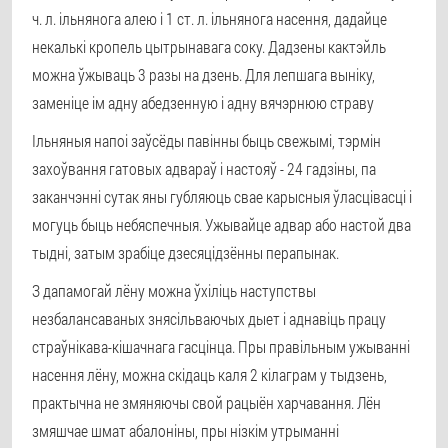
ч. л. ільнянога алею і 1 ст. л. ільнянога насення, дадайце
некалькі кропель цытрынавага соку. Дадзены кактэйль
можна ўжываць 3 разы на дзень. Для лепшага выніку,
заменіце ім адну абедзенную і адну вячэрнюю страву
Ільняныя напоі заўсёды павінны быць свежымі, тэрмін
захоўвання гатовых адвараў і настояў - 24 гадзіны, па
заканчэнні сутак яны губляюць свае карысныя ўласцівасці і
могуць быць небяспечныя. Ужывайце адвар або настой два
тыдні, затым зрабіце дзесяцідзённы перапынак.
З дапамогай лёну можна ўхіліць наступствы
незбалансаваных знясільваючых дыет і аднавіць працу
страўнікава-кішачнага гасцінца. Пры правільным ужыванні
насення лёну, можна скідаць каля 2 кілаграм у тыдзень,
практычна не змяняючы свой рацыён харчавання. Лён
змяшчае шмат абалоніны, пры нізкім утрыманні