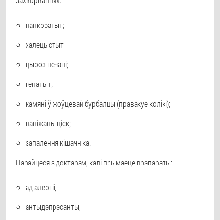
захворваннях:
панкрэатыт;
халецыстыт
цыроз печані;
гепатыт;
камяні ў жоўцевай бурбалцы (правакуе колікі);
паніжаны ціск;
запалення кішачніка.
Парайцеся з доктарам, калі прымаеце прэпараты:
ад алергіі,
антыдэпрэсанты,