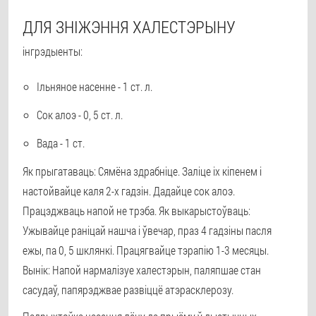
ДЛЯ ЗНІЖЭННЯ ХАЛЕСТЭРЫНУ
інгрэдыенты:
Ільняное насенне - 1 ст. л.
Сок алоэ - 0, 5 ст. л.
Вада - 1 ст.
Як прыгатаваць: Сямёна здрабніце. Заліце іх кіпенем і
настойвайце каля 2-х гадзін. Дадайце сок алоэ.
Працэджваць напой не трэба. Як выкарыстоўваць:
Ужывайце раніцай нашча і ўвечар, праз 4 гадзіны пасля
ежы, па 0, 5 шклянкі. Працягвайце тэрапію 1-3 месяцы.
Вынік: Напой нармалізуе халестэрын, паляпшае стан
сасудаў, папярэджвае развіццё атэрасклерозу.