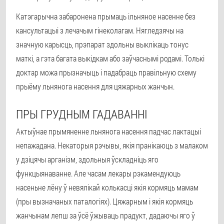
Катэгарычна забаронена прымаць ільняное насенне без
кансультацыі з лечачым гінеколагам. Нягледзячы на
значную карысць, прэпарат здольны выклікаць тонус
маткі, а гэта багата выкідкам або заўчаснымі родамі. Толькі
доктар можа прызначыць і падабраць правільную схему
прыёму льнянога насення для цяжарных жанчын.
ПРЫ ГРУДНЫМ ГАДАВАННІ
Актыўнае прымяненне льнянога насення падчас лактацыі
непажадана. Некаторыя рэчывы, якія пранікаюць з малаком
у дзіцячы арганізм, здольныя ўскладніць яго
функцыянаванне. Але часам лекары рэкамендуюць
насеньне лёну ў невялікай колькасці якія кормяць мамам
(пры вызначаных паталогіях). Цяжарным і якія кормяць
жанчынам лепш за ўсё ўжываць прадукт, дадаючы яго ў