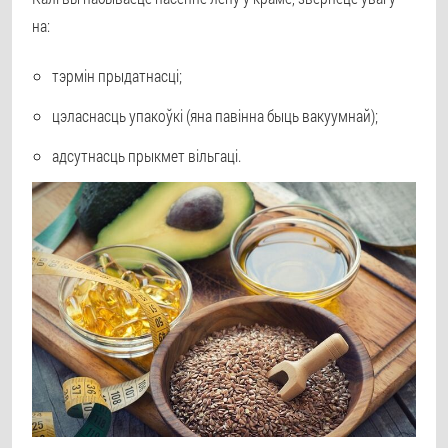
на:
тэрмін прыдатнасці;
цэласнасць упакоўкі (яна павінна быць вакуумнай);
адсутнасць прыкмет вільгаці.