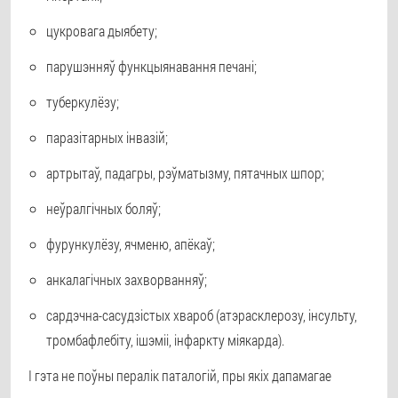
цукровага дыябету;
парушэнняў функцыянавання печані;
туберкулёзу;
паразітарных інвазій;
артрытаў, падагры, рэўматызму, пятачных шпор;
неўралгічных боляў;
фурункулёзу, ячменю, апёкаў;
анкалагічных захворванняў;
сардэчна-сасудзістых хвароб (атэрасклерозу, інсульту,
тромбафлебіту, ішэміі, інфаркту міякарда).
І гэта не поўны пералік паталогій, пры якіх дапамагае