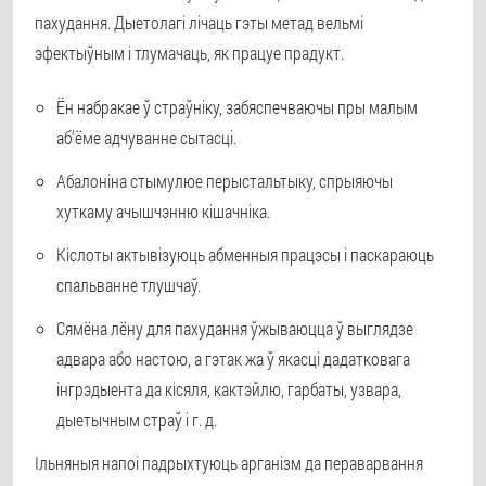
пахудання. Дыетолагі лічаць гэты метад вельмі
эфектыўным і тлумачаць, як працуе прадукт.
Ён набракае ў страўніку, забяспечваючы пры малым
аб'ёме адчуванне сытасці.
Абалоніна стымулюе перыстальтыку, спрыяючы
хуткаму ачышчэнню кішачніка.
Кіслоты актывізуюць абменныя працэсы і паскараюць
спальванне тлушчаў.
Сямёна лёну для пахудання ўжываюцца ў выглядзе
адвара або настою, а гэтак жа ў якасці дадатковага
інгрэдыента да кісяля, кактэйлю, гарбаты, узвара,
дыетычным страў і г. д.
Ільняныя напоі падрыхтуюць арганізм да пераварвання