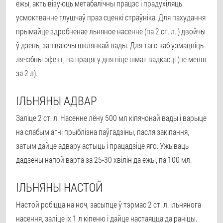
ежы, актывізуюць метабалічны працэс і прадухіляць
усмоктванне тлушчаў праз сценкі страўніка. Для пахудання
прымайце здробненае льняное насенне (па 2 ст. л. ) двойчы
ў дзень, запіваючы шклянкай вады. Для таго каб узмацніць
лячэбны эфект, на працягу дня піце шмат вадкасці (не менш
за 2 л).
ІЛЬНЯНЫ АДВАР
Заліце 2 ст. л. Насенне лёну 500 мл кіпячонай вады і варыце
на слабым агні прыблізна паўгадзіны, пасля закіпання,
затым дайце адвару астыць і працадзіце яго. Ужываць
дадзены напой варта за 25-30 хвілін да ежы, па 100 мл.
ІЛЬНЯНЫ НАСТОЙ
Настой робіцца на ноч, засыпце ў тэрмас 2 ст. л. ільнянога
насення, заліце іх 1 л кіпеню і дайце настаяцца да раніцы.