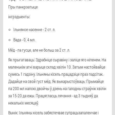
Пры панкрэатыце
інгрэдыенты:
Ільняное насенне - 2 ст. л.
Вада - 0, 4 мл.
Мёд - па гусце, але не больш за 2 ст. л.
Як прыгатаваць: Здрабніце сыравіну і заліце яго кіпенем. На
маленькім агні варыце склад хвілін 10. Затым настойвайце
сумесь 1 гадзіну. Ільняны кісель працадзіце праз падсітак.
Дадайце на свой густ мёд. Як выкарыстоўваць: Прымайце
па 200 мл напою двойчы ў дзень на галодны страўнік хвілін
за 15-20 да ежы. Працягласць лячэння - ад 3 тыдняў да
некалькіх месяцаў.
Вынік: Ільняны кісель забяспечвае супрацьзапаленчае і