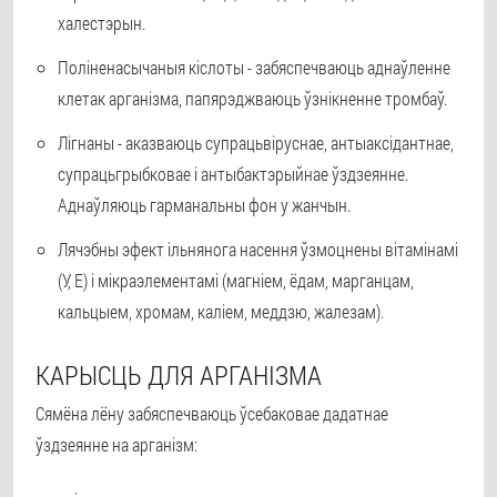
халестэрын.
Поліненасычаныя кіслоты - забяспечваюць аднаўленне
клетак арганізма, папярэджваюць ўзнікненне тромбаў.
Лігнаны - аказваюць супрацьвіруснае, антыаксідантнае,
супрацьгрыбковае і антыбактэрыйнае ўздзеянне.
Аднаўляюць гарманальны фон у жанчын.
Лячэбны эфект ільнянога насення ўзмоцнены вітамінамі
(У, Е) і мікраэлементамі (магніем, ёдам, марганцам,
кальцыем, хромам, каліем, меддзю, жалезам).
КАРЫСЦЬ ДЛЯ АРГАНІЗМА
Сямёна лёну забяспечваюць ўсебаковае дадатнае
ўздзеянне на арганізм: