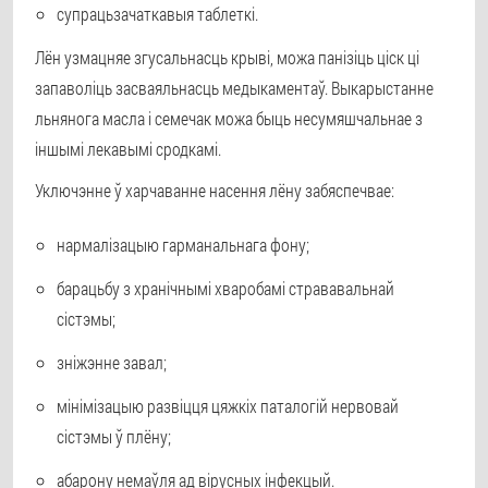
супрацьзачаткавыя таблеткі.
Лён узмацняе згусальнасць крыві, можа панізіць ціск ці
запаволіць засваяльнасць медыкаментаў. Выкарыстанне
льнянога масла і семечак можа быць несумяшчальнае з
іншымі лекавымі сродкамі.
Уключэнне ў харчаванне насення лёну забяспечвае:
нармалізацыю гарманальнага фону;
барацьбу з хранічнымі хваробамі стрававальнай
сістэмы;
зніжэнне завал;
мінімізацыю развіцця цяжкіх паталогій нервовай
сістэмы ў плёну;
абарону немаўля ад вірусных інфекцый.