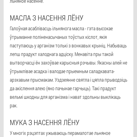
льняное насенне.
МАСЛА З НАСЕННЯ ЛЁНУ
Галоўная асаблівасць ільнянога масла - гэта высокае
ўтрыманне поліненасычаных тоўстых кіслот, якія
паступаюць у арганізм толькі з вонкавых крыніц. Набываць
лепш прадукт халоднага адціску. Менавіта пры такой
вытворчасці ён захоўвае карысныя рэчывы. Якасны алей не
ўтрымлівае асадка і валодае прыемным саладкавата-
арэхавым прысмакам. Уздзеянне святла і цяпла прыводзіць
да акіслення алею (яно пачынае гарчыць). Такі прадукт
вельмі шкодны для арганізма і нават здольны выклікаць
рак.
МУКА З НАСЕННЯ ЛЁНУ
У многіх рэцэптах ужываюць перамалотае льняное