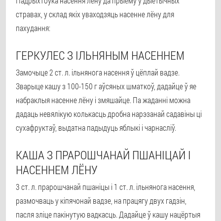
Падрыхтоўка насення лёну да прыёму ў дыетычных
стравах, у склад якіх уваходзяць насенне лёну для
пахудання:
ГЕРКУЛЕС З ІЛЬНЯНЫМ НАСЕННЕМ
Замочыце 2 ст. л. ільнянога насення ў цёплай вадзе.
Зварыце кашу з 100-150 г аўсяных шматкоў, дадайце ў яе
набраклыя насенне лёну і змяшайце. Па жаданні можна
дадаць невялікую колькасць дробна нарэзанай садавіны ці
сухафруктаў, выдатна падыдуць яблыкі і чарнасліў.
КАША З ПРАРОШЧАНАЙ ПШАНІЦАЙ І
НАСЕННЕМ ЛЁНУ
3 ст. л. прарошчанай пшаніцы і 1 ст. л. ільнянога насення,
размочваць у кіпячонай вадзе, на працягу двух гадзін,
пасля зліце пакінутую вадкасць. Дадайце ў кашу нацёртыя