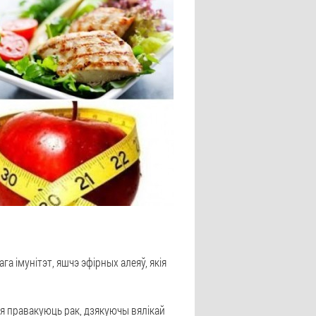
га імунітэт, яшчэ эфірных алеяў, якія
ія правакуюць рак, дзякуючы вялікай