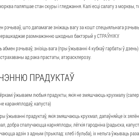
морква паляпшае стан скуры і гледжання. Калі есці салату з морквы, то
ен рэчываў, што дапамагае зніжаць вагу за кошт спецыяльнага рэчывы
о перашкаджае размнажэнню шкодных бактэрый у СТРАЎНІКУ.
абмен рэчываў, знізіць вага (пры ўжыванні 4 кубкаў гарбаты ў дзень
страхаваны ад рака прастаты, атэрасклерозу.
ЧЭННЮ ПРАДУКТАЎ
ёркамі ўжываем любыя прадукты, якія не змяшчаюць крухмалу (салера
не караняплодаў, капуста)
ы ўжыванні прадуктаў, якія змяшчаюць крухмал, дапаўняйце іх зялёны
ал, добра спалучаюцца карняплоды, лёгкія гародніна (радыска, капуста
чаюцца адзін з адным (прыклад: хлеб і бульба), іх нельга ўжываць ра