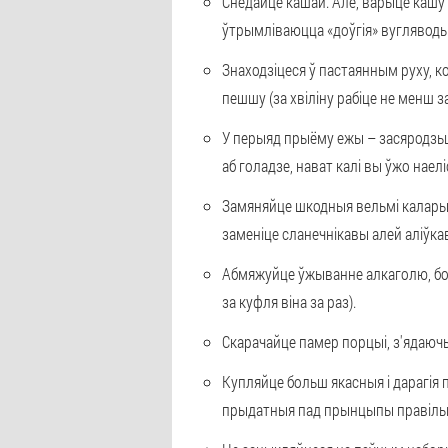
Снедайце кашай. Але, варыце кашу н
ўтрымліваюцца «доўгія» вугляводы,
Знаходзіцеся ў пастаянным руху, к
пешшу (за хвіліну рабіце не менш з
У перыяд прыёму ежы – засяродзьце
аб голадзе, нават калі вы ўжо наелі
Замяняйце шкодныя вельмі каларый
заменіце сланечнікавы алей аліўка
Абмяжуйце ўжыванне алкаголю, бо 
за куфля віна за раз).
Скарачайце памер порцыі, з'ядаючы
Купляйце больш якасныя і дарагія п
прыдатныя пад прынцыпы правільна