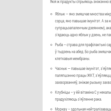
Якія ж прадукты спрыяюць зніжэнню в
Яблык — яно змяшчае мноства мікра
сэрца, яно павышае імунітэт. А за 
супрацьзапаленчым дзеяннем), ака
з'ядаюць адно яблык у дзень, не п
Рыба – страва для прафілактыкі са
ў тыдзень на абед. Бо рыба змяшча
клеткавыя мембраны.
Часнык — павышае імунітэт, з'яўл
паляпшэнню працы ЖКТ, з'яўляецца
захворванняў, зніжае рызыку захва
Клубніцы – у ёй вітаміна С у некал
прадухіляюць з'яўленне рака.
Моркву – здольная нейтралізаваць