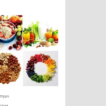
 тлушч.
ўстым.