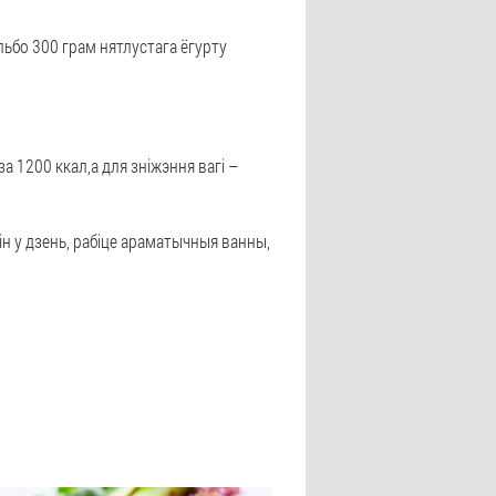
альбо 300 грам нятлустага ёгурту
 1200 ккал,а для зніжэння вагі –
ін у дзень, рабіце араматычныя ванны,