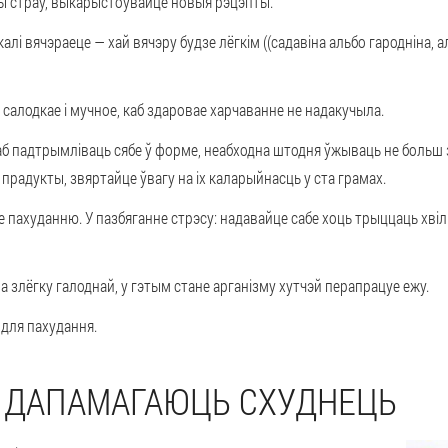
ы страў, выкарыстоўвайце новыя рэцэпты.
алі вячэраеце — хай вячэру будзе лёгкім ((садавіна альбо гародніна, 
салодкае і мучное, каб здаровае харчаванне не надакучыла.
 падтрымліваць сябе ў форме, неабходна штодня ўжываць не больш за
 прадукты, звяртайце ўвагу на іх каларыйнасць у ста грамах.
яе пахуданню. У пазбяганне стрэсу: надавайце сабе хоць трыццаць хвіл
а злёгку галоднай, у гэтым стане арганізму хутчэй перапрацуе ежу.
 для пахудання.
Я ДАПАМАГАЮЦЬ СХУДНЕЦЬ