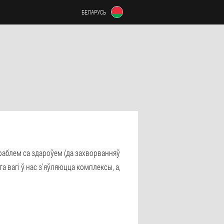
БЕЛАРУСЬ
 праблем са здароўем (да захворванняў
а вагі ў нас з'яўляюцца комплексы, а,