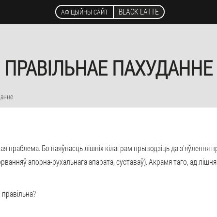
BLACK LATTE
АФІЦЫЙНЫ САЙТ
ПРАВІЛЬНАЕ ПАХУДАННЕ
данне
ікая праблема. Бо наяўнасць лішніх кілаграм прыводзіць да з'яўлення
рванняў апорна-рухальнага апарата, суставаў). Акрамя таго, ад лішняг
, правільна?