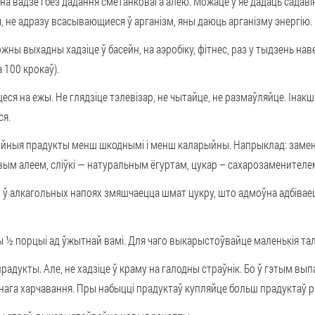
а вадзе і без дадання сметанковага алею. Можаце ў яе дадаць садавін
 не адразу всасывающиеся ў арганізм, яны даюць арганізму энергію.
ожны выхадны хадзіце ў басейн, на аэробіку, фітнес, раз у тыдзень на
а 100 крокаў).
ся на ежы. Не глядзіце тэлевізар, не чытайце, не размаўляйце. Інакш
ся.
ныя прадукты менш шкоднымі і менш каларыйны. Напрыклад: заменіц
вым алеем, сліўкі — натуральным ёгуртам, цукар – сахарозаменителе
ў алкагольных напоях змяшчаецца шмат цукру, што адмоўна адбіваецц
 ½ порцыі ад ўжытнай вамі. Для чаго выкарыстоўвайце маленькія тал
радукты. Але, не хадзіце ў краму на галодны страўнік. Бо ў гэтым вып
га харчавання. Пры набыцці прадуктаў купляйце больш прадуктаў ра