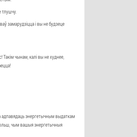
 тлушчу.
аў замарудзіцца і вы не будзеце
! Такім чынам, калі вы не худнее,
аецца!
на адпавядаць энергетычным выдаткам
) больш, чым вашыя энергетычныя