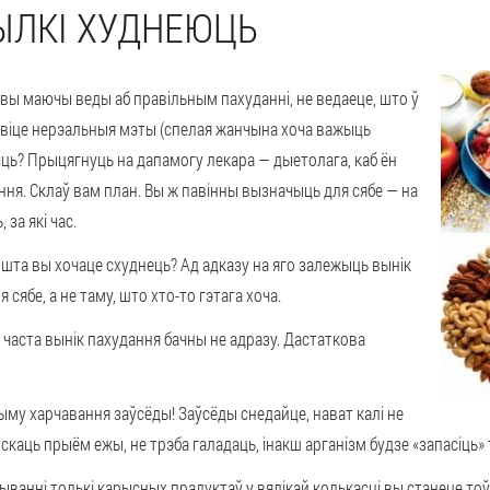
ЫЛКІ ХУДНЕЮЦЬ
. вы маючы веды аб правільным пахуданні, не ведаеце, што ў
авіце нерэальныя мэты (спелая жанчына хоча важыць
іць? Прыцягнуць на дапамогу лекара — дыетолага, каб ён
ня. Склаў вам план. Вы ж павінны вызначыць для сябе — на
 за які час.
шта вы хочаце схуднець? Ад адказу на яго залежыць вынік
сябе, а не таму, што хто-то гэтага хоча.
. часта вынік пахудання бачны не адразу. Дастаткова
у харчавання заўсёды! Заўсёды снедайце, нават калі не
скаць прыём ежы, не трэба галадаць, інакш арганізм будзе «запасіць»
ыванні толькі карысных прадуктаў у вялікай колькасці вы станеце то