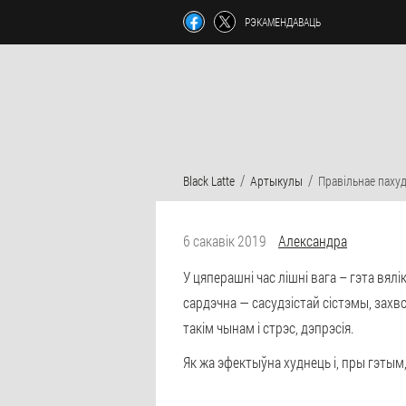
РЭКАМЕНДАВАЦЬ
Black Latte
Артыкулы
Правільнае паху
6 сакавік 2019
Александра
У цяперашні час лішні вага – гэта вял
сардэчна — сасудзістай сістэмы, захво
такім чынам і стрэс, дэпрэсія.
Як жа эфектыўна худнець і, пры гэтым