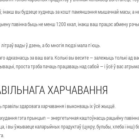
, інакш вы будзеце худнець за кошт памяншэння мышачнай масы, а не
ыену павінна быць не менш 1200 ккал, інакш ваш працэс абмену рэчыв
ітраў вады ў дзень, а бо многія людзі мала п'юць.
аго адказнасць за ваш вага. Колькі вы весите — залежыць толькі ад вас
вацыі, проста трэба пачаць працаваць над сабой — і ўсё ў вас атрым
ВІЛЬНАГА ХАРЧАВАННЯ
ь правілы здаровага харчавання і выконваць іх ўсё жыццё.
пахудання гэта прынцып — энергетычная каштоўнасць рацыёну павін
цца, і вы ўжываеце каларыйных прадуктаў (цукру, бульбы, хлеба і інш
га.