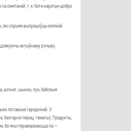
 са смятанай, т. к. бэта-каратын добра
, які спрыяе выпрацоўцы вялікай
) дзякуючы актыўнаму рэчыву.
, шпінат, шынок, лук, бабовыя
мі ліставымі гароднінай. З
, балгарскі перац, таматы). Прадукты,
зам, бо яны пераварваюцца па —