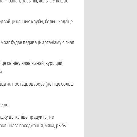
а — банан, разынкі, яблык. У кашах
ведвайце начныя клубы, больш хадзіце
 мозг будзе падаваць арганізму сігнал
е свініну ялавічынай, курыцай,
м.
а на постаці, здароўе (не піце больш
еркі.
адку вы купіце прадукты, не
сліннага паходжання, мяса, рыбы.