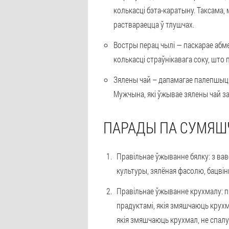
колькасці бэта-каратыну. Таксама, 
раствараецца ў тлушчах.
Востры перац чылі — паскарае абм
колькасці страўнікавага соку, шт
Зялены чай – дапамагае палепшыць 
Мужчына, які ўжывае зялены чай за
ПАРАДЫ ПА СУМЯШ
Правільнае ўжыванне бялку: з вав
культуры, зялёная фасолю, бацвін
Правільнае ўжыванне крухмалу: пр
прадуктамі, якія змяшчаюць крухм
якія змяшчаюць крухмал, не спалу