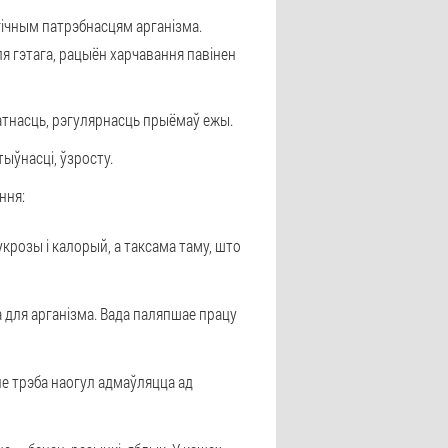
гічным патрэбнасцям арганізма.
я гэтага, рацыён харчавання павінен
ратнасць, рэгулярнасць прыёмаў ежы.
ыўнасці, ўзросту.
ння:
цукрозы і калорый, а таксама таму, што
на для арганізма. Вада паляпшае працу
 не трэба наогул адмаўляцца ад