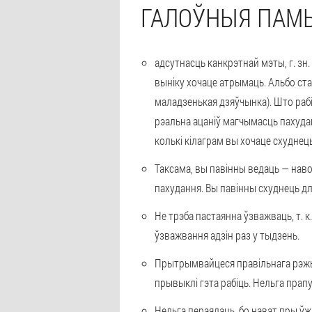
ГАЛОЎНЫЯ ПАМ
адсутнасць канкрэтнай мэты, г. зн
выніку хочаце атрымаць. Альбо ст
маладзенькая дзяўчынка). Што раб
рэальна ацаніў магчымасць пахудан
колькі кілаграм вы хочаце схуднець,
Таксама, вы павінны ведаць — наво
пахудання. Вы павінны схуднець для 
Не трэба пастаянна ўзважваць, т. к
ўзважвання адзін раз у тыдзень.
Прытрымвайцеся правільнага рэжым
прывыклі гэта рабіць. Нельга прапу
Нельга пераядаць, бо нават пры ўж