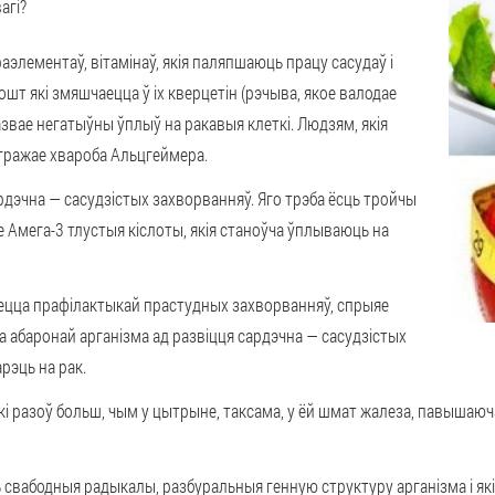
агі?
элементаў, вітамінаў, якія паляпшаюць працу сасудаў і
кошт які змяшчаецца ў іх кверцетін (рэчыва, якое валодае
звае негатыўны ўплыў на ракавыя клеткі. Людзям, якія
агражае хвароба Альцгеймера.
рдэчна — сасудзістых захворванняў. Яго трэба ёсць тройчы
е Амега-3 тлустыя кіслоты, якія станоўча ўплываюць на
яецца прафілактыкай прастудных захворванняў, спрыяе
 абаронай арганізма ад развіцця сардэчна — сасудзістых
рэць на рак.
ькі разоў больш, чым у цытрыне, таксама, у ёй шмат жалеза, павышаюча
 свабодныя радыкалы, разбуральныя генную структуру арганізма і як