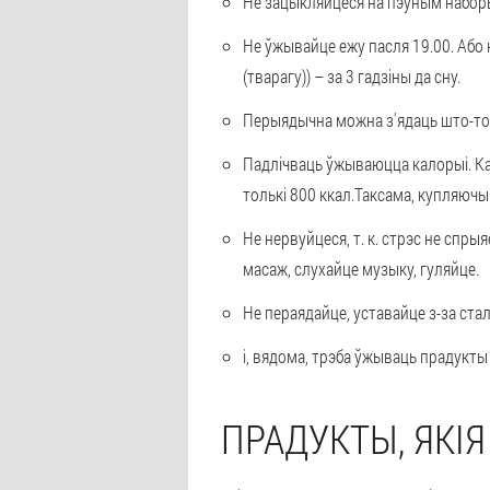
Не зацыкляйцеся на пэўным набор
Не ўжывайце ежу пасля 19.00. Або к
(тварагу)) – за 3 гадзіны да сну.
Перыядычна можна з'ядаць што-то 
Падлічваць ўжываюцца калорыі. Каб
толькі 800 ккал.Таксама, купляючы
Не нервуйцеся, т. к. стрэс не спры
масаж, слухайце музыку, гуляйце.
Не пераядайце, уставайце з-за стал
і, вядома, трэба ўжываць прадукты
ПРАДУКТЫ, ЯКІ