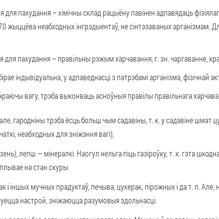
я для пахудання – хімічны склад рацыёну павінен адпавядаць фізіяла
70 жыццёва неабходных інгрэдыентаў, не сінтэзаваных арганізмам. Дл
 для пахудання – правільны рэжым харчавання, г. зн. чаргаванне, к
ае індывідуальна, у адпаведнасці з патрэбамі арганізма, фізічнай акт
абіраючы вагу, трэба выконваць асноўныя правілы правільнага харчава
(але, гародніны трэба ёсць больш чым садавіны, т. к. у садавіне шмат 
тчаткі, неабходных для зніжэння вагі),
зень), лепш — мінералкі. Наогул нельга піць газіроўку, т. к. гэта шкод
плывае на стан скуры.
к і іншых мучных прадуктаў, печыва, цукерак, пірожных і да т. п. Але,
 псуецца настрой, зніжаюцца разумовыя здольнасці.