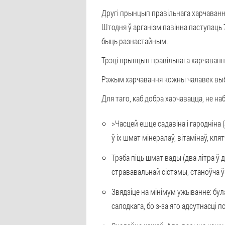
Другі прынцып правільнага харчаванн
Штодня ў арганізм павінна паступаць 
быць разнастайным.
Трэці прынцып правільнага харчавання
Рэжым харчавання кожны чалавек выбір
Для таго, каб добра харчавацца, не н
>Часцей ешце садавіна і гародніна 
ў іх шмат мінералаў, вітамінаў, кля
Трэба піць шмат вады (два літра ў д
стрававальнай сістэмы, станоўча ў
Звядзіце на мінімум ужыванне: була
салодкага, бо з-за яго адсутнасці