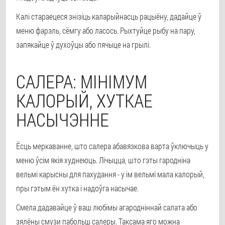
Калі стараецеся знізіць каларыйнасць рацыёну, дадайце ў
меню фарэль, сёмгу або ласось. Рыхтуйце рыбу на пару,
запякайце ў духоўцы або пячыце на грылі.
САЛЕРА: МІНІМУМ
КАЛОРЫЙ, ХУТКАЕ
НАСЫЧЭННЕ
Ёсць меркаванне, што салера абавязкова варта ўключыць у
меню ўсім якія худнеюць. Лічыцца, што гэты гародніна
вельмі карысны для пахудання - у ім вельмі мала калорый,
пры гэтым ён хутка і надоўга насычае.
Смела дадавайце ў ваш любімы агародніннай салата або
зялёны смузи пабольш салеры. Таксама яго можна