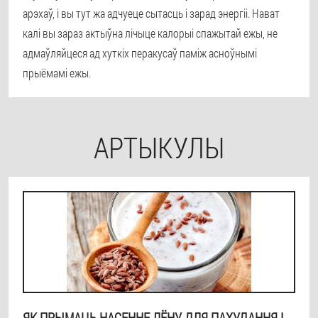
арэхаў, і вы тут жа адчуеце сытасць і зарад энергіі. Нават
калі вы зараз актыўна лічыце калорыі спажытай ежы, не
адмаўляйцеся ад хуткіх перакусаў паміж асноўнымі
прыёмамі ежы.
АРТЫКУЛЫ
ЯК ПРЫМАЦЬ НАСЕННЕ ЛЁНУ ДЛЯ ПАХУДАННЯ І