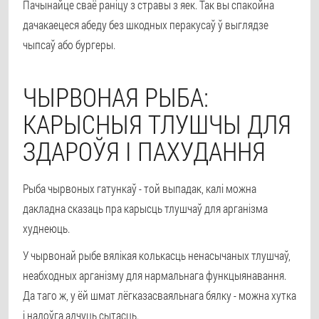
Пачынайце сваё раніцу з стравы з яек. Так вы спакойна
дачакаецеся абеду без шкодных перакусаў ў выглядзе
чыпсаў або бургеры.
ЧЫРВОНАЯ РЫБА:
КАРЫСНЫЯ ТЛУШЧЫ ДЛЯ
ЗДАРОЎЯ І ПАХУДАННЯ
Рыба чырвоных гатункаў - той выпадак, калі можна
дакладна сказаць пра карысць тлушчаў для арганізма
худнеюць.
У чырвонай рыбе вялікая колькасць ненасычаных тлушчаў,
неабходных арганізму для нармальнага функцыянавання.
Да таго ж, у ёй шмат лёгказасваяльнага бялку - можна хутка
і надоўга адчуць сытасць.