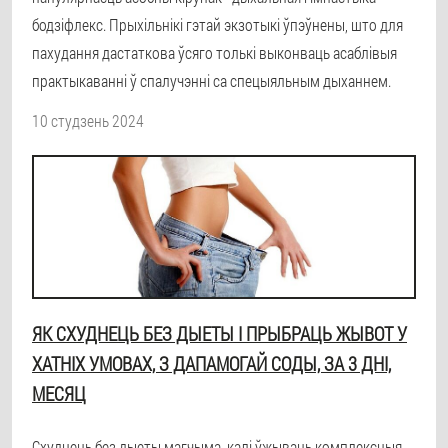
бодзіфлекс. Прыхільнікі гэтай экзотыкі ўпэўнены, што для
пахудання дастаткова ўсяго толькі выконваць асаблівыя
практыкаванні ў спалучэнні са спецыяльным дыханнем.
10 студзень 2024
ЯК СХУДНЕЦЬ БЕЗ ДЫЕТЫ І ПРЫБРАЦЬ ЖЫВОТ У
ХАТНІХ УМОВАХ, З ДАПАМОГАЙ СОДЫ, ЗА 3 ДНІ,
МЕСЯЦ
Схуднець без дыеты магчыма, калі ўжываць комплексныя