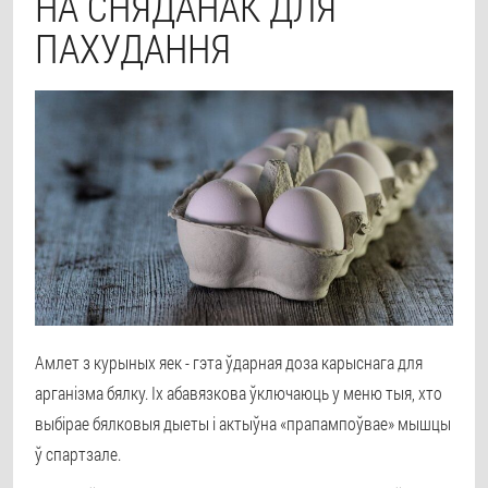
НА СНЯДАНАК ДЛЯ
ПАХУДАННЯ
Амлет з курыных яек - гэта ўдарная доза карыснага для
арганізма бялку. Іх абавязкова ўключаюць у меню тыя, хто
выбірае бялковыя дыеты і актыўна «прапампоўвае» мышцы
ў спартзале.