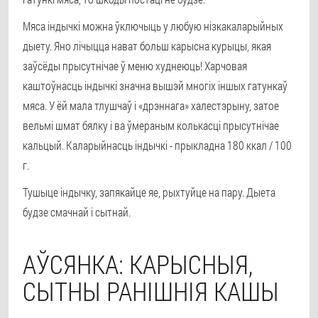
Мяса індычкі можна ўключыць у любую нізкакаларыйных
дыету. Яно лічыцца нават больш карысна курыцы, якая
заўсёды прысутнічае ў меню худнеюць! Харчовая
каштоўнасць індычкі значна вышэй многіх іншых гатункаў
мяса. У ёй мала тлушчаў і «дрэннага» халестэрыну, затое
вельмі шмат бялку і ва ўмераным колькасці прысутнічае
кальцый. Каларыйнасць індычкі - прыкладна 180 ккал / 100
г.
Тушыце індычку, запякайце яе, рыхтуйце на пару. Дыета
будзе смачнай і сытнай.
АЎСЯНКА: КАРЫСНЫЯ,
СЫТНЫ РАНІШНІЯ КАШЫ