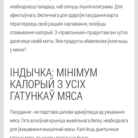
неабходнасці галадаць, каб скінуць лішнія кілаграмы. Для
эфектыўнага, бяспечнага для здароўя пахудання варта
перагледзець свой рацыён харчавання, знізіўшы
спажыванне калорый. З «правільнымі» прадуктамі вы хутка
дасягнеце сваёй мэты. Якія прадукты абавязкова ўключыць
у меню?
ІНДЫЧКА: МІНІМУМ
КАЛОРЫЙ З УСІХ
ГАТУНКАЎ МЯСА
Пахуданне - не падстава цалкам адмаўляцца ад ужывання
мяса. Гэта асноўная крыніца жывёльнага бялку, неабходнага
для ўмацавання мышачнай масы. Калі ёсць дыетычныя
гатункі мяса, то шкоды постаці не будзе.