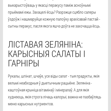
выкарыстоўваць у якасці перакусу паміж асноўнымі
прыёмамі ежы. Захацелі ёсць? Разрэжце сцябло салеры
ўздоўж і нашмаруйце кожную палоўку арахісавай пастай -
сытны перакус, пасля якога яшчэ доўга не захочацца ёсць.
ЛІСТАВАЯ ЗЕЛЯНІНА:
КАРЫСНЫЯ САЛАТЫ І
ГАРНІРЫ
Рукалы, шпінат, шчаўе, усе віды салат - тыя прадукты, якія
вельмі неабходныя ў дыетычным рацыёне. Зеляніна -
каштоўная крыніца вітамінаў і мінералаў. А для якія
худнеюць, якія строга лічаць калорыі, важна не пазбаўляць
меню карысных нутриентов.