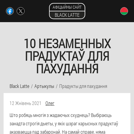
АФІЦЫЙНЫ САЙТ
BLACK LATTE
10 НЕЗАМЕННЫХ
ПРАДУКТАЎ ДЛЯ
ПАХУДАННЯ
Black Latte
Артыкулы
Прадукты для пахудання
12 Жнівень 2021
Олег
Што робяць многія з жадаючых схуднець? Выбіраюць
занадта строгія дыеты, у якіх шэраг карысных прадуктаў
аказваецца пад забаронай. На самай справе, няма