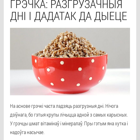
ГРЭЧКА: РАЗГРУЗАЧНЫЯ
ДНІ І ДАДАТАК ДА ДЫЕЦЕ
На аснове грэчкі часта ладзяць разгрузныя дні. Нічога
дзіўнага, бо гэтыя крупы лічыцца адной з самых карысных.
У грэчцы шмат вітамінаў і мінералаў. Пры гэтым яна хутка і
надоўга насычае.