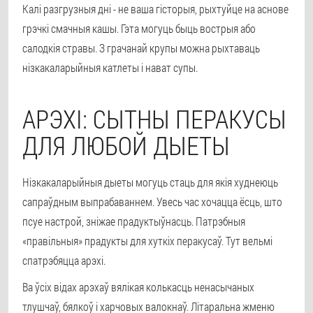
Калі разгрузныя дні - не ваша гісторыя, рыхтуйце на аснове
грэчкі смачныя кашы. Гэта могуць быць вострыя або
салодкія стравы. З грачанай крупы можна рыхтаваць
нізкакаларыйныя катлеты і нават супы.
АРЭХІ: СЫТНЫ ПЕРАКУСЫ
ДЛЯ ЛЮБОЙ ДЫЕТЫ
Нізкакаларыйныя дыеты могуць стаць для якія худнеюць
сапраўдным выпрабаваннем. Увесь час хочацца ёсць, што
псуе настрой, зніжае прадуктыўнасць. Патрэбныя
«правільныя» прадукты для хуткіх перакусаў. Тут вельмі
спатрэбяцца арэхі.
Ва ўсіх відах арэхаў вялікая колькасць ненасычаных
тлушчаў, бялкоў і харчовых валокнаў. Літаральна жменю