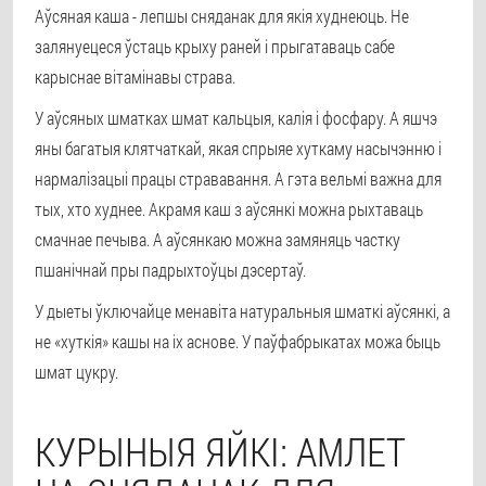
Аўсяная каша - лепшы сняданак для якія худнеюць. Не
залянуецеся ўстаць крыху раней і прыгатаваць сабе
карыснае вітамінавы страва.
У аўсяных шматках шмат кальцыя, калія і фосфару. А яшчэ
яны багатыя клятчаткай, якая спрыяе хуткаму насычэнню і
нармалізацыі працы стрававання. А гэта вельмі важна для
тых, хто худнее. Акрамя каш з аўсянкі можна рыхтаваць
смачнае печыва. А аўсянкаю можна замяняць частку
пшанічнай пры падрыхтоўцы дэсертаў.
У дыеты ўключайце менавіта натуральныя шматкі аўсянкі, а
не «хуткія» кашы на іх аснове. У паўфабрыкатах можа быць
шмат цукру.
КУРЫНЫЯ ЯЙКІ: АМЛЕТ