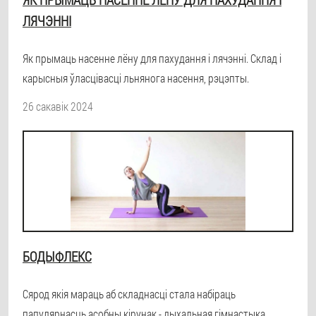
ЛЯЧЭННІ
Як прымаць насенне лёну для пахудання і лячэнні. Склад і
карысныя ўласцівасці льнянога насення, рэцэпты.
26 сакавік 2024
БОДЫФЛЕКС
Сярод якія мараць аб складнасці стала набіраць
папулярнасць асобны кірунак - дыхальная гімнастыка