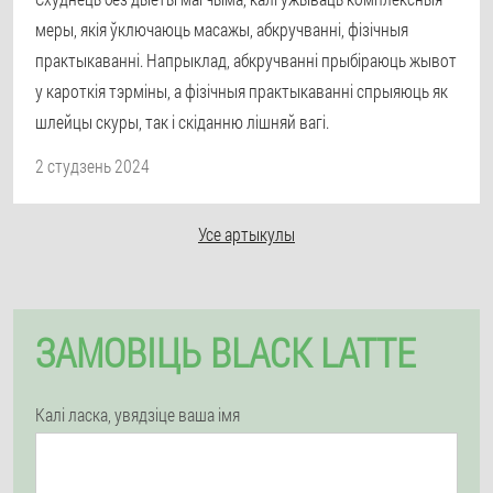
меры, якія ўключаюць масажы, абкручванні, фізічныя
практыкаванні. Напрыклад, абкручванні прыбіраюць жывот
у кароткія тэрміны, а фізічныя практыкаванні спрыяюць як
шлейцы скуры, так і скіданню лішняй вагі.
2 студзень 2024
Усе артыкулы
ЗАМОВІЦЬ BLACK LATTE
Калі ласка, увядзіце ваша імя