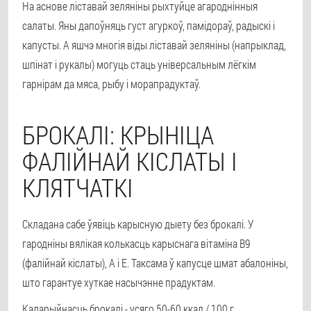
На аснове ліставай зеляніны рыхтуйце агароднінныя
салаты. Яны дапоўняць густ агуркоў, памідораў, радыскі і
капусты. А яшчэ многія віды ліставай зеляніны (напрыклад,
шпінат і рукалы) могуць стаць універсальным лёгкім
гарнірам да мяса, рыбу і морапрадуктаў.
БРОКАЛІ: КРЫНІЦА
ФАЛІЙНАЙ КІСЛАТЫ І
КЛЯТЧАТКІ
Складана сабе ўявіць карысную дыету без брокалі. У
гародніны вялікая колькасць карыснага вітаміна В9
(фалійнай кіслаты), А і Е. Таксама ў капусце шмат абалоніны,
што гарантуе хуткае насычэнне прадуктам.
Каларыйнасць брокалі - усяго 50-60 ккал / 100 г.