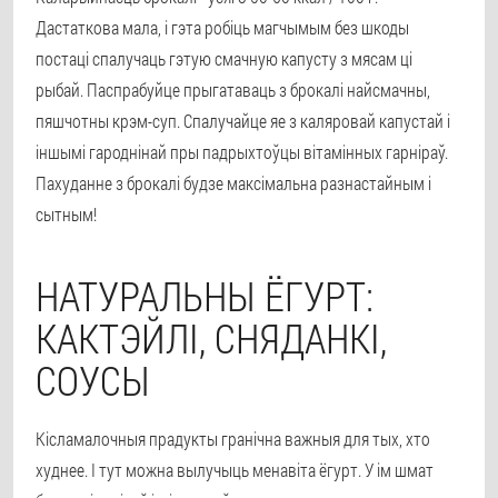
Дастаткова мала, і гэта робіць магчымым без шкоды
постаці спалучаць гэтую смачную капусту з мясам ці
рыбай. Паспрабуйце прыгатаваць з брокалі найсмачны,
пяшчотны крэм-суп. Спалучайце яе з каляровай капустай і
іншымі гароднінай пры падрыхтоўцы вітамінных гарніраў.
Пахуданне з брокалі будзе максімальна разнастайным і
сытным!
НАТУРАЛЬНЫ ЁГУРТ:
КАКТЭЙЛІ, СНЯДАНКІ,
СОУСЫ
Кісламалочныя прадукты гранічна важныя для тых, хто
худнее. І тут можна вылучыць менавіта ёгурт. У ім шмат