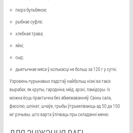
пюрэ бульбяное;
рыбнае суфле;
хлебная трава;
яйкі;
сыр;
дыетычнае мяса ў колькасці не больш за 120 г у суткі.
Узровень пурынавых падстаў найбольш нізкі ва такіх
вырабах, як крупы, гародніна, мёд, арэхі, памідоры. Іх
можна ёсць практычна без абмежаванняў. Свіны сала,
фасолю, шпінат, шчаўе, грыбы ўтрымліваюць ад 50 да 150
мг рэчывы, што варта ўлічваць пры складанні меню.