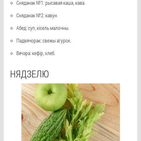
Сняданак №1: рысавая каша, кава.
Сняданак №2: кавун.
Абед: суп, кісель малочны.
Падвячорак: свежы агурок.
Вячэра: кефір, хлеб.
НЯДЗЕЛЮ