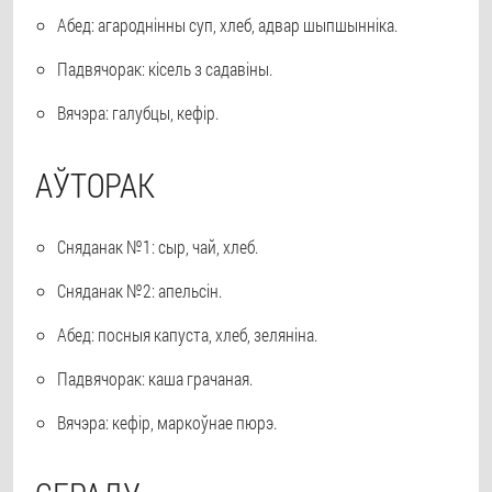
Абед: агароднінны суп, хлеб, адвар шыпшынніка.
Падвячорак: кісель з садавіны.
Вячэра: галубцы, кефір.
АЎТОРАК
Сняданак №1: сыр, чай, хлеб.
Сняданак №2: апельсін.
Абед: посныя капуста, хлеб, зеляніна.
Падвячорак: каша грачаная.
Вячэра: кефір, маркоўнае пюрэ.