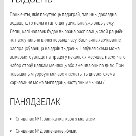
Пацыенты, якія пакутуюць падаграй, павінны дакладна
ведаць, што нельга і што дапушчальна ўжываць у ежу.
Лепш, калі чалавек будзе выразна распісваць свой рацыён
на параўнальна вялікі перыяд часу. Звычайна харчаванне
распрацоўваецца на адзін тыдзень. Наяўная схема можа
выкарыстоўвацца на працягу некалькіх месяцаў, пасля чаго
набор страў цалкам мяняюць або змешваюць па днях. Пры
павышаным узроўні мачавой кіслаты тыднёвая схема
харчавання можа выглядаць наступным чынам /.
ПАНЯДЗЕЛАК
Сняданак №1: запяканка, кава з малаком.
Сняданак №2: запечанае яблык.