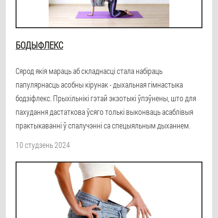
БОДЫФЛЕКС
Сярод якія мараць аб складнасці стала набіраць
папулярнасць асобны кірунак - дыхальная гімнастыка
бодзіфлекс. Прыхільнікі гэтай экзотыкі ўпэўнены, што для
пахудання дастаткова ўсяго толькі выконваць асаблівыя
практыкаванні ў спалучэнні са спецыяльным дыханнем.
10 студзень 2024