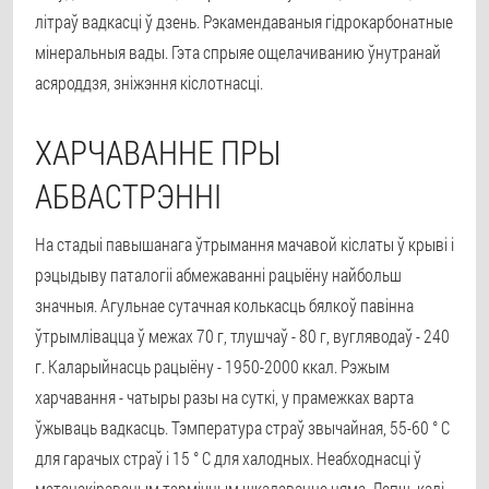
літраў вадкасці ў дзень. Рэкамендаваныя гідрокарбонатные
мінеральныя вады. Гэта спрыяе ощелачиванию ўнутранай
асяроддзя, зніжэння кіслотнасці.
ХАРЧАВАННЕ ПРЫ
АБВАСТРЭННІ
На стадыі павышанага ўтрымання мачавой кіслаты ў крыві і
рэцыдыву паталогіі абмежаванні рацыёну найбольш
значныя. Агульнае сутачная колькасць бялкоў павінна
ўтрымлівацца ў межах 70 г, тлушчаў - 80 г, вугляводаў - 240
г. Каларыйнасць рацыёну - 1950-2000 ккал. Рэжым
харчавання - чатыры разы на суткі, у прамежках варта
ўжываць вадкасць. Тэмпература страў звычайная, 55-60 ° C
для гарачых страў і 15 ° C для халодных. Неабходнасці ў
мэтанакіраваным тэрмічным шкадаванне няма. Лепш, калі