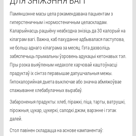
ДЛЯ ЗНІЖЭННЯ ВАГІ
Памяншэнне масы цела рэкамендавана пацыентам з
гиперстеничным і нормостеничным целаскладам.
Каларыйнасць рацыёну неабходна знізіць да 30 калорый на
кілаграм вагі. Важна, каб пахуданне адбывалася паступова,
не больш аднаго кілаграма за месяц. Гэта дазволіць
забяспечыць прымальны ўзровень адукацыі кетонавых тэл.
Пры рэзка выяўленым недахопе харчовай каштоўнасці
прадуктаў іх сінтэз перавышае дапушчальныя межы.
Гипокалорийная дыета выключае або значна абмяжоўвае
спажыванне хлебабулачных вырабаў.
Забароненыя прадукты: хлеб, піражкі, піца, тарты, ватрушкі,
пірожныя, цукар, цукеркі, салодкі джэм, варэнне і гэтак
далей.
Стол павінен складацца на аснове кампанентаў: