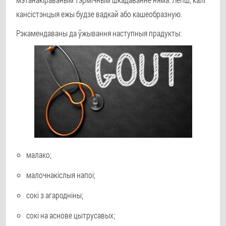
кансістэнцыя ежы будзе вадкай або кашеобразную.
Рэкамендаваны да ўжывання наступныя прадукты:
малако;
малочнакіслыя напоі;
сокі з агародніны;
сокі на аснове цытрусавых;