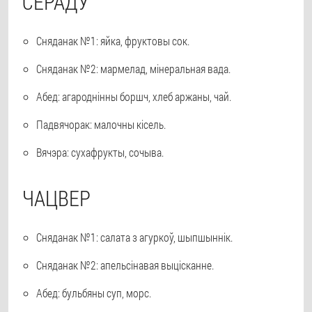
СЕРАДУ
Сняданак №1: яйка, фруктовы сок.
Сняданак №2: мармелад, мінеральная вада.
Абед: агароднінны боршч, хлеб аржаны, чай.
Падвячорак: малочны кісель.
Вячэра: сухафрукты, сочыва.
ЧАЦВЕР
Сняданак №1: салата з агуркоў, шыпшыннік.
Сняданак №2: апельсінавая выцісканне.
Абед: бульбяны суп, морс.