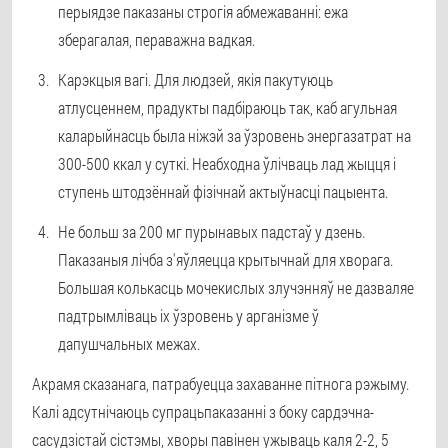
перыядзе паказаны строгія абмежаванні: ежа
зберагалая, пераважна вадкая.
Карэкцыя вагі. Для людзей, якія пакутуюць
атлусценнем, прадукты падбіраюць так, каб агульная
каларыйнасць была ніжэй за ўзровень энергазатрат на
300-500 ккал у суткі. Неабходна ўлічваць лад жыцця і
ступень штодзённай фізічнай актыўнасці пацыента.
Не больш за 200 мг пурынавых падстаў у дзень.
Паказаныя лічба з'яўляецца крытычнай для хворага.
Большая колькасць мочекислых злучэнняў не дазваляе
падтрымліваць іх ўзровень у арганізме ў
дапушчальных межах.
Акрамя сказанага, патрабуецца захаванне пітнога рэжыму.
Калі адсутнічаюць супрацьпаказанні з боку сардэчна-
сасудзістай сістэмы, хворы павінен ужываць каля 2-2, 5