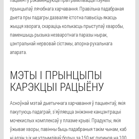
прынцыпаў лячэбнага харчавання. Правільна падабраная
дыета пры падагры дазваляе істотна павысіць якасць
жыцця хворага, скараціць колькасць прыступаў хваробы,
паменшыць рызыка незваротнага паразы нырак,
цэнтральнай нервовай сістэмы, апорна-рухальнага
апарата.
МЭТЫ І ПРЫНЦЫПЫ
КАРЭКЦЫІ РАЦЫЁНУ
Асноўнай мэтай дыетычнага харчавання ў пацыентаў, якія
пакутуюць падаграй, з'яўляецца зніжэнне канцэнтрацыі
мочекислых комплексаў у плазме крыві. Прадукты, якія
ўжывае хворы, павінны быць падабраныя такім чынам, каб
ні адзін з іх не утрымліваў больш за 150 мг пуринов на 100