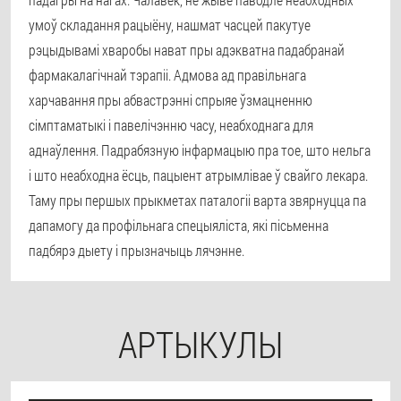
умоў складання рацыёну, нашмат часцей пакутуе
рэцыдывамі хваробы нават пры адэкватна падабранай
фармакалагічнай тэрапіі. Адмова ад правільнага
харчавання пры абвастрэнні спрыяе ўзмацненню
сімптаматыкі і павелічэнню часу, неабходнага для
аднаўлення. Падрабязную інфармацыю пра тое, што нельга
і што неабходна ёсць, пацыент атрымлівае ў свайго лекара.
Таму пры першых прыкметах паталогіі варта звярнуцца па
дапамогу да профільнага спецыяліста, які пісьменна
падбярэ дыету і прызначыць лячэнне.
АРТЫКУЛЫ