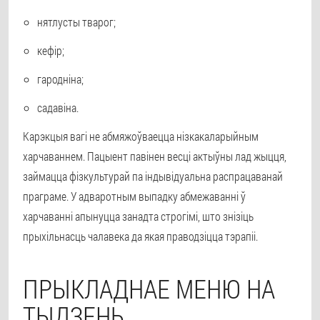
нятлусты тварог;
кефір;
гародніна;
садавіна.
Карэкцыя вагі не абмяжоўваецца нізкакаларыйным
харчаваннем. Пацыент павінен весці актыўны лад жыцця,
займацца фізкультурай па індывідуальна распрацаванай
праграме. У адваротным выпадку абмежаванні ў
харчаванні апынуцца занадта строгімі, што знізіць
прыхільнасць чалавека да якая праводзіцца тэрапіі.
ПРЫКЛАДНАЕ МЕНЮ НА
ТЫДЗЕНЬ