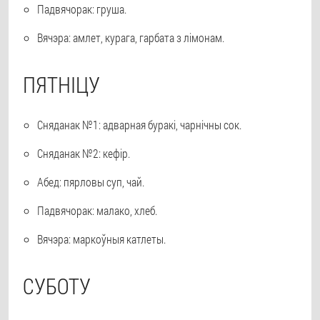
Падвячорак: груша.
Вячэра: амлет, курага, гарбата з лімонам.
ПЯТНІЦУ
Сняданак №1: адварная буракі, чарнічны сок.
Сняданак №2: кефір.
Абед: пярловы суп, чай.
Падвячорак: малако, хлеб.
Вячэра: маркоўныя катлеты.
СУБОТУ