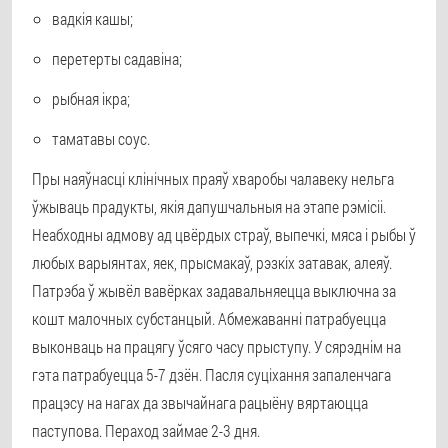
вадкія кашы;
перетерты садавіна;
рыбная ікра;
таматавы соус.
Пры наяўнасці клінічных праяў хваробы чалавеку нельга
ўжываць прадукты, якія дапушчальныя на этапе рэмісіі.
Неабходны адмову ад цвёрдых страў, выпечкі, мяса і рыбы ў
любых варыянтах, яек, прысмакаў, рэзкіх затавак, алеяў.
Патрэба ў жывёл вавёрках задавальняецца выключна за
кошт малочных субстанцый. Абмежаванні патрабуецца
выконваць на працягу ўсяго часу прыступу. У сярэднім на
гэта патрабуецца 5-7 дзён. Пасля суціхання запаленчага
працэсу на нагах да звычайнага рацыёну вяртаюцца
паступова. Пераход займае 2-3 дня.