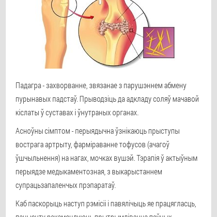
Падагра - захворванне, звязанае з парушэннем абмену
пурынавых падстаў. Прыводзіць да адкладу соляў мачавой
кіслаты ў суставах і ўнутраных органах.
Асноўны сімптом - перыядычна ўзнікаюць прыступы
вострага артрыту, фарміраванне тофусов (ачагоў
ўшчыльнення) на нагах, мочках вушэй. Тэрапія ў актыўным
перыядзе медыкаментозная, з выкарыстаннем
супрацьзапаленчых прэпаратаў.
Каб паскорыць наступ рэмісіі і павялічыць яе працягласць,
пацыенту рэкамендуюць прытрымлівацца пэўных