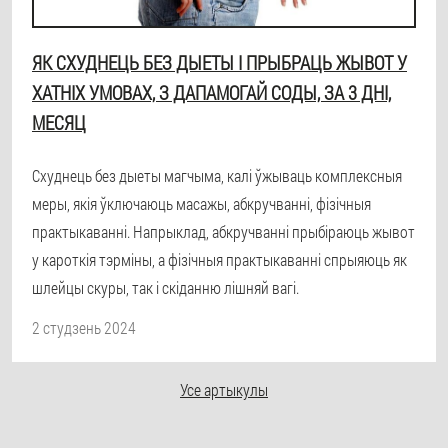
ЯК СХУДНЕЦЬ БЕЗ ДЫЕТЫ І ПРЫБРАЦЬ ЖЫВОТ У
ХАТНІХ УМОВАХ, З ДАПАМОГАЙ СОДЫ, ЗА 3 ДНІ,
МЕСЯЦ
Схуднець без дыеты магчыма, калі ўжываць комплексныя
меры, якія ўключаюць масажы, абкручванні, фізічныя
практыкаванні. Напрыклад, абкручванні прыбіраюць жывот
у кароткія тэрміны, а фізічныя практыкаванні спрыяюць як
шлейцы скуры, так і скіданню лішняй вагі.
2 студзень 2024
Усе артыкулы