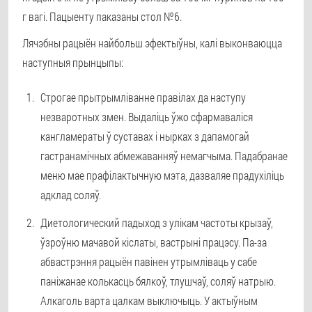
г вагі. Пацыенту паказаны стол №6.
Лячэбны рацыён найбольш эфектыўны, калі выконваюцца
наступныя прынцыпы:
Строгае прытрымліванне правілах да наступу
незваротных змен. Выдаліць ўжо сфармаваліся
кангламераты ў суставах і нырках з дапамогай
гастранамічных абмежаванняў немагчыма. Падабранае
меню мае прафілактычную мэта, дазваляе прадухіліць
адклад соляў.
Диетологический падыход з улікам частоты крызаў,
ўзроўню мачавой кіслаты, вастрыні працэсу. Па-за
абвастрэння рацыён павінен утрымліваць у сабе
паніжанае колькасць бялкоў, тлушчаў, соляў натрыю.
Алкаголь варта цалкам выключыць. У актыўным