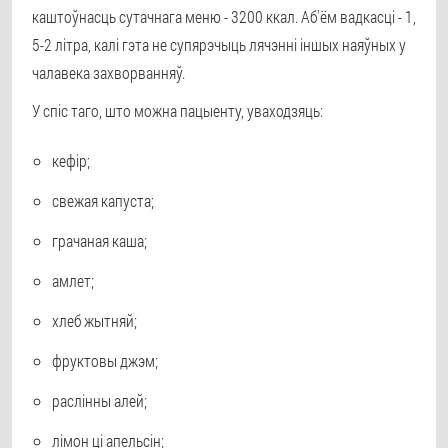
каштоўнасць сутачнага меню - 3200 ккал. Аб'ём вадкасці - 1,
5-2 літра, калі гэта не супярэчыць лячэнні іншых наяўных у
чалавека захворванняў.
У спіс таго, што можна пацыенту, уваходзяць:
кефір;
свежая капуста;
грачаная каша;
амлет;
хлеб жытняй;
фруктовы джэм;
раслінны алей;
лімон ці апельсін;