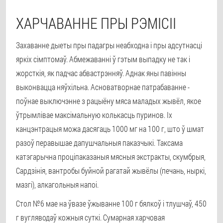
ХАРЧАВАННЕ ПРЫ РЭМІСІІ
Захаванне дыеты пры падагры неабходна і пры адсутнасці
яркіх сімптомаў. Абмежаванні ў гэтым выпадку не так і
жорсткія, як падчас абвастрэнняў. Аднак яны павінны
выконвацца няўхільна. Асноватворнае патрабаванне -
поўнае выключэнне з рацыёну мяса маладых жывёл, якое
ўтрымлівае максімальную колькасць пуринов. Іх
канцэнтрацыя можа дасягаць 1000 мг на 100 г, што ў шмат
разоў перавышае дапушчальныя паказчыкі. Таксама
катэгарычна проціпаказаныя мясныя экстракты, скумбрыя,
Сардзінія, вантробы буйной рагатай жывёлы (печань, ныркі,
мазгі), алкагольныя напоі.
Стол №6 мае на ўвазе ўжыванне 100 г бялкоў і тлушчаў, 450
г вугляводаў кожныя суткі. Сумарная харчовая