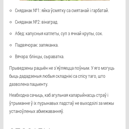
Сняданак №1: яйка ўсмятку са смятанай і гарбатай.
Сняданак №2: вінаград.
Абед: капусныя катлеты, суп з ячнай крупы, сок.
Падвячорак: запяканка.
Вячэра: блінцы, сыраватка.
Прыведзены рацыён не з'яўляецца поўным. У яго могуць
быць дададзеныя любыя складнікі са спісу таго, што
дазволена пацыенту.
Неабходна сачыць, каб агульная каларыйнасць страў і
ўтрыманне ў іх пурынавых падстаў не выходзілі за межы
устаноўленых абмежаванняў.