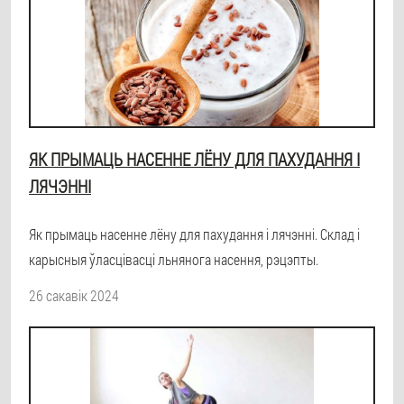
ЯК ПРЫМАЦЬ НАСЕННЕ ЛЁНУ ДЛЯ ПАХУДАННЯ І
ЛЯЧЭННІ
Як прымаць насенне лёну для пахудання і лячэнні. Склад і
карысныя ўласцівасці льнянога насення, рэцэпты.
26 сакавік 2024