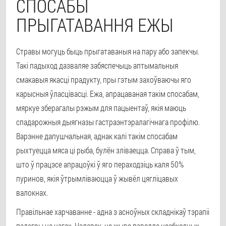
СПОСАБЫ
ПРЫГАТАВАННЯ ЕЖЫ
Стравы могуць быць прыгатаваныя на пару або запекчы.
Такі падыход дазваляе забяспечыць аптымальныя
смакавыя якасці прадукту, пры гэтым захоўваючы яго
карысныя ўласцівасці. Ежа, апрацаваная такім спосабам,
мяркуе зберагалы рэжым для пацыентаў, якія маюць
спадарожныя дыягназы гастраэнтэралагічнага профілю.
Варэнне дапушчальная, аднак калі такім спосабам
рыхтуецца мяса ці рыба, булён зліваецца. Справа ў тым,
што ў працэсе апрацоўкі ў яго пераходзіць каля 50%
пуринов, якiя ўтрымлiваюцца ў жывёл цягліцавых
валокнах.
Правільнае харчаванне - адна з асноўных складнікаў тэрапіі
падагры на нагах. Чалавек, не жыве паводле неабходных