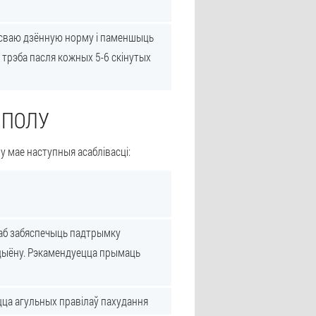
ь сваю дзённую норму і паменшыць
 трэба пасля кожных 5-6 скінутых
 ПОЛУ
у мае наступныя асаблівасці:
Каб забяспечыць падтрымку
ацыёну. Рэкамендуецца прымаць
ацца агульных правілаў пахудання