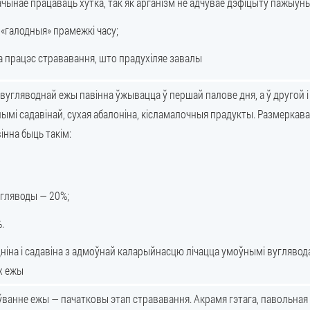
чынае працаваць хутка, так як арганізм не адчувае дэфіцыту пажыўн
«галодныя» прамежкі часу;
 працэс стрававання, што прадухіляе завалы
вугляводнай ежы павінна ўжывацца ў першай палове дня, а ў другой 
слымі садавінай, сухая абалоніна, кісламалочныя прадукты. Размеркава
вінна быць такім:
гляводы — 20%;
.
іна і садавіна з адмоўнай каларыйнасцю лічацца умоўнымі вугляводам
х ежы
ванне ежы — пачатковы этап стрававання. Акрамя гэтага, павольная 