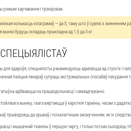
ы рэжым харчавання і трэніровак.
лікая колькасць кілаграмаў — да 5, таму што ў сувязі з змяненнем р
ня вынікі будуць складаць прыкладна ад 1,5 да 3 кг.
 СПЕЦЫЯЛІСТАЎ
ды для здароўя, спецыялісты рэкамендуюць адмовіцца ад строгіх і гал
начная пазіцыя лекараў супраць экстрэмальных спосабаў пахудання
гатыўна адбіваецца на працаздольнасці і самаадчуванні;
тойлівага выніку, і вага вяртаецца ў кароткія тэрміны, часам з дадатк
аў прыводзяць да зрываў і псіхалагічным засмучэнням, як іх следств
дкасці і мышачнай тканіны ў першую чаргу, і толькі потым сыходзіць т