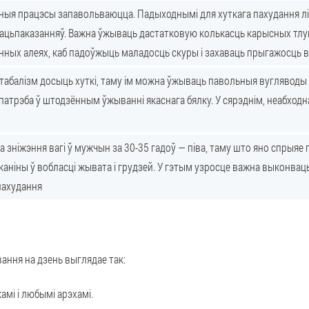
ныя працэсы запавольваюцца. Падыходнымі для хуткага пахудання л
ацьпаказанняў. Важна ўжываць дастатковую колькасць карысных тлуш
лінных алеях, каб падоўжыць маладосць скуры і захаваць прыгажосць 
абалізм досыць хуткі, таму ім можна ўжываць павольныя вугляводы ў 
патрэба ў штодзённым ўжыванні якаснага бялку. У сярэднім, неабходна
а зніжэння вагі ў мужчын за 30-35 гадоў — піва, таму што яно спрыя
каніны ў вобласці жывата і грудзей. У гэтым узросце важна выконвац
пахудання
ння на дзень выглядае так:
амі і любымі арэхамі.