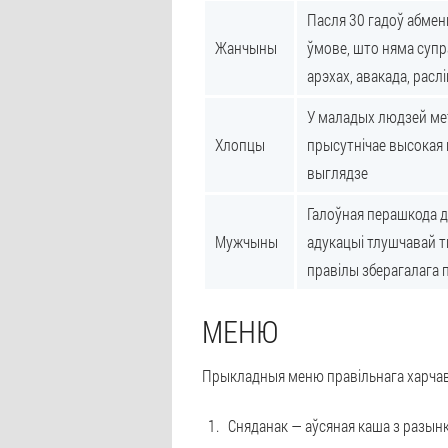
Пасля 30 гадоў абмен
Жанчыны
ўмове, што няма супр
арэхах, авакада, рас
У маладых людзей мет
Хлопцы
прысутнічае высокая 
выглядзе
Галоўная перашкода д
Мужчыны
адукацыі тлушчавай т
правілы зберагалага 
МЕНЮ
Прыкладныя меню правільнага харчава
Сняданак
— аўсяная каша з разынк