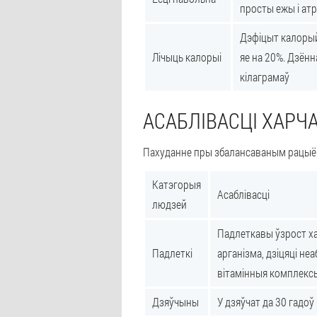
просты ежы і атр
Дэфіцыт калорый
Лічыць калорыі
яе на 20%. Дзённ
кілаграмаў
АСАБЛІВАСЦІ ХАРЧ
Пахуданне пры збалансаваным рацыёне 
Катэгорыя
Асаблівасці
людзей
Падлеткавы ўзрост ха
Падлеткі
арганізма, дзіцяці н
вітамінныя комплексы
Дзяўчыны
У дзяўчат да 30 гадоў