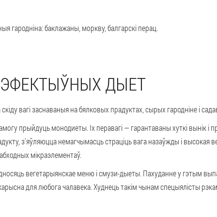
ныя гародніна: баклажаны, моркву, балгарскі перац.
 ЭФЕКТЫЎНЫХ ДЫЕТ
кіду вагі заснаваныя на бялковых прадуктах, сырых гародніне і садав
памогу прыйдуць монодиеты. Іх перавагі — гарантаваны хуткі вынік і 
радукту, з'яўляюцца немагчымасць страціць вага назаўжды і высокая в
абходных мікраэлементаў.
адносяць вегетарыянскае меню і смузи-дыеты. Пахуданне у гэтым вы
і карысна для любога чалавека. Худнець такім чынам спецыялісты рэк