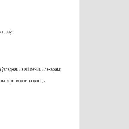
ктараў:
а ўзгадняць з які лечыць лекарам;
тым строгія дыеты даюць