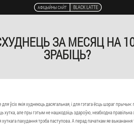
BLACK LATTE
АФІЦЫЙНЫ САЙТ
ХУДНЕЦЬ ЗА МЕСЯЦ НА 10 
ЗРАБІЦЬ?
не для ўсіх якія худнеюць дасягальная, і для гэтага ёсць шэраг прычын:
ь хутка, але пры гэтым не нашкодзіць здароўю, неабходна правільна
я хуткага пахудання трэба паступова. А перад пачаткам яе выканання