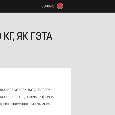
БЕЛАРУСЬ
КГ, ЯК ГЭТА
 першапачатковы вага, падлогу і
 харчавацца і падключыць фізічныя
 трэба азнаёміцца з магчымымі