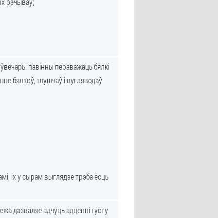
ых рэчываў;
і ўвечары павінны пераважаць бялкі
нне бялкоў, тлушчаў і вугляводаў
і, іх у сырам выглядзе трэба ёсць
ежа дазваляе адчуць адценні густу