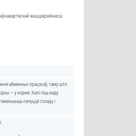
 паўнавартаснай жыццядзейнасці
рэння абменных працэсаў, таму што
ідны — у норме. Калі піць ваду
а паменшыць пачуццё голаду і
: