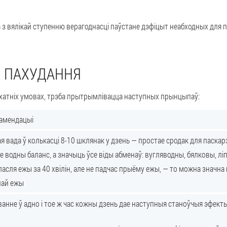
а з вялікай ступенню верагоднасці паўстане дэфіцыт неабходных для
Ы ПАХУДАННЯ
 ў хатніх умовах, трэба прытрымлівацца наступных прынцыпаў:
камендацыі
я вада ў колькасці 8-10 шклянак у дзень — простае сродак для паска
 водны баланс, а значыць ўсе віды абменаў: вугляводны, бялковы, ліп
 пасля ежы за 40 хвілін, але не падчас прыёму ежы, — то можна значн
най ежы
анне ў адно і тое ж час кожны дзень дае наступныя станоўчыя эфекты