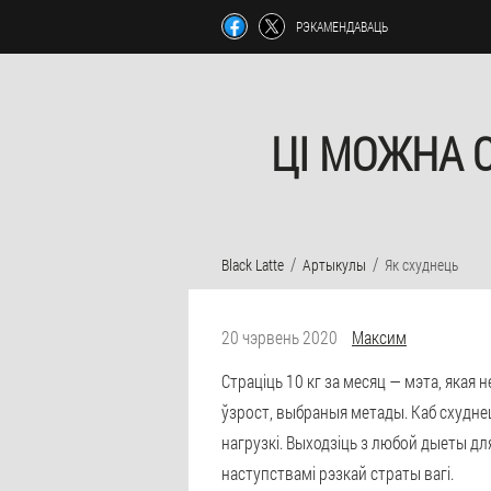
РЭКАМЕНДАВАЦЬ
ЦІ МОЖНА С
Black Latte
Артыкулы
Як схуднець
20 чэрвень 2020
Максим
Страціць 10 кг за месяц — мэта, якая 
ўзрост, выбраныя метады. Каб схуднец
нагрузкі. Выходзіць з любой дыеты дл
наступствамі рэзкай страты вагі.