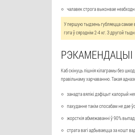
чалавек строга выконвае неабходн
У першую тыдзень губляецца самае вя
гэта ў сярэднім 2-4 кг. З другой тыд
РЭКАМЕНДАЦЫІ
Каб скінуць лішнія кілаграмы без шко
правільнаму харчаванню. Такая адназ
занадта вялікі дэфіцыт калорый не
пахуданне такім спосабам не дае ўс
жорсткія абмежаванні ў 90% выпадк
страта вагі адбываецца за кошт ва