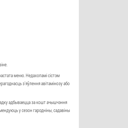
іне.
прастата меню. Недахопамі сістэм
ерагоднасць з'яўлення авітамінозу або
падку адбываецца за кошт ачышчэння
амендуюць у сезон гародніны, садавіны