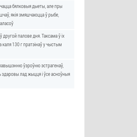
ічацца бялковыя дыеты, але пры
чаў, якія змяшчаюцца ў рыбе,
валасоў
другой палове дня. Таксама ў іх
 каля 130 г пратэінаў у чыстым
е павышэнню ўзроўню эстрагенаў,
ь здаровы лад жыцця і ўсе асноўныя