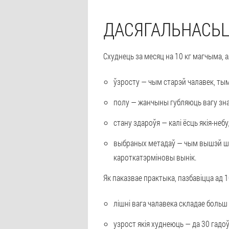
ДАСЯГАЛЬНАСЬ
Схуднець за месяц на 10 кг магчыма, 
ўзросту
— чым старэй чалавек, тым
полу
— жанчыны губляюць вагу зн
стану здароўя
— калі ёсць якія-неб
выбраных метадаў
— чым вышэй шт
кароткатэрміновы вынік.
Як паказвае практыка, пазбавіцца ад 
лішні вага чалавека складае больш 
узрост якія худнеюць — да 30 гадоў,