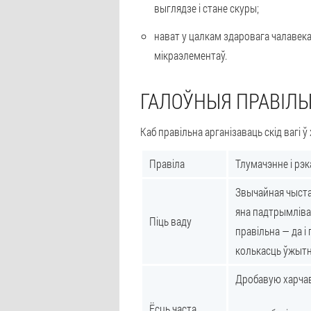
выглядзе і стане скуры;
нават у цалкам здаровага чалавек
мікраэлементаў.
ГАЛОЎНЫЯ ПРАВІЛ
Каб правільна арганізаваць скід вагі
Правіла
Тлумачэнне і рэ
Звычайная чыста
яна падтрымлівае
Піць ваду
правільна — да і
колькасць ўжыт
Дробавую харчав
Ёсць часта,