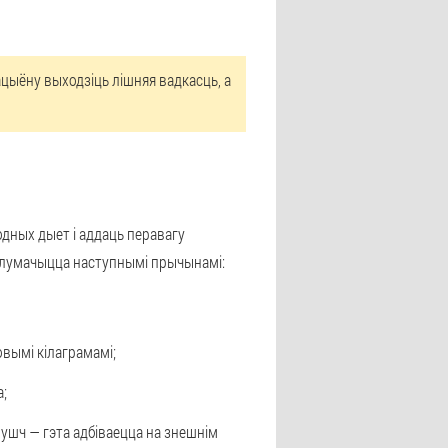
ацыёну выходзіць лішняя вадкасць, а
одных дыет і аддаць перавагу
 тлумачыцца наступнымі прычынамі:
овымі кілаграмамі;
а;
лушч — гэта адбіваецца на знешнім