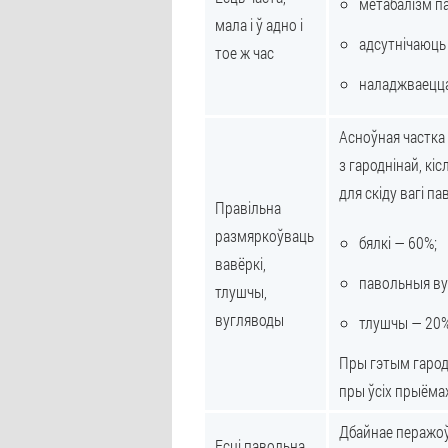
метабалізм па
мала і ў адно і
адсутнічаюць 
тое ж час
наладжваецца
Асноўная частка 
з гароднінай, кі
для скіду вагі па
Правільна
размяркоўваць
бялкі — 60%;
вавёркі,
павольныя ву
тлушчы,
вугляводы
тлушчы — 20%
Пры гэтым гародн
пры ўсіх прыёма
Дбайнае перажоў
Есці павольна