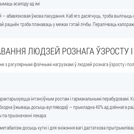
ымаць асалоду ад імі
 — абавязковая ўмова пахудання. Каб яго дасягнуць, трэба вылічыц
ай рацыён трэба планаваць у межах гэтай лічбы. Пералічваць калораж
АВАННЯ ЛЮДЗЕЙ РОЗНАГА ЎЗРОСТУ І
з рэгулярнымі фізічнымі нагрузкамі ў людзей рознага ўзросту і пол
рактарызуецца інтэнсіўным ростам і гарманальнымі перабудовамі. 
еабходна ўжываць досыць вугляводаў — прыкладна 40% ад дзённага р
 па прызначэнні лекара
 метабалізм досыць хуткі і для зніжэння вагі дастаткова прытрымлів