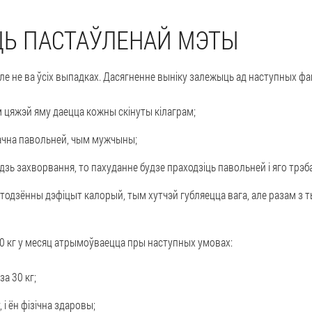
ЦЬ ПАСТАЎЛЕНАЙ МЭТЫ
але не ва ўсіх выпадках. Дасягненне выніку залежыць ад наступных фа
 цяжэй яму даецца кожны скінуты кілаграм;
ачна павольней, чым мужчыны;
удзь захворвання, то пахуданне будзе праходзіць павольней і яго трэб
одзённы дэфіцыт калорый, тым хутчэй губляецца вага, але разам з 
10 кг у месяц атрымоўваецца пры наступных умовах:
за 30 кг;
 і ён фізічна здаровы;