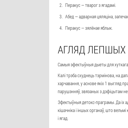
Перакус
— тварог з ягадамі.
Абед
— адварная цяляціна, запеча
Перакус
— зялёнае яблык.
АГЛЯД ЛЕПШЫХ
Самыя эфектыўныя дыеты для хуткага с
Калі трэба схуднець тэрмінова, на да
харчавання, у аснове якіх 1 выгляд п
парушэнняў, звязаных з дэфіцытам не
Эфектыўныя детокс-праграмы. Да іх 
кішачніка і іншых органаў, што вельм
і ягад.