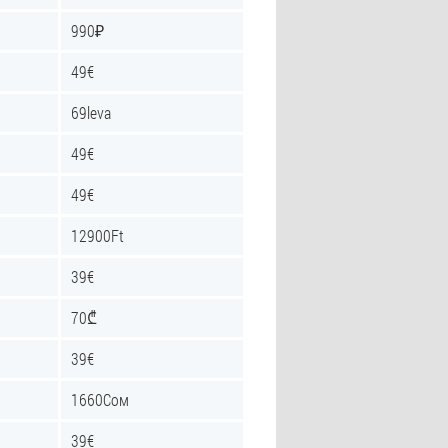
990₽
49€
69leva
49€
49€
12900Ft
39€
70₾
39€
1660Сом
39€