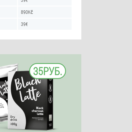
890Kč
39€
35РУБ.