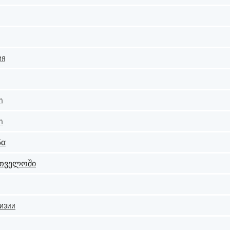
ия
ch
n
δα
ართველოში
гизии