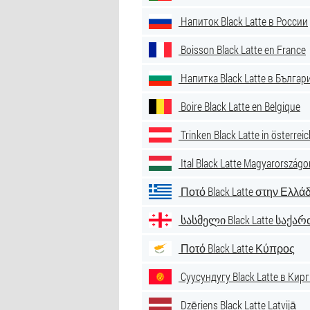
Напиток Black Latte в России
Boisson Black Latte en France
Напитка Black Latte в Българ
Boire Black Latte en Belgique
Trinken Black Latte in österrei
Ital Black Latte Magyarországo
Ποτό Black Latte στην Ελλά
სასმელი Black Latte საქ
Ποτό Black Latte Κύπρος
Суусундугу Black Latte в Кир
Dzēriens Black Latte Latvijā