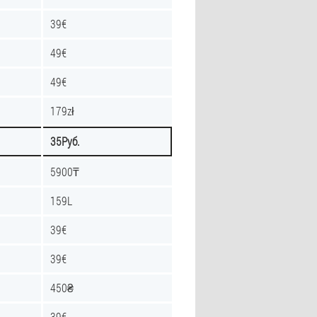
39€
49€
49€
179zł
35Руб.
5900₸
159L
39€
39€
450₴
39€