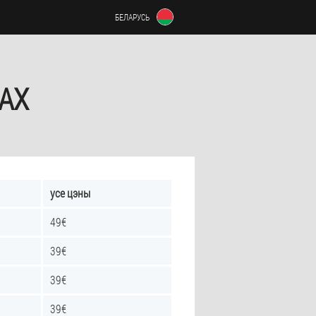
БЕЛАРУСЬ
НАХ
усе цэны
49€
39€
39€
39€