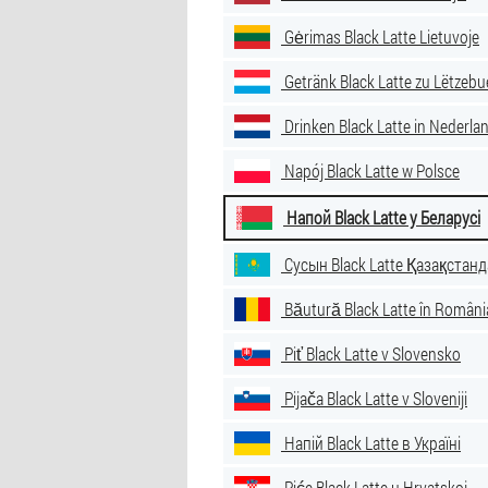
Gėrimas Black Latte Lietuvoje
Getränk Black Latte zu Lëtzebu
Drinken Black Latte in Nederla
Napój Black Latte w Polsce
Напой Black Latte у Беларусі
Сусын Black Latte Қазақстанд
Băutură Black Latte în Români
Piť Black Latte v Slovensko
Pijača Black Latte v Sloveniji
Напій Black Latte в Україні
Piće Black Latte u Hrvatskoj