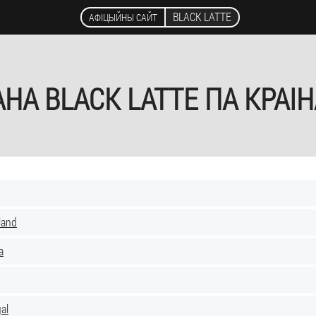
BLACK LATTE
АФІЦЫЙНЫ САЙТ
НА BLACK LATTE ПА КРАІ
land
a
al