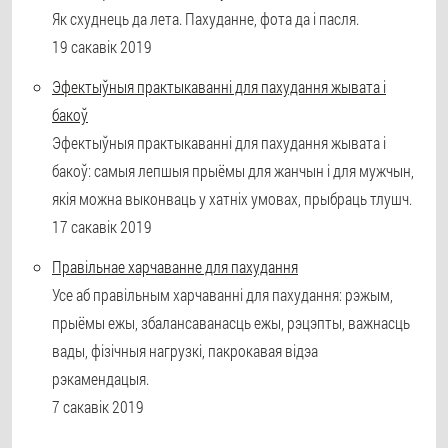
Як схуднець да лета. Пахуданне, фота да і пасля.
19 сакавік 2019
Эфектыўныя практыкаванні для пахудання жывата і
бакоў
Эфектыўныя практыкаванні для пахудання жывата і
бакоў: самыя лепшыя прыёмы для жанчын і для мужчын,
якія можна выконваць у хатніх умовах, прыбраць тлушч.
17 сакавік 2019
Правільнае харчаванне для пахудання
Усе аб правільным харчаванні для пахудання: рэжым,
прыёмы ежы, збалансаванасць ежы, рэцэпты, важнасць
вады, фізічныя нагрузкі, пакрокавая відэа
рэкамендацыя.
7 сакавік 2019