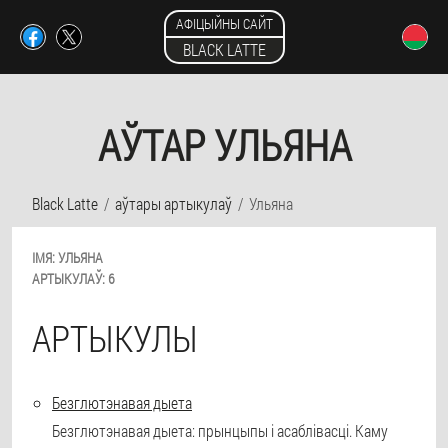
АФІЦЫЙНЫ САЙТ
BLACK LATTE
АЎТАР УЛЬЯНА
Black Latte
аўтары артыкулаў
Ульяна
ІМЯ:
УЛЬЯНА
АРТЫКУЛАЎ:
6
АРТЫКУЛЫ
Безглютэнавая дыета
Безглютэнавая дыета: прынцыпы і асаблівасці. Каму