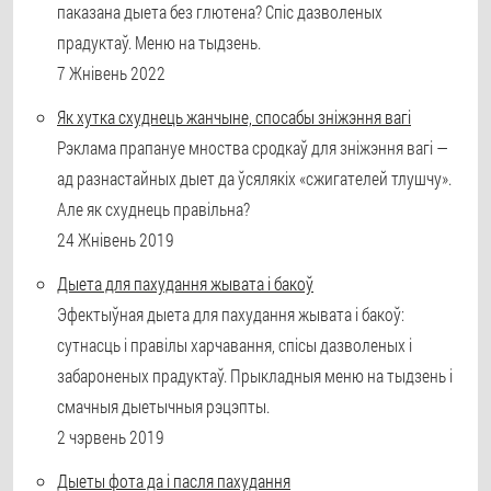
паказана дыета без глютена? Спіс дазволеных
прадуктаў. Меню на тыдзень.
7 Жнівень 2022
Як хутка схуднець жанчыне, спосабы зніжэння вагі
Рэклама прапануе мноства сродкаў для зніжэння вагі —
ад разнастайных дыет да ўсялякіх «сжигателей тлушчу».
Але як схуднець правільна?
24 Жнівень 2019
Дыета для пахудання жывата і бакоў
Эфектыўная дыета для пахудання жывата і бакоў:
сутнасць і правілы харчавання, спісы дазволеных і
забароненых прадуктаў. Прыкладныя меню на тыдзень і
смачныя дыетычныя рэцэпты.
2 чэрвень 2019
Дыеты фота да і пасля пахудання