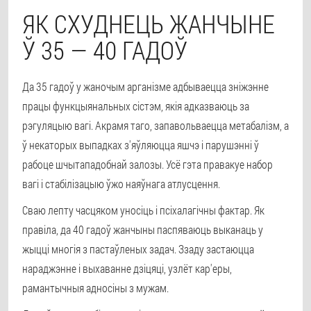
ЯК СХУДНЕЦЬ ЖАНЧЫНЕ
Ў 35 — 40 ГАДОЎ
Да 35 гадоў у жаночым арганізме адбываецца зніжэнне
працы функцыянальных сістэм, якія адказваюць за
рэгуляцыю вагі. Акрамя таго, запавольваецца метабалізм, а
ў некаторых выпадках з'яўляюцца яшчэ і парушэнні ў
рабоце шчытападобнай залозы. Усё гэта правакуе набор
вагі і стабілізацыю ўжо наяўнага атлусцення.
Сваю лепту часцяком уносіць і псіхалагічны фактар. Як
правіла, да 40 гадоў жанчыны паспяваюць выканаць у
жыцці многія з пастаўленых задач. Ззаду застаюцца
нараджэнне і выхаванне дзіцяці, узлёт кар'еры,
рамантычныя адносіны з мужам.