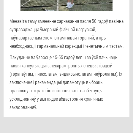
Менавіта таму змяненне харчавання пасля 50 гадоў павінна
суправаджацца ўмеранай фізічнай нагрузкай,
паўнавартасным сном, вітамінавай тэрапіяй, а пры
неабходнасці і гарманальнай карэкцыі і генетычным тэстам.
Пахуданне ва ўзросце 45-55 гадоў лепш за ўсё пачынаць
пасля кансультацыі з лекарамі розных спецыялізацый
(тэрапеўтам, гінеколагам, эндакрынолагам, неўролагам). Іх
заключэнне і рэкамендацыі дапамогуць выбраць
правільную стратэгію зніжэння вагі і пазбегнуць
ускладненняў у выглядзе абвастрэння хранічных
захворванняў.