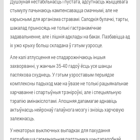
Душэўная нестабільнасць і пустата, адсутнасць жыццёвага
стымулу пачынаюць кампенсавацца смачнымі, але не
карыснымі для арганізма стравамі. Салодкія булачкі, тарты,
шакалад прыносяць не толькі гастранамічнае
задавальненне, але і лішнія адклады на баках. Пазбавіцца ад
іх ужо крыху больш складана ў гэтым узросце.
Але калі атлусцення не спадарожнічаюць іншыя
захворванні, у жанчын 35-40 гадоў ёсць усе шанцы
паспяхова схуднець. У гэтым узроставым перыядзе
комплексны падыход мае на ўвазе не толькі рацыянальнае
харчаванне і спартыўныя трэніроўкі, але і спецыяльную
тэрапію амінакіслотамі. Апошняя дапамагае аднавіць
актыўнасць нейронаў галаўнога мозгу і знізіць харчовую
залежнасць.
У некаторых выключных выпадках для пахудання
патрабуецца гарманальная падтрымка шчытападобнай