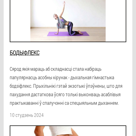
БОДЫФЛЕКС
Сярод якія мараць аб складнасці стала набіраць
папулярнасць асобны кірунак - дыхальная гімнастыка
бодзіфлекс. Прыхільнікі гэтай экзотыкі ўпэўнены, што для
пахудання дастаткова ўсяго толькі выконваць асаблівыя
практыкаванні ў спалучэнні са спецыяльным дыханнем.
10 студзень 2024