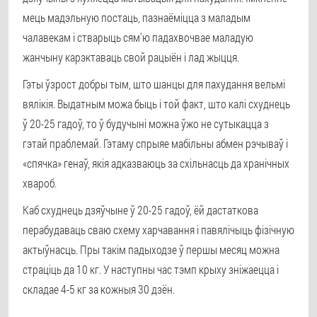
мець мадэльную постаць, пазнаёміцца з маладым
чалавекам і стварыць сям'ю падахвочвае маладую
жанчыну карэктаваць свой рацыён і лад жыцця.
Гэты ўзрост добры тым, што шанцы для пахудання вельмі
вялікія. Выдатным можа быць і той факт, што калі схуднець
ў 20-25 гадоў, то ў будучыні можна ўжо не сутыкацца з
гэтай праблемай. Гэтаму спрыяе мабільны абмен рэчываў і
«спячка» генаў, якія адказваюць за схільнасць да хранічных
хвароб.
Каб схуднець дзяўчыне ў 20-25 гадоў, ёй дастаткова
перабудаваць сваю схему харчавання і павялічыць фізічную
актыўнасць. Пры такім падыходзе ў першы месяц можна
страціць да 10 кг. У наступны час тэмп крыху зніжаецца і
складае 4-5 кг за кожныя 30 дзён.