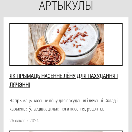
АРТЫКУЛЫ
ЯК ПРЫМАЦЬ НАСЕННЕ ЛЁНУ ДЛЯ ПАХУДАННЯ І
ЛЯЧЭННІ
Як прымаць насенне лёну для пахудання і лячэнні. Склад і
карысныя ўласцівасці льнянога насення, рэцэпты.
26 сакавік 2024