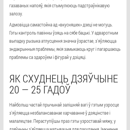
газаваных напояў, якія стымулююць падстраўнікавую
залозу.
Адмовіцца самастойна ад «вкусняшек» дзеці не могуць.
Гэты кантроль павінны ўзяць на сябе бацькі. У адваротным
выпадку рызыка атлусцення значна ўзрастае, з'яўляюцца
эндакрынныя праблемы, якія замыкаюць круг і пагаршаюць
праблемы са здароўем і фігурай у дзіцяці.
ЯК СХУДНЕЦЬ ДЗЯЎЧЫНЕ
20 — 25 ГАДОЎ
Найбольш частай прычынай залішняй вагі ў гэтым узросце
з'яўляецца незбалансаванае харчаванне ў дзяцінстве і
малалецтве. Пераступіўшы праз гэты узроставай мяжу, у
дзяўчыны з'яўляецца матывацыя для пахудання. Імкненне