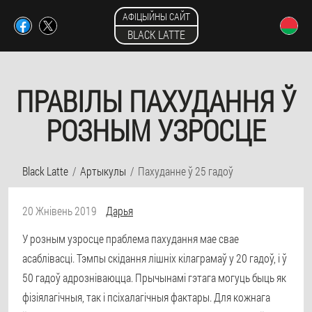
АФІЦЫЙНЫ САЙТ
BLACK LATTE
ПРАВІЛЫ ПАХУДАННЯ Ў
РОЗНЫМ УЗРОСЦЕ
Black Latte
Артыкулы
Пахуданне ў 25 гадоў
20 Жнівень 2019
Дарья
У розным узросце праблема пахудання мае свае
асаблівасці. Тэмпы скідання лішніх кілаграмаў у 20 гадоў, і ў
50 гадоў адрозніваюцца. Прычынамі гэтага могуць быць як
фізіялагічныя, так і псіхалагічныя фактары. Для кожнага