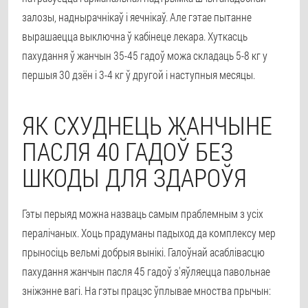
залозы, наднырачнікаў і яечнікаў. Але гэтае пытанне
вырашаецца выключна ў кабінеце лекара. Хуткасць
пахудання ў жанчын 35-45 гадоў можа складаць 5-8 кг у
першыя 30 дзён і 3-4 кг ў другой і наступныя месяцы.
ЯК СХУДНЕЦЬ ЖАНЧЫНЕ
ПАСЛЯ 40 ГАДОЎ БЕЗ
ШКОДЫ ДЛЯ ЗДАРОЎЯ
Гэты перыяд можна назваць самым праблемным з усіх
пералічаных. Хоць прадуманы падыход да комплексу мер
прыносіць вельмі добрыя вынікі. Галоўнай асаблівасцю
пахудання жанчын пасля 45 гадоў з'яўляецца павольнае
зніжэнне вагі. На гэты працэс ўплывае мноства прычын: