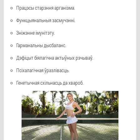
Працэсы старэння арганізма.
Функцыянальныя засмучэнні.
Зніжэнне імунітэту.
Гарманальны дысбаланс.
Дэфіцыт біялагічна актыўных рэчываў.
Псіхалагічная ўразлівасць.
Генетычная схільнасць да хвароб.