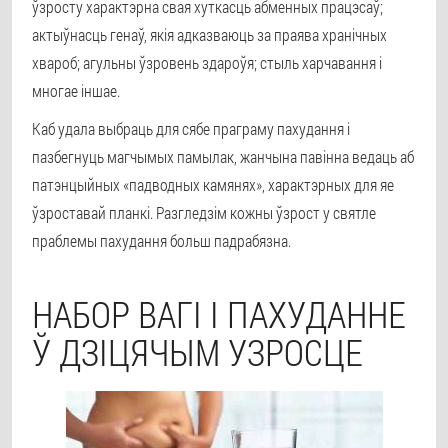
ўзросту характэрна свая хуткасць абменных працэсаў;
актыўнасць генаў, якія адказваюць за праява хранічных
хвароб; агульны ўзровень здароўя; стыль харчавання і
многае іншае.
Каб удала выбраць для сябе праграму пахудання і
пазбегнуць магчымых памылак, жанчына павінна ведаць аб
патэнцыйных «падводных камянях», характэрных для яе
ўзроставай планкі. Разгледзім кожны ўзрост у святле
праблемы пахудання больш падрабязна.
НАБОР ВАГІ І ПАХУДАННЕ
Ў ДЗІЦЯЧЫМ УЗРОСЦЕ