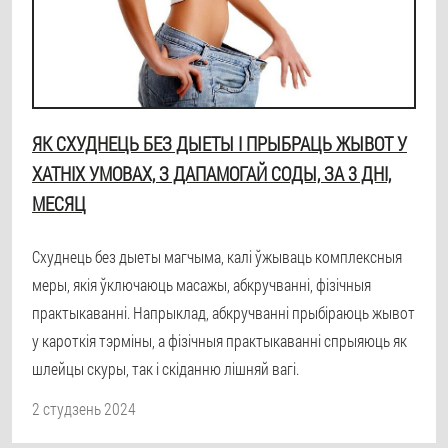
ЯК СХУДНЕЦЬ БЕЗ ДЫЕТЫ І ПРЫБРАЦЬ ЖЫВОТ У
ХАТНІХ УМОВАХ, З ДАПАМОГАЙ СОДЫ, ЗА 3 ДНІ,
МЕСЯЦ
Схуднець без дыеты магчыма, калі ўжываць комплексныя
меры, якія ўключаюць масажы, абкручванні, фізічныя
практыкаванні. Напрыклад, абкручванні прыбіраюць жывот
у кароткія тэрміны, а фізічныя практыкаванні спрыяюць як
шлейцы скуры, так і скіданню лішняй вагі.
2 студзень 2024