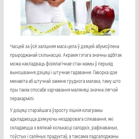
Часцей за ўсё залішняя маса цела ў дзяцей абумоўлена
прыроджанай схільнасцю. Акрамя гэтага значны адбітак
можа накладваць фізіялагічнае стан мамы ў перыяд
выношвання дзіцяці і штучнае гадаванне. Гаворка ідзе
менавіта аб штучнай замене груднога малака, таму што
пры такім спосабе харчавання маляняці значна лягчэй
перакармілі.
У дзіцяці старэйшага ўзросту лішнія кілаграмы
адкладаюцца дзякуючы нездаровага сілкавання, які
складаецца з вялікай колькасці салодкіх, рафінаваных,
тоўстых і салёных прадуктаў, а таксама падсалоджаны