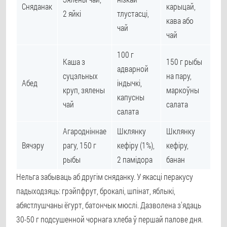
Сняданак
карыцай,
2 яйкі
тлустасці,
кава або
чай
чай
100 г
Каша з
150 г рыбы
адварной
суцэльных
на пару,
Абед
індычкі,
круп, зялены
маркоўны
капусны
чай
салата
салата
Агародніннае
Шклянку
Шклянку
Вячэру
рагу, 150 г
кефіру (1%),
кефіру,
рыбы
2 памідора
банан
Нельга забываць аб другім сняданку. У якасці перакусу
падыходзяць: грэйпфрут, брокалі, шпінат, яблыкі,
абястлушчаны ёгурт, батончык мюслі. Дазволена з'ядаць
30-50 г подсушенной чорнага хлеба ў першай палове дня.