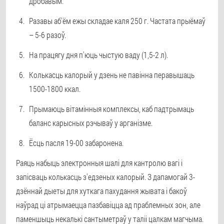
дробавым.
Разавы аб'ём ежы складае каля 250 г. Частата прыёмаў
– 5-6 разоў.
На працягу дня п'юць чыстую ваду (1,5-2 л).
Колькасць калорый у дзень не павінна перавышаць
1500-1800 ккал.
Прымаюць вітамінныя комплексы, каб падтрымаць
баланс карысных рэчываў у арганізме.
Ёсць пасля 19-00 забаронена.
Раяць набыць электронныя шалі для кантролю вагі і
запісваць колькасць з'едзеных калорый. З дапамогай 3-
дзённай дыеты для хуткага пахудання жывата і бакоў
наўрад ці атрымаецца пазбавіцца ад праблемных зон, але
паменшыць некалькі сантыметраў у таліі цалкам магчыма.