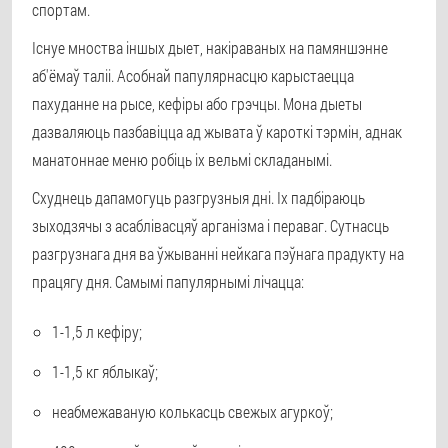
спортам.
Існуе мноства іншых дыет, накіраваных на памяншэнне
аб'ёмаў таліі. Асобнай папулярнасцю карыстаецца
пахуданне на рысе, кефіры або грэчцы. Мона дыеты
дазваляюць пазбавіцца ад жывата ў кароткі тэрмін, аднак
манатоннае меню робіць іх вельмі складанымі.
Схуднець дапамогуць разгрузныя дні. Іх падбіраюць
зыходзячы з асаблівасцяў арганізма і пераваг. Сутнасць
разгрузнага дня ва ўжыванні нейкага пэўнага прадукту на
працягу дня. Самымі папулярнымі лічацца:
1-1,5 л кефіру;
1-1,5 кг яблыкаў;
неабмежаваную колькасць свежых агуркоў;