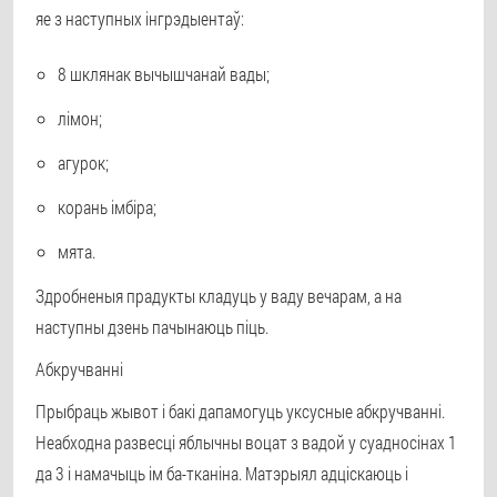
яе з наступных інгрэдыентаў:
8 шклянак вычышчанай вады;
лімон;
агурок;
корань імбіра;
мята.
Здробненыя прадукты кладуць у ваду вечарам, а на
наступны дзень пачынаюць піць.
Абкручванні
Прыбраць жывот і бакі дапамогуць уксусные абкручванні.
Неабходна развесці яблычны воцат з вадой у суадносінах 1
да 3 і намачыць ім ба-тканіна. Матэрыял адціскаюць і