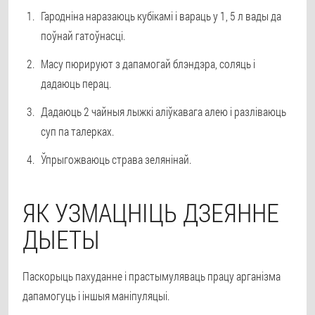
Гародніна наразаюць кубікамі і вараць у 1, 5 л вады да
поўнай гатоўнасці.
Масу пюрируют з дапамогай блэндэра, соляць і
дадаюць перац.
Дадаюць 2 чайныя лыжкі аліўкавага алею і разліваюць
суп па талерках.
Ўпрыгожваюць страва зелянінай.
ЯК УЗМАЦНІЦЬ ДЗЕЯННЕ
ДЫЕТЫ
Паскорыць пахуданне і прастымуляваць працу арганізма
дапамогуць і іншыя маніпуляцыі.