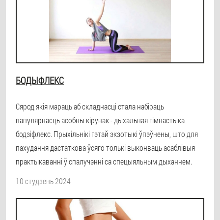
БОДЫФЛЕКС
Сярод якія мараць аб складнасці стала набіраць
папулярнасць асобны кірунак - дыхальная гімнастыка
бодзіфлекс. Прыхільнікі гэтай экзотыкі ўпэўнены, што для
пахудання дастаткова ўсяго толькі выконваць асаблівыя
практыкаванні ў спалучэнні са спецыяльным дыханнем.
10 студзень 2024