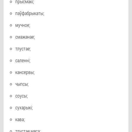
прысмакі;
паўфабрыкаты;
мучное;
смажанае;
тлустае;
саленні;
кансервы;
чыпсы;
соусы;
сухарыкі;
кава;
тлустае мяса;