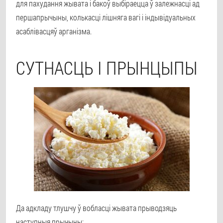
для пахудання жывата і бакоў выбіраецца ў залежнасці ад
першапрычыны, колькасці лішняга вагі і індывідуальных
асаблівасцяў арганізма.
СУТНАСЦЬ І ПРЫНЦЫПЫ
Да адкладу тлушчу ў вобласці жывата прыводзяць
наступныя прычыны: