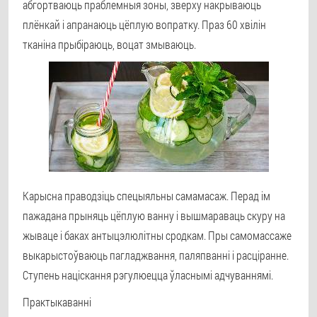
абгортваюць праблемныя зоны, зверху накрываюць
плёнкай і апранаюць цёплую вопратку. Праз 60 хвілін
тканіна прыбіраюць, воцат змываюць.
Карысна праводзіць спецыяльны самамасаж. Перад ім
пажадана прыняць цёплую ванну і вышмараваць скуру на
жываце і баках антыцэлюлітны сродкам. Пры самомассаже
выкарыстоўваюць пагладжвання, паляпванні і расціранне.
Ступень націскання рэгулюецца ўласнымі адчуваннямі.
Практыкаванні