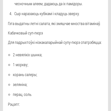
чесночным алеем, дадаюць да іх памідоры.
Сыр наразаюць кубікамі і кладуць зверху.
Гэта выдатны летні салата, які змяшчае мноства вітамінаў.
Кабачковый суп-пюрэ
Для падрыхтоўкі нізкакаларыйнай супу-пюрэ спатрэбяцца:
2 невялікіх шынка;
1 моркву;
корань салеры;
зеляніна;
перац, соль.
Рэцэпт: