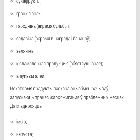
сухафрукты;
грэцкія арэхі;
гародніна (акрамя бульбы);
садавіна (акрамя вінаграда і бананаў);
зеляніна;
кісламалочная прадукцыя (абястлушчанае);
аліўкавы алей.
Некаторыя прадукты паскараюць абмен рэчываў і
запускаюць працэс жиросжигания ў праблемных месцах.
Да іх адносяцца:
імбір;
капуста;