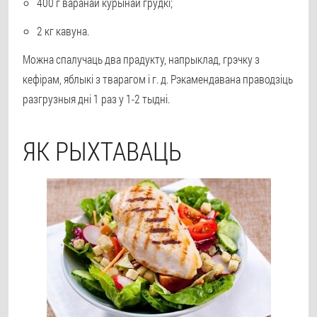
400 г варанай курынай грудкі;
2 кг кавуна.
Можна спалучаць два прадукту, напрыклад, грэчку з
кефірам, яблыкі з тварагом і г. д. Рэкамендавана праводзіць
разгрузныя дні 1 раз у 1-2 тыдні.
ЯК РЫХТАВАЦЬ