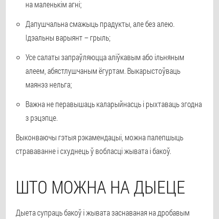
на маленькім агні;
Дапушчальна смажыць прадукты, але без алею.
Ідэальны варыянт – грыль;
Усе салаты запраўляюцца аліўкавым або ільняным
алеем, абястлушчаным ёгуртам. Выкарыстоўваць
маянэз нельга;
Важна не перавышаць каларыйнасць і рыхтаваць згодна
з рэцэпце.
Выконваючы гэтыя рэкамендацыі, можна палепшыць
страваванне і схуднець ў вобласці жывата і бакоў.
ШТО МОЖНА НА ДЫЕЦЕ
Дыета супраць бакоў і жывата заснаваная на дробавым