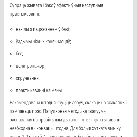
Супраць жывата і бакоў эфектыўныя наступныя
практыкаванні:
нахілы з пацяжэннем ў бакі;
ўздымы ніжніх канечнасцяў;
бег;
велатрэнажор;
скручвання;
практыкаванні на мячы.
Рэкамендавана штодня круціць абруч, скакаць на скакалцы і
пампаваць прэс. Папулярная методыка «вакуум»,
заснаваная на правільным дыханні. Гэтыя практыкаванні
неабходна выконваць штодня. Для больш хуткага выніку
раяць 1-2 разы ў 7 дзен наведваць басейн, сауну ці лазню.