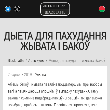
АФІЦЫЙНЫ САЙТ
BLACK LATTE
ДЫЕТА ДЛЯ ПАХУДАННЯ
ЖЫВАТА І БАКОЎ
Black Latte
Артыкулы
Меню для пахудання жывата і бакоў
2 чэрвень 2019
Ульяна
Аб'ёмы бакоў і жывата павялічваюцца першымі пры наборы
вагі, а памяншаюцца апошнімі ў выпадку пахудання. Таму
важна пісьменна падабраць пажыўны рацыён, які дапаможа
прыбраць праблемныя зоны. Правільная і простая дыета