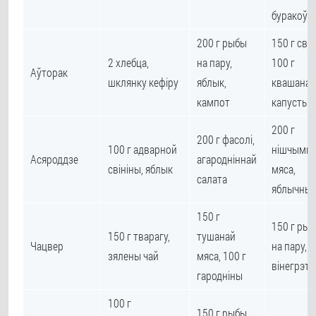
буракоў
200 г рыбы
150 г свін
2 хлебца,
на пару,
100 г
Аўторак
шклянку кефіру
яблык,
квашанай
кампот
капусты
200 г
200 г фасолі,
100 г адварной
нішчымна
Асяроддзе
агародніннай
свініны, яблык
мяса,
салата
яблычны 
150 г
150 г ры
150 г тварагу,
тушанай
Чацвер
на пару, 1
зялены чай
мяса, 100 г
вінегрэта
гародніны
100 г
150 г рыбы,