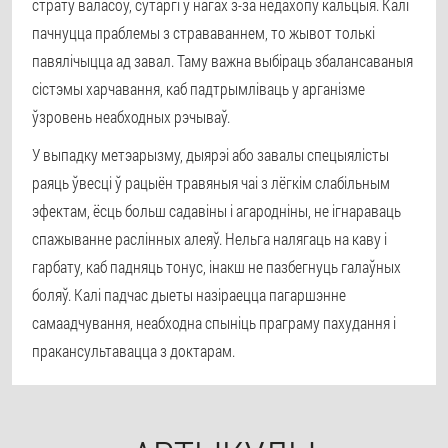
страту валасоў, сутаргі ў нагах з-за недахопу кальцыя. Калі
пачнуцца праблемы з страваваннем, то жывот толькі
павялічыцца ад завал. Таму важна выбіраць збалансаваныя
сістэмы харчавання, каб падтрымліваць у арганізме
ўзровень неабходных рэчываў.
У выпадку метэарызму, дыярэі або завалы спецыялісты
раяць ўвесці ў рацыён травяныя чаі з лёгкім слабільным
эфектам, ёсць больш садавіны і агародніны, не ігнараваць
спажыванне раслінных алеяў. Нельга налягаць на каву і
гарбату, каб падняць тонус, інакш не пазбегнуць галаўных
боляў. Калі падчас дыеты назіраецца пагаршэнне
самаадчування, неабходна спыніць праграму пахудання і
пракансультавацца з доктарам.