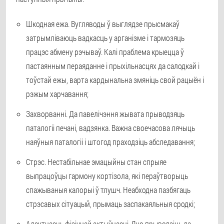
Шкодная ежа. Вугляводы ў выглядзе прысмакаў
затрымліваюць вадкасць у арганізме і тармозяць
працэс абмену рэчываў. Калі праблема крыецца ў
пастаянным пераяданне і прыхільнасцях да салодкай і
тоўстай ежы, варта кардынальна змяніць свой рацыён і
рэжым харчавання;
Захворванні. Да павелічэння жывата прыводзяць
паталогіі печані, вадзянка. Важна своечасова лячыць
наяўныя паталогіі і штогод праходзіць абследавання;
Стрэс. Нестабільнае эмацыйны стан спрыяе
выпрацоўцы гармону кортізола, які пераўтворыць
спажываныя калорыі ў тлушч. Неабходна пазбягаць
стрэсавых сітуацый, прымаць заспакаяльныя сродкі;
Адсутнасць фізічнай актыўнасці. Яно прыводзіць да