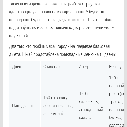
Такая дыета дазваляе паменшыць аб'ём страўніка і
адаптавацца да правільнаму харчаванню. У будучыні
пераяданне будзе выклікаць дыскамфорт. Пры хваробах
падстраўнікавай залозы і кішачніка, варта звярнуць увагу
на дыету 5п.
Для тых, хто любіць мяса і гародніна, падыдзе бялковая
дыета. Ніжэй прадстаўлена прыкладныя меню на тыдзень:
Дзень
Сняданак
Абед
Вячэру
150 г
варанай
150 г
рыбы (хек
150 г тварагу
ялавічыны,
трэска), 1
Панядзелак
абястлушчанага,
агародніннай
вараная
зялены чай
салата
бульба,
салата з