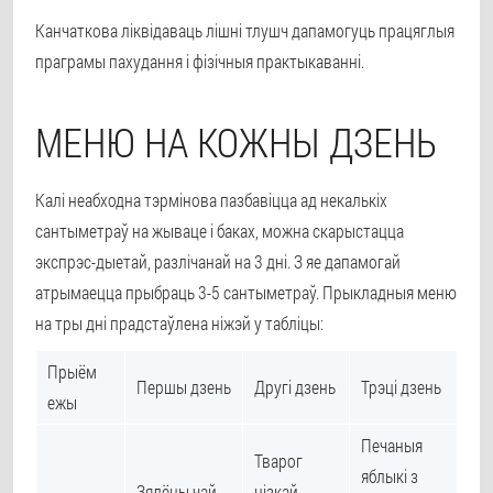
Канчаткова ліквідаваць лішні тлушч дапамогуць працяглыя
праграмы пахудання і фізічныя практыкаванні.
МЕНЮ НА КОЖНЫ ДЗЕНЬ
Калі неабходна тэрмінова пазбавіцца ад некалькіх
сантыметраў на жываце і баках, можна скарыстацца
экспрэс-дыетай, разлічанай на 3 дні. З яе дапамогай
атрымаецца прыбраць 3-5 сантыметраў. Прыкладныя меню
на тры дні прадстаўлена ніжэй у табліцы:
Прыём
Першы дзень
Другі дзень
Трэці дзень
ежы
Печаныя
Тварог
яблыкі з
Зялёны чай,
нізкай