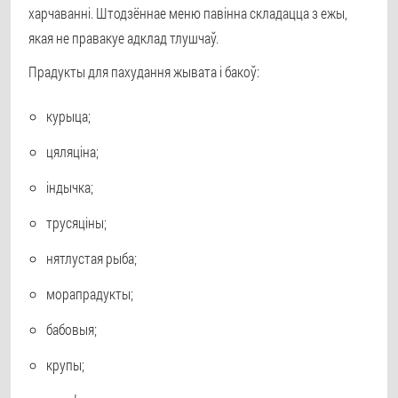
харчаванні. Штодзённае меню павінна складацца з ежы,
якая не правакуе адклад тлушчаў.
Прадукты для пахудання жывата і бакоў:
курыца;
цяляціна;
індычка;
трусяціны;
нятлустая рыба;
морапрадукты;
бабовыя;
крупы;