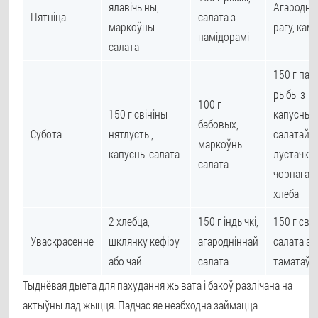
ялавічыны,
Агародні
Пятніца
салата з
маркоўны
рагу, кам
памідорамі
салата
150 г пар
рыбы з
100 г
150 г свініны
капусны
бабовых,
Субота
нятлусты,
салатай,
маркоўны
капусны салата
лустачку
салата
чорнага
хлеба
2 хлебца,
150 г індычкі,
150 г свін
Уваскрасенне
шклянку кефіру
агародніннай
салата з
або чай
салата
таматаў
Тыднёвая дыета для пахудання жывата і бакоў разлічана на
актыўны лад жыцця. Падчас яе неабходна займацца