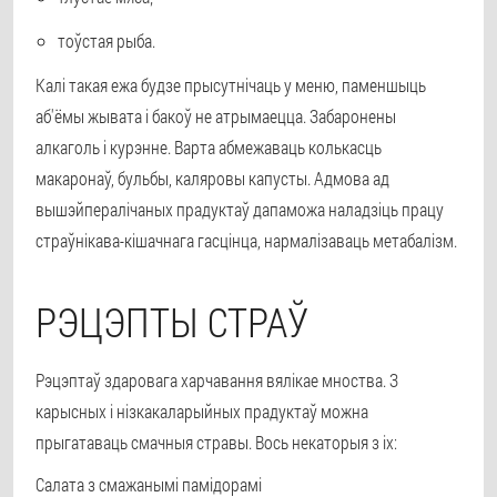
тоўстая рыба.
Калі такая ежа будзе прысутнічаць у меню, паменшыць
аб'ёмы жывата і бакоў не атрымаецца. Забаронены
алкаголь і курэнне. Варта абмежаваць колькасць
макаронаў, бульбы, каляровы капусты. Адмова ад
вышэйпералічаных прадуктаў дапаможа наладзіць працу
страўнікава-кішачнага гасцінца, нармалізаваць метабалізм.
РЭЦЭПТЫ СТРАЎ
Рэцэптаў здаровага харчавання вялікае мноства. З
карысных і нізкакаларыйных прадуктаў можна
прыгатаваць смачныя стравы. Вось некаторыя з іх:
Салата з смажанымі памідорамі