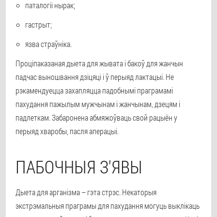
паталогіі нырак;
гастрыт;
язва страўніка.
Проціпаказаная дыета для жывата і бакоў для жанчын
падчас выношвання дзіцяці і ў перыяд лактацыі. Не
рэкамендуецца захапляцца падобнымі праграмамі
пахудання пажылым мужчынам і жанчынам, дзецям і
падлеткам. Забаронена абмяжоўваць свой рацыён у
перыяд хваробы, пасля аперацыі.
ПАБОЧНЫЯ З'ЯВЫ
Дыета для арганізма – гэта стрэс. Некаторыя
экстрэмальныя праграмы для пахудання могуць выклікаць