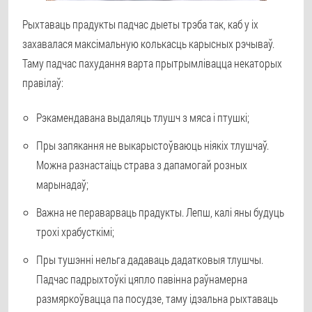
Рыхтаваць прадукты падчас дыеты трэба так, каб у іх
захавалася максімальную колькасць карысных рэчываў.
Таму падчас пахудання варта прытрымлівацца некаторых
правілаў:
Рэкамендавана выдаляць тлушч з мяса і птушкі;
Пры запякання не выкарыстоўваюць ніякіх тлушчаў.
Можна разнастаіць страва з дапамогай розных
марынадаў;
Важна не пераварваць прадукты. Лепш, калі яны будуць
трохі храбусткімі;
Пры тушэнні нельга дадаваць дадатковыя тлушчы.
Падчас падрыхтоўкі цяпло павінна раўнамерна
размяркоўвацца па посудзе, таму ідэальна рыхтаваць