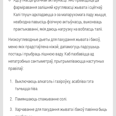
фарміравання залішняй круглявасці жывата і сцёгнаў.
Калі тлушч адкладаецца з-за маларухомага ладу жыцця,
неабходна павысіць фізічную актыўнасць, выконваць
практыкаванні, якія даюць нагрузку на вобласць таліі.
Низкоуглеводные дыеты для пахудання жывата і бакоў,
меню якіх прадстаўлена ніжэй, дапамогуць падсушыць
постаць і прыбраць лішнюю ваду. Каб пазбавіцца ад
непатрэбных сантыметраў, прытрымліваюцца наступных
правілаў:
Выключаюць алкаголь і газіроўку, асабліва гэта
тычыцца піва.
Памяншаюць спажыванне солі.
Харчаванне для пахудання жывата і бакоў павінна быць