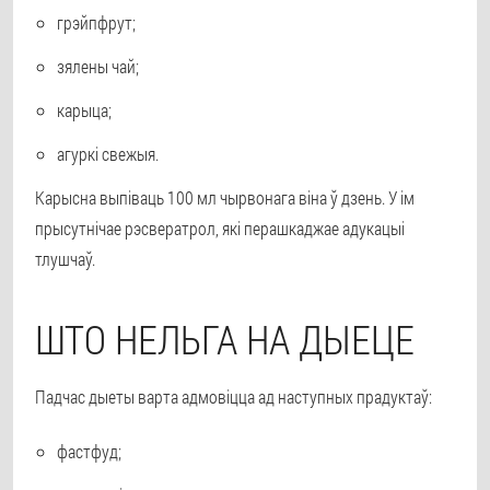
грэйпфрут;
зялены чай;
карыца;
агуркі свежыя.
Карысна выпіваць 100 мл чырвонага віна ў дзень. У ім
прысутнічае рэсвератрол, які перашкаджае адукацыі
тлушчаў.
ШТО НЕЛЬГА НА ДЫЕЦЕ
Падчас дыеты варта адмовіцца ад наступных прадуктаў:
фастфуд;