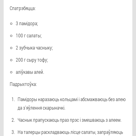
Спатрэбяцца:
3 памідора;
100 г салаты;
2 зубчыка часныку;
200 г сыру тофу;
аліўкавы алей.
Падрыхтоўка:
Памідоры наразаюць кольцамі і абсмажваюць без алею
да з'яўлення скарыначкі.
Часнык прапускаюць праз прэс і змешваюць з алеем.
На талерцы раскладваюць лісце салаты, запраўляюць