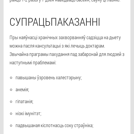
СУПРАЦЬПАКАЗАННІ
Пры наяўнасці хранічных захворванняў садзіцца на дыету
можна пасля кансультацыі з які лечыць доктарам.
Звычайна праграмы пахудання пад забаронай для людзей з
наступнымі праблемамі:
павышаны ўзровень халестэрыну;
анемія;
гіпатанія;
нізкі імунітэт;
падвышаная кіслотнасць соку страўніка;