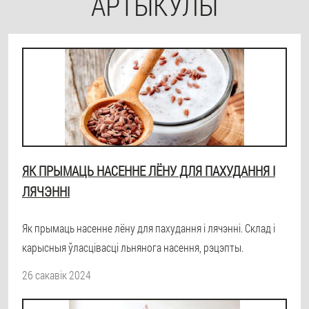
АРТЫКУЛЫ
ЯК ПРЫМАЦЬ НАСЕННЕ ЛЁНУ ДЛЯ ПАХУДАННЯ І
ЛЯЧЭННІ
Як прымаць насенне лёну для пахудання і лячэнні. Склад і
карысныя ўласцівасці льнянога насення, рэцэпты.
26 сакавік 2024