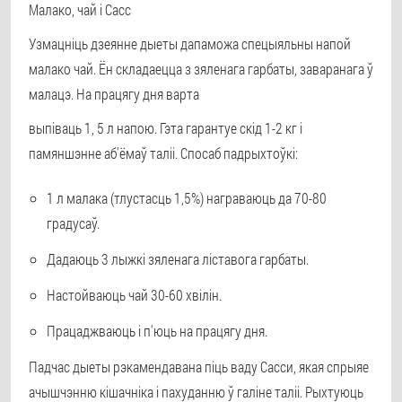
Малако, чай і Сасс
Узмацніць дзеянне дыеты дапаможа спецыяльны напой
малако чай. Ён складаецца з зяленага гарбаты, заваранага ў
малацэ. На працягу дня варта
выпіваць 1, 5 л напою. Гэта гарантуе скід 1-2 кг і
памяншэнне аб'ёмаў таліі. Спосаб падрыхтоўкі:
1 л малака (тлустасць 1,5%) награваюць да 70-80
градусаў.
Дадаюць 3 лыжкі зяленага ліставога гарбаты.
Настойваюць чай 30-60 хвілін.
Працаджваюць і п'юць на працягу дня.
Падчас дыеты рэкамендавана піць ваду Сасси, якая спрыяе
ачышчэнню кішачніка і пахуданню ў галіне таліі. Рыхтуюць