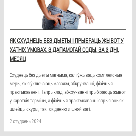
ЯК СХУДНЕЦЬ БЕЗ ДЫЕТЫ І ПРЫБРАЦЬ ЖЫВОТ У
ХАТНІХ УМОВАХ, З ДАПАМОГАЙ СОДЫ, ЗА 3 ДНІ,
МЕСЯЦ
Схуднець без дыеты магчыма, калі ўжываць комплексныя
меры, якія ўключаюць масажы, абкручванні, фізічныя
практыкаванні. Напрыклад, абкручванні прыбіраюць жывот
у кароткія тэрміны, а фізічныя практыкаванні спрыяюць як
шлейцы скуры, так і скіданню лішняй вагі.
2 студзень 2024