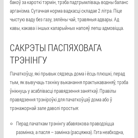
бакоў за кароткі тэрмін, трэба падтрымліваць водны баланс
арганізма. Сутачная норма вадкасці складае 2 літра. Піце
чыстую ваду без газу, зялёны чай, травяныя адвары. Ад
кавы, какава і іншых каларыйных напояў лепш адмовіцца.
САКРЭТЫ ПАСПЯХОВАГА
ТРЭНІНГУ
Пачаткоўцу, які прывык сядзець дома і ёсць плюшкі, перад
тым, як вывучаць тэхніку выканання практыкаванняў, трэба
ўнікнуць у асаблівасці правядзення заняткаў. Правілы
правядзення трэніроўкі для пачаткоўцаў дома або ў
трэнажорнай зале даволі простыя:
Перад пачаткам трэнінгу абавязкова праводзіцца
размінка, а пасля – замінка (расцяжка). Гэта неабходна,