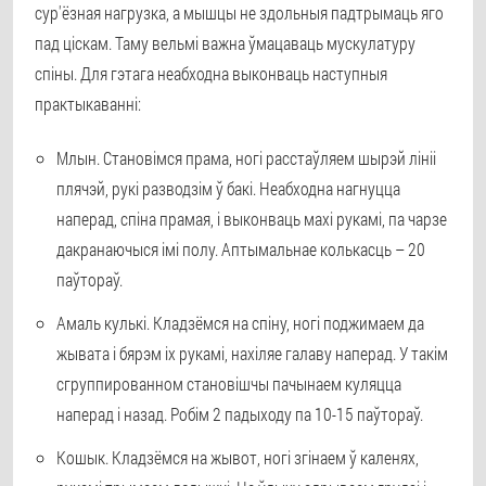
сур'ёзная нагрузка, а мышцы не здольныя падтрымаць яго
пад ціскам. Таму вельмі важна ўмацаваць мускулатуру
спіны. Для гэтага неабходна выконваць наступныя
практыкаванні:
Млын
. Становімся прама, ногі расстаўляем шырэй лініі
плячэй, рукі разводзім ў бакі. Неабходна нагнуцца
наперад, спіна прамая, і выконваць махі рукамі, па чарзе
дакранаючыся імі полу. Аптымальнае колькасць – 20
паўтораў.
Амаль кулькі
. Кладзёмся на спіну, ногі поджимаем да
жывата і бярэм іх рукамі, нахіляе галаву наперад. У такім
сгруппированном становішчы пачынаем куляцца
наперад і назад. Робім 2 падыходу па 10-15 паўтораў.
Кошык
. Кладзёмся на жывот, ногі згінаем ў каленях,