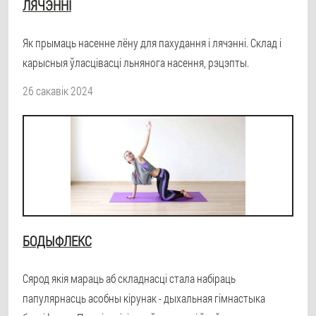
ЛЯЧЭННІ
Як прымаць насенне лёну для пахудання і лячэнні. Склад і
карысныя ўласцівасці льнянога насення, рэцэпты.
26 сакавік 2024
БОДЫФЛЕКС
Сярод якія мараць аб складнасці стала набіраць
папулярнасць асобны кірунак - дыхальная гімнастыка