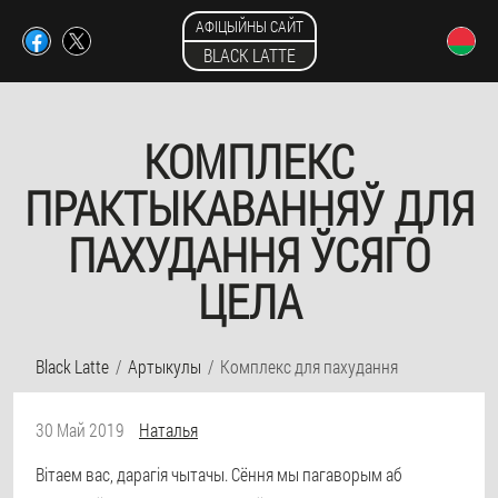
АФІЦЫЙНЫ САЙТ
BLACK LATTE
КОМПЛЕКС
ПРАКТЫКАВАННЯЎ ДЛЯ
ПАХУДАННЯ ЎСЯГО
ЦЕЛА
Black Latte
Артыкулы
Комплекс для пахудання
30 Май 2019
Наталья
Вітаем вас, дарагія чытачы. Сёння мы пагаворым аб