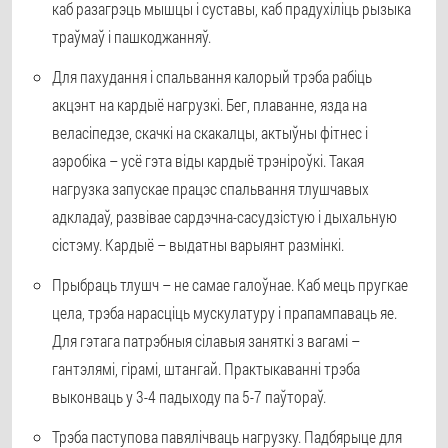
каб разагрэць мышцы і суставы, каб прадухіліць рызыка
траўмаў і пашкоджанняў.
Для пахудання і спальвання калорый трэба рабіць
акцэнт на кардыё нагрузкі. Бег, плаванне, язда на
веласіпедзе, скачкі на скакалцы, актыўны фітнес і
аэробіка – усё гэта віды кардыё трэніроўкі. Такая
нагрузка запускае працэс спальвання тлушчавых
адкладаў, развівае сардэчна-сасудзістую і дыхальную
сістэму. Кардыё – выдатны варыянт размінкі.
Прыбраць тлушч – не самае галоўнае. Каб мець пругкае
цела, трэба нарасціць мускулатуру і прапампаваць яе.
Для гэтага патрэбныя сілавыя заняткі з вагамі –
гантэлямі, гірамі, штангай. Практыкаванні трэба
выконваць у 3-4 падыходу па 5-7 паўтораў.
Трэба паступова павялічваць нагрузку. Падбярыце для