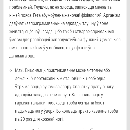
праблемнай. Тлушчы, як на злосць, запасяцца менавіта
ніжэй пояса. Гэта абумоўлена жаночай фізіялогіяй. Арганізм
дзяўчат «запраграмаваны» на адклады тлушчу ў зоне
жывата, сцёгнаў і ягадзіц, бо так ён стварае спрыяльныя
ўмовы для рэалізацыі рэпрадуктыўнай функцыі. Дамагчыся
змяншэння аб'ёмаў у вобласці нізу эфектыўна
дапамагаюць:
Махі
. Выконваць практыкаванне можна стоячы або
лежачы. У вертыкальным становішчы неабходна
ўтрымлівацца рукамі за апору. Спачатку правую нагу
адводзім назад, затым левую. Калі працаваць у
гарызантальнай плоскасці, трэба легчы на бок, і
падымаць нагу ўверх. Выконваць практыкаванне трэба
па 20 раз для кожнай ногі.