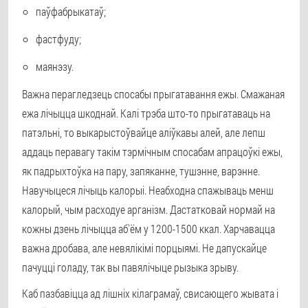
паўфабрыкатаў;
фастфуду;
маянэзу.
Важна перагледзець спосабы прыгатавання ежы. Смажаная
ежа лічыцца шкоднай. Калі трэба што-то прыгатаваць на
патэльні, то выкарыстоўвайце аліўкавы алей, але лепш
аддаць перавагу такім тэрмічным спосабам апрацоўкі ежы,
як падрыхтоўка на пару, запяканне, тушэнне, варэнне.
Навучыцеся лічыць калорыі. Неабходна спажываць менш
калорый, чым расходуе арганізм. Дастатковай нормай на
кожны дзень лічыцца аб'ём у 1200-1500 ккал. Харчавацца
важна дробава, але невялікімі порцыямі. Не дапускайце
пачуцці голаду, так вы павялічыце рызыка зрыву.
Каб пазбавіцца ад лішніх кілаграмаў, свисающего жывата і