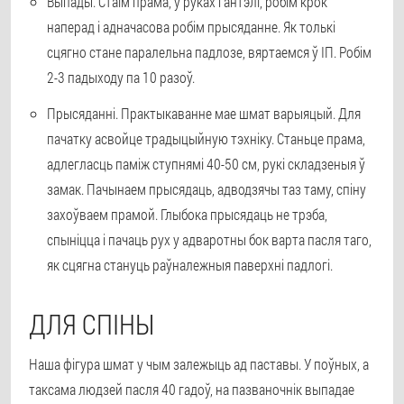
Выпады
. Стаім прама, у руках гантэлі, робім крок
наперад і адначасова робім прысяданне. Як толькі
сцягно стане паралельна падлозе, вяртаемся ў ІП. Робім
2-3 падыходу па 10 разоў.
Прысяданні
. Практыкаванне мае шмат варыяцый. Для
пачатку асвойце традыцыйную тэхніку. Станьце прама,
адлегласць паміж ступнямі 40-50 см, рукі складзеныя ў
замак. Пачынаем прысядаць, адводзячы таз таму, спіну
захоўваем прамой. Глыбока прысядаць не трэба,
спыніцца і пачаць рух у адваротны бок варта пасля таго,
як сцягна стануць раўналежныя паверхні падлогі.
ДЛЯ СПІНЫ
Наша фігура шмат у чым залежыць ад паставы. У поўных, а
таксама людзей пасля 40 гадоў, на пазваночнік выпадае