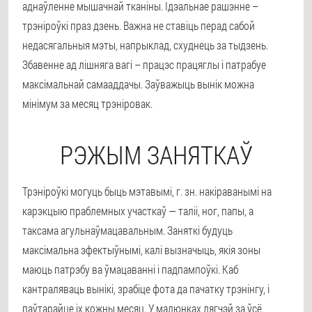
аднаўленне мышачнай тканіны. Ідэальнае рашэнне –
трэніроўкі праз дзень. Важна не ставіць перад сабой
недасягальныя мэты, напрыклад, схуднець за тыдзень.
Збавенне ад лішняга вагі – працэс працяглы і патрабуе
максімальнай самааддачы. Заўважыць вынік можна
мінімум за месяц трэніровак.
РЭЖЫМ ЗАНЯТКАЎ
Трэніроўкі могуць быць мэтавымі, г. зн. накіраванымі на
карэкцыю праблемных участкаў — таліі, ног, папы, а
таксама агульнаўмацавальным. Заняткі будуць
максімальна эфектыўнымі, калі вызначыць, якія зоны
маюць патрэбу ва ўмацаванні і падпампоўкі. Каб
кантраляваць вынікі, зрабіце фота да пачатку трэнінгу, і
паўтарайце іх кожны месяц. У малюнках лягчэй за ўсё