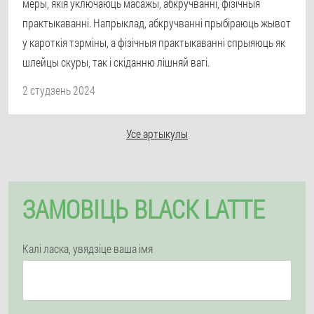
меры, якія ўключаюць масажы, абкручванні, фізічныя
практыкаванні. Напрыклад, абкручванні прыбіраюць жывот
у кароткія тэрміны, а фізічныя практыкаванні спрыяюць як
шлейцы скуры, так і скіданню лішняй вагі.
2 студзень 2024
Усе артыкулы
ЗАМОВІЦЬ BLACK LATTE
Калі ласка, увядзіце ваша імя