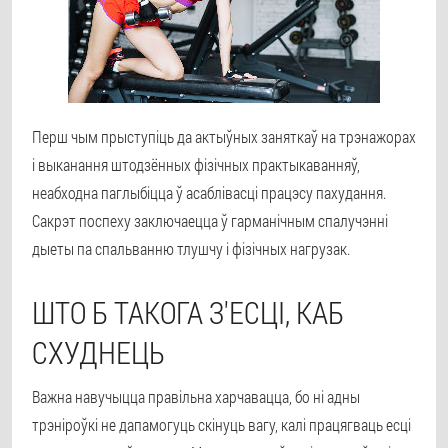
Перш чым прыступіць да актыўных заняткаў на трэнажорах
і выканання штодзённых фізічных практыкаванняў,
неабходна паглыбіцца ў асаблівасці працэсу пахудання.
Сакрэт поспеху заключаецца ў гарманічным спалучэнні
дыеты па спальванню тлушчу і фізічных нагрузак.
ШТО Б ТАКОГА З'ЕСЦІ, КАБ
СХУДНЕЦЬ
Важна навучыцца правільна харчавацца, бо ні адны
трэніроўкі не дапамогуць скінуць вагу, калі працягваць есці