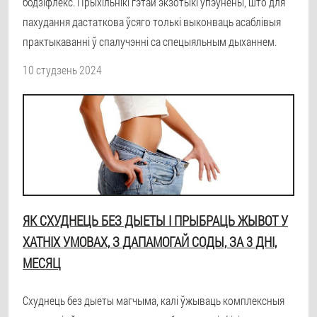
бодзіфлекс. Прыхільнікі гэтай экзотыкі ўпэўнены, што для
пахудання дастаткова ўсяго толькі выконваць асаблівыя
практыкаванні ў спалучэнні са спецыяльным дыханнем.
10 студзень 2024
ЯК СХУДНЕЦЬ БЕЗ ДЫЕТЫ І ПРЫБРАЦЬ ЖЫВОТ У
ХАТНІХ УМОВАХ, З ДАПАМОГАЙ СОДЫ, ЗА 3 ДНІ,
МЕСЯЦ
Схуднець без дыеты магчыма, калі ўжываць комплексныя