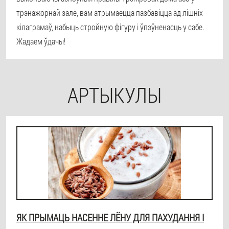
трэнажорнай зале, вам атрымаецца пазбавіцца ад лішніх
кілаграмаў, набыць стройную фігуру і ўпэўненасць у сабе.
Жадаем ўдачы!
АРТЫКУЛЫ
ЯК ПРЫМАЦЬ НАСЕННЕ ЛЁНУ ДЛЯ ПАХУДАННЯ І