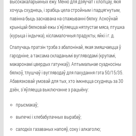
высокакаларыйных ежу. Меню для дзяўчат і хлопцаў, якія
хочуць схуднець, і зрабіць цела стройным і падцягнутым,
павінна быць заснавана на спажыванні бялку. Асноўнай
крыніцай бялковай ежы з'яўляецца нятлустае мяса, птушка
(курыца і індычка), кісламалочныя прадукты, яйкі і г. д.
Спалучаць пратэін трэба з абалонінай, якая змяшчаецца ў
гародніне, а таксама складанымі вугляводамі (крупамі,
макаронамі цвердых гатункаў). Аптымальнае суадносіны
бялкоў, тлушчаў і вугляводаў для пахудання гэта 50/15/35.
Абавязковай умовай для тых, хто імкнецца схуднець за 30
дзён, з'яўляецца выключэнне з рацыёну:
прысмакаў;
выпечкі і хлебабулачных вырабаў;
салодкіх газаваных напояў, соку і алкаголю;