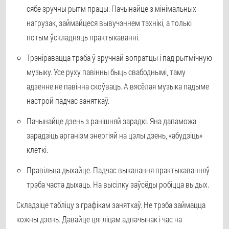
сябе зручны рытм працы. Пачынайце з мінімальных
нагрузак, займайцеся вывучэннем тэхнікі, а толькі
потым ўскладняць практыкаванні.
Трэніравацца трэба ў зручнай вопратцы і пад рытмічную
музыку. Усе руху павінны быць свабоднымі, таму
адзенне не павінна скоўваць. А вясёлая музыка падыме
настрой падчас заняткаў.
Пачынайце дзень з ранішняй зарадкі. Яна дапаможа
зарадзіць арганізм энергіяй на цэлы дзень, «абудзіць»
клеткі.
Правільна дыхайце. Падчас выканання практыкаванняў
трэба часта дыхаць. На высілку заўсёды робіцца выдых.
Складзіце табліцу з графікам заняткаў. Не трэба займацца
кожны дзень. Давайце цягліцам адпачынак і час на