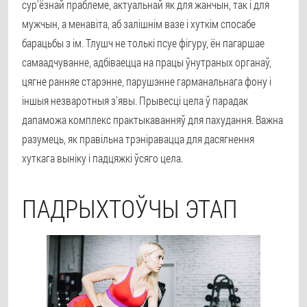
сур'ёзнай праблеме, актуальнай як для жанчын, так і для
мужчын, а менавіта, аб залішнім вазе і хуткім спосабе
барацьбы з ім. Тлушч не толькі псуе фігуру, ён пагаршае
самаадчуванне, адбіваецца на працы ўнутраных органаў,
цягне ранняе старэнне, парушэнне гарманальнага фону і
іншыя незваротныя з'явы. Прывесці цела ў парадак
дапаможа комплекс практыкаванняў для пахудання. Важна
разумець, як правільна трэніравацца для дасягнення
хуткага выніку і падцяжкі ўсяго цела.
ПАДРЫХТОЎЧЫ ЭТАП