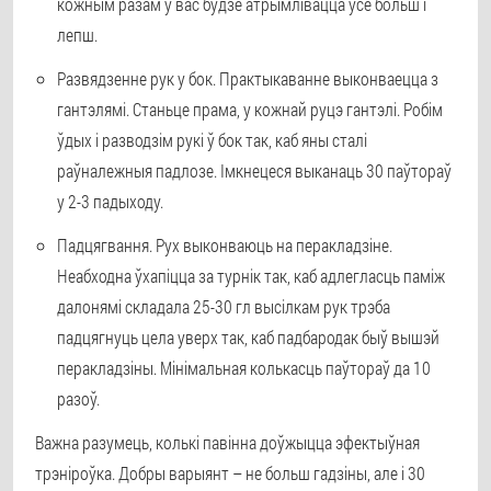
кожным разам у вас будзе атрымлівацца ўсё больш і
лепш.
Развядзенне рук у бок
. Практыкаванне выконваецца з
гантэлямі. Станьце прама, у кожнай руцэ гантэлі. Робім
ўдых і разводзім рукі ў бок так, каб яны сталі
раўналежныя падлозе. Імкнецеся выканаць 30 паўтораў
у 2-3 падыходу.
Падцягвання
. Рух выконваюць на перакладзіне.
Неабходна ўхапіцца за турнік так, каб адлегласць паміж
далонямі складала 25-30 гл высілкам рук трэба
падцягнуць цела уверх так, каб падбародак быў вышэй
перакладзіны. Мінімальная колькасць паўтораў да 10
разоў.
Важна разумець, колькі павінна доўжыцца эфектыўная
трэніроўка. Добры варыянт – не больш гадзіны, але і 30