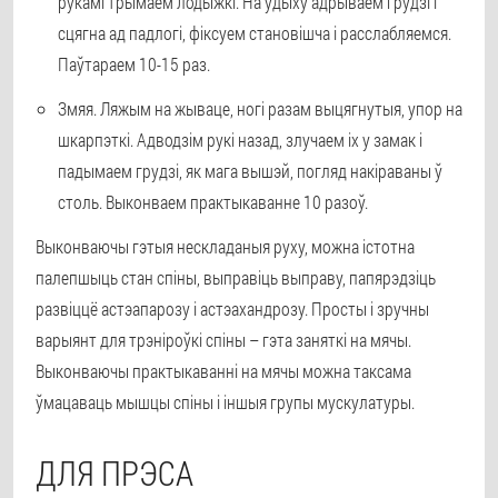
рукамі трымаем лодыжкі. На ўдыху адрываем грудзі і
сцягна ад падлогі, фіксуем становішча і расслабляемся.
Паўтараем 10-15 раз.
Змяя
. Ляжым на жываце, ногі разам выцягнутыя, упор на
шкарпэткі. Адводзім рукі назад, злучаем іх у замак і
падымаем грудзі, як мага вышэй, погляд накіраваны ў
столь. Выконваем практыкаванне 10 разоў.
Выконваючы гэтыя нескладаныя руху, можна істотна
палепшыць стан спіны, выправіць выправу, папярэдзіць
развіццё астэапарозу і астэахандрозу. Просты і зручны
варыянт для трэніроўкі спіны – гэта заняткі на мячы.
Выконваючы практыкаванні на мячы можна таксама
ўмацаваць мышцы спіны і іншыя групы мускулатуры.
ДЛЯ ПРЭСА