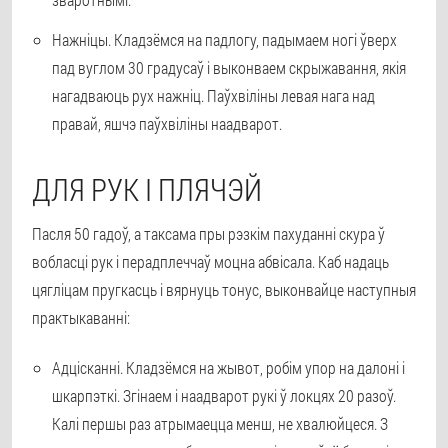
Нажніцы
. Кладзёмся на падлогу, падымаем ногі ўверх
пад вуглом 30 градусаў і выконваем скрыжавання, якія
нагадваюць рух нажніц. Паўхвіліны левая нага над
правай, яшчэ паўхвіліны наадварот.
ДЛЯ РУК І ПЛЯЧЭЙ
Пасля 50 гадоў, а таксама пры рэзкім пахуданні скура ў
вобласці рук і перадплеччаў моцна абвісала. Каб надаць
цягліцам пругкасць і вярнуць тонус, выконвайце наступныя
практыкаванні:
Адцісканні
. Кладзёмся на жывот, робім упор на далоні і
шкарпэткі. Згінаем і наадварот рукі ў локцях 20 разоў.
Калі першы раз атрымаецца менш, не хвалюйцеся. З