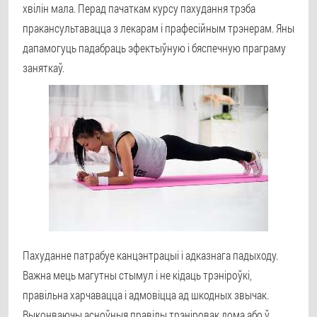
хвілін мала. Перад пачаткам курсу пахудання трэба
пракансультавацца з лекарам і прафесійным трэнерам. Яны
дапамогуць падабраць эфектыўную і бяспечную праграму
заняткаў.
Пахуданне патрабуе канцэнтрацыі і адказнага падыходу.
Важна мець магутны стымул і не кідаць трэніроўкі,
правільна харчавацца і адмовіцца ад шкодных звычак.
Выконваючы асноўныя правілы трэніровак дома або ў