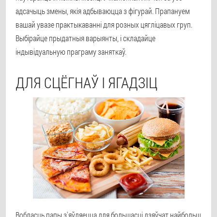
адсачыць змены, якія адбываюцца з фігурай. Прапануем
вашай увазе практыкаванні для розных цягліцавых груп.
Выбірайце прыдатныя варыянты, і складайце
індывідуальную праграму заняткаў.
ДЛЯ СЦЁГНАЎ І ЯГАДЗІЦ
Вобласць папы з'яўляецца для большасці дзяўчат найбольш