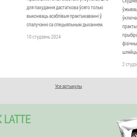
Схудне
для пахудання дастаткова ўсяго толькі
ўжывац
выконваць асаблівыя практыкаванні ў
ўключа
спалучэнні са спецыяльным дыханнем.
практы
прыбіра
10 студзень 2024
фізічн
шлейцы 
2 студ
Усе артыкулы
 LATTE