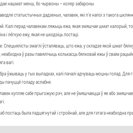
'ядае нашмат менш, бо чырвоны – колер забароны.
Паводле статыстычных дадзеных, чалавек, які п'е напоі з такога шклян
. Калі перад чалавекам ляжыць ежа, якая змяшчае шмат калорый, то 
на і лёгкую ежу, якая не шкодзіць постаці.
. Спецыялісты змаглі ўсталяваць, што ежа, у складзе якой шмат бялку
у, неабходна ў разы павялічыць колькасць бялковай ежы ў сваім рацыё
га вагі.
ра ўжываць у тых выпадках, калі пачалі адчуваць моцны голад. Для г
ды пачуццё голаду аслабне.
лавек купляе сабе прыгожую рэч, але не ўмяшчаецца ў яе або змяшчае
гі.
 каб постаць была падцягнутай і стройнай, але для гэтага неабходна п