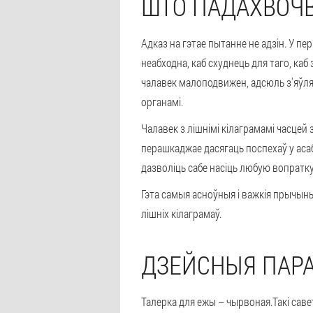
ШТО ПАДАХВОЧВ
Адказ на гэтае пытанне не адзін. У пе
неабходна, каб схуднець для таго, каб
чалавек малоподвижен, адсюль з'яўл
органамі.
Чалавек з лішнімі кілаграмамі часцей за
перашкаджае дасягаць поспехаў у асаб
дазволіць сабе насіць любую вопратку
Гэта самыя асноўныя і важкія прычыны 
лішніх кілаграмаў.
ДЗЕЙСНЫЯ ПАРА
Талерка для ежы – чырвоная.Такі савет