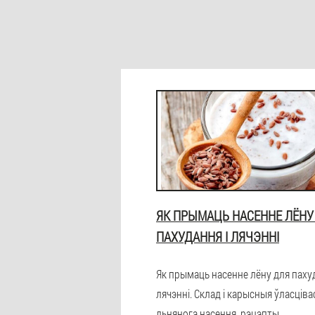
ЯК ПРЫМАЦЬ НАСЕННЕ ЛЁНУ
ПАХУДАННЯ І ЛЯЧЭННІ
Як прымаць насенне лёну для пахуд
лячэнні. Склад і карысныя ўласціва
льнянога насення, рэцэпты.