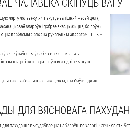
АЕ ЧАЛАВЕКА СКІНУЦЬ ВАГУ
ршую чаргу чалавеку, які пакутуе залішняй масай цела,
 захаваць сваё здароўе і добрае якасць жыцця, бо поўны
яюцца праблемы з апорна-рухальным апаратам і іншымі
 ўсё не ўпэўнены ў сабе і сваіх сілах, а гэта
істым жыцці і на працы. Поўныя людзі не могуць
.
для таго, каб заняцца сваім целам, і пазбаўляцца ад
ДЫ ДЛЯ ВЯСНОВАГА ПАХУДА
 для пахудання выбудоўваецца на ўзроўні псіхалогіі. Спецыялісты ўста