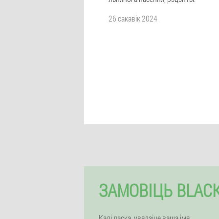
26 сакавік 2024
ЗАМОВІЦЬ BLACK
Калі ласка, увядзіце ваша імя