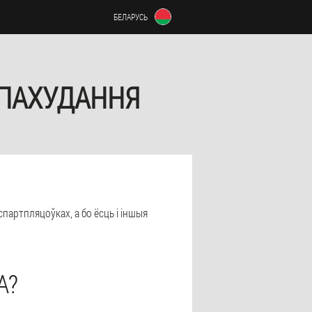
БЕЛАРУСЬ
 ПАХУДАННЯ
спартпляцоўках, а бо ёсць і іншыя
А?