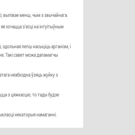
кі, выпівае менш, чым з звычайнага.
яе хочацца з'есці на інтуітыўным
, здольная лепш насыціць арганізм, і
не. Такі савет можа дапамагчы
этага неабходна ўзяць жуйку з
цца з цяжкасцю, то тады будзе
рыкласці некаторыя намаганні.