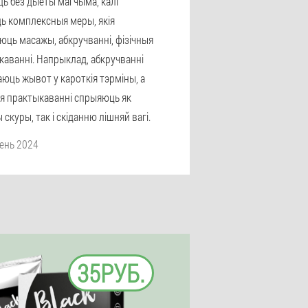
ць без дыеты магчыма, калі
ь комплексныя меры, якія
юць масажы, абкручванні, фізічныя
каванні. Напрыклад, абкручванні
юць жывот у кароткія тэрміны, а
ыя практыкаванні спрыяюць як
скуры, так і скіданню лішняй вагі.
зень 2024
35РУБ.