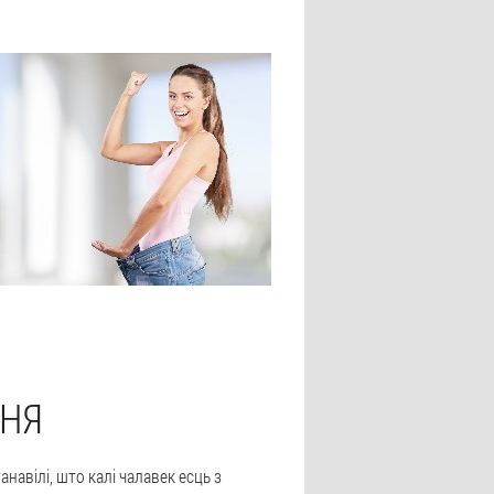
ННЯ
навілі, што калі чалавек есць з