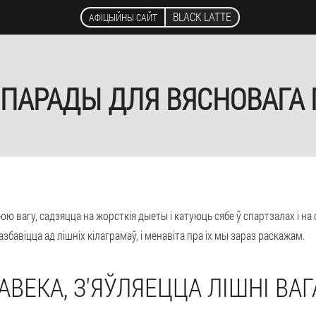
BLACK LATTE
АФІЦЫЙНЫ САЙТ
ПАРАДЫ ДЛЯ ВЯСНОВАГА
ю вагу, садзяцца на жорсткія дыеты і катуюць сябе ў спартзалах і на 
бавіцца ад лішніх кілаграмаў, і менавіта пра іх мы зараз раскажам.
АВЕКА, З'ЯЎЛЯЕЦЦА ЛІШНІ ВАГ