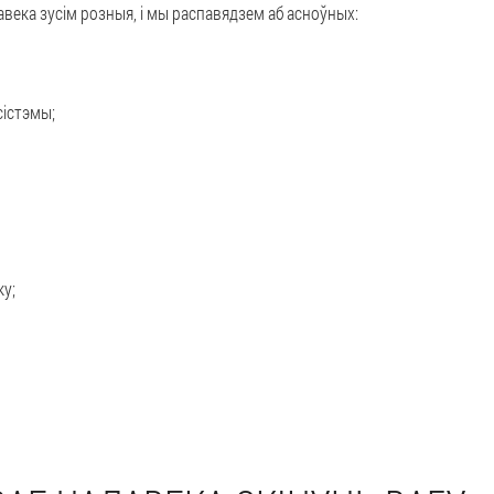
авека зусім розныя, і мы распавядзем аб асноўных:
сістэмы;
ку;