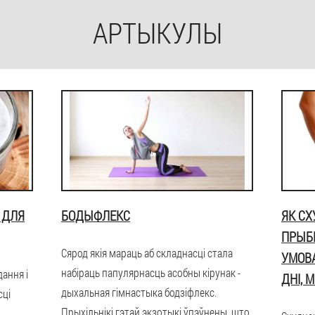
АРТЫКУЛЫ
 ДЛЯ
БОДЫФЛЕКС
ЯК СХ
ПРЫБР
Сярод якія мараць аб складнасці стала
УМОВА
набіраць папулярнасць асобны кірунак -
ання і
ДНІ, 
дыхальная гімнастыка бодзіфлекс.
сці
Прыхільнікі гэтай экзотыкі ўпэўнены, што