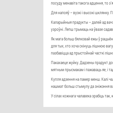
посуду менавіта такога адцення, то з
Для напояў – вузкі і высокі шклянку. 
Каларыйныя прадукты – далей ад вачэй
узроўні. Лепш трымаць на ўвазе садаві
Як мага больш бялковай ежы ў рацыёне
для тых, хто хоча скінуць лішнюю ваг
пазбавіцца ад прыстойнай часткі лішня
Пакахаеце жуйку. Дадзены прадукт доб
мятным прысмакам і пажаваць яе, і та
Купля адзення на памер менш. Калі ча
нашмат больш стымулу да зніжэння ва
У сілах кожнага чалавека зрабіць так,