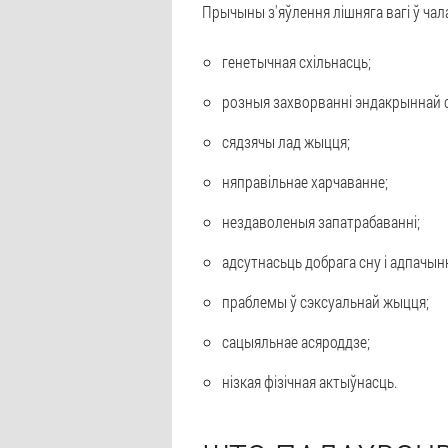
Прычыны з'яўлення лішняга вагі ў чал
генетычная схільнасць;
розныя захворванні эндакрыннай 
сядзячы лад жыцця;
няправільнае харчаванне;
нездаволеныя запатрабаванні;
адсутнасьць добрага сну і адпачын
праблемы ў сэксуальнай жыцця;
сацыяльнае асяроддзе;
нізкая фізічная актыўнасць.