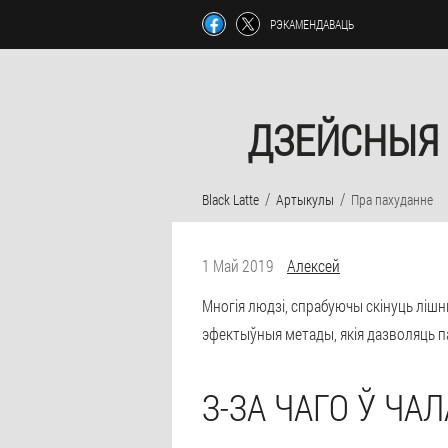
РЭКАМЕНДАВАЦЬ
ДЗЕЙСНЫЯ 
Black Latte
Артыкулы
Пра пахуданне
1 Май 2019
Алексей
Многія людзі, спрабуючы скінуць лішню
эфектыўныя метады, якія дазволяць паз
З-ЗА ЧАГО Ў ЧАЛ