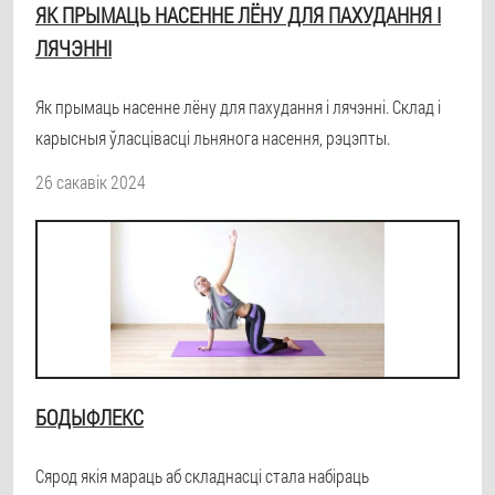
ЯК ПРЫМАЦЬ НАСЕННЕ ЛЁНУ ДЛЯ ПАХУДАННЯ І
ЛЯЧЭННІ
Як прымаць насенне лёну для пахудання і лячэнні. Склад і
карысныя ўласцівасці льнянога насення, рэцэпты.
26 сакавік 2024
БОДЫФЛЕКС
Сярод якія мараць аб складнасці стала набіраць