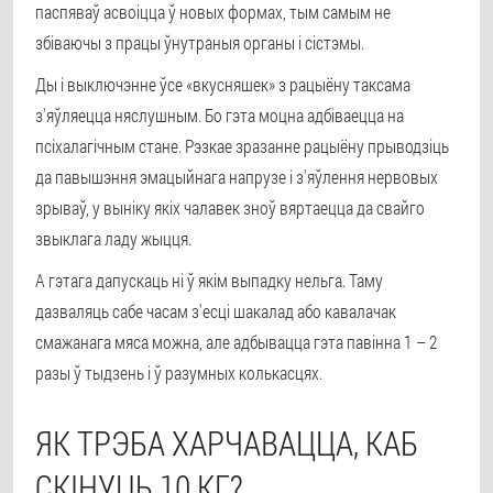
паспяваў асвоіцца ў новых формах, тым самым не
збіваючы з працы ўнутраныя органы і сістэмы.
Ды і выключэнне ўсе «вкусняшек» з рацыёну таксама
з'яўляецца няслушным. Бо гэта моцна адбіваецца на
псіхалагічным стане. Рэзкае зразанне рацыёну прыводзіць
да павышэння эмацыйнага напрузе і з'яўлення нервовых
зрываў, у выніку якіх чалавек зноў вяртаецца да свайго
звыклага ладу жыцця.
А гэтага дапускаць ні ў якім выпадку нельга. Таму
дазваляць сабе часам з'есці шакалад або кавалачак
смажанага мяса можна, але адбывацца гэта павінна 1 – 2
разы ў тыдзень і ў разумных колькасцях.
ЯК ТРЭБА ХАРЧАВАЦЦА, КАБ
СКІНУЦЬ 10 КГ?