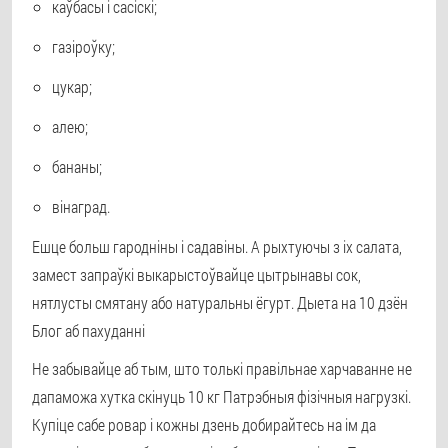
каўбасы і сасіскі;
газіроўку;
цукар;
алею;
бананы;
вінаград.
Ешце больш гародніны і садавіны. А рыхтуючы з іх салата,
замест запраўкі выкарыстоўвайце цытрынавы сок,
нятлусты смятану або натуральны ёгурт. Дыета на 10 дзён
Блог аб пахуданні
Не забывайце аб тым, што толькі правільнае харчаванне не
дапаможа хутка скінуць 10 кг Патрэбныя фізічныя нагрузкі.
Купіце сабе ровар і кожны дзень добирайтесь на ім да