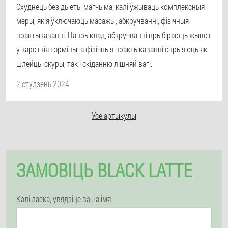
Схуднець без дыеты магчыма, калі ўжываць комплексныя
меры, якія ўключаюць масажы, абкручванні, фізічныя
практыкаванні. Напрыклад, абкручванні прыбіраюць жывот
у кароткія тэрміны, а фізічныя практыкаванні спрыяюць як
шлейцы скуры, так і скіданню лішняй вагі.
2 студзень 2024
Усе артыкулы
ЗАМОВІЦЬ BLACK LATTE
Калі ласка, увядзіце ваша імя