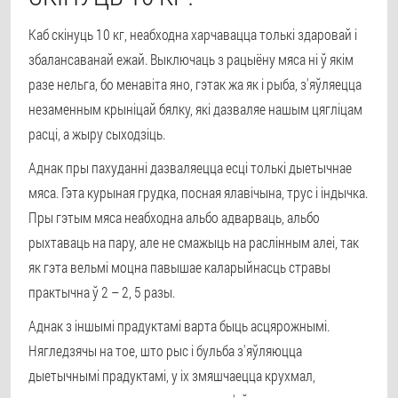
Каб скінуць 10 кг, неабходна харчавацца толькі здаровай і
збалансаванай ежай. Выключаць з рацыёну мяса ні ў якім
разе нельга, бо менавіта яно, гэтак жа як і рыба, з'яўляецца
незаменным крыніцай бялку, які дазваляе нашым цягліцам
расці, а жыру сыходзіць.
Аднак пры пахуданні дазваляецца есці толькі дыетычнае
мяса. Гэта курыная грудка, посная ялавічына, трус і індычка.
Пры гэтым мяса неабходна альбо адварваць, альбо
рыхтаваць на пару, але не смажыць на раслінным алеі, так
як гэта вельмі моцна павышае каларыйнасць стравы
практычна ў 2 – 2, 5 разы.
Аднак з іншымі прадуктамі варта быць асцярожнымі.
Нягледзячы на тое, што рыс і бульба з'яўляюцца
дыетычнымі прадуктамі, у іх змяшчаецца крухмал,