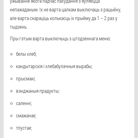
ужыванне якога падчас пахудання з'яўляецца
непажаданым. Іх не варта цалкам выключаць з рацыёну,
але варта скараціць колькасць іх прыёму да 1 – 2 раз у
тыдзень.
Пры гэтым варта выключыць з штодзеннага меню:
белы хлеб;
кандытарскія і хлебабулачныя вырабы;
прысмакі;
вэнджаныя прадукты;
саленні;
смажанае;
тлустае;