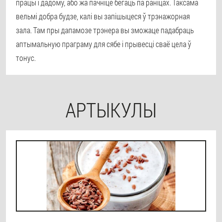
працы і дадому, або жа пачніце бегаць па раніцах. Таксама
вельмі добра будзе, калі вы запішыцеся ў трэнажорная
зала. Там пры дапамозе трэнера вы зможаце падабраць
аптымальную праграму для сябе і прывесці сваё цела ў
тонус.
АРТЫКУЛЫ