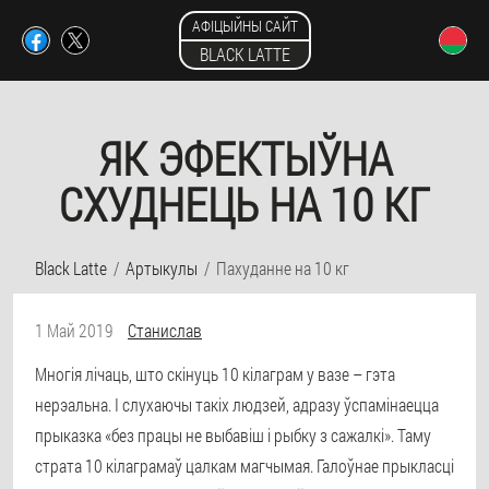
АФІЦЫЙНЫ САЙТ
BLACK LATTE
ЯК ЭФЕКТЫЎНА
СХУДНЕЦЬ НА 10 КГ
Black Latte
Артыкулы
Пахуданне на 10 кг
1 Май 2019
Станислав
Многія лічаць, што скінуць 10 кілаграм у вазе – гэта
нерэальна. І слухаючы такіх людзей, адразу ўспамінаецца
прыказка «без працы не выбавіш і рыбку з сажалкі». Таму
страта 10 кілаграмаў цалкам магчымая. Галоўнае прыкласці