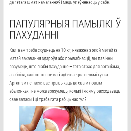
да гэтага шмат намаганняў і мець упэўненасць у сабе.
ПАПУЛЯРНЫЯ ПАМЫЛКІ Ў
ПАХУДАННІ
Калі вам трэба схуднець на 10 кг, няважна з якой мэтай (з
мэтай захавання здароўя або прывабнасці), вы павінны
разумець, што любы пахуданне – гэта стрэс для арганізма,
асабліва, калі зніжэнне вагі адбываецца вельмі хутка.
Арганізм не паспявае прывыкаць да сваім новым
абалонках і не можа зразумець, колькі і як яму расходаваць
свае запасы і ці трэба гэта рабіць наогул?