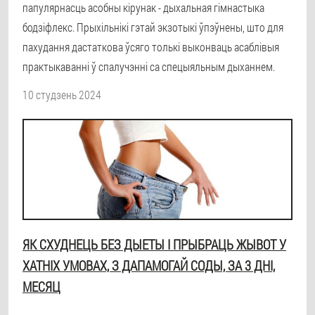
папулярнасць асобны кірунак - дыхальная гімнастыка
бодзіфлекс. Прыхільнікі гэтай экзотыкі ўпэўнены, што для
пахудання дастаткова ўсяго толькі выконваць асаблівыя
практыкаванні ў спалучэнні са спецыяльным дыханнем.
10 студзень 2024
ЯК СХУДНЕЦЬ БЕЗ ДЫЕТЫ І ПРЫБРАЦЬ ЖЫВОТ У
ХАТНІХ УМОВАХ, З ДАПАМОГАЙ СОДЫ, ЗА 3 ДНІ,
МЕСЯЦ