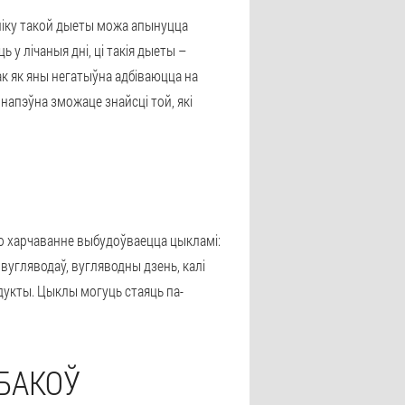
ыніку такой дыеты можа апынуцца
 у лічаныя дні, ці такія дыеты –
ак як яны негатыўна адбіваюцца на
напэўна зможаце знайсці той, які
то харчаванне выбудоўваецца цыкламі:
 вугляводаў, вугляводны дзень, калі
адукты. Цыклы могуць стаяць па-
БАКОЎ