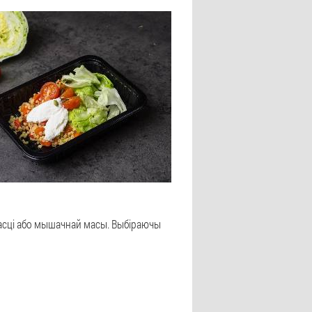
дкасці або мышачнай масы. Выбіраючы