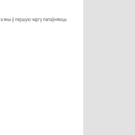
іта яны ў першую чаргу папаўняюць