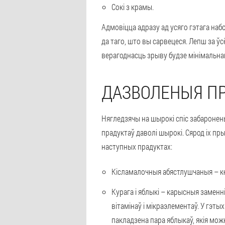
Сокі з крамы.
Адмовіцца адразу ад усяго гэтага набо
да таго, што вы сарвецеся. Лепш за ў
верагоднасць зрыву будзе мінімальна
ДАЗВОЛЕНЫЯ П
Нягледзячы на шырокі спіс забаронен
прадуктаў даволі шырокі. Сярод іх п
наступных прадуктах:
Кісламалочныя абястлушчаныя – ке
Курага і яблыкі – карысныя заменн
вітамінаў і мікраэлементаў. У гэт
пакладзена пара яблыкаў, якія можн