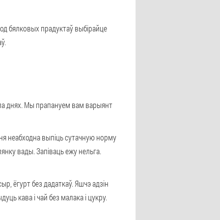
ярод бялковых прадуктаў выбірайце
ў.
па днях. Мы прапануем вам варыянт
 дня неабходна выпіць сутачную норму
янку вады. Запіваць ежу нельга.
ыр, ёгурт без дадаткаў. Яшчэ адзін
ць кава і чай без малака і цукру.