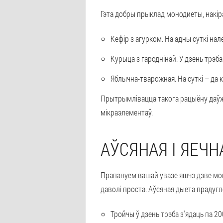
Гэта добры прыклад монодиеты, накі
Кефір з агурком. На адны суткі нал
Курыца з гароднінай. У дзень трэба 
Яблычна-тварожная. На суткі – да к
Прытрымлівацца такога рацыёну даўжэ
мікраэлементаў.
АЎСЯНАЯ І ЯЕЧН
Прапануем вашай увазе яшчэ дзве моно
даволі проста. Аўсяная дыета прадуг
Тройчы ў дзень трэба з'ядаць па 20