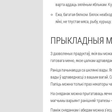
варта аддаць зялёным яблыкам. Кур
Ежа, багатая бялком. Бялок неабхо
яйкі, не тлустае мяса, рыбу, курыц
ПРЫКЛАДНЫЯ 
З дазволеных прадуктаў, якія вы мож
гатовага меню, якое цалкам адпавяда
Раніца пачынаецца са шклянкі вады. Я
вады ў адпаведнасці з вашым вагай. С
Папіць можна толькі праз некаторы ча
На сняданак можна прыгатаваць яечню 
магчымы варыянт ранішняй трапезы – 2
Паміж сняданкам і абедам можна з'есці