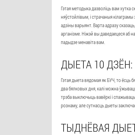
Гэтая методыка дазволіць вам хутка с
няўстойлівым, і страчаныя кілаграмы з
адзіны варыянт. Варта адразу сказаць
арганізме. Ніжэй вы даведаецеся аб н
падыдзе менавіта вам.
ДЫЕТА 10 ДЗЁН: 
Гэтая дыета вядомая як БУЧ, то ёсць 
два бялковых дня, калі можна ўжываць
трэба выключыць вавёркі і спажываць 
рознаму, але сутнасць дыеты заключае
ТЫДНЁВАЯ ДЫЕТ