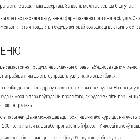
ага стане выдатным дэсертам. За дзень можна з'есці да 6 штучак.
дны для паспяховага пахудання і фарміравання прыгожага сілуэту. С
у. Менавіта гэтыя прадукты і будуць асновай большасці дыетычных стра
МЕНЮ
аце самастойна прыдумляць смачныя стравы, аб'ядноўваць іх у меню 
е патрабаванням дыеты супраць тлушчу на жываце і баках.
го неабходна выпіць адразу пасля таго, як вы прачнуліся. На працягу
недаць можна праз паўгадзіны пасля таго, як будзе выпіты першы шкл
с пасля трапезы.
з пары яек. Да яе можна дадаць трохі індычкі або курыцы, нятлусты с
00 гр. грачанай кашы або пропаренный фасолі. У якасці напояў падыду
 зялёнае яблык, выпіць трохі кефіру 0% тлустасці або ёгурта