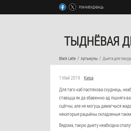
РЭКАМЕНДАВАЦЬ
ТЫДНЁВАЯ Д
Black Latte
Артыкулы
Дыета для пахуд
1 Май 2019
Кира
Для таго каб паспяхова схуднець, неа
ставіцца як да збавенню ад лішняга в
сцёгны, але не могуць дамагчыся жада
некаторыя рацыёны складзеныя такім 
Вядома, такую дыету неабходна спалу