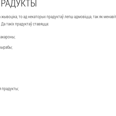
ПРАДУКТЫ
а жывоціка, то ад некаторых прадуктаў лепш адмовіцца, так як менав
Да такіх прадуктаў ставяцца:
макароны;
 вырабы;
 прадукты;