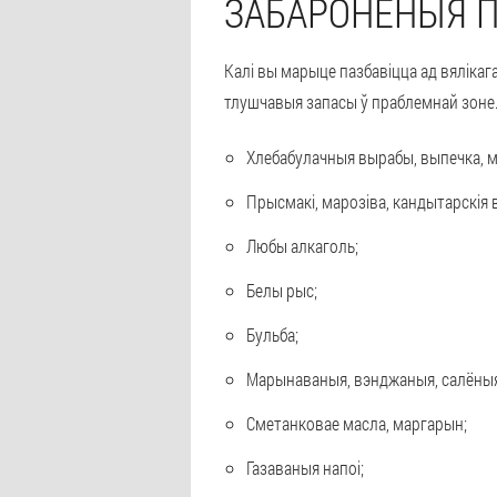
ЗАБАРОНЕНЫЯ 
Калі вы марыце пазбавіцца ад вялікаг
тлушчавыя запасы ў праблемнай зоне. 
Хлебабулачныя вырабы, выпечка, 
Прысмакі, марозіва, кандытарскія
Любы алкаголь;
Белы рыс;
Бульба;
Марынаваныя, вэнджаныя, салёныя
Сметанковае масла, маргарын;
Газаваныя напоі;