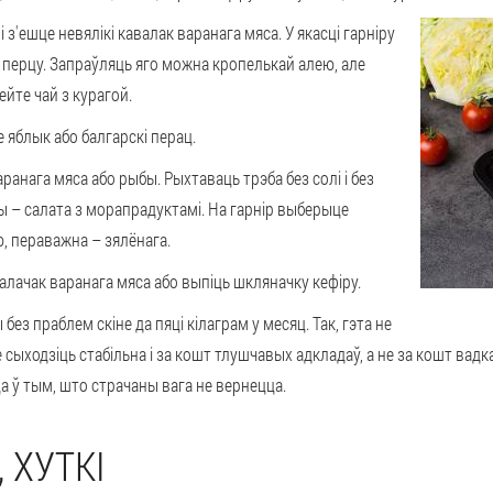
 з'ешце невялікі кавалак варанага мяса. У якасці гарніру
, перцу. Запраўляць яго можна кропелькай алею, але
ейте чай з курагой.
 яблык або балгарскі перац.
ранага мяса або рыбы. Рыхтаваць трэба без солі і без
ы – салата з морапрадуктамі. На гарнір выберыце
, пераважна – зялёнага.
алачак варанага мяса або выпіць шкляначку кефіру.
з праблем скіне да пяці кілаграм у месяц. Так, гэта не
зе сыходзіць стабільна і за кошт тлушчавых адкладаў, а не за кошт ва
а ў тым, што страчаны вага не вернецца.
 ХУТКІ