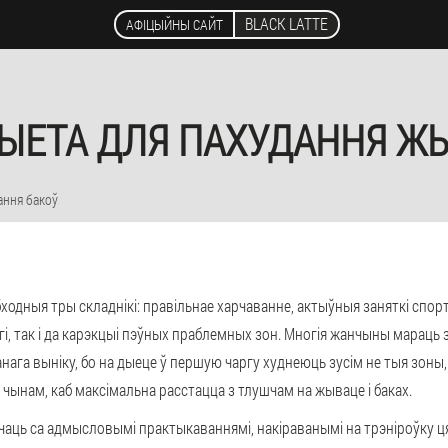
BLACK LATTE
АФІЦЫЙНЫ САЙТ
ЫЕТА ДЛЯ ПАХУДАННЯ ЖЫВ
ання бакоў
бходныя тры складнікі: правільнае харчаванне, актыўныя заняткі спор
агі, так і да карэкцыі пэўных праблемных зон. Многія жанчыны мараць
нага выніку, бо на дыеце ў першую чаргу худнеюць зусім не тыя зоны, 
чынам, каб максімальна расстацца з тлушчам на жываце і баках.
чаць са адмысловымі практыкаваннямі, накіраванымі на трэніроўку ц