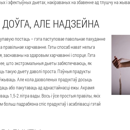
х і эфектыўных дыетах, накіраваных на збавенне ад тлушчу на жываце
 ДОЎГА, АЛЕ НАДЗЕЙНА
упавую постаць – гэта паступовае павольнае пахуданне
а правільнае харчаванне. Гэты спосаб нават нельга
я, заснаваны на здаровым харчаванні і спорце. Гэта
ее, што экстрэмальныя дыеты забяспечваюць, як
аць такую дыету даволі проста. Пэўныя прадукты
а ўжываць. Але кола дазволеных прадуктаў досыць
даць або пакутаваць ад аднастайнасці ежы. Акрамя
ць 1,5-2 літра вады. Вось і ўсе простыя правілы, якіх
 больш падрабязна спіс прадуктаў і асаблівасці гэтай