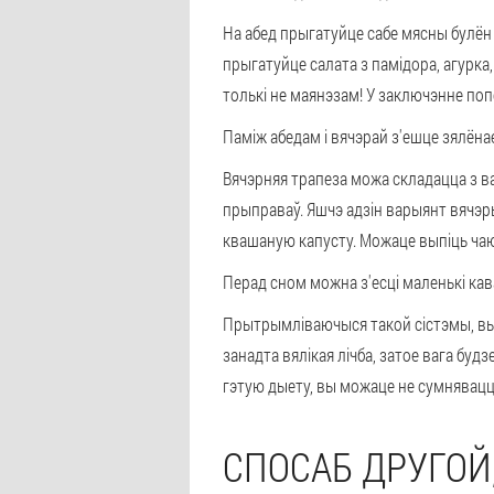
На абед прыгатуйце сабе мясны булён і
прыгатуйце салата з памідора, агурка
толькі не маянэзам! У заключэнне поп
Паміж абедам і вячэрай з'ешце зялёнае
Вячэрняя трапеза можа складацца з ва
прыправаў. Яшчэ адзін варыянт вячэр
квашаную капусту. Можаце выпіць чаю
Перад сном можна з'есці маленькі кав
Прытрымліваючыся такой сістэмы, вы бе
занадта вялікая лічба, затое вага буд
гэтую дыету, вы можаце не сумнявацц
СПОСАБ ДРУГОЙ,