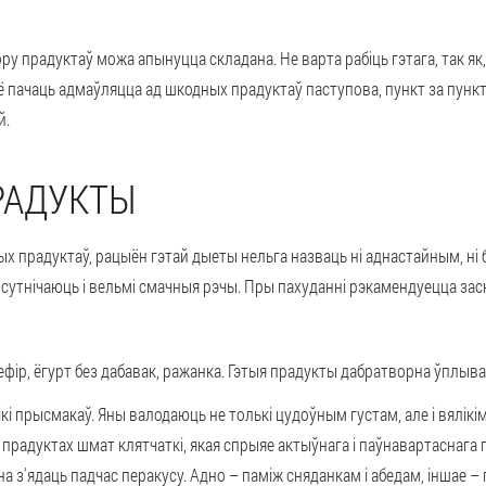
ру прадуктаў можа апынуцца складана. Не варта рабіць гэтага, так як,
сё пачаць адмаўляцца ад шкодных прадуктаў паступова, пункт за пункт
й.
РАДУКТЫ
ых прадуктаў, рацыён гэтай дыеты нельга назваць ні аднастайным, н
рысутнічаюць і вельмі смачныя рэчы. Пры пахуданні рэкамендуецца з
фір, ёгурт без дабавак, ражанка. Гэтыя прадукты дабратворна ўплы
ікі прысмакаў. Яны валодаюць не толькі цудоўным густам, але і вялік
ых прадуктах шмат клятчаткі, якая спрыяе актыўнага і паўнавартаснаг
а з'ядаць падчас перакусу. Адно – паміж сняданкам і абедам, іншае – 