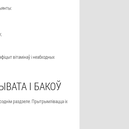
ыянты:
;
фіцыт вітамінаў і неабходных
ЫВАТА І БАКОЎ
пярэднім раздзеле. Прытрымлівацца іх