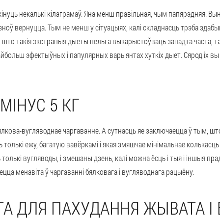
кінуць некалькі кілаграмаў. Яна менш правільная, чым папярэдняя. В
ноў вернуцца. Тым не менш у сітуацыях, калі складнасць трэба здабыць
, што такія экстраныя дыеты нельга выкарыстоўваць занадта часта, т
айбольш эфектыўных і папулярных варыянтах хуткіх дыет. Сярод іх вы 
МІНУС 5 КГ
бялкова-вугляводнае чаргаванне. А сутнасць яе заключаецца ў тым, ш
 толькі ежу, багатую вавёркамі і якая змяшчае мінімальнае колькасць
толькі вугляводы, і змешаны дзень, калі можна ёсць і тыя і іншыя пр
цца менавіта ў чаргаванні бялковага і вугляводнага рацыёну.
А ДЛЯ ПАХУДАННЯ ЖЫВАТА І 