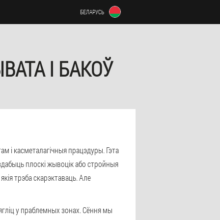
БЕЛАРУСЬ
АТА І БАКОЎ
там і касметалагічныя працэдуры. Гэта
 здабыць плоскі жывоцік або стройныя
якія трэба скарэктаваць. Але
ягліц у праблемных зонах. Сёння мы