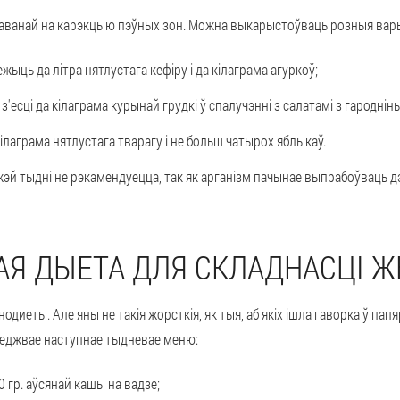
раванай на карэкцыю пэўных зон. Можна выкарыстоўваць розныя вар
ежыць да літра нятлустага кефіру і да кілаграма агуркоў;
з'есці да кілаграма курынай грудкі ў спалучэнні з салатамі з гародніны
ілаграма нятлустага тварагу і не больш чатырох яблыкаў.
й тыдні не рэкамендуецца, так як арганізм пачынае выпрабоўваць дэ
АЯ ДЫЕТА ДЛЯ СКЛАДНАСЦІ Ж
диеты. Але яны не такія жорсткія, як тыя, аб якіх ішла гаворка ў па
леджвае наступнае тыдневае меню:
0 гр. аўсянай кашы на вадзе;