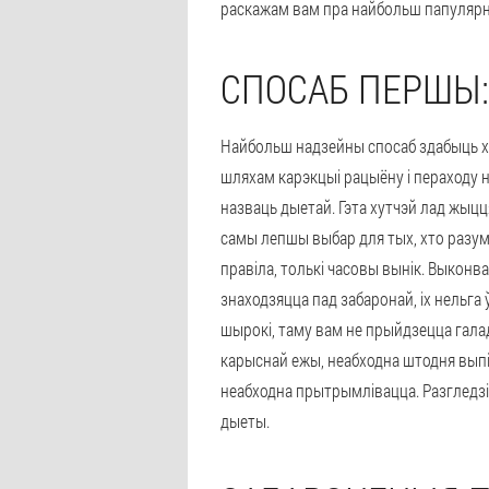
раскажам вам пра найбольш папулярны
СПОСАБ ПЕРШЫ:
Найбольш надзейны спосаб здабыць х
шляхам карэкцыі рацыёну і пераходу н
назваць дыетай. Гэта хутчэй лад жыцц
самы лепшы выбар для тых, хто разум
правіла, толькі часовы вынік. Выконв
знаходзяцца пад забаронай, іх нельг
шырокі, таму вам не прыйдзецца гала
карыснай ежы, неабходна штодня выпіва
неабходна прытрымлівацца. Разгледзім
дыеты.