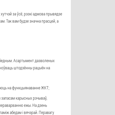
 хутчэй за ўсё, рэзкі адмова прывядзе
ам. Так вам будзе значна прасцей, а
і бедным. Асартымент дазволеных
асноўваць штодзённы рацыён на
ваюць на функцыянаванне ЖКТ;
ім запасам карысных рэчываў,
а пераварванню ежы. На дзень
паміж абедам і вячэрай. Перавагу