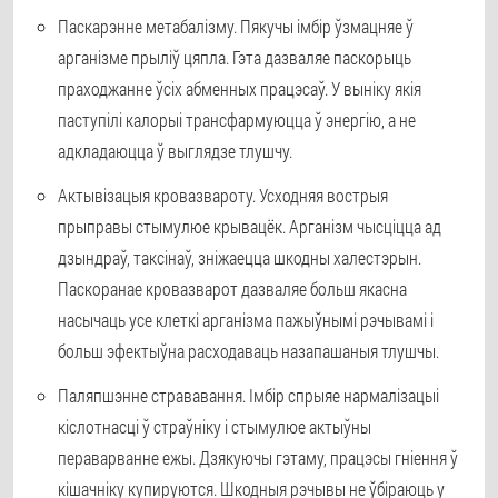
Паскарэнне метабалізму. Пякучы імбір ўзмацняе ў
арганізме прыліў цяпла. Гэта дазваляе паскорыць
праходжанне ўсіх абменных працэсаў. У выніку якія
паступілі калорыі трансфармуюцца ў энергію, а не
адкладаюцца ў выглядзе тлушчу.
Актывізацыя кровазвароту. Усходняя вострыя
прыправы стымулюе крывацёк. Арганізм чысціцца ад
дзындраў, таксінаў, зніжаецца шкодны халестэрын.
Паскоранае кровазварот дазваляе больш якасна
насычаць усе клеткі арганізма пажыўнымі рэчывамі і
больш эфектыўна расходаваць назапашаныя тлушчы.
Паляпшэнне стрававання. Імбір спрыяе нармалізацыі
кіслотнасці ў страўніку і стымулюе актыўны
пераварванне ежы. Дзякуючы гэтаму, працэсы гніення ў
кішачніку купируются. Шкодныя рэчывы не ўбіраюць у