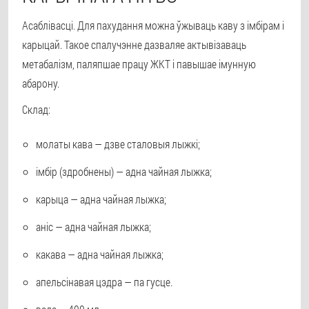
Асаблівасці. Для пахудання можна ўжываць каву з імбірам і
карыцай. Такое спалучэнне дазваляе актывізаваць
метабалізм, паляпшае працу ЖКТ і павышае імунную
абарону.
Склад:
молаты кава — дзве сталовыя лыжкі;
імбір (здробнены) — адна чайная лыжка;
карыца — адна чайная лыжка;
аніс — адна чайная лыжка;
какава — адна чайная лыжка;
апельсінавая цэдра — па гусце.