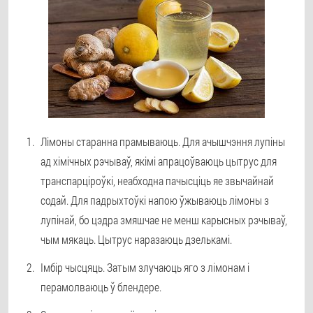
Лімоны старанна прамываюць. Для ачышчэння лупіны
ад хімічных рэчываў, якімі апрацоўваюць цытрус для
транспарціроўкі, неабходна пачысціць яе звычайнай
содай. Для падрыхтоўкі напою ўжываюць лімоны з
лупінай, бо цэдра змяшчае не менш карысных рэчываў,
чым мякаць. Цытрус наразаюць дзелькамі.
Імбір чысцяць. Затым злучаюць яго з лімонам і
перамолваюць ў блендере.