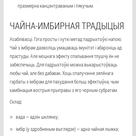
празмерна канцэнтраваным і пякучым.
ЧАЙНА-ИМБИРНАЯ ТРАДЫЦЫЯ
Асаблівасці. Гэта просты і хуткі метад падрыхтоўкі напою.
Чай з імбірам дазволіць умацаваць імунітэт і абароніць ад
прастуды. Але моцнага эфекту спальвання тлушчу ён не
забяспечыць. Для падрыхтоўкі можна выкарыстоўваць
любы чай, але без дабавак. Хоць спалучэнне зялёнага
гарбаты з імбірам для пахудання больш эфектыўна, чым
камбінацыя вострыя прыправы з яго чорным субратам.
Склад:
вада — адзін шклянку;
імбір (у здробненым выглядзе) — адна чайная лыжка;