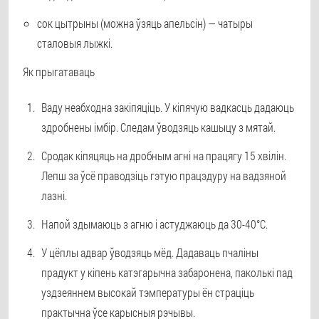
сок цытрыны (можна ўзяць апельсін) — чатыры
сталовыя лыжкі.
Як прыгатаваць
Ваду неабходна закіпяціць. У кіпячую вадкасць дадаюць
здробнены імбір. Следам ўводзяць кашыцу з мятай.
Сродак кіпяцяць на дробным агні на працягу 15 хвілін.
Лепш за ўсё праводзіць гэтую працэдуру на вадзяной
лазні.
Напой здымаюць з агню і астуджаюць да 30-40°C.
У цёплы адвар ўводзяць мёд. Дадаваць пчаліны
прадукт у кіпень катэгарычна забаронена, паколькі пад
уздзеяннем высокай тэмпературы ён страціць
практычна ўсе карысныя рэчывы.