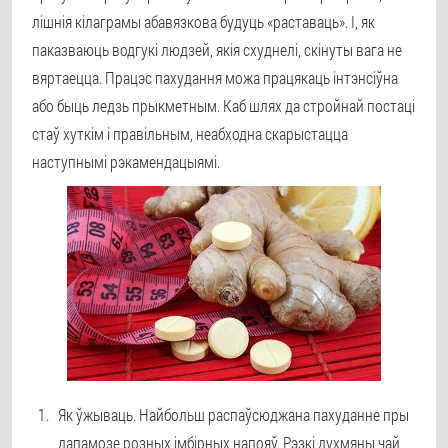
лішнія кілаграмы абавязкова будуць «раставаць». І, як
паказваюць водгукі людзей, якія схуднелі, скінуты вага не
вяртаецца. Працэс пахудання можа працякаць інтэнсіўна
або быць ледзь прыкметным. Каб шлях да стройнай постаці
стаў хуткім і правільным, неабходна скарыстацца
наступнымі рэкамендацыямі.
Як ўжываць. Найбольш распаўсюджана пахуданне пры
дапамозе розных імбірных напояў. Рэзкі духмяны чай