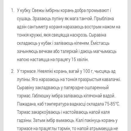
У кубку. Свежы імбірны корань добра промывают і
сушаць. Зразаюць лупіну як мага танчэй. Прыблізна
адзін сантыметр кораня наразаюць вострым нажом на
тонкія кружкі, якія свецяцца наскрозь. Сыравіна
складаюць у кубак і заліваюць кіпенем. Ёмістасць
зачыняюць вечкам або талеркай і даюць магчымасць
напою настаяцца на працягу 15 хвілін.
У тэрмасе. Невялікі корань, вагай у 100 г, чысцяць ад
лупіны. Яго наразаюць на тонкія празрыстыя кавалачкі.
Сыравіну закладваюць у папярэдне ошпаренный
тэрмас. Габлюшку імбіра заліваюць кіпячонай вадой.
Пажадана, каб тэмпература вадкасці складала 75-85°C.
Тэрмас закаркоўваюць і настойваюць напой каля
гадзіны. Затым імбір вымаюць. Калі пакінуць корань у
тэрмасе на працяглы тэрмін, то напой атрымаецца не