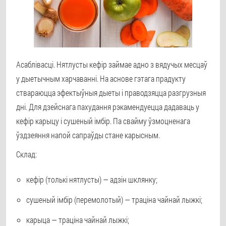
Асаблівасці. Нятлусты кефір займае адно з вядучых месцаў
у дыетычным харчаванні. На аснове гэтага прадукту
ствараюцца эфектыўныя дыеты і праводзяцца разгрузныя
дні. Для дзейснага пахудання рэкамендуецца дадаваць у
кефір карыцу і сушеный імбір. Па свайму ўзмоцненага
ўздзеяння напой сапраўды стане карысным.
Склад:
кефір (толькі нятлусты) — адзін шклянку;
сушеный імбір (перемолотый) — траціна чайнай лыжкі;
карыца — траціна чайнай лыжкі;