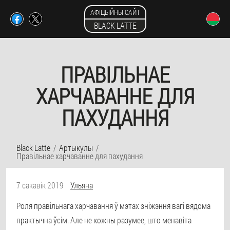
АФІЦЫЙНЫ САЙТ
BLACK LATTE
ПРАВІЛЬНАЕ
ХАРЧАВАННЕ ДЛЯ
ПАХУДАННЯ
Black Latte
Артыкулы
Правільнае харчаванне для пахудання
7 сакавік 2019
Ульяна
Роля правільнага харчавання ў мэтах зніжэння вагі вядома
практычна ўсім. Але не кожны разумее, што менавіта