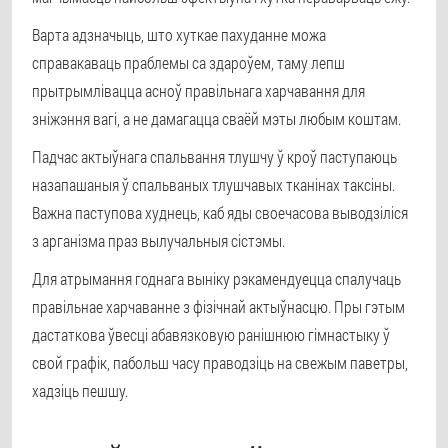
Варта адзначыць, што хуткае пахуданне можа
справакаваць праблемы са здароўем, таму лепш
прытрымлівацца асноў правільнага харчавання для
зніжэння вагі, а не дамагацца сваёй мэты любым коштам.
Падчас актыўнага спальвання тлушчу ў кроў паступаюць
назапашаныя ў спальваных тлушчавых тканінах таксіны.
Важна паступова худнець, каб яды своечасова выводзіліся
з арганізма праз вылучальныя сістэмы.
Для атрымання годнага выніку рэкамендуецца спалучаць
правільнае харчаванне з фізічнай актыўнасцю. Пры гэтым
дастаткова ўвесці абавязковую ранішнюю гімнастыку ў
свой графік, пабольш часу праводзіць на свежым паветры,
хадзіць пешшу.