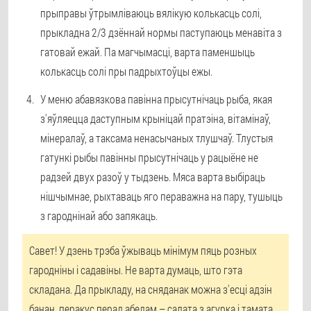
прыправы ўтрымліваюць вялікую колькасць солі,
прыкладна 2/3 дзённай нормы паступаюць менавіта з
гатовай ежай. Па магчымасці, варта паменшыць
колькасць солі пры падрыхтоўцы ежы.
У меню абавязкова павінна прысутнічаць рыба, якая
з'яўляецца даступным крыніцай пратэіна, вітамінаў,
мінералаў, а таксама ненасычаных тлушчаў. Тлустыя
гатункі рыбы павінны прысутнічаць у рацыёне не
радзей двух разоў у тыдзень. Мяса варта выбіраць
нішчымнае, рыхтаваць яго пераважна на пару, тушыць
з гароднінай або запякаць.
Савет! У дзень трэба ўжываць мінімум пяць розных
гародніны і садавіны. Не варта думаць, што гэта
складана. Да прыкладу, на сняданак можна з'есці адзін
банан, перакус перад абедам – салата з агурка і тамата.