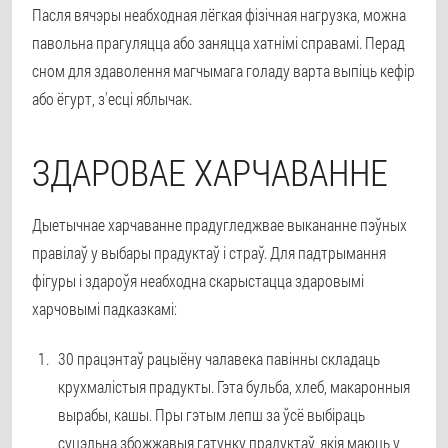
Пасля вячэры неабходная лёгкая фізічная нагрузка, можна
павольна прагуляцца або заняцца хатнімі справамі. Перад
сном для здаволення магчымага голаду варта выпіць кефір
або ёгурт, з'есці яблычак.
ЗДАРОВАЕ ХАРЧАВАННЕ
Дыетычнае харчаванне прадугледжвае выкананне пэўных
правілаў у выбары прадуктаў і страў. Для падтрымання
фігуры і здароўя неабходна скарыстацца здаровымі
харчовымі падказкамі:
30 працэнтаў рацыёну чалавека павінны складаць
крухмалістыя прадукты. Гэта бульба, хлеб, макаронныя
вырабы, кашы. Пры гэтым лепш за ўсё выбіраць
суцэльна збожжавыя гатунку прадуктаў, якія маюць у