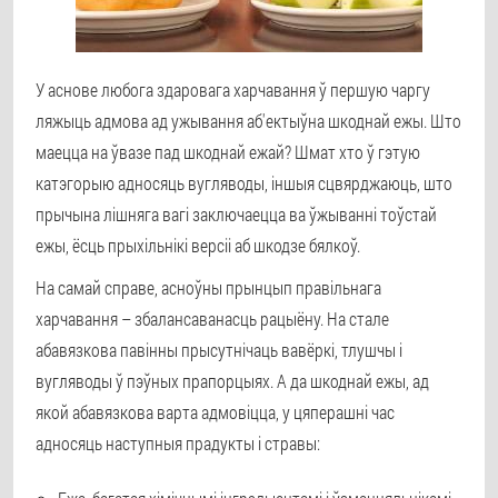
У аснове любога здаровага харчавання ў першую чаргу
ляжыць адмова ад ужывання аб'ектыўна шкоднай ежы. Што
маецца на ўвазе пад шкоднай ежай? Шмат хто ў гэтую
катэгорыю адносяць вугляводы, іншыя сцвярджаюць, што
прычына лішняга вагі заключаецца ва ўжыванні тоўстай
ежы, ёсць прыхільнікі версіі аб шкодзе бялкоў.
На самай справе, асноўны прынцып правільнага
харчавання – збалансаванасць рацыёну. На стале
абавязкова павінны прысутнічаць вавёркі, тлушчы і
вугляводы ў пэўных прапорцыях. А да шкоднай ежы, ад
якой абавязкова варта адмовіцца, у цяперашні час
адносяць наступныя прадукты і стравы: