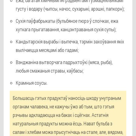
Ежа, багатая хімічнымі інгрэдыентамі і ўзмацняльнікамі
густу і водару (чыпсы, начос, сухарыкі, арэшкі, папкорн);
Сухія паўфабрыкаты (бульбяное пюрэ ў слоічках, ежа
хуткага прыгатавання, канцэнтраваныя сухія супы);
Кандытарскія вырабы і выпечка, тэрмін захоўвання якіх
вылічаецца месяцамі або гадамі;
Вэнджаніна вытворчага падрыхтоўкі (мяса, рыба),
любыя смажаныя стравы, каўбасы;
Крамныя соусы.
Большасць гэтых прадуктаў наносіць шкоду унутраным
органам чалавека, не кажучы ўжо аб тым, што гэтыя
рэчывы адкладаюцца на баках і сцёгнах. Астатнія
натуральныя прадукты можна ёсць. Нават бульба з
салам і хлебам можа прысутнічаць на стале, але, вядома,