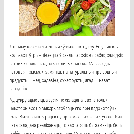
Лішняму вазе часта спрыяе ўжыванне цукру. Ён у вялікай
колькасці ўтрымліваецца ў кандытарскіх вырабах, салодкіх
гатовых сняданках, алкагольных напоях. Мэтазгодна
гатовыя прысмакі замяніць на натуральныя прыродныя
прадукты – мёд, садавіна, сухафрукты, ягады і нават
гародніна.
Ад цукру адмовіцца зусім не складана, варта толькі
некаторы час не выкарыстоўваць яго пры падрыхтоўцы
ежы. Выключаць з рацыёну прысмакі варта паступова. Калі
гэта складана рэалізаваць, то варта хоць бы замяніць белы
рафінаваны цукар на карычневы. Можна папесціць сябе