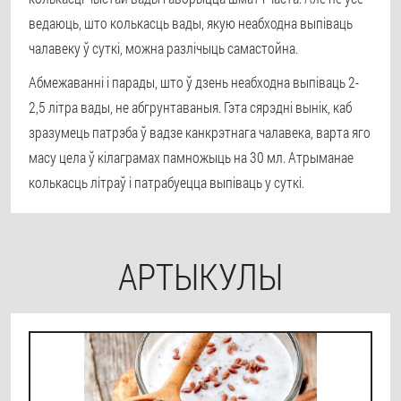
ведаюць, што колькасць вады, якую неабходна выпіваць
чалавеку ў суткі, можна разлічыць самастойна.
Абмежаванні і парады, што ў дзень неабходна выпіваць 2-
2,5 літра вады, не абгрунтаваныя. Гэта сярэдні вынік, каб
зразумець патрэба ў вадзе канкрэтнага чалавека, варта яго
масу цела ў кілаграмах памножыць на 30 мл. Атрыманае
колькасць літраў і патрабуецца выпіваць у суткі.
АРТЫКУЛЫ