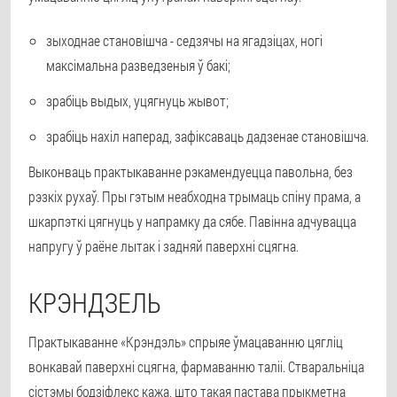
зыходнае становішча - седзячы на ягадзіцах, ногі
максімальна разведзеныя ў бакі;
зрабіць выдых, уцягнуць жывот;
зрабіць нахіл наперад, зафіксаваць дадзенае становішча.
Выконваць практыкаванне рэкамендуецца павольна, без
рэзкіх рухаў. Пры гэтым неабходна трымаць спіну прама, а
шкарпэткі цягнуць у напрамку да сябе. Павінна адчувацца
напругу ў раёне лытак і задняй паверхні сцягна.
КРЭНДЗЕЛЬ
Практыкаванне «Крэндэль» спрыяе ўмацаванню цягліц
вонкавай паверхні сцягна, фармаванню таліі. Стваральніца
сістэмы бодзіфлекс кажа, што такая пастава прыкметна