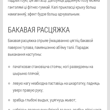
падрыхтоўкі, цягавітасці. Дапоўніць дадзеную позу можна
гантэлямі ці фітнес-гумкай. Калі прыкласці крыху больш
намаганняў, эфект будзе больш адчувальным.
БАКАВАЯ РАСЦЯЖКА
Бакавая расцяжка спрыяе ўмацаванню цягліц бакавой
паверхні тулава, памяншэнню аб'ёму таліі. Парадак
выканання наступны:
пачатковае становішча стоячы, ногі разведзены на
шырыню плячэй;
левую нагу неабходна паставіць на шкарпэтку, падняць
уверх правую руку;
зрабіць глыбокі выдых, уцягнуць жывот;
наблізіць правую руку бліжэй да вуха, зрабіць лёгкі нахіл.