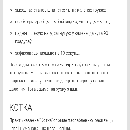
зыходнае становішча - стоячы на каленях і руках;
неабходна зрабіць глыбокі выдых, уцягнуць жывот;
падняць левую нагу, сагнутую ў калене, да кута 90
градусаў;
зафіксаваць пазіцыю на 10 секунд.
Неабходна зрабіць мінімум чатыры паўторы: па два на
кожную нагу. Пры выкананні практыкаванні не варта
паднімаць галаву: лепш глядзець на падлогу перад
далонямі. Гэта здыме нагрузку з шыі.
КОТКА
Практыкаванне "Котка" спрыяе паслабленню, расцяжцы
цягліц, умацаванню цягліц спіны.