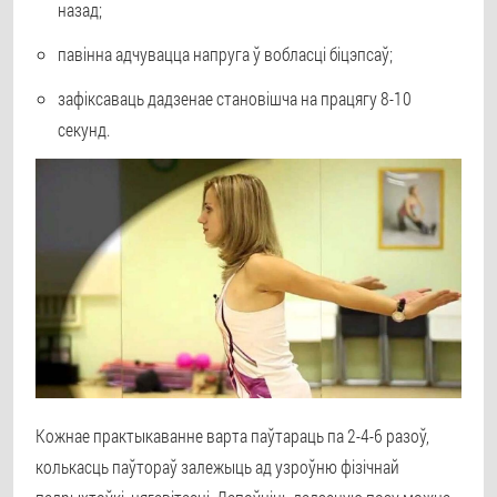
назад;
павінна адчувацца напруга ў вобласці біцэпсаў;
зафіксаваць дадзенае становішча на працягу 8-10
секунд.
Кожнае практыкаванне варта паўтараць па 2-4-6 разоў,
колькасць паўтораў залежыць ад узроўню фізічнай