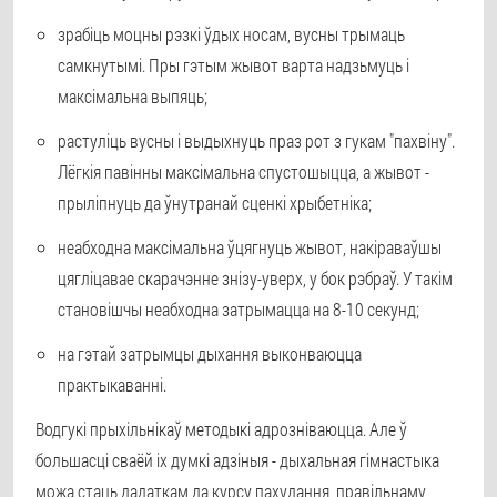
зрабіць моцны рэзкі ўдых носам, вусны трымаць
самкнутымі. Пры гэтым жывот варта надзьмуць і
максімальна выпяць;
растуліць вусны і выдыхнуць праз рот з гукам "пахвіну".
Лёгкія павінны максімальна спустошыцца, а жывот -
прыліпнуць да ўнутранай сценкі хрыбетніка;
неабходна максімальна ўцягнуць жывот, накіраваўшы
цягліцавае скарачэнне знізу-уверх, у бок рэбраў. У такім
становішчы неабходна затрымацца на 8-10 секунд;
на гэтай затрымцы дыхання выконваюцца
практыкаванні.
Водгукі прыхільнікаў методыкі адрозніваюцца. Але ў
большасці сваёй іх думкі адзіныя - дыхальная гімнастыка
можа стаць дадаткам да курсу пахудання, правільнаму