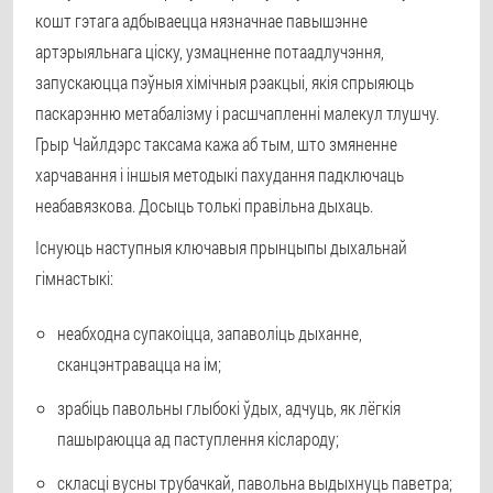
кошт гэтага адбываецца нязначнае павышэнне
артэрыяльнага ціску, узмацненне потаадлучэння,
запускаюцца пэўныя хімічныя рэакцыі, якія спрыяюць
паскарэнню метабалізму і расшчапленні малекул тлушчу.
Грыр Чайлдэрс таксама кажа аб тым, што змяненне
харчавання і іншыя методыкі пахудання падключаць
неабавязкова. Досыць толькі правільна дыхаць.
Існуюць наступныя ключавыя прынцыпы дыхальнай
гімнастыкі:
неабходна супакоіцца, запаволіць дыханне,
сканцэнтравацца на ім;
зрабіць павольны глыбокі ўдых, адчуць, як лёгкія
пашыраюцца ад паступлення кіслароду;
скласці вусны трубачкай, павольна выдыхнуць паветра;