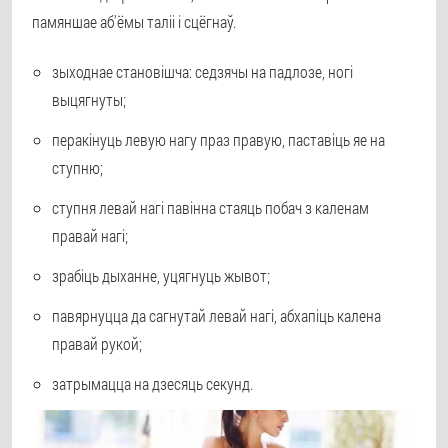
памяншае аб'ёмы таліі і сцёгнаў.
зыходнае становішча: седзячы на падлозе, ногі
выцягнуты;
перакінуць левую нагу праз правую, паставіць яе на
ступню;
ступня левай нагі павінна стаяць побач з каленам
правай нагі;
зрабіць дыханне, уцягнуць жывот;
павярнуцца да сагнутай левай нагі, абхапіць калена
правай рукой;
затрымацца на дзесяць секунд.