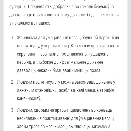
супернікі. Спецыялісты добразычліва і амаль безумоўна
дазваляюць прымяняць сістэму дыхання бодзіфлекс толькі
ў некалькіх выпадках:
Жанчынам для ўмацавання цягліц брушнай паражніны
пасля родаў, у першы месяц. Класічныя практыкаванні,
скручванні - звычайна проціпаказаныя ў дадзены
перыяд, а глыбокае дыяфрагмальнае дыханне
дазволіць некалькі ўмацаваць мышцы прэса.
Людзям пасля інсульту можна выконваць дыханне ў
ляжачым становішчы, асабліва, калі маецца атрафія
канечнасцяў.
Людзям, хворым на артрыт, дазволена выконваць
нескладаныя практыкаванні для ўмацавання цягліц,
але ім трэба па магчымасці выключаць нагрузку з