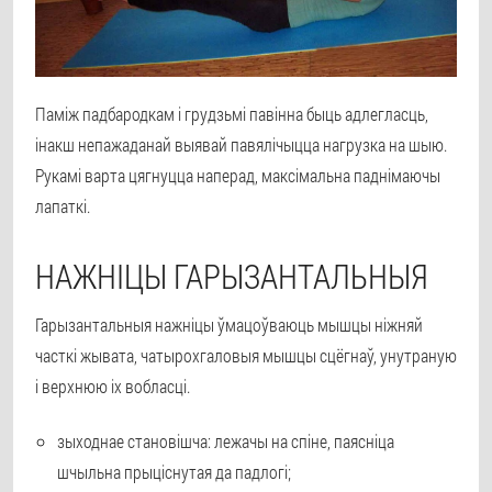
Паміж падбародкам і грудзьмі павінна быць адлегласць,
інакш непажаданай выявай павялічыцца нагрузка на шыю.
Рукамі варта цягнуцца наперад, максімальна паднімаючы
лапаткі.
НАЖНІЦЫ ГАРЫЗАНТАЛЬНЫЯ
Гарызантальныя нажніцы ўмацоўваюць мышцы ніжняй
часткі жывата, чатырохгаловыя мышцы сцёгнаў, унутраную
і верхнюю іх вобласці.
зыходнае становішча: лежачы на спіне, паясніца
шчыльна прыціснутая да падлогі;