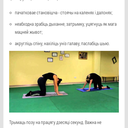
пачатковае становішча - стоячы на каленях і далонях;
неабходна зрабіць дыханне, затрымку, уцягнуць як мага
мацней жывот;
акругліць спіну, нахіліць уніз галаву, паслабіць шыю.
Трымаць позу на працягу дзесяці секунд. Важна не