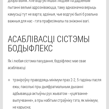
добры вынік. Але водгукі іншых людзей па дадзеным
пытанні вельмі адрозніваюцца, таму адназначна верыць
камусьці тут не варта; адзіныя, чые водгукі былі б рэальна
важныя для нас - гэта прафесіяналы па зніжэнні вагі.
АСАБЛІВАСЦІ СІСТЭМЫ
БОДЫФЛЕКС
Як і любая сістэма пахудання, бодзіфлекс мае свае
асаблівасці:
трэніроўку праводзяць мінімум праз 2-2, 5 гадзіны пасля
ежы, паколькі пры дыяфрагмальным дыханні
адбываецца актыўны рух жыватом - «уцягванне-
выпучванне», а пры набітым страўніку гэта, як мінімум,
не карысна;