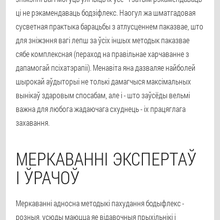
ці не рэкамендаваць бодзіфлекс. Наогул жа шматгадовая
сусветная практыка барацьбы з атлусценнем паказвае, што
для зніжэння вагі лепш за ўсіх іншых методык паказвае
сябе комплексная (пераход на правільнае харчаванне з
дапамогай псіхатэрапіі). Менавіта яна дазваляе найболей
шырокай аўдыторыі не толькі дамагчыся максімальных
вынікаў здаровым спосабам, але і - што заўсёды вельмі
важна для любога жадаючага схуднець - іх працяглага
захавання.
МЕРКАВАННІ ЭКСПЕРТАЎ
І ЎРАЧОЎ
Меркаванні адносна методыкі пахудання бодыфлекс -
розныя, усюды маюцца яе відавочныя прыхільнікі і