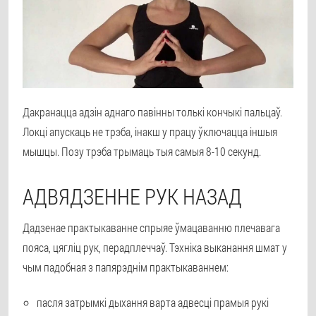
Дакранацца адзін аднаго павінны толькі кончыкі пальцаў.
Локці апускаць не трэба, інакш у працу ўключацца іншыя
мышцы. Позу трэба трымаць тыя самыя 8-10 секунд.
АДВЯДЗЕННЕ РУК НАЗАД
Дадзенае практыкаванне спрыяе ўмацаванню плечавага
пояса, цягліц рук, перадплеччаў. Тэхніка выканання шмат у
чым падобная з папярэднім практыкаваннем:
пасля затрымкі дыхання варта адвесці прамыя рукі