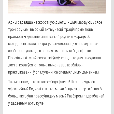
Адны садзяцца на жорсткую дыету, іншыя мардуюць сябе
трэніроўкамі высокай актыўнасці, трэція прымаюць
прэпараты для зніжэння вагі. Сярод якія мараць аб
складнасці стала набіраць папулярнасць яшчэ адзін такі
асобны кірунак - дыхальная гімнастыка бодзіфлекс.
Прыхільнікі гэтай экзотыкі ўпэўнены, што для пахудання
дастаткова ўсяго толькі выконваць асаблівыя
практыкаванні ў спалучэнні са спецыяльным дыханнем.
Такім чынам, што ж такое бодзіфлекс? Ці сапраўды ён
эфектыўны? Бо, калі так - то, можа быць, яго варта было б
больш актыўна прасоўваць у масы? Разбяром падрабязней
у дадзеным артыкуле.