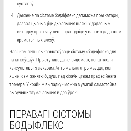
суставаў.
Дыханне па сістэме бодзіфлекс дапаможа пры катары,
дазволіць ачысціць дыхальныя шляхі. У дадзеным
выпадку практыку лепш праводзіць у ванне з даданнем
араматычных алеяў.
Навічкам лепш выкарыстоўваць сістэму «бодыфлекс для
пачаткоўцаў». Прыступаць да яе, вядома ж, лепш пасля
кансультацыі з лекарам. Аптымальна атрымаецца, калі
яшчэ і самі заняткі будуць пад кіраўніцтвам прафесійнага
трэнера. У крайнім выпадку - можна з увагай самастойна
вывучыць тлумачальныя відэа-ўрокі.
ПЕРАВАГІ СІСТЭМЫ
БОДЫФЛЕКС