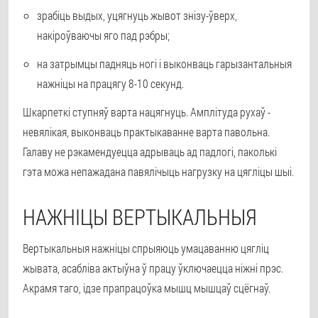
зрабіць выдых, уцягнуць жывот знізу-ўверх,
накіроўваючы яго пад рэбры;
на затрымцы падняць ногі і выконваць гарызантальныя
нажніцы на працягу 8-10 секунд.
Шкарпеткі ступняў варта нацягнуць. Амплітуда рухаў -
невялікая, выконваць практыкаванне варта павольна.
Галаву не рэкамендуецца адрываць ад падлогі, паколькі
гэта можа непажадана павялічыць нагрузку на цягліцы шыі.
НАЖНІЦЫ ВЕРТЫКАЛЬНЫЯ
Вертыкальныя нажніцы спрыяюць умацаванню цягліц
жывата, асабліва актыўна ў працу ўключаецца ніжні прэс.
Акрамя таго, ідзе прапрацоўка мышц мышцаў сцёгнаў.