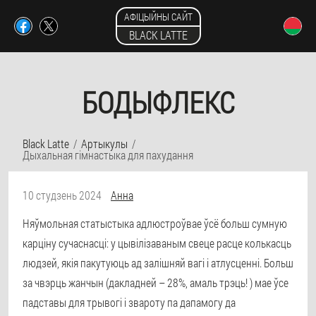
АФІЦЫЙНЫ САЙТ
BLACK LATTE
БОДЫФЛЕКС
Black Latte
Артыкулы
Дыхальная гімнастыка для пахудання
10 студзень 2024
Анна
Няўмольная статыстыка адлюстроўвае ўсё больш сумную
карціну сучаснасці: у цывілізаваным свеце расце колькасць
людзей, якія пакутуюць ад залішняй вагі і атлусценні. Больш
за чвэрць жанчын (дакладней – 28%, амаль трэць! ) мае ўсе
падставы для трывогі і звароту па дапамогу да