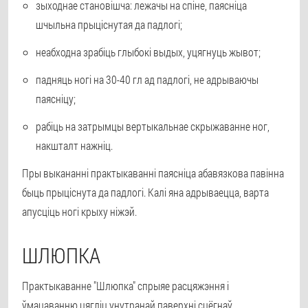
зыходнае становішча: лежачы на спіне, паясніца
шчыльна прыціснутая да падлогі;
неабходна зрабіць глыбокі выдых, уцягнуць жывот;
падняць ногі на 30-40 гл ад падлогі, не адрываючы
паясніцу;
рабіць на затрымцы вертыкальнае скрыжаванне ног,
накшталт нажніц.
Пры выкананні практыкаванні паясніца абавязкова павінна
быць прыціснута да падлогі. Калі яна адрываецца, варта
апусціць ногі крыху ніжэй.
ШЛЮПКА
Практыкаванне "Шлюпка" спрыяе расцяжэння і
ўмацаванню цягліц унутранай паверхні сцёгнаў.