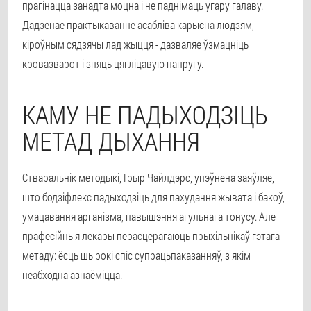
прагінацца занадта моцна і не паднімаць угару галаву.
Дадзенае практыкаванне асабліва карысна людзям,
кіроўным сядзячы лад жыцця - дазваляе ўзмацніць
кровазварот і зняць цягліцавую напругу.
КАМУ НЕ ПАДЫХОДЗІЦЬ
МЕТАД ДЫХАННЯ
Стваральнік методыкі, Грыр Чайлдэрс, упэўнена заяўляе,
што бодзіфлекс падыходзіць для пахудання жывата і бакоў,
умацавання арганізма, павышэння агульнага тонусу. Але
прафесійныя лекары перасцерагаюць прыхільнікаў гэтага
метаду: ёсць шырокі спіс супрацьпаказанняў, з якім
неабходна азнаёміцца.