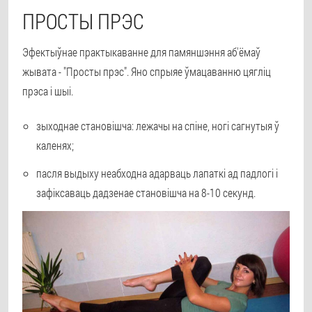
ПРОСТЫ ПРЭС
Эфектыўнае практыкаванне для памяншэння аб'ёмаў
жывата - "Просты прэс". Яно спрыяе ўмацаванню цягліц
прэса і шыі.
зыходнае становішча: лежачы на спіне, ногі сагнутыя ў
каленях;
пасля выдыху неабходна адарваць лапаткі ад падлогі і
зафіксаваць дадзенае становішча на 8-10 секунд.