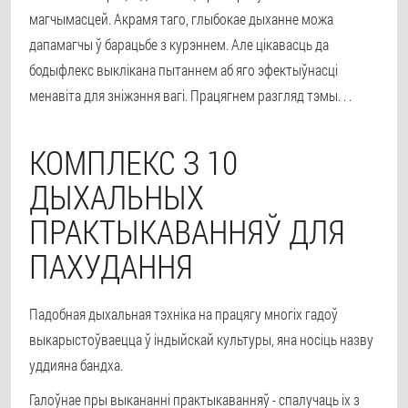
магчымасцей. Акрамя таго, глыбокае дыханне можа
дапамагчы ў барацьбе з курэннем. Але цікавасць да
бодыфлекс выклікана пытаннем аб яго эфектыўнасці
менавіта для зніжэння вагі. Працягнем разгляд тэмы. . .
КОМПЛЕКС З 10
ДЫХАЛЬНЫХ
ПРАКТЫКАВАННЯЎ ДЛЯ
ПАХУДАННЯ
Падобная дыхальная тэхніка на працягу многіх гадоў
выкарыстоўваецца ў індыйскай культуры, яна носіць назву
уддияна бандха.
Галоўнае пры выкананні практыкаванняў - спалучаць іх з