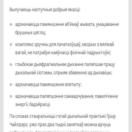
Вылучаюць наступныя добрыя якасці:
адзначаецца памяншэнне аб'ёмаў жывата, умацаванне
брушных цягліц;
комплекс зручны для пачаткоўцаў, хворых з вялікай
вагай, не патрабуе наяўнасці фізічнай падрыхтоўкі;
глыбокае дыяфрагмальнае дыханне паляпшае працу
дыхальнай сістэмы, спрыяе збавенню ад дыхавіцы;
адзначаецца памяншэнне апетыту;
адзначаецца паляпшэнне самаадчування, павелічэнне
энергіі, бадзёрасці.
Па словах стваральніцы гэтай дыхальнай практыкі Грыр
Чайлдэрс, ужо праз два тыдні заняткаў можна адчуць