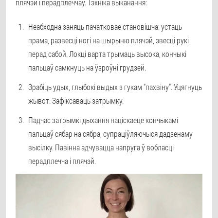
плячэй і перадплеччаў. Тэхніка выканання:
Неабходна заняць пачатковае становішча: устаць
прама, развесці ногі на шырыню плячэй, звесці рукі
перад сабой. Локці варта трымаць высока, кончыкі
пальцаў самкнуць на ўзроўні грудзей.
Зрабіць удых, глыбокі выдых з гукам "пахвіну". Уцягнуць
жывот. Зафіксаваць затрымку.
Падчас затрымкі дыхання націскаеце кончыкамі
пальцаў сябар на сябра, супраціўляючыся дадзенаму
высілку. Павінна адчувацца напруга ў вобласці
перадплечча і плячэй.