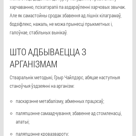
харчаванню, псіхатэрапіі па аздараўленні харчовых звычак.
Але як самастойны сродак збавення ад лішніх кілаграмаў,
бодзіфлекс, нажаль, не можа прынесці прыкметных і,
галоўнае, стабільных вынікаў.
ШТО АДБЫВАЕЦЦА З
АРГАНІЗМАМ
Стваральнік методыкі, Грыр Чайлдэрс, абяцае наступныя
станоўчыя ўздзеянні на арганізм:
паскарэнне метабалізму, абменных працэсаў;
паляпшэнне самаадчування, збавенне ад стомленасці,
апатыі;
паляпшэнне кровазвароту;