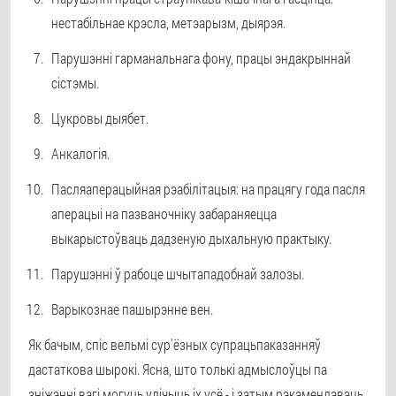
нестабільнае крэсла, метэарызм, дыярэя.
Парушэнні гарманальнага фону, працы эндакрыннай
сістэмы.
Цукровы дыябет.
Анкалогія.
Пасляаперацыйная рэабілітацыя: на працягу года пасля
аперацыі на пазваночніку забараняецца
выкарыстоўваць дадзеную дыхальную практыку.
Парушэнні ў рабоце шчытападобнай залозы.
Варыкознае пашырэнне вен.
Як бачым, спіс вельмі сур'ёзных супрацьпаказанняў
дастаткова шырокі. Ясна, што толькі адмыслоўцы па
зніжэнні вагі могуць улічыць іх усё - і затым рэкамендаваць