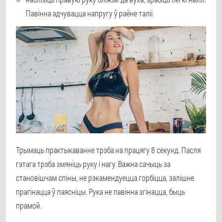
Павінна адчувацца напругу ў раёне таліі.
Трымаць практыкаванне трэба на працягу 8 секунд. Пасля
гэтага трэба змяніць руку і нагу. Важна сачыць за
становішчам спіны, не рэкамендуецца горбіцца, залішне
прагінацца ў паясніцы. Рука не павінна згінацца, быць
прамой.