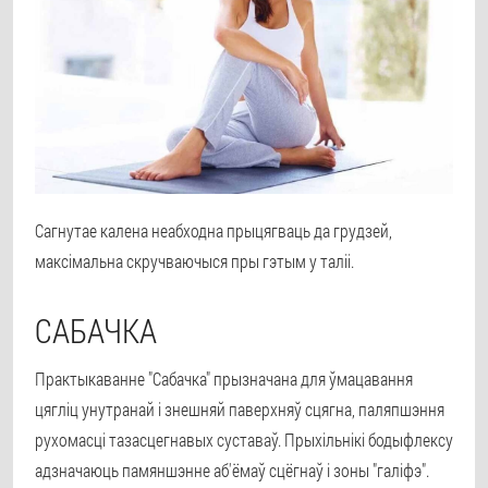
Сагнутае калена неабходна прыцягваць да грудзей,
максімальна скручваючыся пры гэтым у таліі.
САБАЧКА
Практыкаванне "Сабачка" прызначана для ўмацавання
цягліц унутранай і знешняй паверхняў сцягна, паляпшэння
рухомасці тазасцегнавых суставаў. Прыхільнікі бодыфлексу
адзначаюць памяншэнне аб'ёмаў сцёгнаў і зоны "галіфэ".