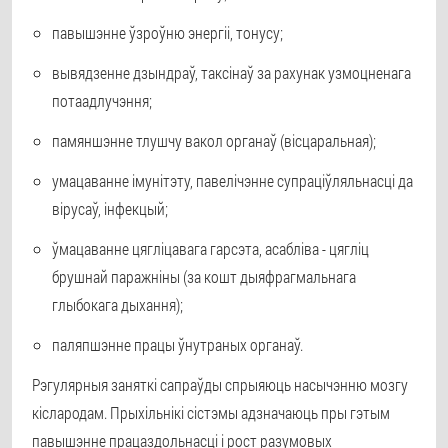
павышэнне ўзроўню энергіі, тонусу;
вывядзенне дзындраў, таксінаў за рахунак узмоцненага
потаадлучэння;
памяншэнне тлушчу вакол органаў (вісцаральная);
умацаванне імунітэту, павелічэнне супраціўляльнасці да
вірусаў, інфекцый;
ўмацаванне цягліцавага гарсэта, асабліва - цягліц
брушнай паражніны (за кошт дыяфрагмальнага
глыбокага дыхання);
паляпшэнне працы ўнутраных органаў.
Рэгулярныя заняткі сапраўды спрыяюць насычэнню мозгу
кіслародам. Прыхільнікі сістэмы адзначаюць пры гэтым
павышэнне працаздольнасці і рост разумовых