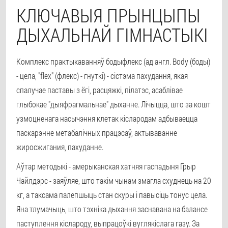
КЛЮЧАВЫЯ ПРЫНЦЫПЫ
ДЫХАЛЬНАЙ ГІМНАСТЫКІ
Комплекс практыкаванняў бодыфлекс (ад англ. Body (боды)
- цела, "flex" (флекс) - гнуткі) - сістэма пахудання, якая
спалучае паставы з ёгі, расцяжкі, пілатэс, асаблівае
глыбокае "дыяфрагмальнае" дыханне. Лічыцца, што за кошт
узмоцненага насычэння клетак кіслародам адбываецца
паскарэнне метабалічных працэсаў, актываванне
жиросжигания, пахуданне.
Аўтар методыкі - амерыканская хатняя гаспадыня Грыр
Чайлдэрс - заяўляе, што такім чынам змагла схуднець на 20
кг, а таксама палепшыць стан скуры і павысіць тонус цела.
Яна тлумачыць, што тэхніка дыхання заснавана на балансе
паступлення кіслароду, выпрацоўкі вуглякіслага газу. За