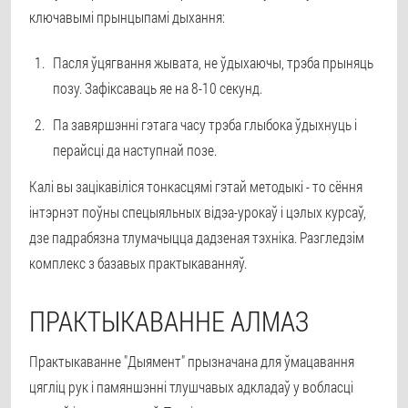
ключавымі прынцыпамі дыхання:
Пасля ўцягвання жывата, не ўдыхаючы, трэба прыняць
позу. Зафіксаваць яе на 8-10 секунд.
Па завяршэнні гэтага часу трэба глыбока ўдыхнуць і
перайсці да наступнай позе.
Калі вы зацікавіліся тонкасцямі гэтай методыкі - то сёння
інтэрнэт поўны спецыяльных відэа-урокаў і цэлых курсаў,
дзе падрабязна тлумачыцца дадзеная тэхніка. Разгледзім
комплекс з базавых практыкаванняў.
ПРАКТЫКАВАННЕ АЛМАЗ
Практыкаванне "Дыямент" прызначана для ўмацавання
цягліц рук і памяншэнні тлушчавых адкладаў у вобласці