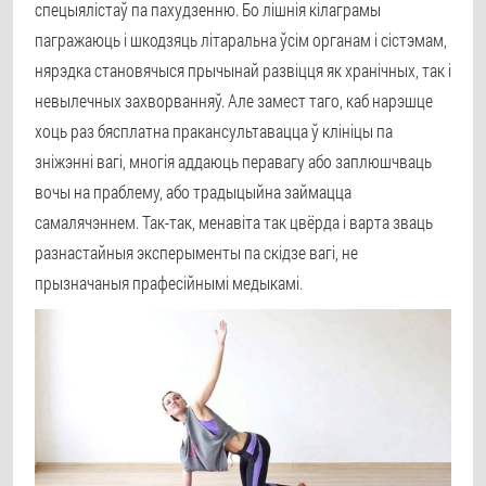
спецыялістаў па пахудзенню. Бо лішнія кілаграмы
пагражаюць і шкодзяць літаральна ўсім органам і сістэмам,
нярэдка становячыся прычынай развіцця як хранічных, так і
невылечных захворванняў. Але замест таго, каб нарэшце
хоць раз бясплатна пракансультавацца ў клініцы па
зніжэнні вагі, многія аддаюць перавагу або заплюшчваць
вочы на праблему, або традыцыйна займацца
самалячэннем. Так-так, менавіта так цвёрда і варта зваць
разнастайныя эксперыменты па скідзе вагі, не
прызначаныя прафесійнымі медыкамі.