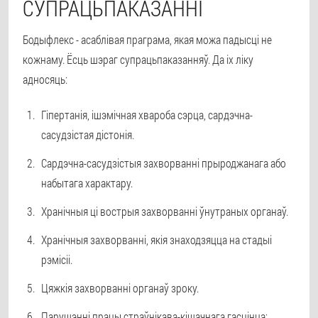
СУПРАЦЬПАКАЗАННІ
Бодыфлекс - асаблівая праграма, якая можа падысці не
кожнаму. Ёсць шэраг супрацьпаказанняў. Да іх ліку
адносяць:
Гіпертанія, ішэмічная хвароба сэрца, сардэчна-
сасудзістая дістонія.
Сардэчна-сасудзістыя захворванні прыроджанага або
набытага характару.
Хранічныя ці вострыя захворванні ўнутраных органаў.
Хранічныя захворванні, якія знаходзяцца на стадыі
рэмісіі.
Цяжкія захворванні органаў зроку.
Парушэнні працы страўнікава-кішачнага гасцінца: