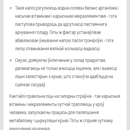
Такія напоі рэгулююць водна-солевы баланс арганізма і
насычае вітамінамі і карыснымі мікраэлементамі - гэта
паступова прыводзіць да адсутнасці пастаяннага
адчування голаду. Гэты ж фактар устанаўлівае
абавязковае ўжыванне напою пасля трэніроўкі - гэта
лепш спажывання вялікай колькасці вадкасці.
Смузи, дзякуючы ўключаным у склад прадуктам,
дапамагаюць не толькі ачысціць кішачнік, але і вывесці
лішні халестэрын з крыві, што станоўча адаб'ецца на
сценках сасудаў.
Кактэйлі правільна піць на галодны страўнік - так карысныя
вітаміны і мікраэлементы хутчэй трапляюць у кроў
чалавека, запускаючы працэсы для паляпшэння
метабалізму і цыркуляцыі крыві. Гэты ж спрыяе хуткаму
ачышчэнню кішачніка.