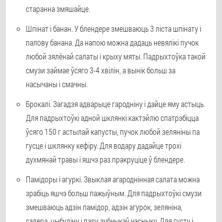
старанна змяшайце.
Шпінат і банан. У блендере змешваюць 3 ліста шпінату і
палову банана. Да напою можна дадаць невялікі пучок
любой зялёнай салаты і крыху мяты. Падрыхтоўка такой
смузи займае ўсяго 3-4 хвілін, а вынік больш за
насычаны і смачны.
Брокалі. Загадзя адварыце гародніну і дайце яму астыць.
Для падрыхтоўкі адной шклянкі кактэйлю спатрэбіцца
ўсяго 150 г астылай капусты, пучок любой зеляніны па
гусце і шклянку кефіру. Для водару дадайце трохі
духмянай травы і яшчэ раз пракруціце ў блендере.
Памідоры і агуркі. Звыклая агароднінная салата можна
зрабіць яшчэ больш пажыўным. Для падрыхтоўкі смузи
змешваюць адзін памідор, адзін агурок, зеляніна,
салера, цыбуліну і пару зубчыкаў часныку. Для густу і