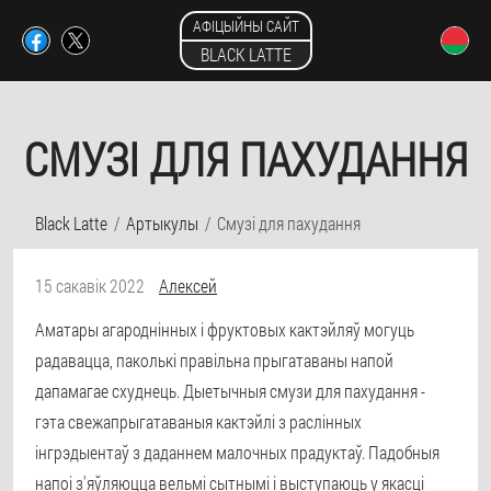
АФІЦЫЙНЫ САЙТ
BLACK LATTE
СМУЗІ ДЛЯ ПАХУДАННЯ
Black Latte
Артыкулы
Смузі для пахудання
15 сакавік 2022
Алексей
Аматары агароднінных і фруктовых кактэйляў могуць
радавацца, паколькі правільна прыгатаваны напой
дапамагае схуднець. Дыетычныя смузи для пахудання -
гэта свежапрыгатаваныя кактэйлі з раслінных
інгрэдыентаў з даданнем малочных прадуктаў. Падобныя
напоі з'яўляюцца вельмі сытнымі і выступаюць у якасці