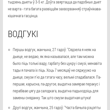
тыдзень дыеты ў 3-5 кг. Доўга звяртацца да падобных дыет
не варта - гэта багата развіццём захворванняў страўнікава-
кішачнага гасцінца.
ВОДГУКІ
Першы водгук, жанчына, 27 гадоў: "Сядзела я неяк на
дыеце, не ведаю, як яна называлася, але там можна
было піць толькі ваду, гарбату без цукру і смузі, менавіта
тады я пачала іх піць. Хоць 7 месяцаў не сяджуужо на
дыеце, смузи п'ю да гэтага часу, вельмі спадабалася. Па-
першае, карысна, па-другое, выдатна замярае перакус і
перабівае цягу да салодкага, выдатна падыходзіць для
замены сняданку. Так што смузи выдатная штука!
Другі водгук, жанчына, 25 гадоў: "Часта бачыла рэцэпты