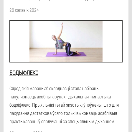
26 сакавік 2024
БОДЫФЛЕКС
Сярод якія мараць аб складнасці стала набіраць
папулярнасць асобны кірунак - дыхальная гімнастыка
бодзіфлекс. Прыхільнікі гэтай экзотыкі ўпэўнены, што для
пахудання дастаткова ўсяго толькі выконваць асаблівыя
практыкаванні ў спалучэнні са спецыяльным дыханнем.