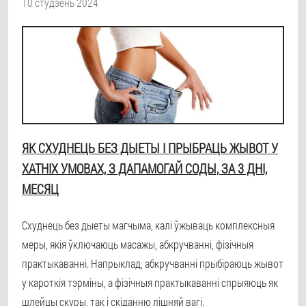
10 студзень 2024
ЯК СХУДНЕЦЬ БЕЗ ДЫЕТЫ І ПРЫБРАЦЬ ЖЫВОТ У
ХАТНІХ УМОВАХ, З ДАПАМОГАЙ СОДЫ, ЗА 3 ДНІ,
МЕСЯЦ
Схуднець без дыеты магчыма, калі ўжываць комплексныя
меры, якія ўключаюць масажы, абкручванні, фізічныя
практыкаванні. Напрыклад, абкручванні прыбіраюць жывот
у кароткія тэрміны, а фізічныя практыкаванні спрыяюць як
шлейцы скуры, так і скіданню лішняй вагі.