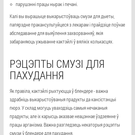
парушэнні працы нырак і печані.
Калі вы вырашыце выкарыстоўваць смузи для дыеты,
папярэдне пракансультуйцеся з лекарам і прайдзіце поўнае
абследаванне для выяўлення захворванняў, якія
забараняюць ужыванне кактэйлі ў вялікіх колькасцях.
РЭЦЭПТЫ СМУЗІ ДЛЯ
ПАХУДАННЯ
Як правіла, кактэйлі рыхтуюцца ў блендере - важна
здрабніць выкарыстоўваныя прадукты да кансістэнцыі
пюрэ. У склад могуць уваходзіць самыя нечаканыя
прадукты, але іх карысць аказвае неацэннае ўздзеянне ў
працы арганізма. Важна разгледзець некаторыя рэцэпты
смузи ў блендере для пахудання.