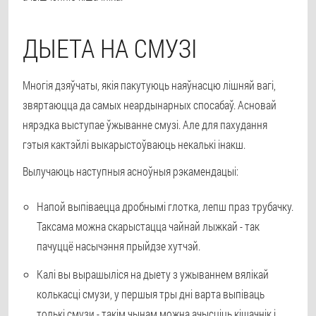
ДЫЕТА НА СМУЗІ
Многія дзяўчаты, якія пакутуюць наяўнасцю лішняй вагі,
звяртаюцца да самых неардынарных спосабаў. Асновай
нярэдка выступае ўжыванне смузі. Але для пахудання
гэтыя кактэйлі выкарыстоўваюць некалькі інакш.
Вылучаюць наступныя асноўныя рэкамендацыі:
Напой выпіваецца дробнымі глотка, лепш праз трубачку.
Таксама можна скарыстацца чайнай лыжкай - так
пачуццё насычэння прыйдзе хутчэй.
Калі вы вырашыліся на дыету з ужываннем вялікай
колькасці смузи, у першыя тры дні варта выпіваць
толькі смузи - такім чынам можна ачысціць кішачнік і