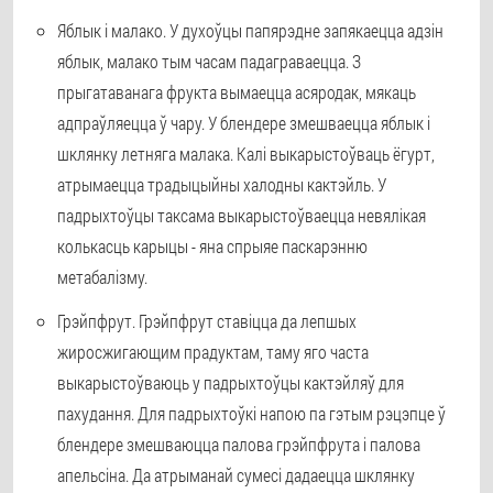
Яблык і малако. У духоўцы папярэдне запякаецца адзін
яблык, малако тым часам падаграваецца. З
прыгатаванага фрукта вымаецца асяродак, мякаць
адпраўляецца ў чару. У блендере змешваецца яблык і
шклянку летняга малака. Калі выкарыстоўваць ёгурт,
атрымаецца традыцыйны халодны кактэйль. У
падрыхтоўцы таксама выкарыстоўваецца невялікая
колькасць карыцы - яна спрыяе паскарэнню
метабалізму.
Грэйпфрут. Грэйпфрут ставіцца да лепшых
жиросжигающим прадуктам, таму яго часта
выкарыстоўваюць у падрыхтоўцы кактэйляў для
пахудання. Для падрыхтоўкі напою па гэтым рэцэпце ў
блендере змешваюцца палова грэйпфрута і палова
апельсіна. Да атрыманай сумесі дадаецца шклянку