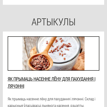
АРТЫКУЛЫ
ЯК ПРЫМАЦЬ НАСЕННЕ ЛЁНУ ДЛЯ ПАХУДАННЯ І
ЛЯЧЭННІ
Як прымаць насенне лёну для пахудання і лячэнні. Склад і
карысныя ўласцівасці льнянога насення, рэцэпты.