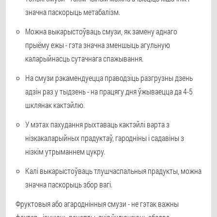
значна паскорыць метабалізм.
Можна выкарыстоўваць смузи, як замену аднаго
прыёму ежы - гэта значна зменшыць агульную
каларыйнасць сутачнага спажывання.
На смузи рэкамендуецца праводзіць разгрузны дзень
адзін раз у тыдзень - на працягу дня ўжываецца да 4-5
шклянак кактэйлю.
У мэтах пахудання рыхтаваць кактэйлі варта з
нізкакаларыйных прадуктаў, гародніны і садавіны з
нізкім утрыманнем цукру.
Калі выкарыстоўваць тлушчаспальныя прадукты, можна
значна паскорыць збор вагі.
Фруктовыя або агароднінныя смузи - не гэтак важны