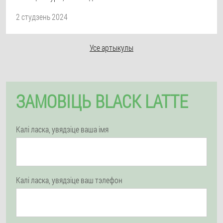
2 студзень 2024
Усе артыкулы
ЗАМОВІЦЬ BLACK LATTE
Калі ласка, увядзіце ваша імя
Калі ласка, увядзіце ваш тэлефон