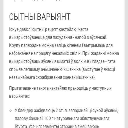
СЫТНЫ ВАРЫЯНТ
Існуе даволі сытны рэцэпт кактэйлю, часта
выкарыстоўваецца для пахудання - напой з аўсянкай.
Крупу папярэдне можна заліць кіпенем і вытрымаць для
набракання на працягу некалькіх хвілін. Пры жаданні можна
выкарыстоўваць аўсяныя шматкі ў волкім выглядзе - гэта
спрыяе лепшаму ачышчэнню кішачніка (выступае ў якасці
незвычайнага скрабіравання сценак кішачніка).
Прыгатаванне такога кактэйлю праходзіць у наступных
варыянтах:
У блендер закідваюць 2 ст. л. запаранай ці сухой аўсянкі,
палову банана і 100 г натуральнага абястлушчанага
ёгурта. Усе інгрэдыенты старанна змешваюць