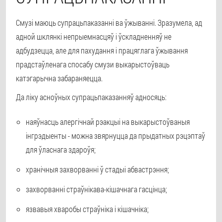
Смузі маюць супрацьпаказанні ва ўжыванні. Зразумела, ад
адной шклянкі непрыемнасцяў і ўскладненняў не
адбудзецца, але для пахудання і працяглага ўжывання
прадстаўленага спосабу смузи выкарыстоўваць
катэгарычна забараняецца.
Да ліку асноўных супрацьпаказанняў адносяць:
наяўнасць алергічнай рэакцыі на выкарыстоўваныя
інгрэдыенты - можна звярнуцца да прыдатных рэцэптаў
для ўласнага здароўя;
хранічныя захворванні ў стадыі абвастрэння;
захворванні страўнікава-кішачнага гасцінца;
язвавыя хваробы страўніка і кішачніка;