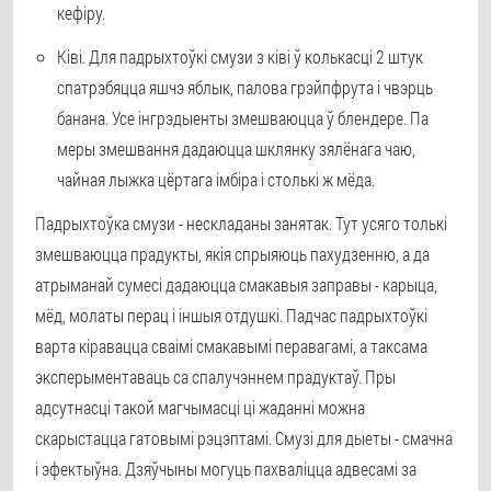
кефіру.
Ківі. Для падрыхтоўкі смузи з ківі ў колькасці 2 штук
спатрэбяцца яшчэ яблык, палова грэйпфрута і чвэрць
банана. Усе інгрэдыенты змешваюцца ў блендере. Па
меры змешвання дадаюцца шклянку зялёнага чаю,
чайная лыжка цёртага імбіра і столькі ж мёда.
Падрыхтоўка смузи - нескладаны занятак. Тут усяго толькі
змешваюцца прадукты, якія спрыяюць пахудзенню, а да
атрыманай сумесі дадаюцца смакавыя заправы - карыца,
мёд, молаты перац і іншыя отдушкі. Падчас падрыхтоўкі
варта кіравацца сваімі смакавымі перавагамі, а таксама
эксперыментаваць са спалучэннем прадуктаў. Пры
адсутнасці такой магчымасці ці жаданні можна
скарыстацца гатовымі рэцэптамі. Смузі для дыеты - смачна
і эфектыўна. Дзяўчыны могуць пахваліцца адвесамі за