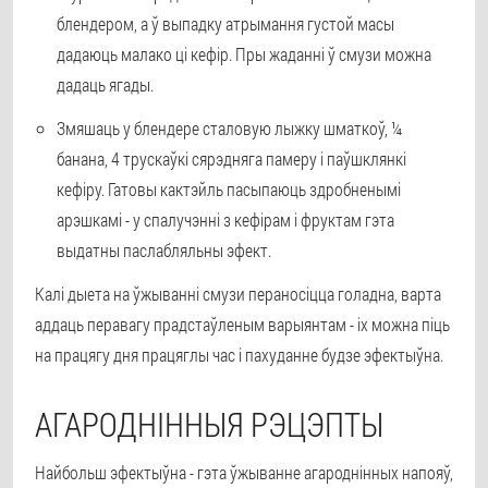
блендером, а ў выпадку атрымання густой масы
дадаюць малако ці кефір. Пры жаданні ў смузи можна
дадаць ягады.
Змяшаць у блендере сталовую лыжку шматкоў, ¼
банана, 4 трускаўкі сярэдняга памеру і паўшклянкі
кефіру. Гатовы кактэйль пасыпаюць здробненымі
арэшкамі - у спалучэнні з кефірам і фруктам гэта
выдатны паслабляльны эфект.
Калі дыета на ўжыванні смузи пераносіцца голадна, варта
аддаць перавагу прадстаўленым варыянтам - іх можна піць
на працягу дня працяглы час і пахуданне будзе эфектыўна.
АГАРОДНІННЫЯ РЭЦЭПТЫ
Найбольш эфектыўна - гэта ўжыванне агароднінных напояў,