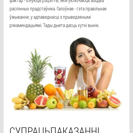
фактар - існуюць рэцэпты, якія ўключаюць абодва
раслінных прадстаўніка. Галоўнае - гэта правільнае
ўжыванне, у адпаведнасці з прыведзенымі
рэкамендацыямі. Тады дыета дасць хуткі вынік.
СУПРАЦЬПАКАЗАННІ