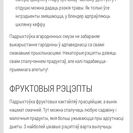
отдушкі можна дадаць рэзкія травы. Як толькі ўсе
інгрэдыенты змяшаюцца, у блендер адпраўляюць
шклянку кефіру.
Падрыхтоўка агароднінных смузи не забараняе
выкарыстанне гародніны ў адпаведнасці са сваімі
смакавымі прыхільнасцямі. Некаторыя рэцэпты дзівяць
сваім спалучэннем прадуктаў, але калі падабаецца -
прыемнага апетыту!
ФРУКТОВЫЯ РЭЦЭПТЫ
Падрыхтоўка фруктовых кактэйляў прасцейшае, а вынік
нашмат смачней. Тут можна спалучаць любую садавіну і
малочныя прадукты, якія больш ужываюцца пры адсутнасці
дыеты. З найболей цікавых рэцэптаў варта вылучыць: