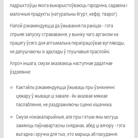
падрыхтоўцы якога выкарыстоўваюць гародніна, садавіна і
малочныя прадукты (натуральны ёгурт, кефір, тварог).
Напой рэкамендуецца да ўжывання па раніцах - гэта
спрыяе запуску стрававання, у выніку чаго арганізм на
працягу ўсяго дня аптымальна перапрацоўвае вугляводы,
не дапушчаючы іх адклады ў тлушчавыя праслойкі.
Апроч іншага, смузи аказваюць наступнае дадатнае
ўздзеянне:
Кактэйль рэкамендуецца ўжываць пры ўзнікненні
цяжару ў жываце ці завале - ён аказвае мяккае
паслабленне, не раздражняючы сценкі кішачніка.
Смузи нізкакаларыйныя, але пры гэтым яны могуць
замяніць паўнавартасны сняданак, абед ці вячэру - гэта
выгадна і зручна для тых, хто марыць аб пахудання.