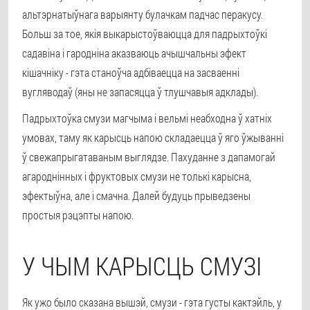
альтэрнатыўнага варыянту булачкам падчас перакусу.
Больш за тое, якія выкарыстоўваюцца для падрыхтоўкі
садавіна і гародніна аказваюць ачышчальны эфект
кішачніку - гэта станоўча адбіваецца на засваенні
вугляводаў (яны не запасяцца ў тлушчавыя адклады).
Падрыхтоўка смузи магчыма і вельмі неабходна ў хатніх
умовах, таму як карысць напою складаецца ў яго ўжыванні
ў свежапрыгатаваным выглядзе. Пахуданне з дапамогай
агароднінных і фруктовых смузи не толькі карысна,
эфектыўна, але і смачна. Далей будуць прыведзены
простыя рэцэпты напою.
У ЧЫМ КАРЫСЦЬ СМУЗІ
Як ужо было сказана вышэй, смузи - гэта густы кактэйль, у