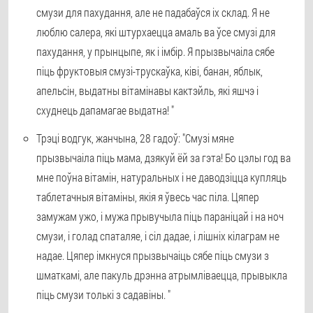
смузи для пахудання, але не падабаўся іх склад. Я не
люблю салера, які штурхаецца амаль ва ўсе смузі для
пахудання, у прынцыпе, як і імбір. Я прызвычаіла сябе
піць фруктовыя смузі-трускаўка, ківі, банан, яблык,
апельсін, выдатны вітамінавы кактэйль, які яшчэ і
схуднець дапамагае выдатна! "
Трэці водгук, жанчына, 28 гадоў: "Смузі мяне
прызвычаіла піць мама, дзякуй ёй за гэта! Бо цэлы год ва
мне поўна вітамін, натуральных і не даводзіцца купляць
таблетачныя вітаміны, якія я ўвесь час піла. Цяпер
замужам ужо, і мужа прывучыла піць параніцай і на ноч
смузи, і голад спаталяе, і сіл дадае, і лішніх кілаграм не
надае. Цяпер імкнуся прызвычаіць сябе піць смузи з
шматкамі, але пакуль дрэнна атрымліваецца, прывыкла
піць смузи толькі з садавіны. "