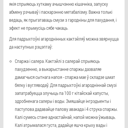
якія спрыяюць хуткаму ачышчэнню кішачніка, запуску
абмену рэчываў і паскарэнню метабалізму. Важна толькі
ведаць, як прыгатаваць смузи з гародніны для пахудання, і
эфект не прымусіць сябе чакаць.
Для падрыхтоўкі агароднінных кактэйляў можна звярнуцца
да наступных рэцэптаў:
Спаржа і салера. Кактэйлі з салерай спрыяюць
пахудзенню, а выкарыстанне спаржы дазваляе
дамагчыся сытнага напоя - спаржа мае ў складзе шмат
бялку і вугляводаў. Для падрыхтоўкі агародніннай смузі
запатрабуецца злучыць па 100 г кітайскай капусты,
здробненага салеры і воды. Змяшайце інгрэдыенты і
паступова дадавайце палову авакада і 4 струка спаржы.
Калі сумесь стане аднастайнай, напой можна ўжываць.
Калі атрымалася густа, дадайце яшчэ крыху вады і