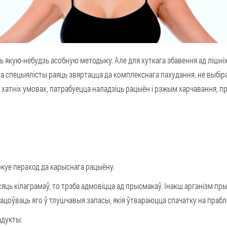
якую-небудзь асобную методыку. Але для хуткага збавення ад лішніх
а спецыялісты раяць звяртацца да комплекснага пахудання, не выбіра
у хатніх умовах, патрабуецца наладзіць рацыён і рэжым харчавання, пр
куе пераход да карыснага рацыёну.
сяць кілаграмаў, то трэба адмовіцца ад прысмакаў. Інакш арганізм пр
ацоўваць яго ў тлушчавыя запасы, якія ўтвараюцца спачатку на праблем
адукты: