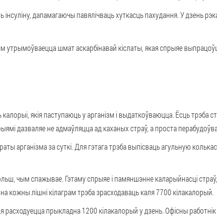
 інсуліну, дапамагаючы павялічваць хуткасць пахудання. У дзень рэк
 ім утрымоўваецца шмат аскарбінавай кіслаты, якая спрыяе выпрацоўц
ь калорыі, якія паступаюць у арганізм і выдаткоўваюцца. Ёсць трэба ст
рыямі дазваляе не адмаўляцца ад каханых страў, а проста перабудоўв
аты арганізма за суткі. Для гэтага трэба выпісваць агульную колька
льш, чым спажывае. Гэтаму спрыяе і памяншэнне каларыйнасці страў, 
на кожны лішні кілаграм трэба зрасходаваць каля 7700 кілакалорый.
расходуецца прыкладна 1200 кілакалорый у дзень. Офісны работнік 