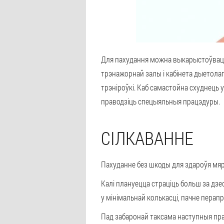
Для пахудання можна выкарыстоўваць 
трэнажорнай залы і кабінета дыетолаг
трэніроўкі. Каб самастойна схуднець 
праводзіць спецыяльныя працэдуры.
СІЛКАВАННЕ
Пахуданне без шкоды для здароўя мяр
Калі плануецца страціць больш за дзе
у мінімальнай колькасці, пачне перапр
Пад забаронай таксама наступныя пр