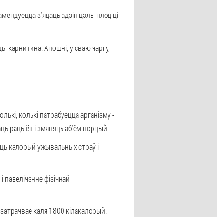
амендуецца з'ядаць адзін цэлы плод ці
ы карнитина. Апошні, у сваю чаргу,
олькі, колькі патрабуецца арганізму -
аць рацыён і змяняць аб'ём порцый.
сць калорый ужывальных страў і
і павелічэнне фізічнай
затрачвае каля 1800 кілакалорый.