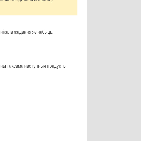
нікала жадання яе набыць.
дны таксама наступныя прадукты: