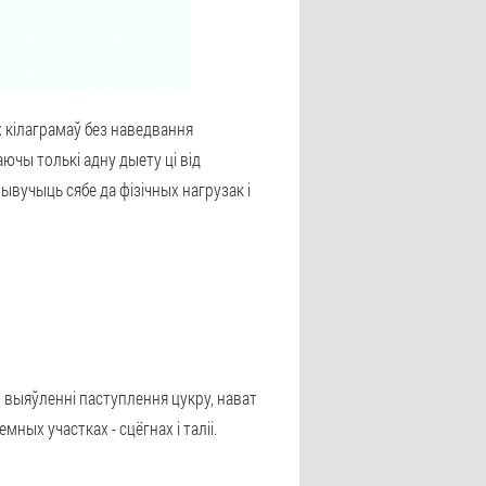
 кілаграмаў без наведвання
ючы толькі адну дыету ці від
ывучыць сябе да фізічных нагрузак і
ы выяўленні паступлення цукру, нават
ных участках - сцёгнах і таліі.