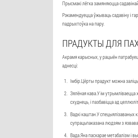
Прысмакі лёгка замяняюцца садавінай
Рэкамендуецца ўжываць садавіну і гар
падрыхтоўка на пару.
ПРАДУКТЫ ДЛЯ ПА
Акрамя карысных, у рацыён патрабуец
аднесці:
Імбір.
Цёрты прадукт можна заліць
Зялёная кава.
У ім утрымліваецца 
схуднець, і пазбавіцца ад целлюлі
Вадкі каштан.
У спецыялізаваных к
супрацьпаказана людзям з язвава
Вада.
Яна паскарае метабалізм і вы