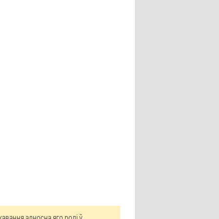
авання адносна яго ролі ў