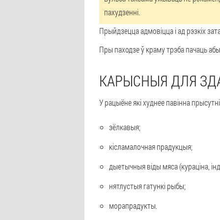
пахудзенні.
Прыйдзецца адмовіцца і ад рэзкіх зата
Пры паходзе ў краму трэба пачаць абы
КАРЫСНЫЯ ДЛЯ ЗД
У рацыёне які худнее павінна прысутн
зёлкавыя;
кісламалочная прадукцыя;
дыетычныя віды мяса (кураціна, інд
нятлустыя гатункі рыбы;
морапрадукты.