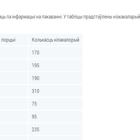
ь па інфармацыі на пакаванні. У табліцы прадстаўлены нізкакалары
 порцыі
Колькасць кілакалорый
170
195
190
310
75
95
235