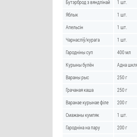
Бутэрброд з вяндлінай
1 шт.
Яблык
1 шт.
Апельсін
1 шт.
Чарнасліў/курага
1 шт.
Гародніны суп
400 мл
Курыны булён
Адна шкл
Вараны рыс
250 г
Грачаная каша
250 г
Варанае курынае філе
200 г
Смажаны кумпяк
1 шт.
Гародніна на пару
200 г