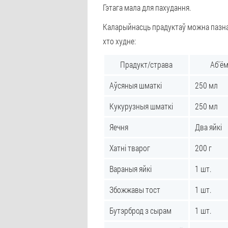
Гэтага мала для пахудання.
Каларыйнасць прадуктаў можна пазнац
хто худне:
Прадукт/страва
Аб'ём
Аўсяныя шматкі
250 мл
Кукурузныя шматкі
250 мл
Яечня
Два яйкі
Хатні тварог
200 г
Вараныя яйкі
1 шт.
Збожжавы тост
1 шт.
Бутэрброд з сырам
1 шт.