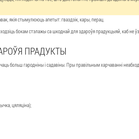
вак, якія стымулююць апетыт: гваздзік, кары, перац.
ходзіць бокам стэлажы са шкоднай для здароўя прадукцыяй, каб не ўз
АРОЎЯ ПРАДУКТЫ
ічаць больш гародніны і садавіны.
Пры правільным харчаванні неабхо
ычка, цяляціна);