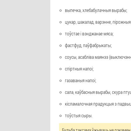
выпечка, хлебабулачныя вырабы;
цукар, шакалад, варэнне, пірожныя
тоўстае і вэнджанае мяса;
фастфуд, паўфабрыкаты;
соусы, асабліва маянэз (выключэнне
спіртныя напоі;
газаваныя напоі;
сала, каўбасныя вырабы, скура пту
кісламалочная прадукцыя з падвы
тоўстыя сыры.
Бульба таксама ўжываць не рэкаменд