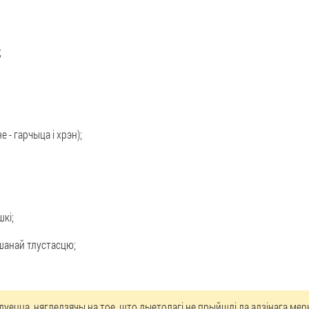
;
 - гарчыца і хрэн);
шкі;
шанай тлустасцю;
уецца, нягледзячы на тое, што дыетолагі не прыйшлі да адзінага мерк