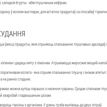
, салодкія ёгурты - абястлушчаным кефірам.
одніну ў волкім выглядзе, для астатніх прадуктаў са спосабаў тэрміч
ХУДАННЯ
ца ўвесці прадукты, якія спрыяюць спальванню тлушчавых адкладаў і
 кіпенем і дадаць мяту з лімонам. Атрымаецца жиросжигающий напой
хлорагенавая кіслата - яна спрыяе спальванню тлушчу і зніжае апеты
та на ранніх стадыях.
рамах можна купіць парашок з насення гуараны. Сродак спальвае тлуш
й хваробай і падвышаным ціскам.
водзіць таксіны з арганізма. У дзень трэба выпіваць да двух літраў.