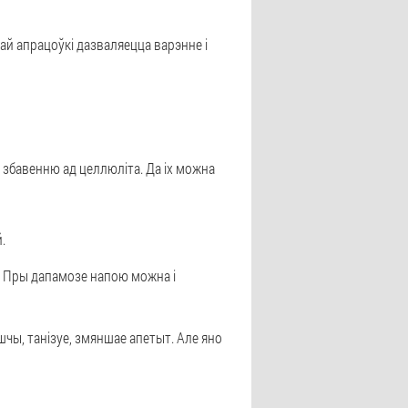
най апрацоўкі дазваляецца варэнне і
 збавенню ад целлюліта. Да іх можна
.
т. Пры дапамозе напою можна і
чы, танізуе, змяншае апетыт. Але яно