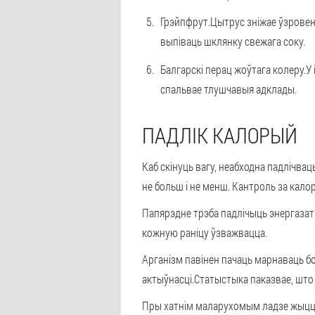
Грэйпфрут.
Цытрус зніжае ўзровень
выпіваць шклянку свежага соку.
Балгарскі перац жоўтага колеру.
У
спальвае тлушчавыя адклады.
ПАДЛІК КАЛОРЫЙ
Каб скінуць вагу, неабходна падлічвац
не больш і не менш. Кантроль за кало
Папярэдне трэба падлічыць энергазатр
кожную раніцу ўзважвацца.
Арганізм павінен пачаць марнаваць бо
актыўнасці.
Статыстыка паказвае, што 
Пры хатнім маларухомым ладзе жыцця 