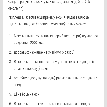
канцэнтрацыі глюкозы ў крыві на адзнацы (3, 5 . . . 5, 5
ммоль / л).
Разгледзім асаблівасці прыёму ежы, якія дазваляюць
падтрымліваць яе ўзровень у устаноўленых межах.
Максімальная сутачная каларыйнасць страў (сумарная
за дзень) - 2000 ккал.
дробавых харчаванне (мінімум 5 разоў).
Выключыць з меню цукрозу ў чыстым выглядзе, каб
знізіць глюкозу ў крыві.
Асноўную дозу вугляводаў размеркаваць на сняданак,
абед.
Ці не ёсць на ноч.
Выключыць прыём лёгказасваяльных вугляводаў: