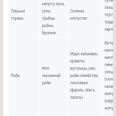
капусту, вуха,
локшы
Першыя
супы:
Солянка
тоўсты
стравы
грыбны,
нятлустая
трады
рыбны,
харчо
бурачнік
Вугор, 
кансер
Мідыі, кальмары,
масле,
крэветкі,
сямей
Філе
вустрыцы, ракі,
сельд
Рыба
нішчымнай
рыбы сямейства
(тюлька
рыбы
ласосевых
салака)
(фарэль, сёмга,
асятр
ласось)
(сяўруг
асятро