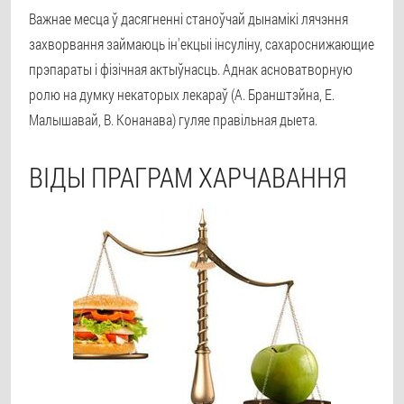
Важнае месца ў дасягненні станоўчай дынамікі лячэння
захворвання займаюць ін'екцыі інсуліну, сахароснижающие
прэпараты і фізічная актыўнасць. Аднак асноватворную
ролю на думку некаторых лекараў (А. Бранштэйна, Е.
Малышавай, В. Конанава) гуляе правільная дыета.
ВІДЫ ПРАГРАМ ХАРЧАВАННЯ