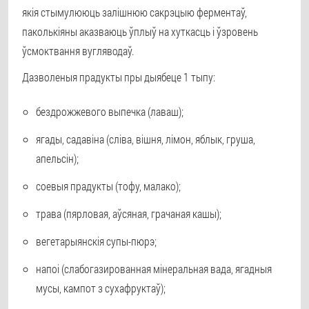
якія стымулююць залішнюю сакрэцыю ферментаў,
паколькіяны аказваюць ўплыў на хуткасць і ўзровень
ўсмоктвання вугляводаў.
Дазволеныя прадукты пры дыябеце 1 тыпу:
бездрожжевого выпечка (лаваш);
ягады, садавіна (сліва, вішня, лімон, яблык, груша,
апельсін);
соевыя прадукты (тофу, малако);
трава (пярловая, аўсяная, грачаная кашы);
вегетарыянскія супы-пюрэ;
напоі (слабогазированная мінеральная вада, ягадныя
мусы, кампот з сухафруктаў);