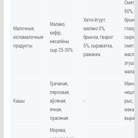
Смятан
60%, с
Хатні ёгурт,
брынза
Малако,
Малочныя,
малако 0%,
глазу
кефір,
кісламалочныя
брынза, тварог
сыркі,
несалёны
прадукты
5%, сыраватка,
смета
сыр 25-30%
ражанка
масла,
згушч
малако
Грачаная,
Манная
пярловая,
нешли
Кашы
аўсяная,
-
рыс,
ячная,
макар
прасяная
выраб
Морква,