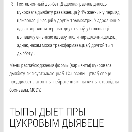
Гестационный дыябет. Дадзеная разнавіднасць
цукровага дыябету развіваецца ў 4% жанчын у перыяд
цяжарнасці, часцей у другім трыместры. У адрозненне
ад захворвання першых двух тыпаў, у большасці
выпадкаў ён знікае адразу пасля нараджэння дзіцяці,
аднак, часам можа трансфармавацца ў другой тып
дыябету. .
Менш распаўсюджаныя формы (варыянты) цукровага
дыябету, якія сустракаюцца ў 1% насельніцтва ў свеце -
преддиабет, латэнтны, нейрогенный, нырачны, стэроідны,
бронзавы, MODY.
ТЫПЫ ДЫЕТ ПРЫ
ЦУКРОВЫМ ДЫЯБЕЦЕ