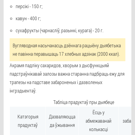
персікі - 150 г;
кавун - 400 г;
сухафрукты (чарнасліў, разынкі, курага) - 20 г.
Вугляводная насычанасць дзённага рацыёну дыябетыка
не павінна перавышаць 17 хлебных адзінак (2000 ккал).
Акрамя падліку сахаридов, хворым з дысфункцыяй
падстраўнікавай залозы важна старанна падбіраць ежу для
трапезы на падставе забароненых і дазволеных
інгрэдыентаў.
Табліца прадуктаў пры дыябеце
Ёсць у
Катэгорыя
Дазваляюцца
абмежаванай
забар
прадуктаў
да ўжывання
колькасці