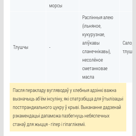
морсы
Раслінныя алею
(ільняное,
кукурузнае,
аліўкавы
Сало, 
Тлушчы
-
сланечнікавы),
тлушч
несолёное
сметанковае
масла
Пасля перакладу вугляводаў у хлебныя адзінкі важна
вызначыць аб'ём інсуліну, які спатрэбіцца для ўтылізацыі
постпрандиального цукру ў крыві. Выкананне дадзенай
рэкамендацыі дапаможа пазбегнуць небяспечных
станаў для жыцця - гіпер і гіпаглікеміі.