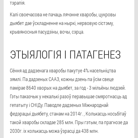
тэрапія.
Калі своечасова не пачаць лячэнне хваробы, цукровы
дыябет дае ўскладненне на ныркі, нервовую сістэму,
крывяносныя пасудзіны, вочы, сэрца.
ЭТЫЯЛОГІЯ І ПАТАГЕНЕЗ
Сёння ад дадзенага хваробы пакутуе 4% насельніцтва
зямлі. Па дадзеных СААЗ, кожны дзень па ўсім свеце
памірае 8640 хворых на дыябет, за год - 3 мільёны людзей.
Гэты паказчык у некалькі разоў перавышае смяротнасць ад
гепатыту і СНІДу. Паводле дадзеных Міжнароднай
федэрацыі дыябету, станам на 2014г. , Колькасць носьбітаў
такой хваробы складае 285 млн. Пры гэтым, па прагнозе да
2030г. іх колькасць можа ўзрасці да 438 млн.