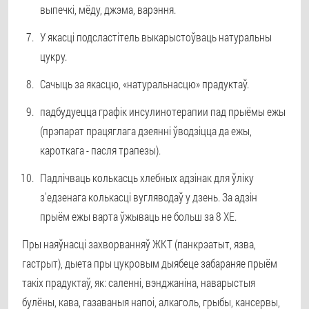
выпечкі, мёду, джэма, варэння.
У якасці подсластітель выкарыстоўваць натуральны
цукру.
Сачыць за якасцю, «натуральнасцю» прадуктаў.
падбудуецца графік инсулинотерапии пад прыёмы ежы
(прэпарат працяглага дзеянні ўводзіцца да ежы,
кароткага - пасля трапезы).
Падлічваць колькасць хлебных адзінак для ўліку
з'едзенага колькасці вугляводаў у дзень. За адзін
прыём ежы варта ўжываць не больш за 8 ХЕ.
Пры наяўнасці захворванняў ЖКТ (панкрэатыт, язва,
гастрыт), дыета пры цукровым дыябеце забараняе прыём
такіх прадуктаў, як: саленні, вэнджаніна, наварыстыя
булёны, кава, газаваныя напоі, алкаголь, грыбы, кансервы,