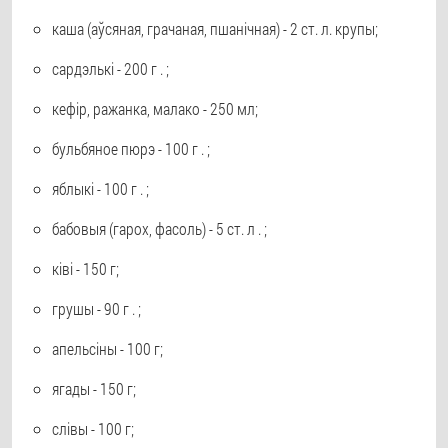
каша (аўсяная, грачаная, пшанічная) - 2 ст. л. крупы;
сардэлькі - 200 г . ;
кефір, ражанка, малако - 250 мл;
бульбяное пюрэ - 100 г . ;
яблыкі - 100 г . ;
бабовыя (гарох, фасоль) - 5 ст. л . ;
ківі - 150 г;
грушы - 90 г . ;
апельсіны - 100 г;
ягады - 150 г;
слівы - 100 г;