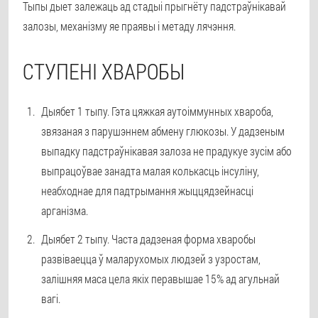
Тыпы дыет залежаць ад стадыі прыгнёту падстраўнікавай
залозы, механізму яе праявы і метаду лячэння.
СТУПЕНІ ХВАРОБЫ
Дыябет 1 тыпу. Гэта цяжкая аутоіммунных хвароба,
звязаная з парушэннем абмену глюкозы. У дадзеным
выпадку падстраўнікавая залоза не прадукуе зусім або
выпрацоўвае занадта малая колькасць інсуліну,
неабходнае для падтрымання жыццядзейнасці
арганізма.
Дыябет 2 тыпу. Часта дадзеная форма хваробы
развіваецца ў маларухомых людзей з узростам,
залішняя маса цела якіх перавышае 15% ад агульнай
вагі.