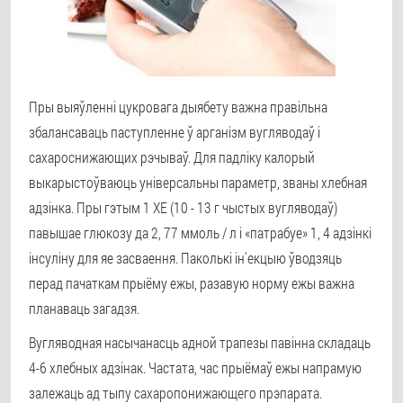
Пры выяўленні цукровага дыябету важна правільна
збалансаваць паступленне ў арганізм вугляводаў і
сахароснижающих рэчываў. Для падліку калорый
выкарыстоўваюць універсальны параметр, званы хлебная
адзінка. Пры гэтым 1 ХЕ (10 - 13 г чыстых вугляводаў)
павышае глюкозу да 2, 77 ммоль / л і «патрабуе» 1, 4 адзінкі
інсуліну для яе засваення. Паколькі ін'екцыю ўводзяць
перад пачаткам прыёму ежы, разавую норму ежы важна
планаваць загадзя.
Вугляводная насычанасць адной трапезы павінна складаць
4-6 хлебных адзінак. Частата, час прыёмаў ежы напрамую
залежаць ад тыпу сахаропонижающего прэпарата.