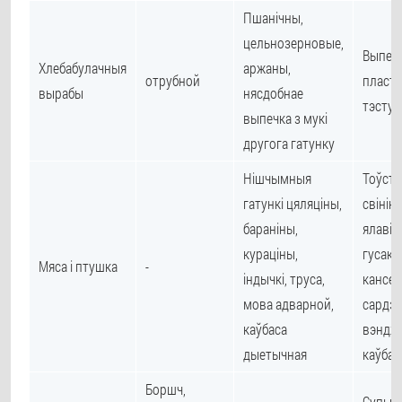
Пшанічны,
цельнозерновые,
Выпечк
Хлебабулачныя
аржаны,
отрубной
пласто
вырабы
нясдобнае
тэсту,
выпечка з мукі
другога гатунку
Нішчымныя
Тоўста
гатункі цяляціны,
свініны
бараніны,
ялавіч
кураціны,
гусака,
Мяса і птушка
-
індычкі, труса,
кансер
мова адварной,
сардэл
каўбаса
вэндж
дыетычная
каўба
Боршч,
Супы з