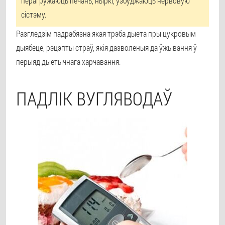
перагружаюць печань, ныркі, ўзбуджаюць нервовую
сістэму.
Разгледзім падрабязна якая трэба дыета пры цукровым
дыябеце, рэцэпты страў, якія дазволеныя да ўжывання ў
перыяд дыетычнага харчавання.
ПАДЛІК ВУГЛЯВОДАЎ