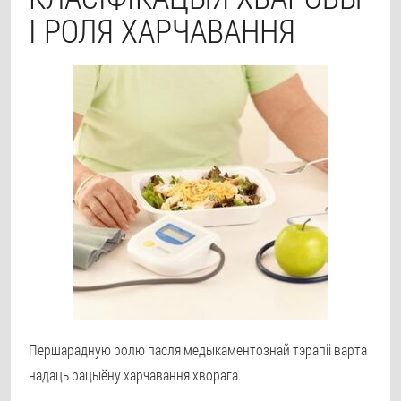
І РОЛЯ ХАРЧАВАННЯ
Першарадную ролю пасля медыкаментознай тэрапіі варта
надаць рацыёну харчавання хворага.