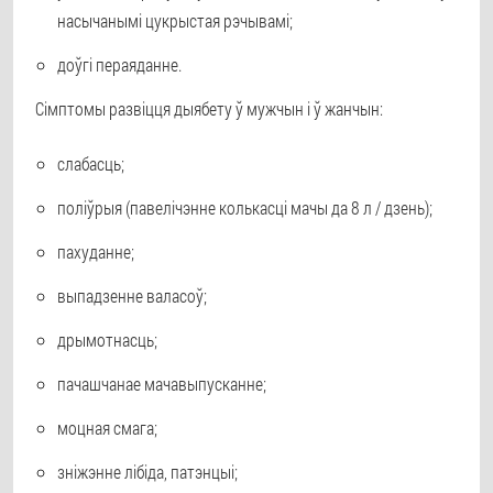
насычанымі цукрыстая рэчывамі;
доўгі пераяданне.
Сімптомы развіцця дыябету ў мужчын і ў жанчын:
слабасць;
поліўрыя (павелічэнне колькасці мачы да 8 л / дзень);
пахуданне;
выпадзенне валасоў;
дрымотнасць;
пачашчанае мачавыпусканне;
моцная смага;
зніжэнне лібіда, патэнцыі;