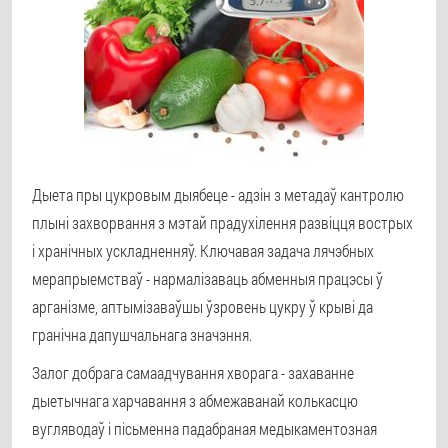
Дыета пры цукровым дыябеце - адзін з метадаў кантролю
плыні захворвання з мэтай прадухілення развіцця вострых
і хранічных ускладненняў. Ключавая задача лячэбных
мерапрыемстваў - нармалізаваць абменныя працэсы ў
арганізме, аптымізаваўшы ўзровень цукру ў крыві да
гранічна дапушчальнага значэння.
Залог добрага самаадчування хворага - захаванне
дыетычнага харчавання з абмежаванай колькасцю
вугляводаў і пісьменна падабраная медыкаментозная