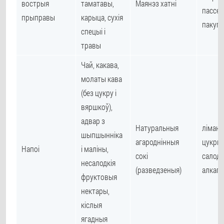
вострыя
таматавы,
Маянэз хатні
пассер
прыправы
карыца, сухія
пакуп
спецыі і
травы
Чай, какава,
молаты кава
(без цукру і
вяршкоў),
адвар з
Натуральныя
лімана
шыпшынніка
агароднінныя
цукры,
Напоі
і маліны,
сокі
салодкі
несалодкія
(разведзеныя)
алкаго
фруктовыя
нектары,
кіслыя
ягадныя