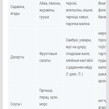
Айва, лімоны,
персікі,
Вінагр
Садавіна,
журавіны,
апельсіны, вішня,
фінікі,
ягады
груша
чарніца, кавун,
банан
парэчка маліна
марож
Самбукі, узвары,
пірожн
мус на цукру,
тоўста
Фруктовыя
пладовае жэле,
тарты,
Дэсерты
салаты
зялёныя кактэйлі
пудынгі
з даданнем мёду
малоч
(1 дзес. Л. )
шакала
арэхам
Гарчыца,
перац, хрэн,
кетчуп
Соусы і
морс
агарод