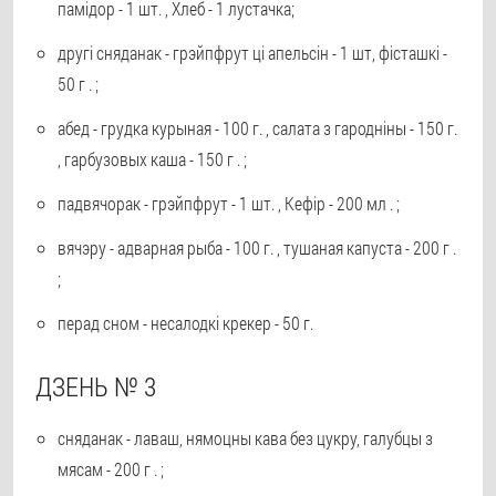
памідор - 1 шт. , Хлеб - 1 лустачка;
другі сняданак - грэйпфрут ці апельсін - 1 шт, фісташкі -
50 г . ;
абед - грудка курыная - 100 г. , салата з гародніны - 150 г.
, гарбузовых каша - 150 г . ;
падвячорак - грэйпфрут - 1 шт. , Кефір - 200 мл . ;
вячэру - адварная рыба - 100 г. , тушаная капуста - 200 г .
;
перад сном - несалодкі крекер - 50 г.
ДЗЕНЬ № 3
сняданак - лаваш, нямоцны кава без цукру, галубцы з
мясам - 200 г . ;