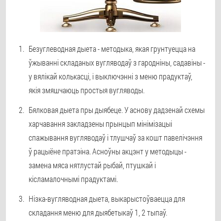
Безуглеводная дыета - методыка, якая грунтуецца на
ўжыванні складаных вугляводаў з гародніны, садавіны -
у вялікай колькасці, і выключэнні з меню прадуктаў,
якія змяшчаюць простыя вугляводы.
Бялковая дыета пры дыябеце. У аснову дадзенай схемы
харчавання закладзены прынцып мінімізацыі
спажывання вугляводаў і тлушчаў за кошт павелічэння
ў рацыёне пратэіна. Асноўны акцэнт у методыцы -
замена мяса нятлустай рыбай, птушкай і
кісламалочнымі прадуктамі.
Нізка-вугляводная дыета, выкарыстоўваецца для
складання меню для дыябетыкаў 1, 2 тыпаў.