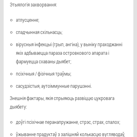
Этыялогія захворвання:
атлусценне;
спадчынная схільнасць;
вірусныя інфекцыі (грып, ангіна), у выніку праходжанні
якіх адбываецца параза островкового апарата і
фармуецца схаваны дыябет;
псіхічныя / фізічныя траўмы;
сасудзістыя, аутоіммунные парушэнні.
Знешнія фактары, якія спрыяюць развіццю цукровага
дыябету:
доўгі псіхічнае перанапружанне, стрэс, страх, спалох;
ўжыванне прадуктаў з залішняй колькасцю вугляводаў,