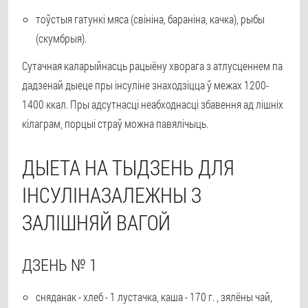
тоўстыя гатункі мяса (свініна, бараніна, качка), рыбы
(скумбрыя).
Сутачная каларыйнасць рацыёну хворага з атлусценнем па
дадзенай дыеце пры інсуліне знаходзіцца ў межах 1200-
1400 ккал. Пры адсутнасці неабходнасці збавення ад лішніх
кілаграм, порцыі страў можна павялічыць.
ДЫЕТА НА ТЫДЗЕНЬ ДЛЯ
ІНСУЛІНАЗАЛЕЖНЫ З
ЗАЛІШНЯЙ ВАГОЙ
ДЗЕНЬ № 1
сняданак - хлеб - 1 лустачка, каша - 170 г. , зялёны чай,