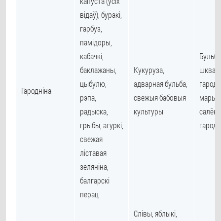
капуста (усіх
відаў), буракі,
гарбуз,
памідоры,
кабачкі,
Бульба
баклажаны,
Кукуруза,
шкварк
цыбулю,
адварная бульба,
гародн
Гародніна
рэпа,
свежыя бабовыя
марын
радыска,
культуры
салён
грыбы, агуркі,
гародн
свежая
ліставая
зеляніна,
балгарскі
перац
Слівы, яблыкі,