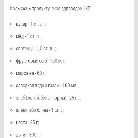
Колькасць прадукту, якое адпавядае 1ХЕ:
цукар - 1 ст. л . ;
мёд - 1 ст. л . ;
спагецці - 1, 5 ст. л . ;
фруктовыя сокі - 150 мл;
марозіва - 60 г;
салодкая вада з газам - 180 мл;
хлеб (жытні, белы, чорны) - 25 г . ;
аладкі або бліны - 1 шт . ;
цеста - 25 г;
дыня - 300 г;