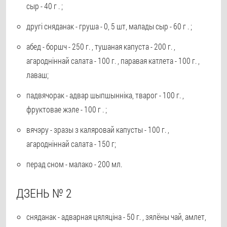
сыр - 40 г . ;
другі сняданак - груша - 0, 5 шт, малады сыр - 60 г . ;
абед - боршч - 250 г. , тушаная капуста - 200 г. ,
агародніннай салата - 100 г. , паравая катлета - 100 г. ,
лаваш;
падвячорак - адвар шыпшынніка, тварог - 100 г. ,
фруктовае жэле - 100 г . ;
вячэру - зразы з каляровай капусты - 100 г. ,
агародніннай салата - 150 г;
перад сном - малако - 200 мл.
ДЗЕНЬ № 2
сняданак - адварная цяляціна - 50 г. , зялёны чай, амлет,