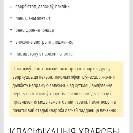
сверб стоп, далоняў, пахвіны;
павышаны апетыт;
раны дрэнна гояцца;
зніжэнне вастрыні гледжання;
пах ацэтону з паражніны рота.
Пры выяўленні прыкмет захворвання варта адразу
звярнуцца да лекара, паколькі эфектыўнасць лячэння
дыябету напрамую залежыць ад хуткасці выяўлення
першых сімптомаў хваробы, заключэння дыягназу і
правядзення медыкаментознай тэрапіі. Памятаеце, на
пачатковай стадыі хвароба лягчэй паддаецца лячэнню.
КЛАСІФІКАЦЫЯ ХВАРОБЫ