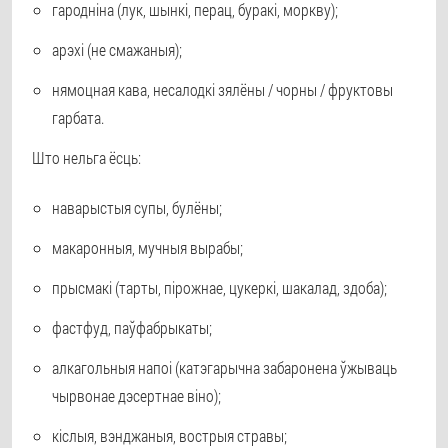
гародніна (лук, шынкі, перац, буракі, моркву);
арэхі (не смажаныя);
нямоцная кава, несалодкі зялёны / чорны / фруктовы
гарбата.
Што нельга ёсць:
наварыстыя супы, булёны;
макаронныя, мучныя вырабы;
прысмакі (тарты, пірожнае, цукеркі, шакалад, здоба);
фастфуд, паўфабрыкаты;
алкагольныя напоі (катэгарычна забаронена ўжываць
чырвонае дэсертнае віно);
кіслыя, вэнджаныя, вострыя стравы;