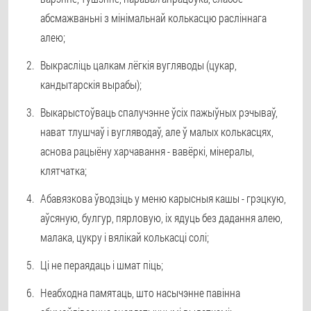
абсмажваньні з мінімальнай колькасцю расліннага
алею;
Выкрасліць цалкам лёгкія вугляводы (цукар,
кандытарскія вырабы);
Выкарыстоўваць спалучэнне ўсіх пажыўных рэчываў,
нават тлушчаў і вугляводаў, але ў малых колькасцях,
аснова рацыёну харчавання - вавёркі, мінералы,
клятчатка;
Абавязкова ўводзіць у меню карысныя кашы - грэцкую,
аўсяную, булгур, пярловую, іх ядуць без дадання алею,
малака, цукру і вялікай колькасці солі;
Ці не пераядаць і шмат піць;
Неабходна памятаць, што насычэнне павінна