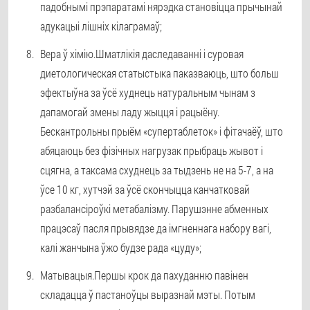
падобнымі прэпаратамі нярэдка становіцца прычынай
адукацыі лішніх кілаграмаў;
Вера ў хімію.
Шматлікія даследаванні і суровая
диетологическая статыстыка паказваюць, што больш
эфектыўна за ўсё худнець натуральным чынам з
дапамогай змены ладу жыцця і рацыёну.
Бескантрольны прыём «супертаблеток» і фітачаёў, што
абяцаюць без фізічных нагрузак прыбраць жывот і
сцягна, а таксама схуднець за тыдзень не на 5-7, а на
ўсе 10 кг, хутчэй за ўсё скончыцца канчатковай
разбалансіроўкі метабалізму. Парушэнне абменных
працэсаў пасля прывядзе да імгненнага набору вагі,
калі жанчына ўжо будзе рада «цуду»;
Матывацыя.
Першы крок да пахуданню павінен
складацца ў пастаноўцы выразнай мэты. Потым