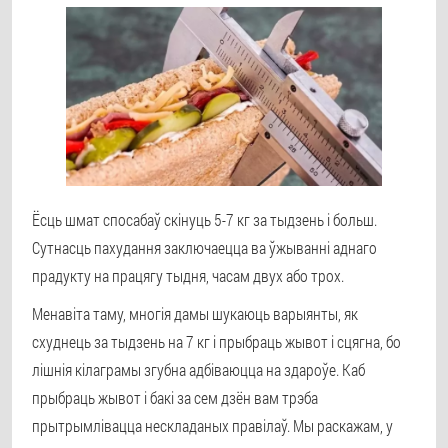
Ёсць шмат спосабаў скінуць 5-7 кг за тыдзень і больш.
Сутнасць пахудання заключаецца ва ўжыванні аднаго
прадукту на працягу тыдня, часам двух або трох.
Менавіта таму, многія дамы шукаюць варыянты, як
схуднець за тыдзень на 7 кг і прыбраць жывот і сцягна, бо
лішнія кілаграмы згубна адбіваюцца на здароўе. Каб
прыбраць жывот і бакі за сем дзён вам трэба
прытрымлівацца нескладаных правілаў. Мы раскажам, у