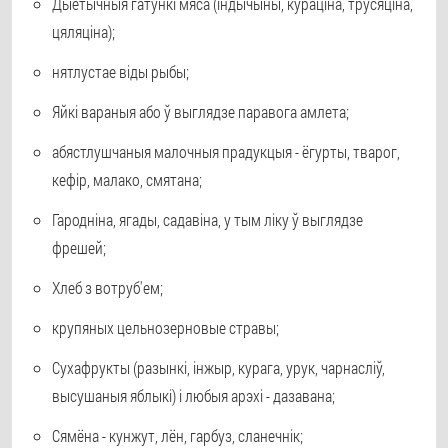
Дыетычныя гатункі мяса (індычыны, кураціна, трусяціна,
цяляціна);
нятлустае віды рыбы;
Яйкі вараныя або ў выглядзе паравога амлета;
абястлушчаныя малочныя прадукцыя - ёгурты, тварог,
кефір, малако, смятана;
Гародніна, ягады, садавіна, у тым ліку ў выглядзе
фрешей;
Хлеб з вотруб'ем;
крупяных цельнозерновые стравы;
Сухафрукты (разынкі, інжыр, курага, урук, чарнасліў,
высушаныя яблыкі) і любыя арэхі - дазавана;
Сямёна - кунжут, лён, гарбуз, сланечнік;