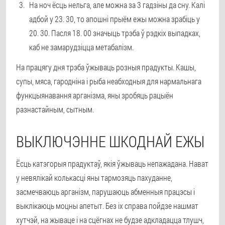
На ноч ёсць нельга, але можна за 3 гадзіны да сну. Калі
адбой у 23. 30, то апошні прыём ежы можна зрабіць у
20. 30. Пасля 18. 00 значыць трэба ў рэдкіх выпадках,
каб не замарудзіцца метабалізм.
На працягу дня трэба ўжываць розныя прадукты. Кашы,
супы, мяса, гародніна і рыба неабходныя для нармальнага
функцыянавання арганізма, яны зробяць рацыён
разнастайным, сытным.
ВЫКЛЮЧЭННЕ ШКОДНАЙ ЕЖЫ
Ёсць катэгорыя прадуктаў, якія ўжываць непажадана. Нават
у невялікай колькасці яны тармозяць пахуданне,
засмечваюць арганізм, парушаюць абменныя працэсы і
выклікаюць моцны апетыт. Без іх справа пойдзе нашмат
хутчэй, на жываце і на сцёгнах не будзе адкладацца тлушч,