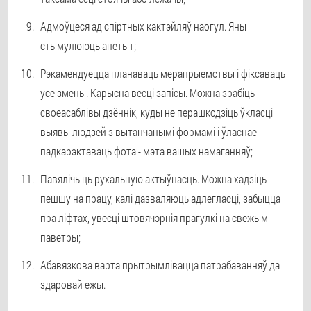
Адмоўцеся ад спіртных кактэйляў наогул. Яны
стымулююць апетыт;
Рэкамендуецца планаваць мерапрыемствы і фіксаваць
усе змены. Карысна весці запісы. Можна зрабіць
своеасаблівы дзённік, куды не перашкодзіць ўкласці
выявы людзей з вытанчанымі формамі і ўласнае
падкарэктаваць фота - мэта вашых намаганняў;
Павялічыць рухальную актыўнасць. Можна хадзіць
пешшу на працу, калі дазваляюць адлегласці, забыцца
пра ліфтах, увесці штовячэрнія прагулкі на свежым
паветры;
Абавязкова варта прытрымлівацца патрабаванняў да
здаровай ежы.