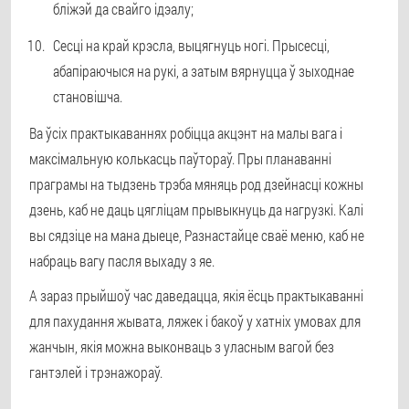
бліжэй да свайго ідэалу;
Сесці на край крэсла, выцягнуць ногі. Прысесці,
абапіраючыся на рукі, а затым вярнуцца ў зыходнае
становішча.
Ва ўсіх практыкаваннях робіцца акцэнт на малы вага і
максімальную колькасць паўтораў. Пры планаванні
праграмы на тыдзень трэба мяняць род дзейнасці кожны
дзень, каб не даць цягліцам прывыкнуць да нагрузкі. Калі
вы сядзіце на мана дыеце, Разнастайце сваё меню, каб не
набраць вагу пасля выхаду з яе.
А зараз прыйшоў час даведацца, якія ёсць практыкаванні
для пахудання жывата, ляжек і бакоў у хатніх умовах для
жанчын, якія можна выконваць з уласным вагой без
гантэлей і трэнажораў.