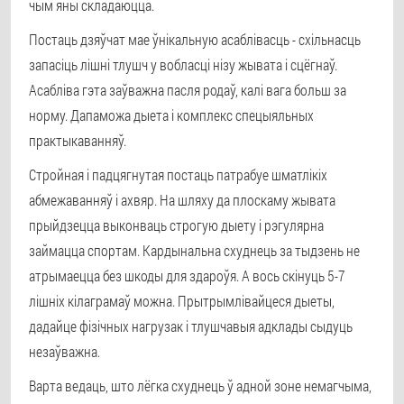
чым яны складаюцца.
Постаць дзяўчат мае ўнікальную асаблівасць - схільнасць
запасіць лішні тлушч у вобласці нізу жывата і сцёгнаў.
Асабліва гэта заўважна пасля родаў, калі вага больш за
норму. Дапаможа дыета і комплекс спецыяльных
практыкаванняў.
Стройная і падцягнутая постаць патрабуе шматлікіх
абмежаванняў і ахвяр. На шляху да плоскаму жывата
прыйдзецца выконваць строгую дыету і рэгулярна
займацца спортам. Кардынальна схуднець за тыдзень не
атрымаецца без шкоды для здароўя. А вось скінуць 5-7
лішніх кілаграмаў можна. Прытрымлівайцеся дыеты,
дадайце фізічных нагрузак і тлушчавыя адклады сыдуць
незаўважна.
Варта ведаць, што лёгка схуднець ў адной зоне немагчыма,