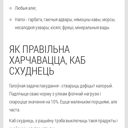
Любыя алеі;
Напоі - гарбата, гаючыя адвары, нямоцны кавы, морсы,
несалодкія узвары, кісялі, фреші, мінеральныя вады.
ЯК ПРАВІЛЬНА
ХАРЧАВАЦЦА, КАБ
СХУДНЕЦЬ
Галоўная задача пахудання - стварыць дэфіцыт калорый.
Падлічыце сваю норму з улікам фізічнай нагрузкі і
скароціце значэнне на 10%. Ешце маленькімі порцыямі, але
часта.
Каб схуднець, з рацыёну трэба выключыць такія прадукты і