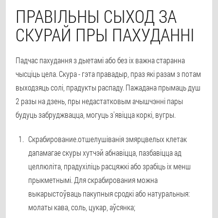
ПРАВІЛЬНЫ СЫХОД ЗА
СКУРАЙ ПРЫ ПАХУДАННІ
Падчас пахудання з дыетамі або без іх важна старанна
чысціць цела. Скура - гэта правадыр, праз які разам з потам
выходзяць солі, прадукты распаду. Пажадана прымаць душ
2 разы на дзень, пры недастатковым ачышчэнні пары
будуць забруджвацца, могуць з'явіцца коркі, вугры.
Скрабирование.
отшелушіванія змярцвелых клетак
дапамагае скуры хутчэй абнавіцца, пазбавіцца ад
целлюліта, прадухіліць расцяжкі або зрабіць іх менш
прыкметнымі. Для скрабирования можна
выкарыстоўваць пакупныя сродкі або натуральныя:
молаты кава, соль, цукар, аўсянка;