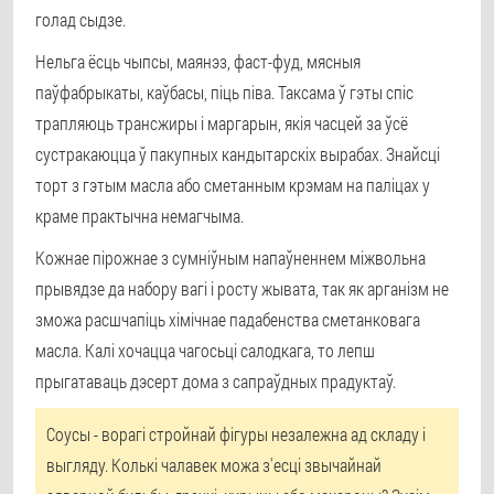
голад сыдзе.
Нельга ёсць чыпсы, маянэз, фаст-фуд, мясныя
паўфабрыкаты, каўбасы, піць піва. Таксама ў гэты спіс
трапляюць трансжиры і маргарын, якія часцей за ўсё
сустракаюцца ў пакупных кандытарскіх вырабах. Знайсці
торт з гэтым масла або сметанным крэмам на паліцах у
краме практычна немагчыма.
Кожнае пірожнае з сумніўным напаўненнем міжвольна
прывядзе да набору вагі і росту жывата, так як арганізм не
зможа расшчапіць хімічнае падабенства сметанковага
масла. Калі хочацца чагосьці салодкага, то лепш
прыгатаваць дэсерт дома з сапраўдных прадуктаў.
Соусы - ворагі стройнай фігуры незалежна ад складу і
выгляду. Колькі чалавек можа з'есці звычайнай