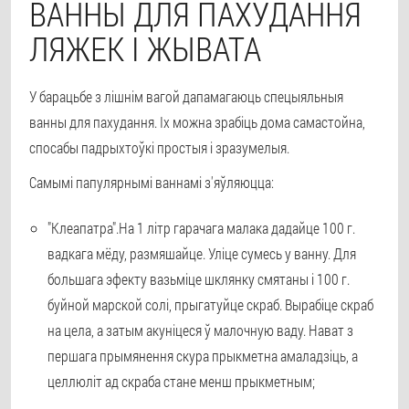
ВАННЫ ДЛЯ ПАХУДАННЯ
ЛЯЖЕК І ЖЫВАТА
У барацьбе з лішнім вагой дапамагаюць спецыяльныя
ванны для пахудання. Іх можна зрабіць дома самастойна,
спосабы падрыхтоўкі простыя і зразумелыя.
Самымі папулярнымі ваннамі з'яўляюцца:
"Клеапатра".
На 1 літр гарачага малака дадайце 100 г.
вадкага мёду, размяшайце. Уліце сумесь у ванну. Для
большага эфекту вазьміце шклянку смятаны і 100 г.
буйной марской солі, прыгатуйце скраб. Вырабіце скраб
на цела, а затым акуніцеся ў малочную ваду. Нават з
першага прымянення скура прыкметна амаладзіць, а
целлюліт ад скраба стане менш прыкметным;