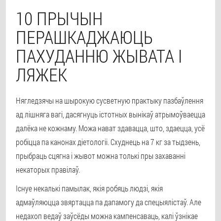
10 ПРЫЧЫН
ПЕРАШКАДЖАЮЦЬ
ПАХУДАННЮ ЖЫВАТА І
ЛЯЖЕК
Нягледзячы на ​​шырокую сусветную практыку пазбаўлення
ад лішняга вагі, дасягнуць істотных вынікаў атрымоўваецца
далёка не кожнаму. Можа нават здавацца, што, здаецца, усё
робіцца па канонах діетологіі. Схуднець на 7 кг за тыдзень,
прыбраць сцягна і жывот можна толькі пры захаванні
некаторых правілаў.
Існуе некалькі памылак, якія робяць людзі, якія
адмаўляюцца звяртацца па дапамогу да спецыялістаў. Але
недахоп ведаў заўсёды можна кампенсаваць, калі ўзнікае