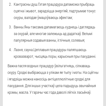
Кантрасны душ.
Гэтая працэдура дапаможа прыбраць
сцягна і жывот, зарадзіцца энергіяй, падтрымае тонус
скуры, валодае ўмацоўваюць эфектам;
Ванны.
Яны таксама дапамагаюць худнець і даглядаць
за скурай, але многае залежыць ад дадаткаў. Вельмі
папулярныя содавыя ванны, іглічныя, солевыя;
Лазня, сауна.
Цеплавыя працэдуры паляпшаюць
кровазварот, чысцяць поры, карысныя пры пахуданні.
Важна пасля водных працэдур ўвільгатняць, сілкаваць
скуру. Сродкі выбіраюцца з улікам яе тыпу і мэты. На сцёгны
і ягадзіцы можна наносіць антіцеллюлітные сродкі для
пахудання. Для іншых участкаў цела падыдуць звычайныя
крэмы, масла. У гарачы час года даволі лёгкіх ласьёнаў.