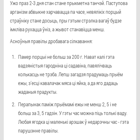
Ужо праз 2-3 дня стан стане прыкметна танчэй. Паступова
арганізм абвыкне харчавацца па часе, невялікіх порцый
страўніку стане досыць, пры гэтым стрэлка вагаў будзе
імкліва рухацца ўніз, а жывот станавіцца менш.
Асноўныя правілы дробавага сілкавання:
Памер порцыі не больш за 200 г. Нават калі гэта
вадзяністыя гародніна ці садавіна, павялічваць
колькасць не трэба. Лепш загадзя прадумаць прыём
ежы, з'есці кавалачак мяса ці яйка, а да яго дадаць
жаданыя прадукты.
Перапынак паміж прыёмамі ежы не менш 2, 5 і не
больш за 3, 5 гадзін. У гэты час можна піць толькі ваду.
Любая ягодка ці маленькі арэшак ў недарэчны час - гэта
парушэнне правілы.