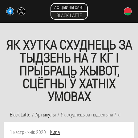
АФІЦЫЙНЫ САЙТ
BLACK LATTE
ЯК ХУТКА СХУДНЕЦЬ ЗА
ТЫДЗЕНЬ НА 7 КГ І
ПРЫБРАЦЬ ЖЫВОТ,
СЦЁГНЫ Ў ХАТНІХ
УМОВАХ
Black Latte
Артыкулы
Як схуднець за тыдзень на 7 кг
1 кастрычнік 2020
Кира