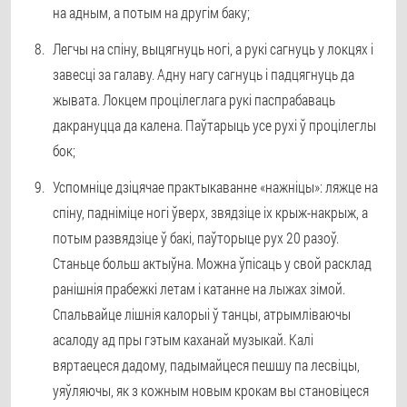
на адным, а потым на другім баку;
Легчы на ​​спіну, выцягнуць ногі, а рукі сагнуць у локцях і
завесці за галаву. Адну нагу сагнуць і падцягнуць да
жывата. Локцем процілеглага рукі паспрабаваць
дакрануцца да калена. Паўтарыць усе рухі ў процілеглы
бок;
Успомніце дзіцячае практыкаванне «нажніцы»: ляжце на
спіну, падніміце ногі ўверх, звядзіце іх крыж-накрыж, а
потым развядзіце ў бакі, паўторыце рух 20 разоў.
Станьце больш актыўна. Можна ўпісаць у свой расклад
ранішнія прабежкі летам і катанне на лыжах зімой.
Спальвайце лішнія калорыі ў танцы, атрымліваючы
асалоду ад пры гэтым каханай музыкай. Калі
вяртаецеся дадому, падымайцеся пешшу па лесвіцы,
уяўляючы, як з кожным новым крокам вы становіцеся