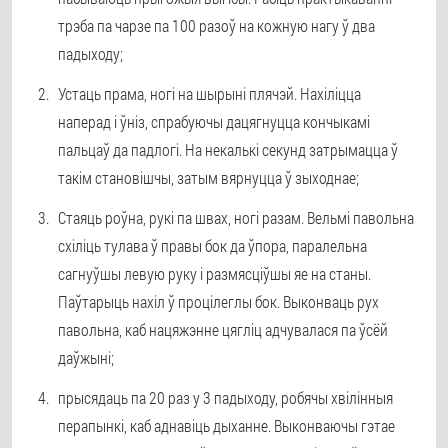
трэба па чарзе па 100 разоў на кожную нагу ў два
падыходу;
Устаць прама, ногі на шырыні плячэй. Нахіліцца
наперад і ўніз, спрабуючы дацягнуцца кончыкамі
пальцаў да падлогі. На некалькі секунд затрымацца ў
такім становішчы, затым вярнуцца ў зыходнае;
Стаяць роўна, рукі па швах, ногі разам. Вельмі павольна
схіліць тулава ў правы бок да ўпора, паралельна
сагнуўшы левую руку і размясціўшы яе на станы.
Паўтарыць нахіл ў процілеглы бок. Выконваць рух
павольна, каб нацяжэнне цягліц адчувалася па ўсёй
даўжыні;
прысядаць па 20 раз у 3 падыходу, робячы хвілінныя
перапынкі, каб аднавіць дыханне. Выконваючы гэтае