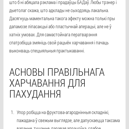
што б ні абяцала рэклама і прадаўцы БАДаў. Любы трэнер і
дыетолаг скажа, што адклады не сыходзяць лакальна.
Дасягнуць маментальна такога эфекту можна толькі пры
дапамозе ліпасакцыі або пластычнай аперацыі, але не ў
хатніх умовах. Для самастойнага ператварэння
спатрэбіцца змяніць свой рацыён харчавання і пачаць
выконваць спецыяльныя практыкаванні.
АСНОВЫ ПРАВІЛЬНАГА
ХАРЧАВАННЯ ДЛЯ
ПАХУДАННЯ
Упор робіцца на фруктова-агароднінныя складнікі,
пажадана ў свежым выглядзе, але дапускаецца таксама
варэнне, тушэнне, паравая апрацоўка, слабое