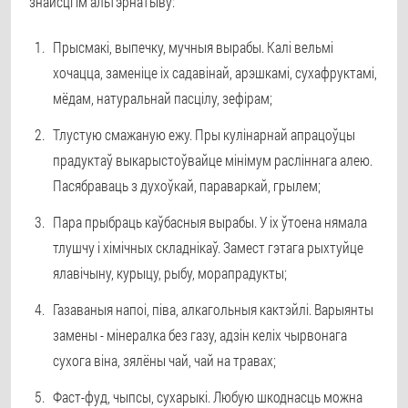
знайсці ім альтэрнатыву:
Прысмакі, выпечку, мучныя вырабы. Калі вельмі
хочацца, заменіце іх садавінай, арэшкамі, сухафруктамі,
мёдам, натуральнай пасцілу, зефірам;
Тлустую смажаную ежу. Пры кулінарнай апрацоўцы
прадуктаў выкарыстоўвайце мінімум расліннага алею.
Пасябраваць з духоўкай, параваркай, грылем;
Пара прыбраць каўбасныя вырабы. У іх ўтоена нямала
тлушчу і хімічных складнікаў. Замест гэтага рыхтуйце
ялавічыну, курыцу, рыбу, морапрадукты;
Газаваныя напоі, піва, алкагольныя кактэйлі. Варыянты
замены - мінералка без газу, адзін келіх чырвонага
сухога віна, зялёны чай, чай на травах;
Фаст-фуд, чыпсы, сухарыкі. Любую шкоднасць можна