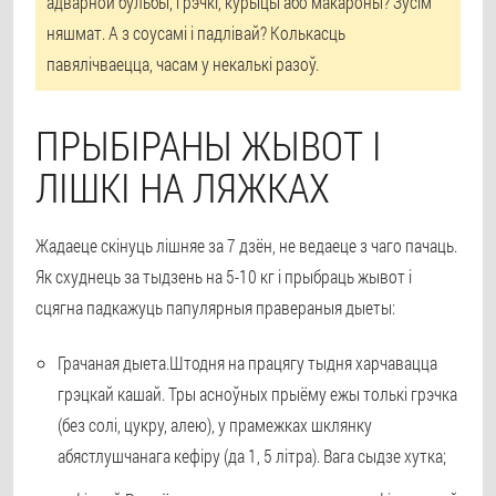
адварной бульбы, грэчкі, курыцы або макароны? Зусім
няшмат. А з соусамі і падлівай? Колькасць
павялічваецца, часам у некалькі разоў.
ПРЫБІРАНЫ ЖЫВОТ І
ЛІШКІ НА ЛЯЖКАХ
Жадаеце скінуць лішняе за 7 дзён, не ведаеце з чаго пачаць.
Як схуднець за тыдзень на 5-10 кг і прыбраць жывот і
сцягна падкажуць папулярныя правераныя дыеты:
Грачаная дыета.
Штодня на працягу тыдня харчавацца
грэцкай кашай. Тры асноўных прыёму ежы толькі грэчка
(без солі, цукру, алею), у прамежках шклянку
абястлушчанага кефіру (да 1, 5 літра). Вага сыдзе хутка;