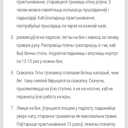
практыкаванне, старайцеся трымаць спіну роўна. З
часам можна павялічыць колькасць прысяданняў і
падыходаў. Каб ўскладніць практыкаванне,
паспрабуйце прысядаць па чарзе на кожнай назе;
размясціўся на падлозе, легчы на ​​бок і завесці за галаву
правую руку. Расправіць плечы і разгарнуць іх так, каб
быў бачны столь. Акуратна падымаць і апускаць корпус
па 13-15 раз у кожны бок;
Скакалка. Гэты трэнажор спальвае больш калорый, чым
бег, таму смялей бярыцеся за скакалку. Скачучы,
прызямляецца на ўсю ступню, а не на носочкі, каб не
перанесці ўсю работу на ікры;
Ляжце на бок, ўпрыцеся локцем у падлогу, падымайце
уверх нагу, старанна трымаючы яе максімальна прама.
Паўтарыце практыкаванне 15 разоў, лежачы спачатку