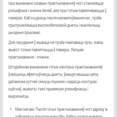
пры выкананні сілавых практыкаванняў ногі становяцца
рэльефныя і значна лепей, але пры гэтым павялічваюцца ў
памерах. Каб схуднець пасля напампоўвання ног, трэба
прытрымлівацца высокобелковой дыеты і выключыць
шкодныя прысмакі.
Для пахудання ў жываце ня трэба пампаваць прэс, інакш
жывот толькі павялічыцца ў памеры. Лепшае
практыкаванне - планка.
Штодзённае выкананне гэтых няхітрых практыкаванняў
ўзмоцніць эфектыўнасць дыеты, ўмацуе мышцы цела,
дапаможа хутчэй скінуць лішнюю і надасць контурах
сцёгнаў, жывата і таліі прыемную рэльефнасць і
выразнасць:
Махі нагамі. Пасля гэтых практыкаванняў ногі адразу ж
набываюць прыгожыя выгібы. Рабіць практыкаванні