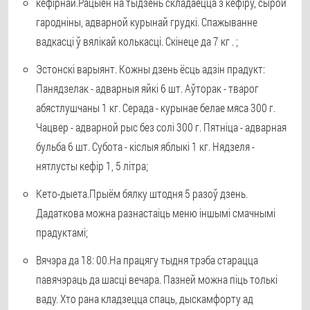
кефірнай.
Рацыён на тыдзень складаецца з кефіру, сырой
гародніны, адварной курынай грудкі. Спажыванне
вадкасці ў вялікай колькасці. Скінеце да 7 кг . ;
Эстонскі варыянт.
Кожны дзень ёсць адзін прадукт:
Панядзелак - адварныя яйкі 6 шт. Аўторак - тварог
абястлушчаны 1 кг. Серада - курынае белае мяса 300 г.
Чацвер - адварной рыс без солі 300 г. Пятніца - адварная
бульба 6 шт. Субота - кіслыя яблыкі 1 кг. Нядзеля -
нятлусты кефір 1, 5 літра;
Кето-дыета.
Прыём бялку штодня 5 разоў дзень.
Дадаткова можна разнастаіць меню іншымі смачнымі
прадуктамі;
Вячэра да 18: 00.
На працягу тыдня трэба старацца
павячэраць да шасці вечара. Пазней можна піць толькі
ваду. Хто рана кладзецца спаць, дыскамфорту ад