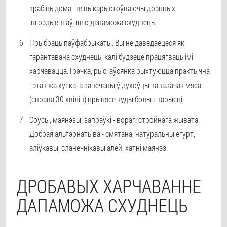
зрабіць дома, не выкарыстоўваючы дрэнных
інгрэдыентаў, што дапаможа схуднець.
Прыбраць паўфабрыкаты. Вы не даведаецеся як
гарантавана схуднець, калі будзеце працягваць імі
харчавацца. Грэчка, рыс, аўсянка рыхтуюцца практычна
гэтак жа хутка, а запечаны ў духоўцы кавалачак мяса
(справа 30 хвілін) прынясе куды больш карысці;
Соусы, маянэзы, запраўкі - ворагі стройнага жывата.
Добрая альтэрнатыва - смятана, натуральны ёгурт,
аліўкавы, сланечнікавы алей, хатні маянэз.
ДРОБАВЫХ ХАРЧАВАННЕ
ДАПАМОЖА СХУДНЕЦЬ