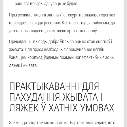
ранняга вячэры адчуваць не будзе.
Пры рэзкім зніжэнні вагі на 7 кг, скура на жываце і сцёгнах
прасядае, з'явяцца расцяжкі. Каб пазбегнуць праблемы, да
дыеце прыкладаецца комплекс практыкаванняў.
Прысяданні і выпады добра ўплываюць на стан сцёгнаў і
жывата. Для прэса неабходныя прокачивание цягліц
ўзняццем корпуса, ўздымы прамых ног эфектыўныя зоны
ляжек і жывата.
ПРАКТЫКАВАННІ ДЛЯ
ПАХУДАННЯ ЖЫВАТА І
ЛЯЖЕК Ў ХАТНІХ УМОВАХ
Займацца спортам можна і дома. Варта толькі ведаць, што