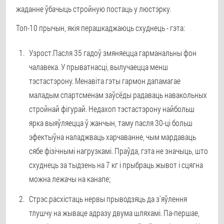
жаданне ўбачыць стройную постаць у люстэрку.
Топ-10 прычын, якія перашкаджаюць схуднець - гэта:
Узрост.
Пасля 35 гадоў змяняецца гарманальны фон
чалавека. У прыватнасці, вылучаецца менш
тэстастэрону. Менавіта гэты гармон дапамагае
маладым спартсменам заўсёды радаваць навакольных
стройнай фігурай. Недахоп тэстастэрону найбольш
ярка выяўляецца ў жанчын, таму пасля 30-ці больш
эфектыўна наладжваць харчаванне, чым мардаваць
сябе фізічнымі нагрузкамі. Праўда, гэта не значыць, што
схуднець за тыдзень на 7 кг і прыбраць жывот і сцягна
можна лежачы на ​​канапе;
Стрэс.
расхістаць нервы прыводзяць да з'яўлення
тлушчу на жываце адразу двума шляхамі. Па-першае,