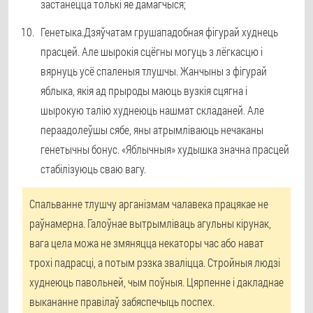
застанецца толькі яе дамагчыся;
Генетыка.
Дзяўчатам грушападобная фігурай худнець
прасцей. Але шырокія сцёгны могуць з лёгкасцю і
вярнуць усё спаленыя тлушчы. Жанчыны з фігурай
яблыка, якія ад прыроды маюць вузкія сцягна і
шырокую талію худнеюць нашмат складаней. Але
пераадолеўшы сябе, яны атрымліваюць нечаканы
генетычны бонус. «Яблычныя» худышка значна прасцей
стабілізуюць сваю вагу.
Спальванне тлушчу арганізмам чалавека працякае не
раўнамерна. Галоўнае вытрымліваць агульны кірунак,
вага цела можа не змяняцца некаторы час або нават
трохі падрасці, а потым рэзка зваліцца. Стройныя людзі
худнеюць павольней, чым поўныя. Цярпенне і дакладнае
выкананне правілаў забяспечыць поспех.