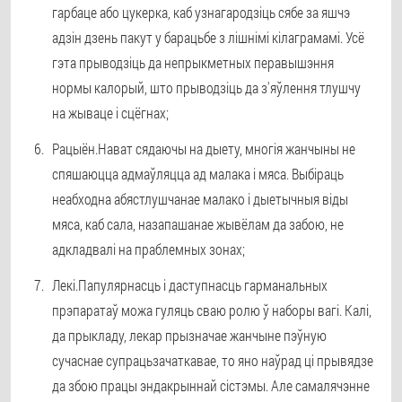
гарбаце або цукерка, каб узнагародзіць сябе за яшчэ
адзін дзень пакут у барацьбе з лішнімі кілаграмамі. Усё
гэта прыводзіць да непрыкметных перавышэння
нормы калорый, што прыводзіць да з'яўлення тлушчу
на жываце і сцёгнах;
Рацыён.
Нават сядаючы на ​​дыету, многія жанчыны не
спяшаюцца адмаўляцца ад малака і мяса. Выбіраць
неабходна абястлушчанае малако і дыетычныя віды
мяса, каб сала, назапашанае жывёлам да забою, не
адкладвалі на праблемных зонах;
Лекі.
Папулярнасць і даступнасць гарманальных
прэпаратаў можа гуляць сваю ролю ў наборы вагі. Калі,
да прыкладу, лекар прызначае жанчыне пэўную
сучаснае супрацьзачаткавае, то яно наўрад ці прывядзе
да збою працы эндакрыннай сістэмы. Але самалячэнне