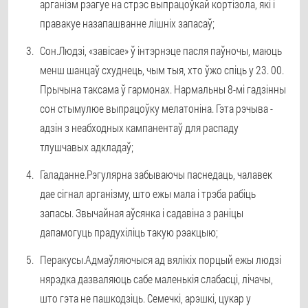
арганізм рэагуе на стрэс выпрацоўкай кортізола, які і
правакуе назапашванне лішніх запасаў;
Сон.
Людзі, «завісае» ў інтэрнэце пасля паўночы, маюць
менш шанцаў схуднець, чым тыя, хто ўжо спіць у 23. 00.
Прычына таксама ў гармонах. Нармальны 8-мі гадзінны
сон стымулюе выпрацоўку мелатоніна. Гэта рэчыва -
адзін з неабходных кампанентаў для распаду
тлушчавых адкладаў;
Галаданне.
Рэгулярна забываючы паснедаць, чалавек
дае сігнал арганізму, што ежы мала і трэба рабіць
запасы. Звычайная аўсянка і садавіна з раніцы
дапамогуць прадухіліць такую ​​рэакцыю;
Перакусы.
Адмаўляючыся ад вялікіх порцый ежы людзі
нярэдка дазваляюць сабе маленькія слабасці, лічачы,
што гэта не пашкодзіць. Семечкі, арэшкі, цукар у