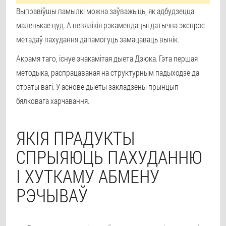
Выправіўшы памылкі можна заўважыць, як адбудзецца
маленькае цуд. А невялікія рэкамендацыі датычна экспрэс-
метадаў пахудання дапамогуць замацаваць вынік.
Акрамя таго, існуе знакамітая дыета Дзюка. Гэта першая
методыка, распрацаваная на структурным падыходзе да
страты вагі. У аснове дыеты закладзены прынцып
бялковага харчавання.
ЯКІЯ ПРАДУКТЫ
СПРЫЯЮЦЬ ПАХУДАННЮ
І ХУТКАМУ АБМЕНУ
РЭЧЫВАЎ