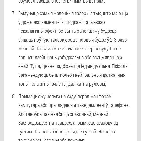
абумоўліваецца энергетычнымі выдаткамі;
Вылучыце самыя маленькія талеркі з тых, што маюцца
ў доме, або заменіце іх сподкамі. Гэта акажа
псіхалагічны эфект, бо вы па-ранейшаму будзеце
з'ядаць поўную талерку, хоць порцыя будзе ў 2-3 разы
меншай. Таксама мае значэнне колер посуду. Ён не
павінен дзейнічаць узбуджальна або асацыявацца з
ежай. Тут адценне падбіраецца індывідуальна. Псіхолагі
рэкамендуюць белы колер і нейтральныя далікатныя
тоны - блакітны, зялёны, далікатна-ружовы;
Прымаць ежу нельга на хаду, перад маніторам
кампутара або праглядаючы паведамленні ў тэлефоне.
Абстаноўка павінна быць спакойнай, мернай.
Засяродзьцеся на працэсе, атрымаеце асалоду ад
густам. Так насычэнне прыйдзе хутчэй. Не варта
таксама есці стоячы або лежачы;